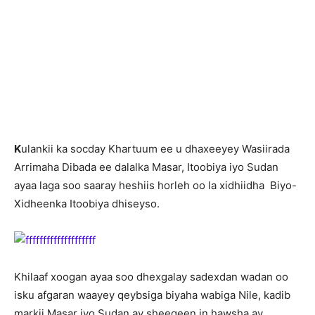
K
ulankii ka socday Khartuum ee u dhaxeeyey Wasiirada
Arrimaha Dibada ee dalalka Masar, Itoobiya iyo Sudan
ayaa laga soo saaray heshiis horleh oo la xidhiidha Biyo-
Xidheenka Itoobiya dhiseyso.
Khilaaf xoogan ayaa soo dhexgalay sadexdan wadan oo
isku afgaran waayey qeybsiga biyaha wabiga Nile, kadib
markii Masar iyo Sudan ay sheegeen in hawsha ay