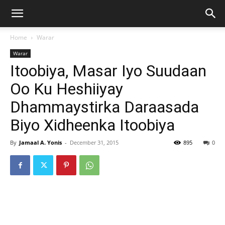
Home
Warar
Warar
Itoobiya, Masar Iyo Suudaan
Oo Ku Heshiiyay
Dhammaystirka Daraasada
Biyo Xidheenka Itoobiya
By
Jamaal A. Yonis
-
December 31, 2015
895
0