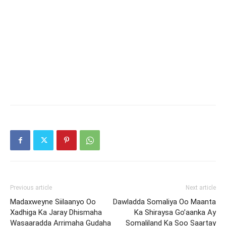
Previous article
Next article
Madaxweyne Siilaanyo Oo
Dawladda Somaliya Oo Maanta
Xadhiga Ka Jaray Dhismaha
Ka Shiraysa Go’aanka Ay
Wasaaradda Arrimaha Gudaha
Somaliland Ka Soo Saartay