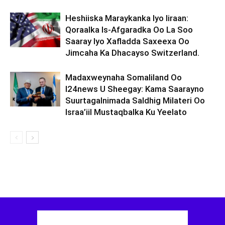
Heshiiska Maraykanka Iyo Iiraan:
Qoraalka Is-Afgaradka Oo La Soo
Saaray Iyo Xafladda Saxeexa Oo
Jimcaha Ka Dhacayso Switzerland.
Madaxweynaha Somaliland Oo
I24news U Sheegay: Kama Saarayno
Suurtagalnimada Saldhig Milateri Oo
Israa’iil Mustaqbalka Ku Yeelato