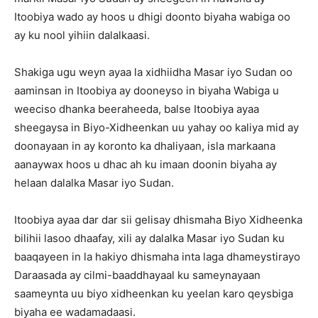
Itoobiya wado ay hoos u dhigi doonto biyaha wabiga oo
ay ku nool yihiin dalalkaasi.
Shakiga ugu weyn ayaa la xidhiidha Masar iyo Sudan oo
aaminsan in Itoobiya ay dooneyso in biyaha Wabiga u
weeciso dhanka beeraheeda, balse Itoobiya ayaa
sheegaysa in Biyo-Xidheenkan uu yahay oo kaliya mid ay
doonayaan in ay koronto ka dhaliyaan, isla markaana
aanaywax hoos u dhac ah ku imaan doonin biyaha ay
helaan dalalka Masar iyo Sudan.
Itoobiya ayaa dar dar sii gelisay dhismaha Biyo Xidheenka
bilihii lasoo dhaafay, xili ay dalalka Masar iyo Sudan ku
baaqayeen in la hakiyo dhismaha inta laga dhameystirayo
Daraasada ay cilmi-baaddhayaal ku sameynayaan
saameynta uu biyo xidheenkan ku yeelan karo qeysbiga
biyaha ee wadamadaasi.