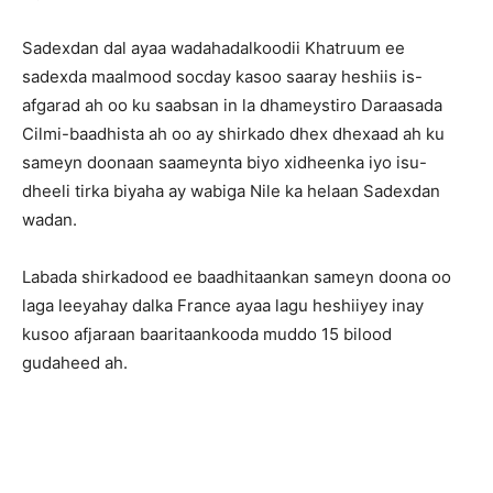
Sadexdan dal ayaa wadahadalkoodii Khatruum ee
sadexda maalmood socday kasoo saaray heshiis is-
afgarad ah oo ku saabsan in la dhameystiro Daraasada
Cilmi-baadhista ah oo ay shirkado dhex dhexaad ah ku
sameyn doonaan saameynta biyo xidheenka iyo isu-
dheeli tirka biyaha ay wabiga Nile ka helaan Sadexdan
wadan.
Labada shirkadood ee baadhitaankan sameyn doona oo
laga leeyahay dalka France ayaa lagu heshiiyey inay
kusoo afjaraan baaritaankooda muddo 15 bilood
gudaheed ah.