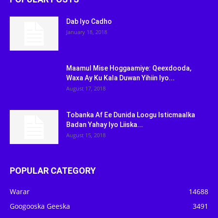
Dab Iyo Cadho
January 18, 2018
Maamul Mise Hoggaamiye: Qeexdooda,
Waxa Ay Ku Kala Duwan Yihiin Iyo...
August 17, 2018
Tobanka Af Ee Dunida Loogu Isticmaalka
Badan Yahay Iyo Liiska...
August 15, 2018
POPULAR CATEGORY
Warar
14688
Googooska Geeska
3491