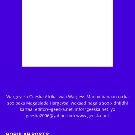
Wargeyska Geeska Afrika, waa Wargeys Madax-banaan oo ka
soo baxa Magaalada Hargeysa. waxaad nagala soo xidhiidhi
kartaa: editor@geeska.net, info@geeska.net iyo
geeska2006@yahoo.com www.geeska.net
POPULAR POSTS