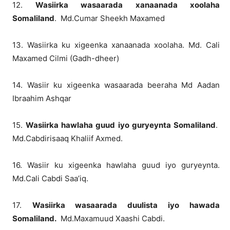
12.
Wasiirka wasaarada xanaanada xoolaha
Somaliland
. Md.Cumar Sheekh Maxamed
13. Wasiirka ku xigeenka xanaanada xoolaha. Md. Cali
Maxamed Cilmi (Gadh-dheer)
14. Wasiir ku xigeenka wasaarada beeraha Md Aadan
Ibraahim Ashqar
15.
Wasiirka hawlaha guud iyo guryeynta Somaliland
.
Md.Cabdirisaaq Khaliif Axmed.
16. Wasiir ku xigeenka hawlaha guud iyo guryeynta.
Md.Cali Cabdi Saa’iq.
17.
Wasiirka wasaarada duulista iyo hawada
Somaliland.
Md.Maxamuud Xaashi Cabdi.