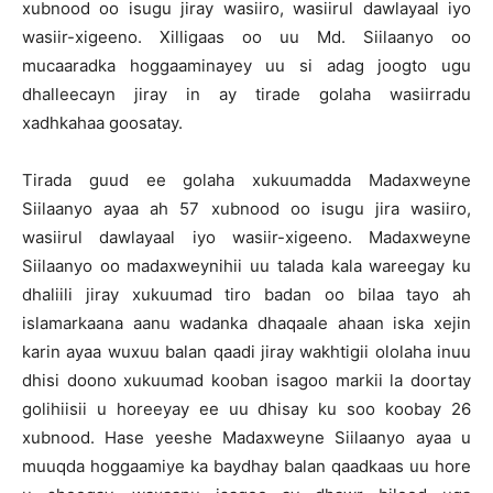
xubnood oo isugu jiray wasiiro, wasiirul dawlayaal iyo
wasiir-xigeeno. Xilligaas oo uu Md. Siilaanyo oo
mucaaradka hoggaaminayey uu si adag joogto ugu
dhalleecayn jiray in ay tirade golaha wasiirradu
xadhkahaa goosatay.
Tirada guud ee golaha xukuumadda Madaxweyne
Siilaanyo ayaa ah 57 xubnood oo isugu jira wasiiro,
wasiirul dawlayaal iyo wasiir-xigeeno. Madaxweyne
Siilaanyo oo madaxweynihii uu talada kala wareegay ku
dhaliili jiray xukuumad tiro badan oo bilaa tayo ah
islamarkaana aanu wadanka dhaqaale ahaan iska xejin
karin ayaa wuxuu balan qaadi jiray wakhtigii ololaha inuu
dhisi doono xukuumad kooban isagoo markii la doortay
golihiisii u horeeyay ee uu dhisay ku soo koobay 26
xubnood. Hase yeeshe Madaxweyne Siilaanyo ayaa u
muuqda hoggaamiye ka baydhay balan qaadkaas uu hore