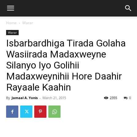
Home
Warar
Warar
Isbarbardhiga Tirada Golaha
Wasiirada Madaxweyne
Silanyo Iyo Golihii
Madaxweynihii Hore Daahir
Rayaale Kaahin
By
Jamaal A. Yonis
-
March 21, 2015
2355
0