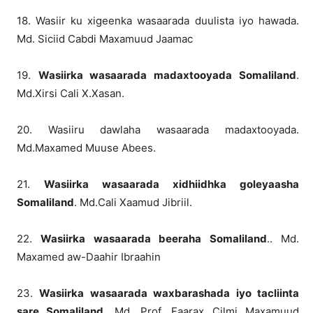
18. Wasiir ku xigeenka wasaarada duulista iyo hawada.
Md. Siciid Cabdi Maxamuud Jaamac
19.
Wasiirka wasaarada madaxtooyada Somaliland
.
Md.Xirsi Cali X.Xasan.
20. Wasiiru dawlaha wasaarada madaxtooyada.
Md.Maxamed Muuse Abees.
21.
Wasiirka wasaarada xidhiidhka goleyaasha
Somaliland
. Md.Cali Xaamud Jibriil.
22.
Wasiirka wasaarada beeraha Somaliland
.. Md.
Maxamed aw-Daahir Ibraahin
23.
Wasiirka wasaarada waxbarashada iyo tacliinta
sare Somaliland
. Md. Prof. Faarax Cilmi Maxamuud