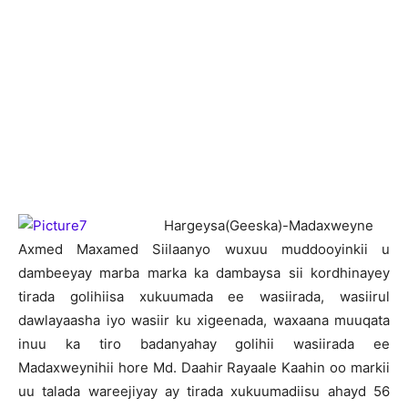
H
argeysa(Geeska)-Madaxweyne
Axmed Maxamed Siilaanyo wuxuu muddooyinkii u
dambeeyay marba marka ka dambaysa sii kordhinayey
tirada golihiisa xukuumada ee wasiirada, wasiirul
dawlayaasha iyo wasiir ku xigeenada, waxaana muuqata
inuu ka tiro badanyahay golihii wasiirada ee
Madaxweynihii hore Md. Daahir Rayaale Kaahin oo markii
uu talada wareejiyay ay tirada xukuumadiisu ahayd 56