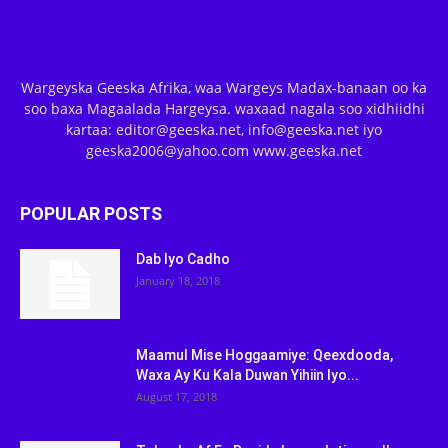
Wargeyska Geeska Afrika, waa Wargeys Madax-banaan oo ka
soo baxa Magaalada Hargeysa. waxaad nagala soo xidhiidhi
kartaa: editor@geeska.net, info@geeska.net iyo
geeska2006@yahoo.com www.geeska.net
POPULAR POSTS
Dab Iyo Cadho
January 18, 2018
Maamul Mise Hoggaamiye: Qeexdooda,
Waxa Ay Ku Kala Duwan Yihiin Iyo...
August 17, 2018