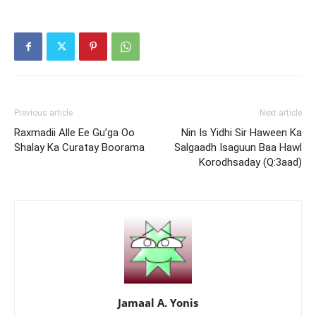
Previous article
Next article
Raxmadii Alle Ee Gu’ga Oo
Nin Is Yidhi Sir Haween Ka
Shalay Ka Curatay Boorama
Salgaadh Isaguun Baa Hawl
Korodhsaday (Q:3aad)
Jamaal A. Yonis