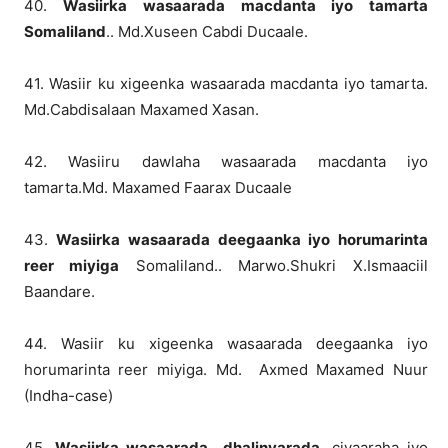
40.
Wasiirka wasaarada macdanta iyo tamarta
Somaliland
.. Md.Xuseen Cabdi Ducaale.
41. Wasiir ku xigeenka wasaarada macdanta iyo tamarta.
Md.Cabdisalaan Maxamed Xasan.
42. Wasiiru dawlaha wasaarada macdanta iyo
tamarta.Md. Maxamed Faarax Ducaale
43.
Wasiirka wasaarada deegaanka iyo horumarinta
reer miyiga
Somaliland.. Marwo.Shukri X.Ismaaciil
Baandare.
44. Wasiir ku xigeenka wasaarada deegaanka iyo
horumarinta reer miyiga. Md. Axmed Maxamed Nuur
(Indha-case)
45.
Wasiirka wasaarada dhalinyarada
, ciyaaraha iyo