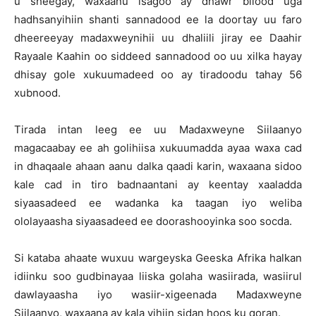
u sheegay, waxaanu isagoo ay dhawr bilood uga
hadhsanyihiin shanti sannadood ee la doortay uu faro
dheereeyay madaxweynihii uu dhaliili jiray ee Daahir
Rayaale Kaahin oo siddeed sannadood oo uu xilka hayay
dhisay gole xukuumadeed oo ay tiradoodu tahay 56
xubnood.
Tirada intan leeg ee uu Madaxweyne Siilaanyo
magacaabay ee ah golihiisa xukuumadda ayaa waxa cad
in dhaqaale ahaan aanu dalka qaadi karin, waxaana sidoo
kale cad in tiro badnaantani ay keentay xaaladda
siyaasadeed ee wadanka ka taagan iyo weliba
ololayaasha siyaasadeed ee doorashooyinka soo socda.
Si kataba ahaate wuxuu wargeyska Geeska Afrika halkan
idiinku soo gudbinayaa liiska golaha wasiirada, wasiirul
dawlayaasha iyo wasiir-xigeenada Madaxweyne
Siilaanyo, waxaana ay kala yihiin sidan hoos ku qoran.