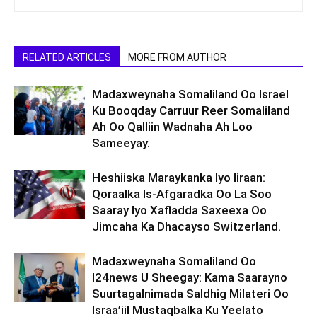
RELATED ARTICLES
MORE FROM AUTHOR
Madaxweynaha Somaliland Oo Israel
Ku Booqday Carruur Reer Somaliland
Ah Oo Qalliin Wadnaha Ah Loo
Sameeyay.
Heshiiska Maraykanka Iyo Iiraan:
Qoraalka Is-Afgaradka Oo La Soo
Saaray Iyo Xafladda Saxeexa Oo
Jimcaha Ka Dhacayso Switzerland.
Madaxweynaha Somaliland Oo
I24news U Sheegay: Kama Saarayno
Suurtagalnimada Saldhig Milateri Oo
Israa’iil Mustaqbalka Ku Yeelato