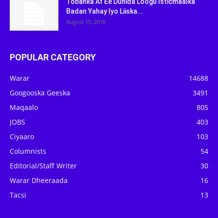
Tobanka Af Ee Dunida Loogu Isticmaalka
Badan Yahay Iyo Liiska...
August 15, 2018
POPULAR CATEGORY
Warar
14688
Googooska Geeska
3491
Maqaalo
805
JOBS
403
Ciyaaro
103
Columnists
54
Editorial/Staff Writer
30
Warar Dheeraada
16
Tacsi
13