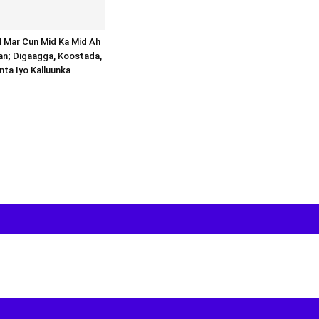
al Mar Cun Mid Ka Mid Ah
an; Digaagga, Koostada,
inta Iyo Kalluunka