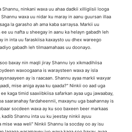
 Shannu, ninkani waxa uu ahaa dadkii xilligiisii looga
 Shannu waxa uu nidar ku maray in aanu guursan illaa
saga la garasho ah ama kaba sarraysa. Markii uu
ee uu nafta u sheegay in aanu ka helayn gabadh leh
 in inta uu faraskiisa kaxaysto uu dhex wareego
adiyo gabadh leh tilmaamahaas uu doonayo.
o baxay nin maqli jiray Shannu iyo xikmadihiisa
s toydeen waxoogaana is waraysteen waxa ay isla
haysnaayeen ay is raacaan. Shannu ayaa markii waxyar
qaadi, mise aniga ayaa ku qaada?" Ninkii oo aad uga
ee kaga timid saaxiibkiisa safarkan ayaa ugu jawaabay,
ba saaranahay fardaheennii, maxaynu uga baahannay is
bbaar socdeen waxa ay ku soo baxeen beer markaas
 kadib Shannu inta uu ku jeestay ninkii ayuu
 mise waa weli" Ninkii Shannu la socday oo ay isu
nkan lagaga waramayey iyo waxa kaga soo baxay, ayaa