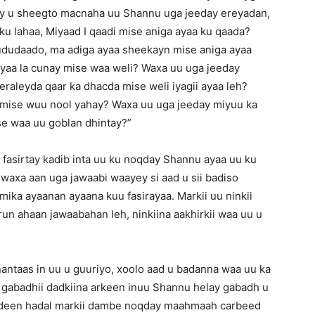
n ay u sheegto macnaha uu Shannu uga jeeday ereyadan,
 ku lahaa, Miyaad I qaadi mise aniga ayaa ku qaada?
fududaado, ma adiga ayaa sheekayn mise aniga ayaa
yaa la cunay mise waa weli? Waxa uu uga jeeday
eraleyda qaar ka dhacda mise weli iyagii ayaa leh?
y mise wuu nool yahay? Waxa uu uga jeeday miyuu ka
se waa uu goblan dhintay?”
u fasirtay kadib inta uu ku noqday Shannu ayaa uu ku
 waxa aan uga jawaabi waayey si aad u sii badiso
mika ayaanan ayaana kuu fasirayaa. Markii uu ninkii
un ahaan jawaabahan leh, ninkiina aakhirkii waa uu u
inantaas in uu u guuriyo, xoolo aad u badanna waa uu ka
y gabadhii dadkiina arkeen inuu Shannu helay gabadh u
ahdeen hadal markii dambe noqday maahmaah carbeed