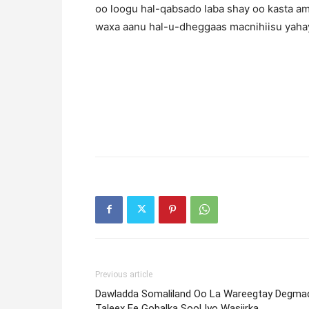
oo loogu hal-qabsado laba shay oo kasta ama
waxa aanu hal-u-dheggaas macnihiisu yah
Previous article
Dawladda Somaliland Oo La Wareegtay Degma
Taleex Ee Gobalka Sool Iyo Wasiirka