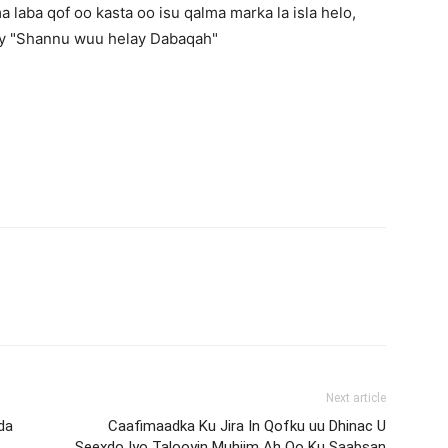
 laba qof oo kasta oo isu qalma marka la isla helo,
ay "Shannu wuu helay Dabaqah"
Next article
da
Caafimaadka Ku Jira In Qofku uu Dhinac U
Seexdo Iyo Talooyin Muhiim Ah Oo Ku Saabsan