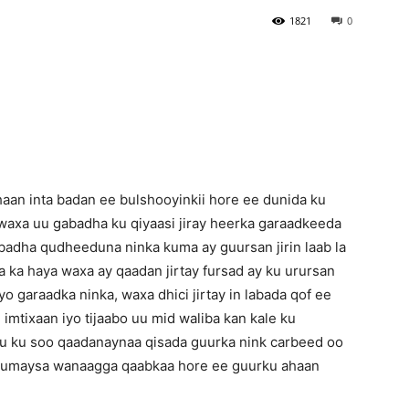
1821
0
Newspaper
aan inta badan ee bulshooyinkii hore ee dunida ku
waxa uu gabadha ku qiyaasi jiray heerka garaadkeeda
abadha qudheeduna ninka kuma ay guursan jirin laab la
 ka haya waxa ay qaadan jirtay fursad ay ku urursan
o garaadka ninka, waxa dhici jirtay in labada qof ee
imtixaan iyo tijaabo uu mid waliba kan kale ku
 ku soo qaadanaynaa qisada guurka nink carbeed oo
urjumaysa wanaagga qaabkaa hore ee guurku ahaan