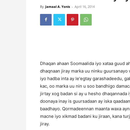
By
Jamaal A. Yonis
-
April 16, 2014
D
haqan ahaan Soomaalida iyo xataa guud ah
dhaqnaan jiray marka uu ninku guursanayo 
iyo hadba inta ay le'egtay garashadeedu, g
kac, oo marka uu nin u soo bandhigo damaca
jirtay xog badan si ay u hesho dhaqannada iy
doonaya inay is guursadaan ay iska qaadaan 
baadhayo. Qormadeennan maanta waxa aynu
macne iyo xikmad badani ku jiraan, kana t
jiray.