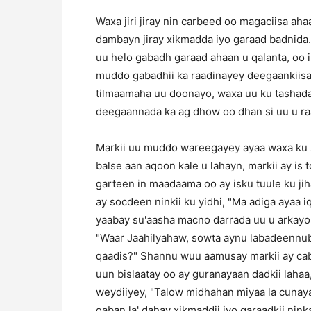
Waxa jiri jiray nin carbeed oo magaciisa ahaa
dambayn jiray xikmadda iyo garaad badnida.
uu helo gabadh garaad ahaan u qalanta, oo i
muddo gabadhii ka raadinayey deegaankiisa 
tilmaamaha uu doonayo, waxa uu ku tashaday
deegaannada ka ag dhow oo dhan si uu u ra
Markii uu muddo wareegayey ayaa waxa ku so
balse aan aqoon kale u lahayn, markii ay i
garteen in maadaama oo ay isku tuule ku ji
ay socdeen ninkii ku yidhi, "Ma adiga ayaa i
yaabay su'aasha macno darrada uu u arkayo 
"Waar Jaahilyahaw, sowta aynu labadeennu
qaadis?" Shannu wuu aamusay markii ay ca
uun bislaatay oo ay guranayaan dadkii lahaa,
weydiiyey, "Talow midhahan miyaa la cunaya
qaban la' dahay xikmaddii iyo garaadkii ni