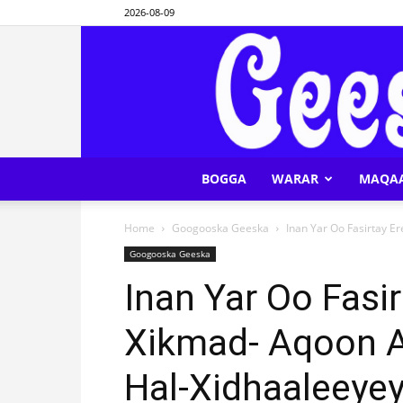
2026-08-09
BOGGA
WARAR
MAQA
Home
Googooska Geeska
Inan Yar Oo Fasirtay E
Googooska Geeska
Inan Yar Oo Fasi
Xikmad- Aqoon 
Hal-Xidhaaleeye