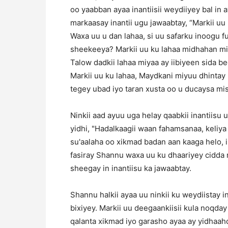
oo yaabban ayaa inantiisii weydiiyey bal i
markaasay inantii ugu jawaabtay, “Markii uu
Waxa uu u dan lahaa, si uu safarku inoogu 
sheekeeya? Markii uu ku lahaa midhahan mi
Talow dadkii lahaa miyaa ay iibiyeen sida be
Markii uu ku lahaa, Maydkani miyuu dhinta
tegey ubad iyo taran xusta oo u ducaysa mi
Ninkii aad ayuu uga helay qaabkii inantiisu 
yidhi, "Hadalkaagii waan fahamsanaa, keliya
su'aalaha oo xikmad badan aan kaaga helo, i
fasiray Shannu waxa uu ku dhaariyey cidda r
sheegay in inantiisu ka jawaabtay.
Shannu halkii ayaa uu ninkii ku weydiistay 
bixiyey. Markii uu deegaankiisii kula noqda
qalanta xikmad iyo garasho ayaa ay yidha