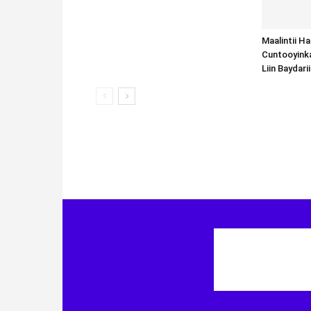
Maalintii H
Cuntooyink
Liin Baydari