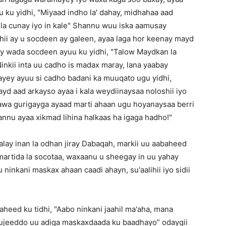
u ku yidhi, "Miyaad indho la' dahay, midhahaa aad
 la cunay iyo in kale" Shannu wuu iska aamusay
hii ay u socdeen ay galeen, ayaa laga hor keenay mayd
 ay wada socdeen ayuu ku yidhi, "Talow Maydkan la
inkii inta uu cadho is madax maray, lana yaabay
yey ayuu si cadho badani ka muuqato ugu yidhi,
Mayd aad arkayso ayaa i kala weydiinaysaa noloshii iyo
wa gurigayga ayaad marti ahaan ugu hoyanaysaa berri
nnu ayaa xikmad lihina halkaas ha igaga hadho!"
lay inan la odhan jiray Dabaqah, markii uu aabaheed
 martida la socotaa, waxaanu u sheegay in uu yahay
 ninkani maskax ahaan caadi ahayn, su'aalihii iyo sidii
aheed ku tidhi, "Aabo ninkani jaahil ma'aha, mana
 ujeeddo uu adiga maskaxdaada ku baadhayo” odaygii