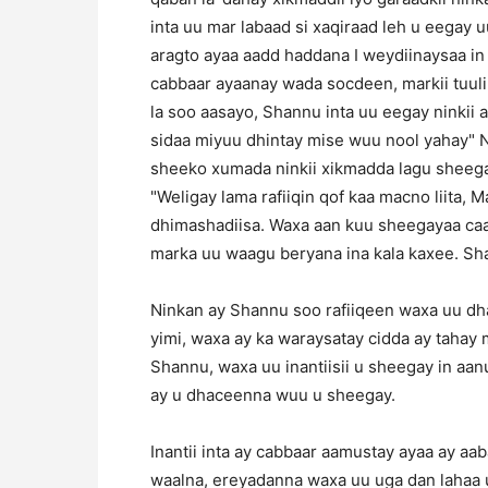
inta uu mar labaad si xaqiraad leh u eegay u
aragto ayaa aadd haddana I weydiinaysaa in
cabbaar ayaanay wada socdeen, markii tuuli
la soo aasayo, Shannu inta uu eegay ninkii
sidaa miyuu dhintay mise wuu nool yahay" N
sheeko xumada ninkii xikmadda lagu sheega
"Weligay lama rafiiqin qof kaa macno liita, 
dhimashadiisa. Waxa aan kuu sheegayaa caa
marka uu waagu beryana ina kala kaxee. Sha
Ninkan ay Shannu soo rafiiqeen waxa uu dha
yimi, waxa ay ka waraysatay cidda ay tahay
Shannu, waxa uu inantiisii u sheegay in aanu
ay u dhaceenna wuu u sheegay.
Inantii inta ay cabbaar aamustay ayaa ay aab
waalna, ereyadanna waxa uu uga dan lahaa