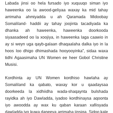
Labada jinsi oo hela fursado iyo xuquuqo siman iyo
haweenka oo la awood-geliyaa waxay ka mid tahay
arrimaha ahmiyadda u ah Qaramada Midoobay
Somaliland- haddii ay tahay joojinta tacadiyada ka
dhanka ah haweenka, haweenka doorkooda
siyaasadeed oo la xoojiya, in haweenka laga caawio in
ay si weyn uga qayb-galaan dhaqaalaha dalka iyo in la
hoos loo dhigo dhimashada hooyooyinka”, sidaa waxa
tidhi Agaasimaha UN Women ee heer Gobol Christine
Musisi.
Kordhinta ay UN Women kordhiso hawlaha ay
Somaliland ka qabato, waxay kor u qaadaysaa
doorkeeda la xidhiidha wada-shaqaynta bulshada
rayidka ah iyo Dawladda, iyadoo kordhinaysa aqoonta
iyo awoodda ay wax ku qaban karaan xafiisyada
dawladda iyo kuwa daneeya arrimaha jinsiga. Sidoo kale