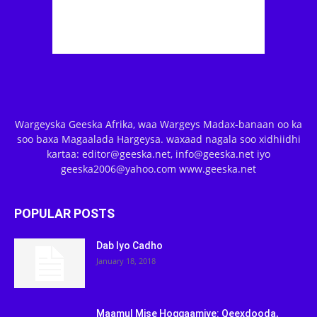
Wargeyska Geeska Afrika, waa Wargeys Madax-banaan oo ka
soo baxa Magaalada Hargeysa. waxaad nagala soo xidhiidhi
kartaa: editor@geeska.net, info@geeska.net iyo
geeska2006@yahoo.com www.geeska.net
POPULAR POSTS
Dab Iyo Cadho
January 18, 2018
Maamul Mise Hoggaamiye: Qeexdooda,