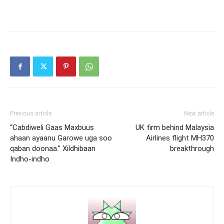
Previous article
Next article
“Cabdiweli Gaas Maxbuus
UK firm behind Malaysia
ahaan ayaanu Garowe uga soo
Airlines flight MH370
qaban doonaa.” Xildhibaan
breakthrough
Indho-indho