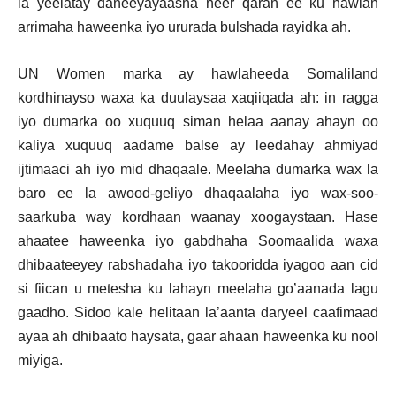
la yeelatay daneeyayaasha heer qaran ee ku hawlan
arrimaha haweenka iyo ururada bulshada rayidka ah.
UN Women marka ay hawlaheeda Somaliland
kordhinayso waxa ka duulaysaa xaqiiqada ah: in ragga
iyo dumarka oo xuquuq siman helaa aanay ahayn oo
kaliya xuquuq aadame balse ay leedahay ahmiyad
ijtimaaci ah iyo mid dhaqaale. Meelaha dumarka wax la
baro ee la awood-geliyo dhaqaalaha iyo wax-soo-
saarkuba way kordhaan waanay xoogaystaan. Hase
ahaatee haweenka iyo gabdhaha Soomaalida waxa
dhibaateeyey rabshadaha iyo takooridda iyagoo aan cid
si fiican u metesha ku lahayn meelaha go’aanada lagu
gaadho. Sidoo kale helitaan la’aanta daryeel caafimaad
ayaa ah dhibaato haysata, gaar ahaan haweenka ku nool
miyiga.