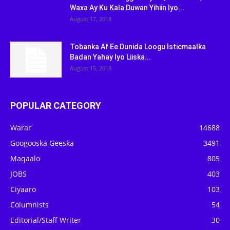
Waxa Ay Ku Kala Duwan Yihiin Iyo...
August 17, 2018
Tobanka Af Ee Dunida Loogu Isticmaalka
Badan Yahay Iyo Liiska...
August 15, 2018
POPULAR CATEGORY
Warar
14688
Googooska Geeska
3491
Maqaalo
805
JOBS
403
Ciyaaro
103
Columnists
54
Editorial/Staff Writer
30