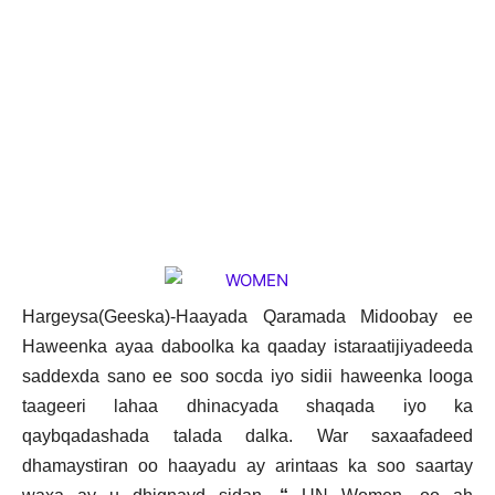
Hargeysa(Geeska)-Haayada Qaramada Midoobay ee
Haweenka ayaa daboolka ka qaaday istaraatijiyadeeda
saddexda sano ee soo socda iyo sidii haweenka looga
taageeri lahaa dhinacyada shaqada iyo ka
qaybqadashada talada dalka. War saxaafadeed
dhamaystiran oo haayadu ay arintaas ka soo saartay