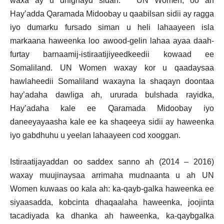
waxa ay u dhignayd sidan.
“
UN Women, oo ah
Hay’adda Qaramada Midoobay u qaabilsan sidii ay ragga
iyo dumarku fursado siman u heli lahaayeen isla
markaana haweenka loo awood-gelin lahaa ayaa daah-
furtay barnaamij-istiraatijiyeedkeedii kowaad ee
Somaliland. UN Women waxay kor u qaadaysaa
hawlaheedii Somaliland waxayna la shaqayn doontaa
hay’adaha dawliga ah, ururada bulshada rayidka,
Hay’adaha kale ee Qaramada Midoobay iyo
daneeyayaasha kale ee ka shaqeeya sidii ay haweenka
iyo gabdhuhu u yeelan lahaayeen cod xooggan.
Istiraatijayaddan oo saddex sanno ah (2014 – 2016)
waxay muujinaysaa arrimaha mudnaanta u ah UN
Women kuwaas oo kala ah: ka-qayb-galka haweenka ee
siyaasadda, kobcinta dhaqaalaha haweenka, joojinta
tacadiyada ka dhanka ah haweenka, ka-qaybgalka