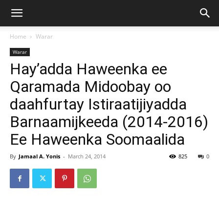
Home
Warar
Warar
Hay’adda Haweenka ee
Qaramada Midoobay oo
daahfurtay Istiraatijiyadda
Barnaamijkeeda (2014-2016)
Ee Haweenka Soomaalida
By
Jamaal A. Yonis
-
March 24, 2014
825
0