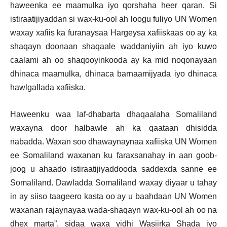
haweenka ee maamulka iyo qorshaha heer qaran. Si
istiraatijiyaddan si wax-ku-ool ah loogu fuliyo UN Women
waxay xafiis ka furanaysaa Hargeysa xafiiskaas oo ay ka
shaqayn doonaan shaqaale waddaniyiin ah iyo kuwo
caalami ah oo shaqooyinkooda ay ka mid noqonayaan
dhinaca maamulka, dhinaca barnaamijyada iyo dhinaca
hawlgallada xafiiska.
Haweenku waa laf-dhabarta dhaqaalaha Somaliland
waxayna door halbawle ah ka qaataan dhisidda
nabadda. Waxan soo dhawaynaynaa xafiiska UN Women
ee Somaliland waxanan ku faraxsanahay in aan goob-
joog u ahaado istiraatijiyaddooda saddexda sanne ee
Somaliland. Dawladda Somaliland waxay diyaar u tahay
in ay siiso taageero kasta oo ay u baahdaan UN Women
waxanan rajaynayaa wada-shaqayn wax-ku-ool ah oo na
dhex marta”, sidaa waxa yidhi Wasiirka Shada iyo