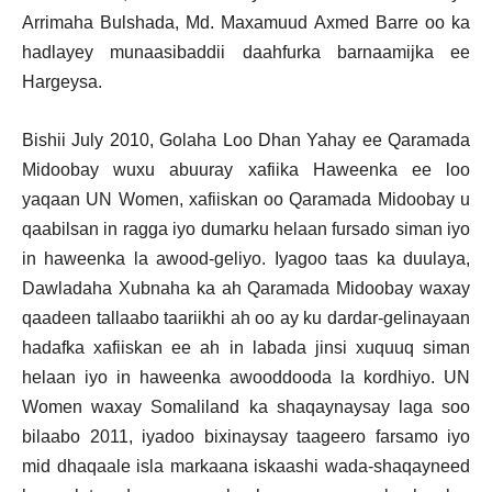
Arrimaha Bulshada, Md. Maxamuud Axmed Barre oo ka
hadlayey munaasibaddii daahfurka barnaamijka ee
Hargeysa.
Bishii July 2010, Golaha Loo Dhan Yahay ee Qaramada
Midoobay wuxu abuuray xafiika Haweenka ee loo
yaqaan UN Women, xafiiskan oo Qaramada Midoobay u
qaabilsan in ragga iyo dumarku helaan fursado siman iyo
in haweenka la awood-geliyo. Iyagoo taas ka duulaya,
Dawladaha Xubnaha ka ah Qaramada Midoobay waxay
qaadeen tallaabo taariikhi ah oo ay ku dardar-gelinayaan
hadafka xafiiskan ee ah in labada jinsi xuquuq siman
helaan iyo in haweenka awooddooda la kordhiyo. UN
Women waxay Somaliland ka shaqaynaysay laga soo
bilaabo 2011, iyadoo bixinaysay taageero farsamo iyo
mid dhaqaale isla markaana iskaashi wada-shaqayneed