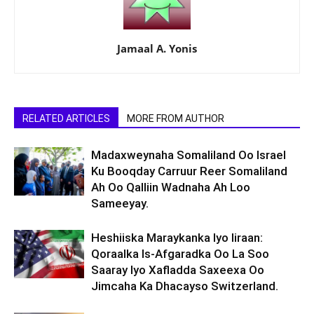
Jamaal A. Yonis
RELATED ARTICLES
MORE FROM AUTHOR
Madaxweynaha Somaliland Oo Israel
Ku Booqday Carruur Reer Somaliland
Ah Oo Qalliin Wadnaha Ah Loo
Sameeyay.
Heshiiska Maraykanka Iyo Iiraan:
Qoraalka Is-Afgaradka Oo La Soo
Saaray Iyo Xafladda Saxeexa Oo
Jimcaha Ka Dhacayso Switzerland.