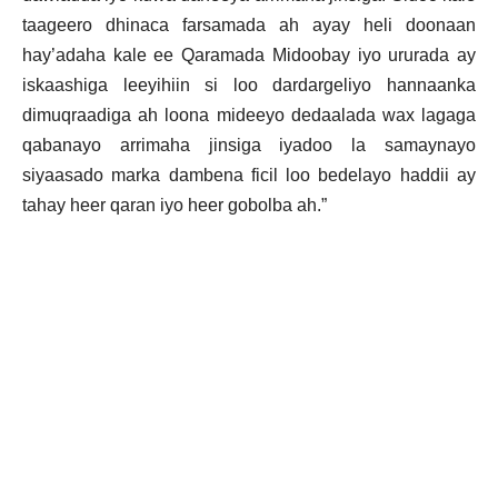
taageero dhinaca farsamada ah ayay heli doonaan
hay’adaha kale ee Qaramada Midoobay iyo ururada ay
iskaashiga leeyihiin si loo dardargeliyo hannaanka
dimuqraadiga ah loona mideeyo dedaalada wax lagaga
qabanayo arrimaha jinsiga iyadoo la samaynayo
siyaasado marka dambena ficil loo bedelayo haddii ay
tahay heer qaran iyo heer gobolba ah.”