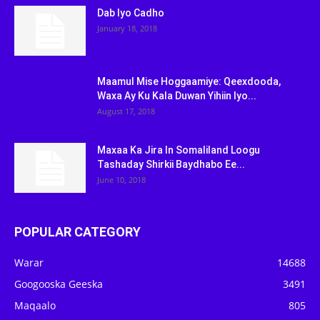
Dab Iyo Cadho
January 18, 2018
Maamul Mise Hoggaamiye: Qeexdooda,
Waxa Ay Ku Kala Duwan Yihiin Iyo...
August 17, 2018
Maxaa Ka Jira In Somaliland Loogu
Tashaday Shirkii Baydhabo Ee...
June 10, 2018
POPULAR CATEGORY
Warar
14688
Googooska Geeska
3491
Maqaalo
805