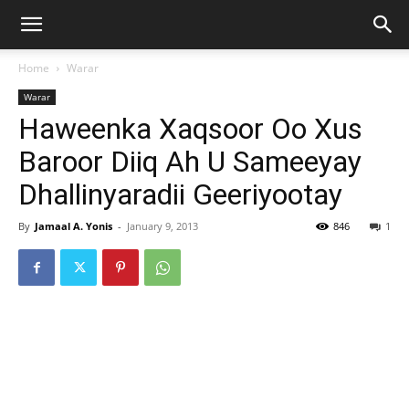
Home
Warar
Warar
Haweenka Xaqsoor Oo Xus
Baroor Diiq Ah U Sameeyay
Dhallinyaradii Geeriyootay
By
Jamaal A. Yonis
-
January 9, 2013
846
1