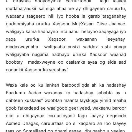
u diraynaa hooyooyinka caruurtoodii lagu laayey
mudaharaadkii salmiga ahaa ee ay dhigayeen caruurtu,
waxaanu taageero hiil iyo hooba la garab taaganahay
gudoomiyaha ururka Xaqsoor Muj:Xasan Ciise Jaamac.
waligayo kama hadhayno inta aanu helayno xaqayaga iyo
xaqa ururka Xaqsoor, waxaanan leeyahay
madaxweynaha waligaaba ansixi saddex xisbi anaga
waligayaba nagama hadhayo ururka Xaqsoor waanad
boobtay madaxweyne oo caalamka ayaa og sida aad
codadkii Xaqsoor ka yeeshay.”
Waxa kale oo ku lankan barooqdiiqda ah ka hadashay
Faadumo Aadan waxanay ka hadashay sababta ay u
qabteen xuskaas” Goobtan maanta layskugu yimid maaha
goob farxadeed ee waa goob geeriyeed, waxaanu baroor
diiq u dhigaynaa caruurtayadii lagu laayey degmada
Axmed Dhagax, caruurtaas oo si xaqdaro ah loo laayey
taas oo Somaliland oo dhami aanay dhugasho u yeelan,