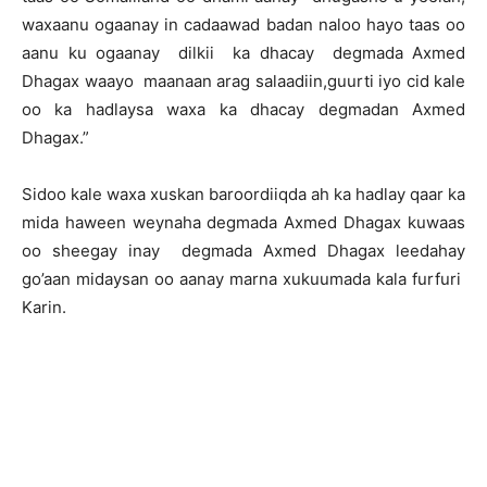
waxaanu ogaanay in cadaawad badan naloo hayo taas oo
aanu ku ogaanay dilkii ka dhacay degmada Axmed
Dhagax waayo maanaan arag salaadiin,guurti iyo cid kale
oo ka hadlaysa waxa ka dhacay degmadan Axmed
Dhagax.”
Sidoo kale waxa xuskan baroordiiqda ah ka hadlay qaar ka
mida haween weynaha degmada Axmed Dhagax kuwaas
oo sheegay inay degmada Axmed Dhagax leedahay
go’aan midaysan oo aanay marna xukuumada kala furfuri
Karin.