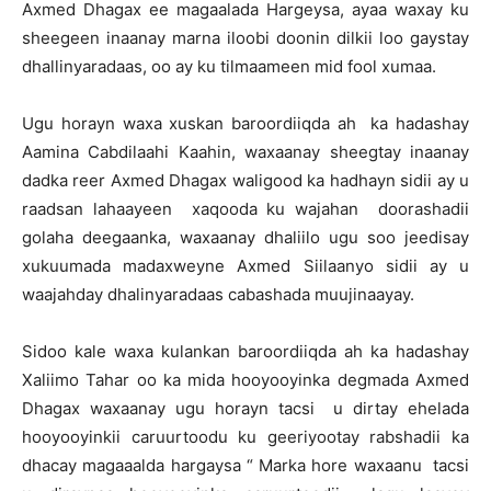
Axmed Dhagax ee magaalada Hargeysa, ayaa waxay ku
sheegeen inaanay marna iloobi doonin dilkii loo gaystay
dhallinyaradaas, oo ay ku tilmaameen mid fool xumaa.
Ugu horayn waxa xuskan baroordiiqda ah ka hadashay
Aamina Cabdilaahi Kaahin, waxaanay sheegtay inaanay
dadka reer Axmed Dhagax waligood ka hadhayn sidii ay u
raadsan lahaayeen xaqooda ku wajahan doorashadii
golaha deegaanka, waxaanay dhaliilo ugu soo jeedisay
xukuumada madaxweyne Axmed Siilaanyo sidii ay u
waajahday dhalinyaradaas cabashada muujinaayay.
Sidoo kale waxa kulankan baroordiiqda ah ka hadashay
Xaliimo Tahar oo ka mida hooyooyinka degmada Axmed
Dhagax waxaanay ugu horayn tacsi u dirtay ehelada
hooyooyinkii caruurtoodu ku geeriyootay rabshadii ka
dhacay magaaalda hargaysa “ Marka hore waxaanu tacsi