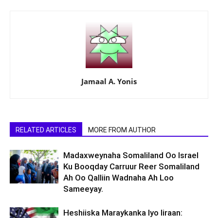
Jamaal A. Yonis
RELATED ARTICLES
MORE FROM AUTHOR
Madaxweynaha Somaliland Oo Israel
Ku Booqday Carruur Reer Somaliland
Ah Oo Qalliin Wadnaha Ah Loo
Sameeyay.
Heshiiska Maraykanka Iyo Iiraan: