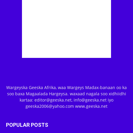
Wargeyska Geeska Afrika, waa Wargeys Madax-banaan oo ka
soo baxa Magaalada Hargeysa. waxaad nagala soo xidhiidhi
kartaa: editor@geeska.net, info@geeska.net iyo
geeska2006@yahoo.com www.geeska.net
POPULAR POSTS