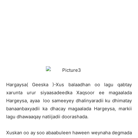
H
argaysa( Geeska )-Xus balaadhan oo lagu qabtay
xarunta urur siyaasadeedka Xaqsoor ee magaalada
Hargeysa, ayaa loo sameeyey dhalinyaradii ku dhimatay
banaanbaxyadii ka dhacay magaalada Hargeysa, markii
lagu dhawaaqay natiijadii doorashada.
Xuskan oo ay soo abaabuleen haween weynaha degmada