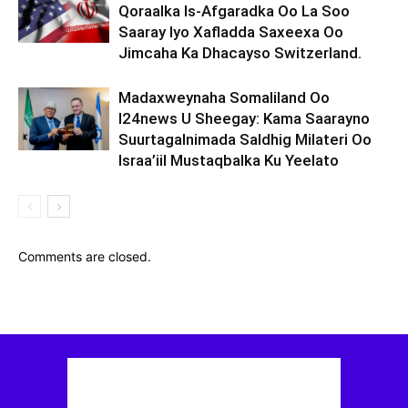
Qoraalka Is-Afgaradka Oo La Soo
Saaray Iyo Xafladda Saxeexa Oo
Jimcaha Ka Dhacayso Switzerland.
Madaxweynaha Somaliland Oo
I24news U Sheegay: Kama Saarayno
Suurtagalnimada Saldhig Milateri Oo
Israa’iil Mustaqbalka Ku Yeelato
Comments are closed.