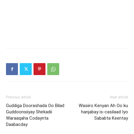
Previous article
Next article
Guddiga Doorashada Oo Bilad
Wasiiro Kenyan Ah Oo ku
Guddoonsiiyay Shirkadii
hanjabay is-casilaad Iyo
Waraaqaha Codaynta
Sababta Keentay
Daabacday