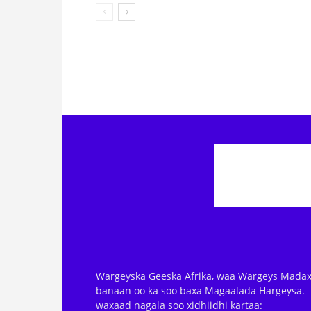
Wargeyska Geeska Afrika, waa Wargeys Madax
banaan oo ka soo baxa Magaalada Hargeysa.
waxaad nagala soo xidhiidhi kartaa: