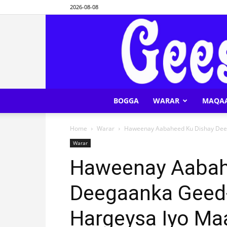
2026-08-08
BOGGA
WARAR
MAQA
Home
Warar
Haweenay Aabaheed Ku Dishay Deeg
Warar
Haweenay Aabah
Deegaanka Geed-
Hargeysa Iyo M