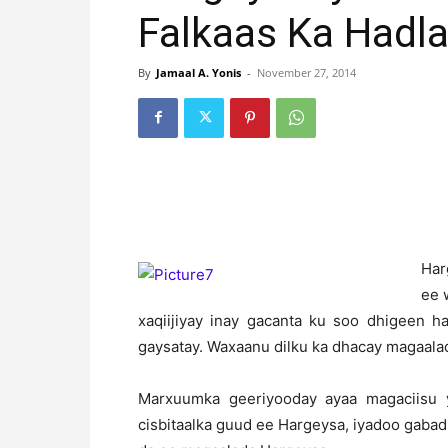
Falkaas Ka Hadl
By
Jamaal A. Yonis
-
November 27, 2014
H
a
ee 
xaqiijiyay inay gacanta ku soo dhigeen h
gaysatay. Waxaanu dilku ka dhacay magaal
Marxuumka geeriyooday ayaa magaciisu 
cisbitaalka guud ee Hargeysa, iyadoo gabad