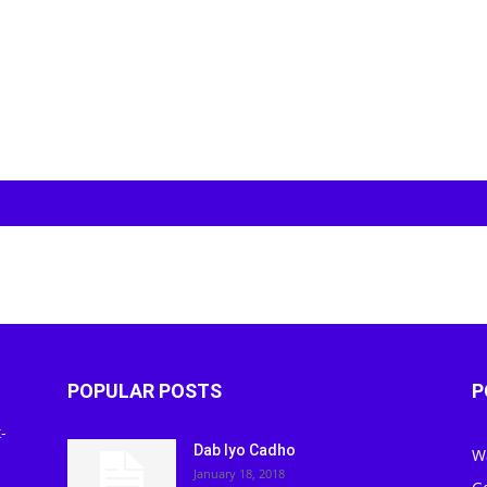
POPULAR POSTS
P
-
Dab Iyo Cadho
W
January 18, 2018