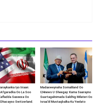
araykanka Iyo Iiraan:
Madaxweynaha Somaliland Oo
s-Afgaradka Oo La Soo
I24news U Sheegay: Kama Saarayno
Xafladda Saxeexa Oo
Suurtagalnimada Saldhig Milateri Oo
 Dhacayso Switzerland.
Israa’iil Mustaqbalka Ku Yeelato