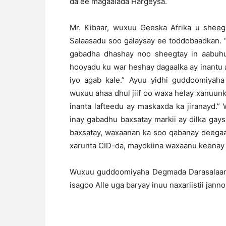
da ee magaalada Hargeysa.
Mr. Kibaar, wuxuu Geeska Afrika u sheeg
Salaasadu soo galaysay ee toddobaadkan. 
gabadha dhashay noo sheegtay in aabuhu
hooyadu ku war heshay dagaalka ay inantu
iyo agab kale.” Ayuu yidhi guddoomiyaha
wuxuu ahaa dhul jiif oo waxa helay xanuun
inanta lafteedu ay maskaxda ka jiranayd
inay gabadhu baxsatay markii ay dilka gays
baxsatay, waxaanan ka soo qabanay deega
xarunta CID-da, maydkiina waxaanu keenay 
Wuxuu guddoomiyaha Degmada Darasalaam t
isagoo Alle uga baryay inuu naxariistii jann