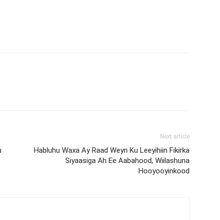
Next article
u
Habluhu Waxa Ay Raad Weyn Ku Leeyihiin Fikirka
Siyaasiga Ah Ee Aabahood, Wiilashuna
Hooyooyinkood