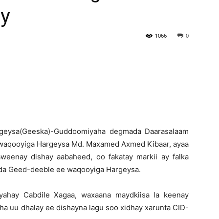
ay
Newspaper
1066
0
rgeysa(Geeska)-Guddoomiyaha degmada Daarasalaam
waqooyiga Hargeysa Md. Maxamed Axmed Kibaar, ayaa
aweenay dishay aabaheed, oo fakatay markii ay falka
ada Geed-deeble ee waqooyiga Hargeysa.
yahay Cabdile Xagaa, waxaana maydkiisa la keenay
ha uu dhalay ee dishayna lagu soo xidhay xarunta CID-