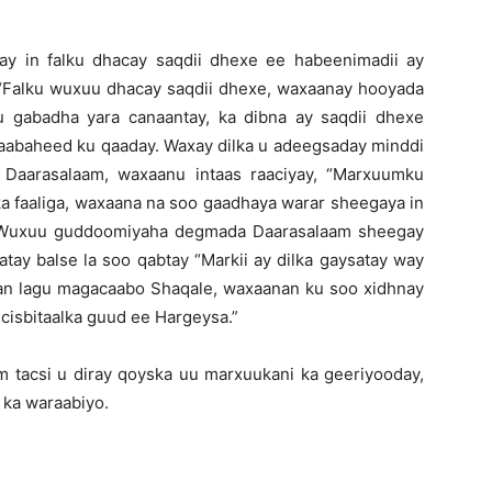
ay in falku dhacay saqdii dhexe ee habeenimadii ay
“Falku wuxuu dhacay saqdii dhexe, waxaanay hooyada
 gabadha yara canaantay, ka dibna ay saqdii dhexe
 aabaheed ku qaaday. Waxay dilka u adeegsaday minddi
 Daarasalaam, waxaanu intaas raaciyay, “Marxuumku
ka faaliga, waxaana na soo gaadhaya warar sheegaya in
.” Wuxuu guddoomiyaha degmada Daarasalaam sheegay
atay balse la soo qabtay “Markii ay dilka gaysatay way
an lagu magacaabo Shaqale, waxaanan ku soo xidhnay
cisbitaalka guud ee Hargeysa.”
acsi u diray qoyska uu marxuukani ka geeriyooday,
o ka waraabiyo.