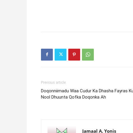
Previous article
Doqonniimadu Waa Cudur Ka Dhasha Fayras K
Nool Dhuunta Qofka Doqonka Ah
Jamaal A. Yonis