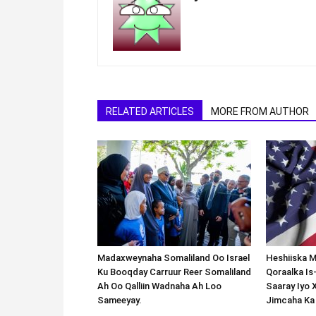
RELATED ARTICLES
MORE FROM AUTHOR
Madaxweynaha Somaliland Oo Israel
Heshiiska M
Ku Booqday Carruur Reer Somaliland
Qoraalka I
Ah Oo Qalliin Wadnaha Ah Loo
Saaray Iyo 
Sameeyay.
Jimcaha Ka