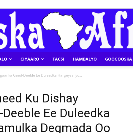
ALO
CIYAARO
TACSI
HAMBALYO
GOOGOOSKA 
Geeska
aanka Geed-Deeble Ee Duleedka Hargeysa Iyo...
eed Ku Dishay
Deeble Ee Duleedka
Afrika
aamulka Degmada Oo