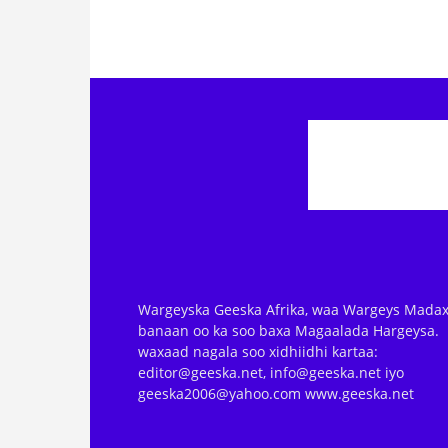
Wargeyska Geeska Afrika, waa Wargeys Madax
banaan oo ka soo baxa Magaalada Hargeysa.
waxaad nagala soo xidhiidhi kartaa:
editor@geeska.net, info@geeska.net iyo
geeska2006@yahoo.com www.geeska.net