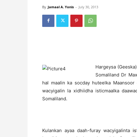
By
Jamaal A. Yonis
-
July 30, 2013
H
argeysa (Geeska
Somaliland Dr Ma
hal maalin ka socday huteelka Maansoor 
wacyigalin la xidhiidha isticmaalka daaw
Somaliland.
Kulankan ayaa daah-furay wacyigalinta i