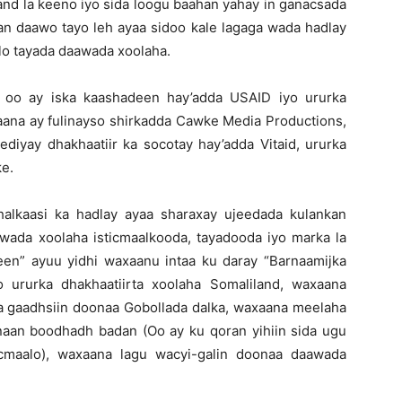
nd la keeno iyo sida loogu baahan yahay in ganacsada
n daawo tayo leh ayaa sidoo kale lagaga wada hadlay
lo tayada daawada xoolaha.
a oo ay iska kaashadeen hay’adda USAID iyo ururka
kaana ay fulinayso shirkadda Cawke Media Productions,
ediyay dhakhaatiir ka socotay hay’adda Vitaid, ururka
e.
alkaasi ka hadlay ayaa sharaxay ujeedada kulankan
wada xoolaha isticmaalkooda, tayadooda iyo marka la
ureen” ayuu yidhi waxaanu intaa ku daray “Barnaamijka
 ururka dhakhaatiirta xoolaha Somaliland, waxaana
a gaadhsiin doonaa Gobollada dalka, waxaana meelaha
aan boodhadh badan (Oo ay ku qoran yihiin sida ugu
cmaalo), waxaana lagu wacyi-galin doonaa daawada