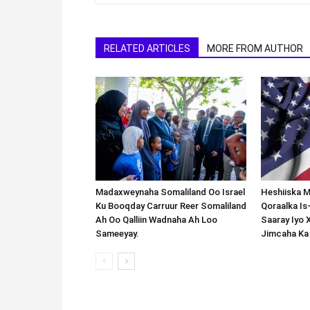
RELATED ARTICLES
MORE FROM AUTHOR
Madaxweynaha Somaliland Oo Israel
Heshiiska M
Ku Booqday Carruur Reer Somaliland
Qoraalka I
Ah Oo Qalliin Wadnaha Ah Loo
Saaray Iyo 
Sameeyay.
Jimcaha Ka