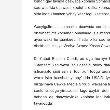
bandhigay tayada daawada xoolaha Somalila
soo waarida daawada xooluhu dalka keenaa
sida loogu baahan yahay xeer lagu kaataroo
Wacyigalinta isticmaalka daawada xoolah
dhakhaatiirta xoolaha Somaliland isla-mar
ayaa waxa furitaankeedii hadallo ka soo je
dhakhaatiirta iyo Wariye Axmed Xasan Cawk
Dr Cabdi Baashe Cabdi, oo ugu horeyn h
“Barnaamijkan waxa lagu daah furayey daa
isticmaalo sidii aan si fool xun loogu tu
waxa iska kaashaday hay’adda USAID iyo
hirgalinaya Cawke Media Group, waxaana l
xooluhu isugu yimaadaan lagu qaybin doon
haboon ee daawooyinka xoolaha loo isti
tayadooda”