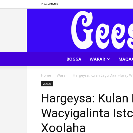
2026-08-08
BOGGA
WARAR
MAQA
Home
Warar
Hargeysa: Kulan Lagu Daah-furay W
Warar
Hargeysa: Kulan
Wacyigalinta Is
Xoolaha