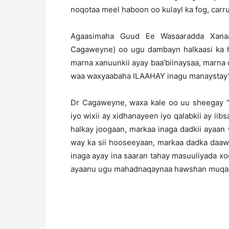
noqotaa meel haboon oo kulayl ka fog, carr
Agaasimaha Guud Ee Wasaaradda Xana
Cagaweyne) oo ugu dambayn halkaasi ka ha
marna xanuunkii ayay baa’biinaysaa, marna 
waa waxyaabaha ILAAHAY inagu manaystay
Dr Cagaweyne, waxa kale oo uu sheegay “i
iyo wixii ay xidhanayeen iyo qalabkii ay ii
halkay joogaan, markaa inaga dadkii ayaan
way ka sii hooseeyaan, markaa dadka daa
inaga ayay ina saaran tahay masuuliyada xo
ayaanu ugu mahadnaqaynaa hawshan muqad