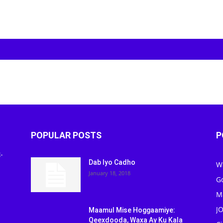
POPULAR POSTS
P
-
Dab Iyo Cadho
W
January 18, 2018
G
M
J
Maamul Mise Hoggaamiye:
Qeexdooda, Waxa Ay Ku Kala