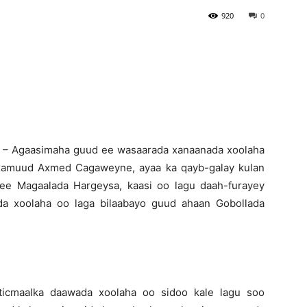
920
0
Newspaper
) – Agaasimaha guud ee wasaarada xanaanada xoolaha
xamuud Axmed Cagaweyne, ayaa ka qayb-galay kulan
ee Magaalada Hargeysa, kaasi oo lagu daah-furayey
ada xoolaha oo laga bilaabayo guud ahaan Gobollada
sticmaalka daawada xoolaha oo sidoo kale lagu soo