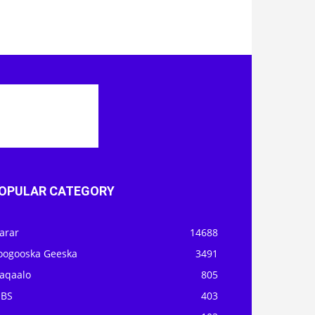
OPULAR CATEGORY
arar
14688
oogooska Geeska
3491
aqaalo
805
OBS
403