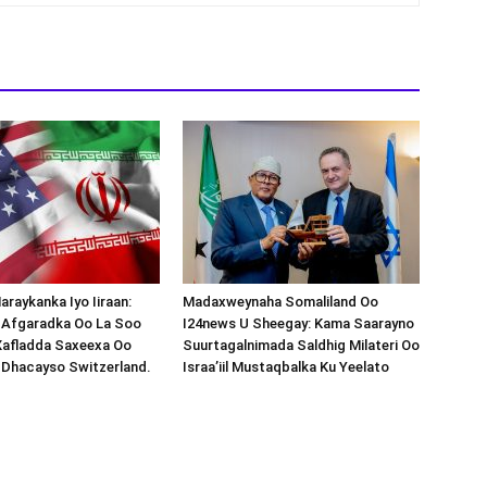
araykanka Iyo Iiraan:
Madaxweynaha Somaliland Oo
s-Afgaradka Oo La Soo
I24news U Sheegay: Kama Saarayno
Xafladda Saxeexa Oo
Suurtagalnimada Saldhig Milateri Oo
 Dhacayso Switzerland.
Israa’iil Mustaqbalka Ku Yeelato