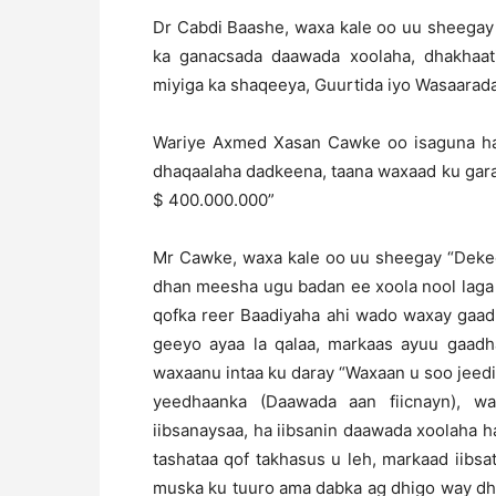
Dr Cabdi Baashe, waxa kale oo uu sheegay
ka ganacsada daawada xoolaha, dhakhaatii
miyiga ka shaqeeya, Guurtida iyo Wasaarad
Wariye Axmed Xasan Cawke oo isaguna halk
dhaqaalaha dadkeena, taana waxaad ku gara
$ 400.000.000”
Mr Cawke, waxa kale oo uu sheegay “Deked
dhan meesha ugu badan ee xoola nool laga
qofka reer Baadiyaha ahi wado waxay gaa
geeyo ayaa la qalaa, markaas ayuu gaadh
waxaanu intaa ku daray “Waxaan u soo jee
yeedhaanka (Daawada aan fiicnayn), w
iibsanaysaa, ha iibsanin daawada xoolaha h
tashataa qof takhasus u leh, markaad iibsa
muska ku tuuro ama dabka ag dhigo way dh