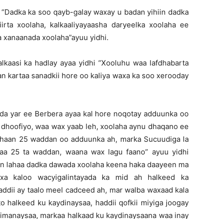
 “Dadka ka soo qayb-galay waxay u badan yihiin dadka
rta xoolaha, kalkaaliyayaasha daryeelka xoolaha ee
a xanaanada xoolaha”ayuu yidhi.
aasi ka hadlay ayaa yidhi “Xooluhu waa lafdhabarta
n kartaa sanadkii hore oo kaliya waxa ka soo xerooday
a yar ee Berbera ayaa kal hore noqotay adduunka oo
 dhoofiyo, waa wax yaab leh, xoolaha aynu dhaqano ee
dhaan 25 waddan oo adduunka ah, marka Sucuudiga la
aa 25 ta waddan, waana wax lagu faano” ayuu yidhi
din lahaa dadka dawada xoolaha keena haka daayeen ma
axa kaloo wacyigalintayada ka mid ah halkeed ka
addii ay taalo meel cadceed ah, mar walba waxaad kala
to halkeed ku kaydinaysaa, haddii qofkii miyiga joogay
imanaysaa, markaa halkaad ku kaydinaysaana waa inay