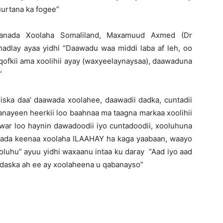
uurtana ka fogee”
anada Xoolaha Somaliland, Maxamuud Axmed (Dr
dlay ayaa yidhi “Daawadu waa middi laba af leh, oo
qofkii ama xoolihii ayay (waxyeelaynaysaa), daawaduna
”
ska daa’ daawada xoolahee, daawadii dadka, cuntadii
bsanayeen heerkii loo baahnaa ma taagna markaa xoolihii
 war loo haynin dawadoodii iyo cuntadoodii, xooluhuna
wada keenaa xoolaha ILAAHAY ha kaga yaabaan, waayo
oluhu” ayuu yidhi waxaanu intaa ku daray “Aad iyo aad
aska ah ee ay xoolaheena u qabanayso”