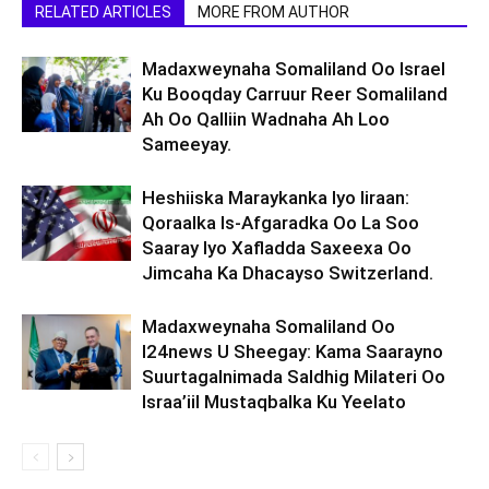
RELATED ARTICLES
MORE FROM AUTHOR
Madaxweynaha Somaliland Oo Israel
Ku Booqday Carruur Reer Somaliland
Ah Oo Qalliin Wadnaha Ah Loo
Sameeyay.
Heshiiska Maraykanka Iyo Iiraan:
Qoraalka Is-Afgaradka Oo La Soo
Saaray Iyo Xafladda Saxeexa Oo
Jimcaha Ka Dhacayso Switzerland.
Madaxweynaha Somaliland Oo
I24news U Sheegay: Kama Saarayno
Suurtagalnimada Saldhig Milateri Oo
Israa’iil Mustaqbalka Ku Yeelato