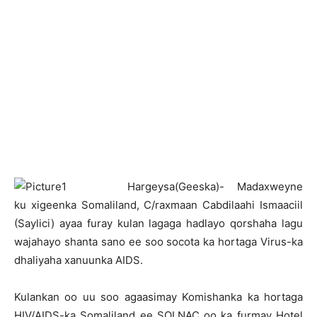
H
argeysa(Geeska)- Madaxweyne
ku xigeenka Somaliland, C/raxmaan Cabdilaahi Ismaaciil
(Saylici) ayaa furay kulan lagaga hadlayo qorshaha lagu
wajahayo shanta sano ee soo socota ka hortaga Virus-ka
dhaliyaha xanuunka AIDS.
Kulankan oo uu soo agaasimay Komishanka ka hortaga
HIV/AIDS-ka Somaliland ee SOLNAC oo ka furmay Hotel