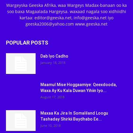
Wargeyska Geeska Afrika, waa Wargeys Madax-banaan oo ka
soo baxa Magaalada Hargeysa. waxaad nagala soo xidhiidhi
kartaa: editor@geeska.net, info@geeska.net iyo
geeska2006@yahoo.com www.geeska.net
POPULAR POSTS
Dab Iyo Cadho
January 18, 2018
Maamul Mise Hoggaamiye: Qeexdooda,
Waxa Ay Ku Kala Duwan Yihiin Iyo...
August 17, 2018
Maxaa Ka Jira In Somaliland Loogu
Tashaday Shirkii Baydhabo Ee...
June 10, 2018