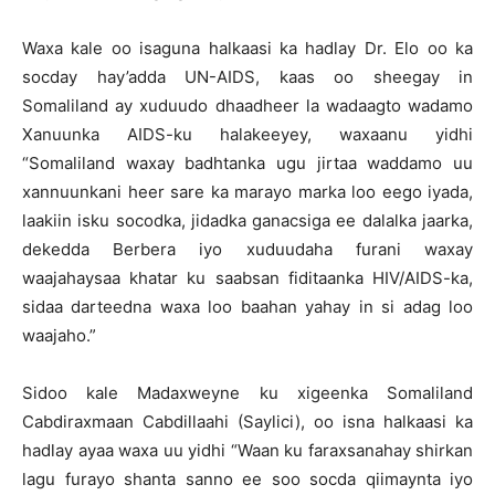
Waxa kale oo isaguna halkaasi ka hadlay Dr. Elo oo ka
socday hay’adda UN-AIDS, kaas oo sheegay in
Somaliland ay xuduudo dhaadheer la wadaagto wadamo
Xanuunka AIDS-ku halakeeyey, waxaanu yidhi
“Somaliland waxay badhtanka ugu jirtaa waddamo uu
xannuunkani heer sare ka marayo marka loo eego iyada,
laakiin isku socodka, jidadka ganacsiga ee dalalka jaarka,
dekedda Berbera iyo xuduudaha furani waxay
waajahaysaa khatar ku saabsan fiditaanka HIV/AIDS-ka,
sidaa darteedna waxa loo baahan yahay in si adag loo
waajaho.”
Sidoo kale Madaxweyne ku xigeenka Somaliland
Cabdiraxmaan Cabdillaahi (Saylici), oo isna halkaasi ka
hadlay ayaa waxa uu yidhi “Waan ku faraxsanahay shirkan
lagu furayo shanta sanno ee soo socda qiimaynta iyo