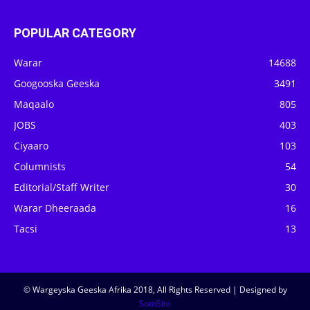
POPULAR CATEGORY
Warar
14688
Googooska Geeska
3491
Maqaalo
805
JOBS
403
Ciyaaro
103
Columnists
54
Editorial/Staff Writer
30
Warar Dheeraada
16
Tacsi
13
© Wargeyska Geeska Afrika 2018, All Rights Reserved | Designed by
SomSite