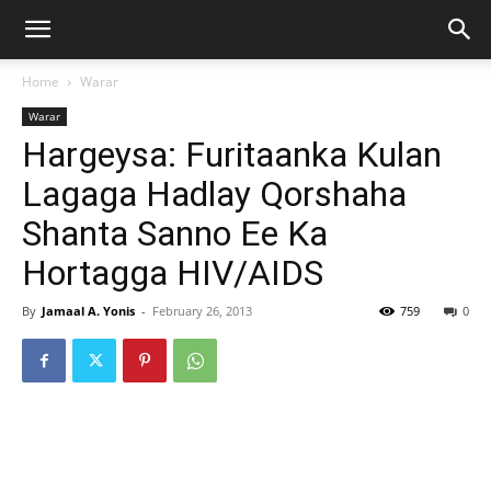
Home
Warar
Warar
Hargeysa: Furitaanka Kulan
Lagaga Hadlay Qorshaha
Shanta Sanno Ee Ka
Hortagga HIV/AIDS
By
Jamaal A. Yonis
-
February 26, 2013
759
0