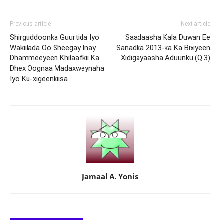
Previous article
Next article
Shirguddoonka Guurtida Iyo
Saadaasha Kala Duwan Ee
Wakiilada Oo Sheegay Inay
Sanadka 2013-ka Ka Bixiyeen
Dhammeeyeen Khilaafkii Ka
Xidigayaasha Aduunku (Q.3)
Dhex Oognaa Madaxweynaha
Iyo Ku-xigeenkiisa
Jamaal A. Yonis