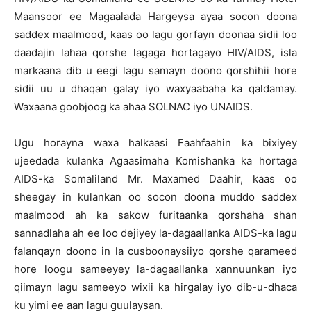
Maansoor ee Magaalada Hargeysa ayaa socon doona
saddex maalmood, kaas oo lagu gorfayn doonaa sidii loo
daadajin lahaa qorshe lagaga hortagayo HIV/AIDS, isla
markaana dib u eegi lagu samayn doono qorshihii hore
sidii uu u dhaqan galay iyo waxyaabaha ka qaldamay.
Waxaana goobjoog ka ahaa SOLNAC iyo UNAIDS.
Ugu horayna waxa halkaasi Faahfaahin ka bixiyey
ujeedada kulanka Agaasimaha Komishanka ka hortaga
AIDS-ka Somaliland Mr. Maxamed Daahir, kaas oo
sheegay in kulankan oo socon doona muddo saddex
maalmood ah ka sakow furitaanka qorshaha shan
sannadlaha ah ee loo dejiyey la-dagaallanka AIDS-ka lagu
falanqayn doono in la cusboonaysiiyo qorshe qarameed
hore loogu sameeyey la-dagaallanka xannuunkan iyo
qiimayn lagu sameeyo wixii ka hirgalay iyo dib-u-dhaca
ku yimi ee aan lagu guulaysan.