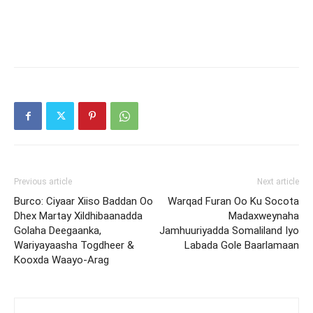
Previous article
Next article
Burco: Ciyaar Xiiso Baddan Oo
Warqad Furan Oo Ku Socota
Dhex Martay Xildhibaanadda
Madaxweynaha
Golaha Deegaanka,
Jamhuuriyadda Somaliland Iyo
Wariyayaasha Togdheer &
Labada Gole Baarlamaan
Kooxda Waayo-Arag