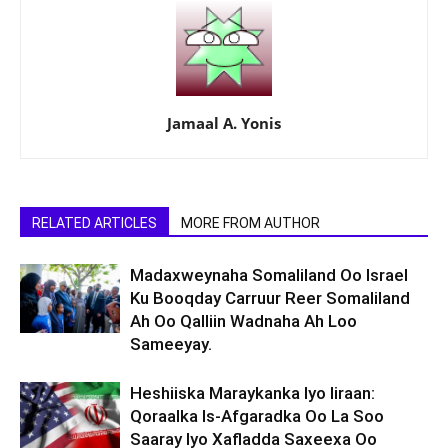
Jamaal A. Yonis
RELATED ARTICLES
MORE FROM AUTHOR
Madaxweynaha Somaliland Oo Israel
Ku Booqday Carruur Reer Somaliland
Ah Oo Qalliin Wadnaha Ah Loo
Sameeyay.
Heshiiska Maraykanka Iyo Iiraan:
Qoraalka Is-Afgaradka Oo La Soo
Saaray Iyo Xafladda Saxeexa Oo