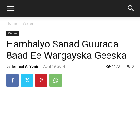
Home
Warar
Warar
Hambalyo Sanad Guurada
8aad Ee Wargayska Geeska
By
Jamaal A. Yonis
-
April 19, 2014
1173
0