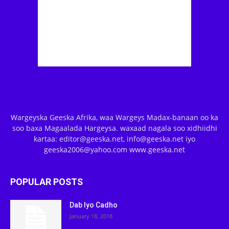
Wargeyska Geeska Afrika, waa Wargeys Madax-banaan oo ka
soo baxa Magaalada Hargeysa. waxaad nagala soo xidhiidhi
kartaa: editor@geeska.net, info@geeska.net iyo
geeska2006@yahoo.com www.geeska.net
POPULAR POSTS
Dab Iyo Cadho
January 18, 2018