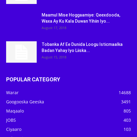
Maamul Mise Hoggaamiye: Qeexdooda,
Waxa Ay Ku Kala Duwan Yihiin Iyo...
August 17, 2018
Tobanka Af Ee Dunida Loogu Isticmaalka
Badan Yahay Iyo Liiska...
August 15, 2018
POPULAR CATEGORY
Warar
14688
Googooska Geeska
3491
Maqaalo
805
JOBS
403
Ciyaaro
103