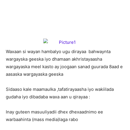
W
axaan si wayan hambalyo ugu dirayaa bahwaynta
wargayska geeska iyo dhamaan akhristayaasha
wargayaska meel kasto ay joogaan sanad guurada 8aad e
aasaska wargayaska geeska
Sidaaso kale maamaulka ,tafatirayaasha iyo wakiilada
gudaha iyo dibadaba waxa aan u qirayaa :
Inay guteen masuuliyadii dhex dhexaadnimo ee
warbaahinta (mass media)laga rabo