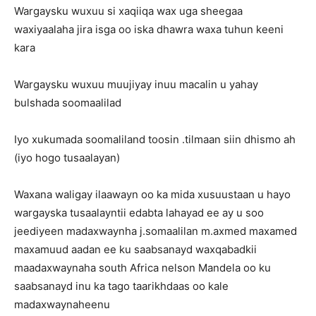
Wargaysku wuxuu si xaqiiqa wax uga sheegaa
waxiyaalaha jira isga oo iska dhawra waxa tuhun keeni
kara
Wargaysku wuxuu muujiyay inuu macalin u yahay
bulshada soomaalilad
Iyo xukumada soomaliland toosin .tilmaan siin dhismo ah
(iyo hogo tusaalayan)
Waxana waligay ilaawayn oo ka mida xusuustaan u hayo
wargayska tusaalayntii edabta lahayad ee ay u soo
jeediyeen madaxwaynha j.somaalilan m.axmed maxamed
maxamuud aadan ee ku saabsanayd waxqabadkii
maadaxwaynaha south Africa nelson Mandela oo ku
saabsanayd inu ka tago taarikhdaas oo kale
madaxwaynaheenu