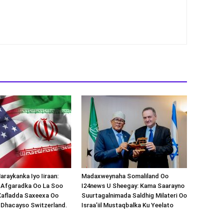
araykanka Iyo Iiraan:
Madaxweynaha Somaliland Oo
s-Afgaradka Oo La Soo
I24news U Sheegay: Kama Saarayno
Xafladda Saxeexa Oo
Suurtagalnimada Saldhig Milateri Oo
 Dhacayso Switzerland.
Israa’iil Mustaqbalka Ku Yeelato