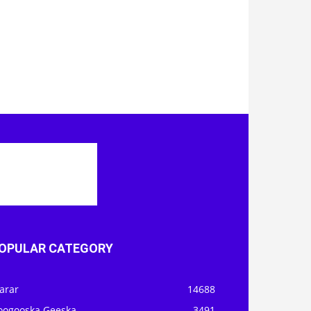
OPULAR CATEGORY
arar
14688
oogooska Geeska
3491