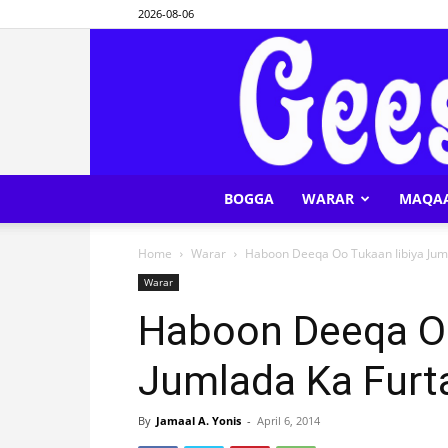
2026-08-06
BOGGA
WARAR
MAQA
Home
Warar
Haboon Deeqa Oo Tukaan Iibiya Jum
Warar
Haboon Deeqa Oo
Jumlada Ka Furt
By
Jamaal A. Yonis
-
April 6, 2014