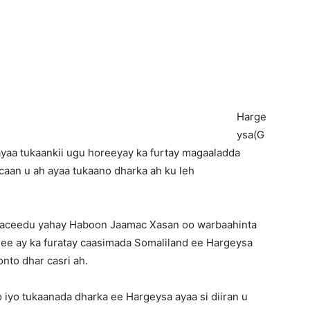
Newspaper
H
arge
ysa(G
aa tukaankii ugu horeeyay ka furtay magaaladda
aan u ah ayaa tukaano dharka ah ku leh
gaceedu yahay Haboon Jaamac Xasan oo warbaahinta
 ee ay ka furatay caasimada Somaliland ee Hargeysa
nto dhar casri ah.
iyo tukaanada dharka ee Hargeysa ayaa si diiran u