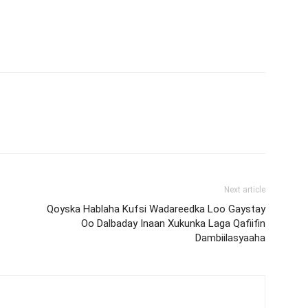
Next article
Qoyska Hablaha Kufsi Wadareedka Loo Gaystay
Oo Dalbaday Inaan Xukunka Laga Qafiifin
Dambiilasyaaha