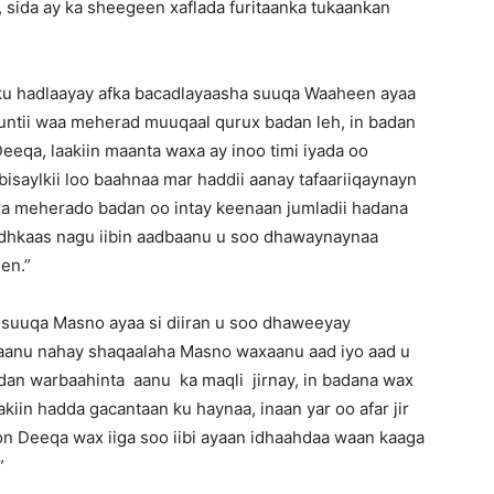
ida ay ka sheegeen xaflada furitaanka tukaankan
ku hadlaayay afka bacadlayaasha suuqa Waaheen ayaa
ntii waa meherad muuqaal qurux badan leh, in badan
eqa, laakiin maanta waxa ay inoo timi iyada oo
saylkii loo baahnaa mar haddii aanay tafaariiqaynayn
jira meherado badan oo intay keenaan jumladii hadana
midhkaas nagu iibin aadbaanu u soo dhawaynaynaa
en.”
 suuqa Masno ayaa si diiran u soo dhaweeyay
aanu nahay shaqaalaha Masno waxaanu aad iyo aad u
n warbaahinta aanu ka maqli jirnay, in badana wax
kiin hadda gacantaan ku haynaa, inaan yar oo afar jir
n Deeqa wax iiga soo iibi ayaan idhaahdaa waan kaaga
”