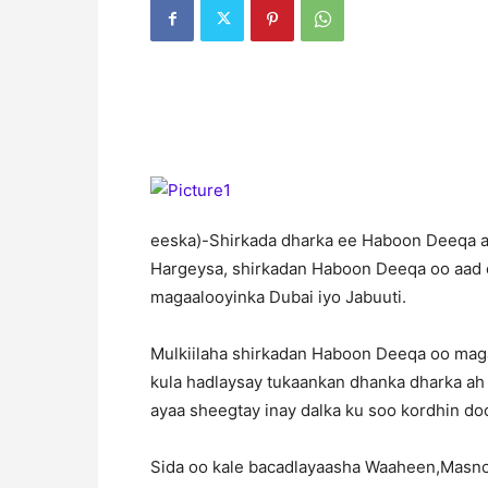
eeska)-Shirkada dharka ee Haboon Deeqa ay
Hargeysa, shirkadan Haboon Deeqa oo aad c
magaalooyinka Dubai iyo Jabuuti.
Mulkiilaha shirkadan Haboon Deeqa oo ma
kula hadlaysay tukaankan dhanka dharka ah
ayaa sheegtay inay dalka ku soo kordhin doo
Sida oo kale bacadlayaasha Waaheen,Masno 