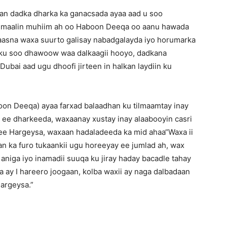
rsan dadka dharka ka ganacsada ayaa aad u soo
maalin muhiim ah oo Haboon Deeqa oo aanu hawada
, taasna waxa suurto galisay nabadgalayda iyo horumarka
a ku soo dhawoow waa dalkaagii hooyo, dadkana
ubai aad ugu dhoofi jirteen in halkan laydiin ku
on Deeqa) ayaa farxad balaadhan ku tilmaamtay inay
y ee dharkeeda, waxaanay xustay inay alaabooyin casri
ee Hargeysa, waxaan hadaladeeda ka mid ahaa“Waxa ii
an ka furo tukaankii ugu horeeyay ee jumlad ah, wax
 aniga iyo inamadii suuqa ku jiray haday bacadle tahay
ba ay I hareero joogaan, kolba waxii ay naga dalbadaan
argeysa.”