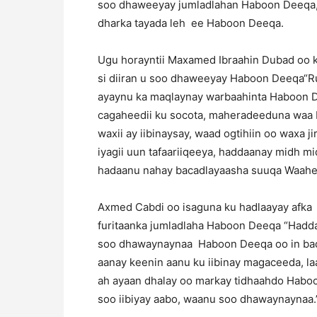
soo dhaweeyay jumladlahan Haboon Deeqa, s
dharka tayada leh ee Haboon Deeqa.
Ugu horayntii Maxamed Ibraahin Dubad oo 
si diiran u soo dhaweeyay Haboon Deeqa“Ru
ayaynu ka maqlaynay warbaahinta Haboon De
cagaheedii ku socota, maheradeeduna waa bi
waxii ay iibinaysay, waad ogtihiin oo waxa 
iyagii uun tafaariiqeeya, haddaanay midh 
hadaanu nahay bacadlayaasha suuqa Waahe
Axmed Cabdi oo isaguna ku hadlaayay afka
furitaanka jumladlaha Haboon Deeqa “Hadd
soo dhawaynaynaa Haboon Deeqa oo in bada
aanay keenin aanu ku iibinay magaceeda, laa
ah ayaan dhalay oo markay tidhaahdo Haboo
soo iibiyay aabo, waanu soo dhawaynaynaa.