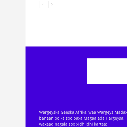
Wargeyska Geeska Afrika, waa Wargeys Madax
banaan oo ka soo baxa Magaalada Hargeysa.
waxaad nagala soo xidhiidhi kartaa: