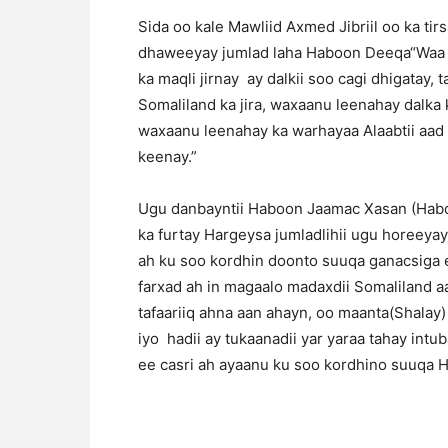
Sida oo kale Mawliid Axmed Jibriil oo ka ti
dhaweeyay jumlad laha Haboon Deeqa“Waa 
ka maqli jirnay ay dalkii soo cagi dhigatay
Somaliland ka jira, waxaanu leenahay dalk
waxaanu leenahay ka warhayaa Alaabtii aad D
keenay.”
Ugu danbayntii Haboon Jaamac Xasan (Habo
ka furtay Hargeysa jumladlihii ugu horeeya
ah ku soo kordhin doonto suuqa ganacsiga 
farxad ah in magaalo madaxdii Somaliland a
tafaariiq ahna aan ahayn, oo maanta(Shalay)
iyo hadii ay tukaanadii yar yaraa tahay intu
ee casri ah ayaanu ku soo kordhino suuqa H