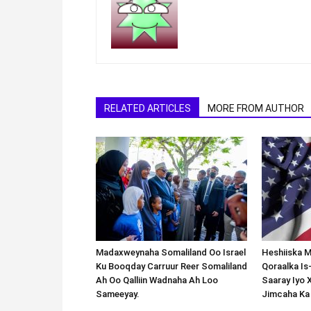
RELATED ARTICLES
MORE FROM AUTHOR
Madaxweynaha Somaliland Oo Israel
Heshiiska M
Ku Booqday Carruur Reer Somaliland
Qoraalka I
Ah Oo Qalliin Wadnaha Ah Loo
Saaray Iyo 
Sameeyay.
Jimcaha Ka