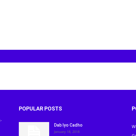
POPULAR POSTS
P
-
Dab Iyo Cadho
W
January 18, 2018
G