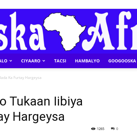
ALO
CIYAARO
TACSI
HAMBALYO
GOOGOOSKA 
Geeska
lada Ka Furtay Hargeysa
 Tukaan Iibiya
ay Hargeysa
Afrika
1265
0