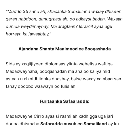
“Muddo 35 sano ah, shacabka Somaliland waxay dhiseen
qaran nabdoon, dimuqraadi ah, oo adkaysi badan. Waxaan
dunida weydiinaynay: Ma aragtaan? Israa’iil ayaa ugu
horrayn ka jawaabtay,”
Ajandaha Shanta Maalmood ee Booqashada
Sida ay xaqiijiyeen diblomaasiyiinta wehelisa waftiga
Madaxweynaha, booqashadan ma aha oo kaliya mid
astaan u ah xidhiidhka dhashay, balse waxay xambaarsan
tahay qodobo waawayn oo fulis ah:
Furitaanka Safaaradda:
Madaxweyne Cirro ayaa si rasmi ah xadhigga uga jari
doona dhismaha
Safaradda cusub ee Somaliland
ay ku