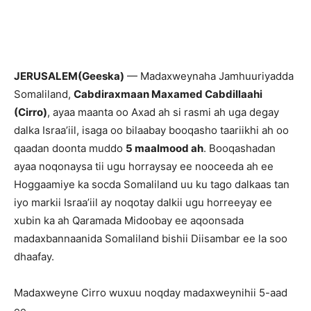
JERUSALEM(Geeska)
— Madaxweynaha Jamhuuriyadda
Somaliland,
Cabdiraxmaan Maxamed Cabdillaahi
(Cirro)
, ayaa maanta oo Axad ah si rasmi ah uga degay
dalka Israa’iil, isaga oo bilaabay booqasho taariikhi ah oo
qaadan doonta muddo
5 maalmood ah
. Booqashadan
ayaa noqonaysa tii ugu horraysay ee nooceeda ah ee
Hoggaamiye ka socda Somaliland uu ku tago dalkaas tan
iyo markii Israa’iil ay noqotay dalkii ugu horreeyay ee
xubin ka ah Qaramada Midoobay ee aqoonsada
madaxbannaanida Somaliland bishii Diisambar ee la soo
dhaafay.
Madaxweyne Cirro wuxuu noqday madaxweynihii 5-aad
ee