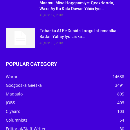
Maamul Mise Hoggaamiye: Qeexdooda,
Waxa Ay Ku Kala Duwan Yihiin Iyo...
August 17, 2018
Tobanka Af Ee Dunida Loogu Isticmaalka
Badan Yahay Iyo Liiska...
August 15, 2018
POPULAR CATEGORY
Warar
14688
Googooska Geeska
3491
Maqaalo
805
JOBS
403
Ciyaaro
103
Columnists
54
Editorial/Staff Writer
30