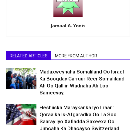
Jamaal A. Yonis
RELATED ARTICLES
MORE FROM AUTHOR
Madaxweynaha Somaliland Oo Israel
Ku Booqday Carruur Reer Somaliland
Ah Oo Qalliin Wadnaha Ah Loo
Sameeyay.
Heshiiska Maraykanka Iyo Iiraan:
Qoraalka Is-Afgaradka Oo La Soo
Saaray Iyo Xafladda Saxeexa Oo
Jimcaha Ka Dhacayso Switzerland.