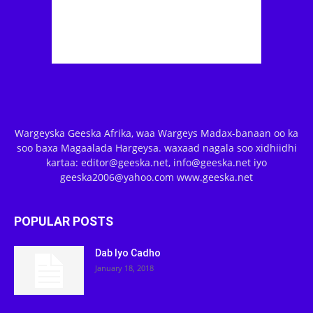
Wargeyska Geeska Afrika, waa Wargeys Madax-banaan oo ka
soo baxa Magaalada Hargeysa. waxaad nagala soo xidhiidhi
kartaa: editor@geeska.net, info@geeska.net iyo
geeska2006@yahoo.com www.geeska.net
POPULAR POSTS
Dab Iyo Cadho
January 18, 2018