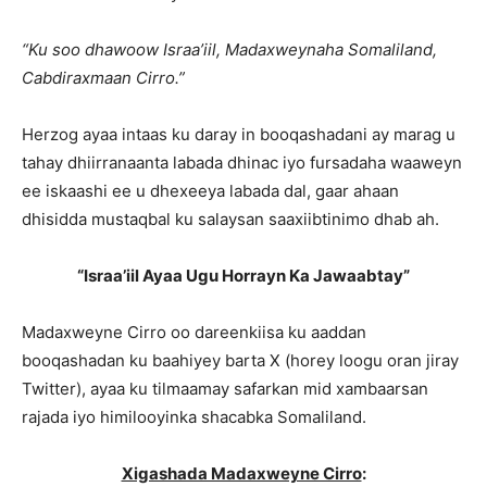
“Ku soo dhawoow Israa’iil, Madaxweynaha Somaliland,
Cabdiraxmaan Cirro.”
Herzog ayaa intaas ku daray in booqashadani ay marag u
tahay dhiirranaanta labada dhinac iyo fursadaha waaweyn
ee iskaashi ee u dhexeeya labada dal, gaar ahaan
dhisidda mustaqbal ku salaysan saaxiibtinimo dhab ah.
“Israa’iil Ayaa Ugu Horrayn Ka Jawaabtay”
Madaxweyne Cirro oo dareenkiisa ku aaddan
booqashadan ku baahiyey barta X (horey loogu oran jiray
Twitter), ayaa ku tilmaamay safarkan mid xambaarsan
rajada iyo himilooyinka shacabka Somaliland.
Xigashada Madaxweyne Cirro
: