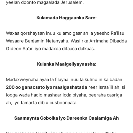
yeelan doonto magaalada Jerusalem.
Kulamada Hoggaanka Sare:
Waxaa qorshaysan inuu kulamo gaar ah la yeesho Ra’iisul
Wasaare Benjamin Netanyahu, Wasiirka Arrimaha Dibadda
Gideon Sa’ar, iyo madaxda difaaca dalkaas.
Kulanka Maalgeliyayaasha:
Madaxweynaha ayaa la filayaa inuu la kulmo in ka badan
200 oo ganacsato iyo maalgashatada
reer Israa’iil ah, si
looga wada hadlo mashaariicda biyaha, beeraha casriga
ah, iyo tamarta dib u cusboonaata.
Saamaynta Gobolka iyo Dareenka Caalamiga Ah