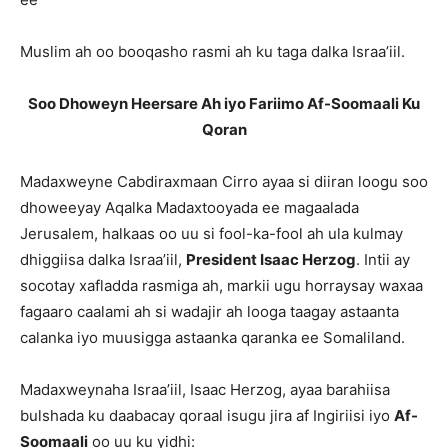
Muslim ah oo booqasho rasmi ah ku taga dalka Israa’iil.
Soo Dhoweyn Heersare Ah iyo Fariimo Af-Soomaali Ku
Qoran
Madaxweyne Cabdiraxmaan Cirro ayaa si diiran loogu soo
dhoweeyay Aqalka Madaxtooyada ee magaalada
Jerusalem, halkaas oo uu si fool-ka-fool ah ula kulmay
dhiggiisa dalka Israa’iil,
President Isaac Herzog
. Intii ay
socotay xafladda rasmiga ah, markii ugu horraysay waxaa
fagaaro caalami ah si wadajir ah looga taagay astaanta
calanka iyo muusigga astaanka qaranka ee Somaliland.
Madaxweynaha Israa’iil, Isaac Herzog, ayaa barahiisa
bulshada ku daabacay qoraal isugu jira af Ingiriisi iyo
Af-
Soomaali
oo uu ku yidhi: