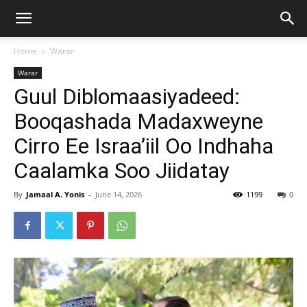
Home
Warar
Warar
Guul Diblomaasiyadeed:
Booqashada Madaxweyne
Cirro Ee Israa’iil Oo Indhaha
Caalamka Soo Jiidatay
By
Jamaal A. Yonis
-
June 14, 2026
1199
0