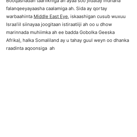
Booqashadan taariikhiga ah ayaa soo jiidatay indhaha
falanqeeyayaasha caalamiga ah. Sida ay qortay
warbaahinta
Middle East Eye
, iskaashigan cusub wuxuu
Israa’iil siinayaa joogitaan istiraatiiji ah oo u dhow
marinnada muhiimka ah ee badda Gobolka Geeska
Afrika), halka Somaliland ay u tahay guul weyn oo dhanka
raadinta aqoonsiga ah