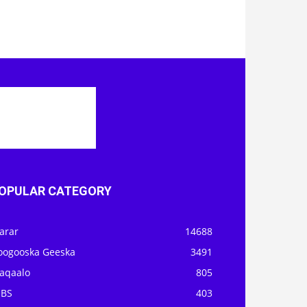
OPULAR CATEGORY
arar
14688
oogooska Geeska
3491
aqaalo
805
OBS
403