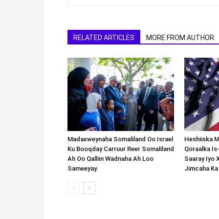
RELATED ARTICLES
MORE FROM AUTHOR
Madaxweynaha Somaliland Oo Israel
Heshiiska M
Ku Booqday Carruur Reer Somaliland
Qoraalka I
Ah Oo Qalliin Wadnaha Ah Loo
Saaray Iyo 
Sameeyay.
Jimcaha Ka