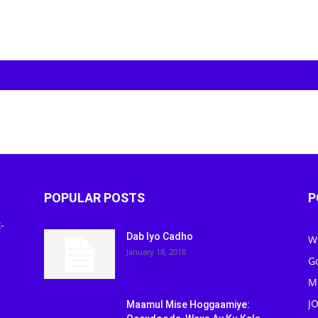
POPULAR POSTS
P
-
Dab Iyo Cadho
W
January 18, 2018
G
M
J
Maamul Mise Hoggaamiye: