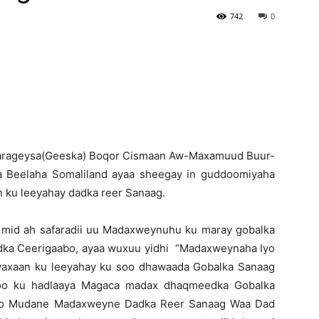
742
0
Newspaper
arageysa(Geeska) Boqor Cismaan Aw-Maxamuud Buur-
Beelaha Somaliland ayaa sheegay in guddoomiyaha
 ku leeyahay dadka reer Sanaag.
mid ah safaradii uu Madaxweynuhu ku maray gobalka
dka Ceerigaabo, ayaa wuxuu yidhi “Madaxweynaha Iyo
waxaan ku leeyahay ku soo dhawaada Gobalka Sanaag
o ku hadlaaya Magaca madax dhaqmeedka Gobalka
oogo Mudane Madaxweyne Dadka Reer Sanaag Waa Dad