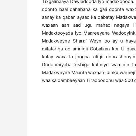
Tixgalinaaya Dawladooda Iyo madaxdooda. 
doonto baal dahabana ka gali doonta wax
aanay ka qaban ayaad ka qabatay Madaxwe
waxaan aan aad ugu mahad naqaya lib
Madaxtooyada iyo Maareeyaha Wadooyink
Madaxweyne Sharaf Weyn oo ay u hayaa
milatariga oo amnigii Gobalkan kor U qaa
kolay waxa la joogaa xiligii doorashooyi
Gudoomiyaha xisbiga kulmiye waa nin ta
Madaxweyne Maanta waxaan idinku wareejin
waa ka dambeeyaan Tiradoodonu waa 500 oo