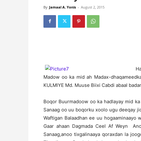
By
Jamaal A. Yonis
-
August 2, 2015
H
Madow oo ka mid ah Madax-dhaqameedka 
KULMIYE Md. Muuse Biixi Cabdi abaal badan
Boqor Buurmadoow oo ka hadlayay mid ka 
Sanaag oo uu boqorku xoolo ugu deeqay ji
Waftigan Balaadhan ee uu hogaaminaayo 
Gaar ahaan Dagmada Ceel Af Weyn Ano
Sanaag,anoo tixgalinaaya qoraxdan la j