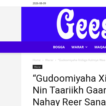
2026-08-09
BOGGA
WARAR
MAQA
Home
Warar
“Gudoomiyaha Xisbiga Kulmiye Waa 
Warar
“Gudoomiyaha Xi
Nin Taariikh Ga
Nahay Reer Sana