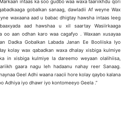
Markaan intaas ka soo gudbo waa waxa taariikhdu qori
qabadkaaga gobalkan sanaag, dawladii Af weyne Wax
yne waxaana aad u babac dhigtay hawsha intaas leeg
aaxyada aad hawshaa u xil saartay Wasiirkaaga
a oo aan odhan karo waa cagafyo . Waxaan xusayaa
n Dadka Gobalkan Labada Janan Ee Booliiska Iyo
day kolay wax qabadkan waxa dhalay xisbiga kulmiye
nka in xisbiga kulmiye la dareemo weyaan olalihiisa,
ariikh gaara nagu leh hadaanu nahay reer Sanaag.
aynaa Geel Adhi waana raacii hore kolay qaybo kalana
 Adhiya iyo dhawr iyo kontomeeyo Geela .”