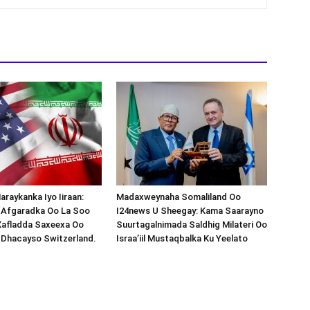
araykanka Iyo Iiraan:
Madaxweynaha Somaliland Oo
s-Afgaradka Oo La Soo
I24news U Sheegay: Kama Saarayno
Xafladda Saxeexa Oo
Suurtagalnimada Saldhig Milateri Oo
 Dhacayso Switzerland.
Israa’iil Mustaqbalka Ku Yeelato