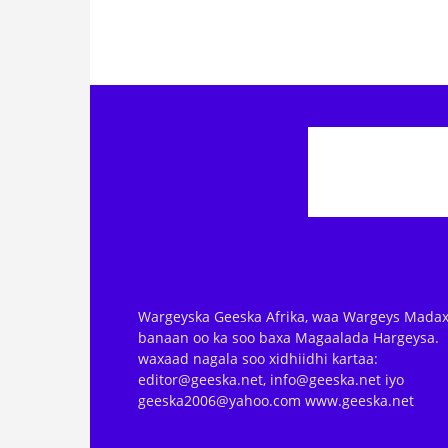
Wargeyska Geeska Afrika, waa Wargeys Madax
banaan oo ka soo baxa Magaalada Hargeysa.
waxaad nagala soo xidhiidhi kartaa:
editor@geeska.net, info@geeska.net iyo
geeska2006@yahoo.com www.geeska.net