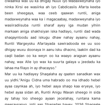
ciwaanka wax uu ka dhigay Nuux iyo Madaxweynaha iyo
ninka Xirsi ee wasiirka ah iyo Cabdicasiis Afarta keeba
been sheegaya, waa ceeb qaawan runtii, aniga
madaxweynaha waa ka i magacaabay, madaxweynaha iyo
wasiiradiisuba runtii sharaf ayey iga mudan yihiin
markaan aniga shakhsiyan iska hadlayo, runtii dad wada
shaqayntoodu aad iskugu dhaw nahay ayaanu nahay,
Runtii Wargeysku Afartayada sawiradooda ee uu soo
dhigay wuxu doonaya in aanu isku dhacno, laakiin dad ka
caqli badan oo ka weyn oo ka waayo aragsan ayaanu
nahay, wax Alle iyo wax ka suurta galaya u jeedadu ka
lahaa ma filayo in ay dhacayso.”
Mar uu ka hadlayey Shaqalaha ay qaaten sanadkan wax
uu yidhi.“Anigu Cidna uma habrado oo ma idhado hebel
ayaa caynkaa ah, iyo hebel aaya shaqo kaa eryeye, iyo
hebel ayaa sidan ah, Runtii Anigu Waxan sheego in sida
ay tahay loo sheego ayaan jecelahay, runtana kama
meeraysanyo, intii aan Shaqadan hayey, 2036 Shaqaale