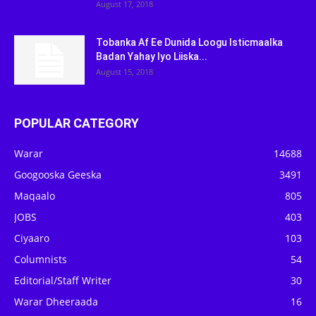
August 17, 2018
Tobanka Af Ee Dunida Loogu Isticmaalka
Badan Yahay Iyo Liiska...
August 15, 2018
POPULAR CATEGORY
Warar
14688
Googooska Geeska
3491
Maqaalo
805
JOBS
403
Ciyaaro
103
Columnists
54
Editorial/Staff Writer
30
Warar Dheeraada
16