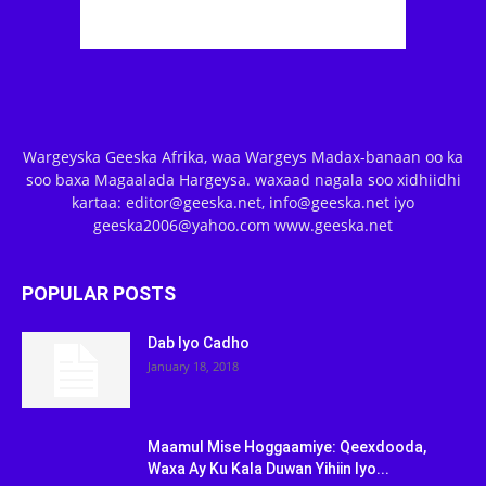
Wargeyska Geeska Afrika, waa Wargeys Madax-banaan oo ka
soo baxa Magaalada Hargeysa. waxaad nagala soo xidhiidhi
kartaa: editor@geeska.net, info@geeska.net iyo
geeska2006@yahoo.com www.geeska.net
POPULAR POSTS
Dab Iyo Cadho
January 18, 2018
Maamul Mise Hoggaamiye: Qeexdooda,
Waxa Ay Ku Kala Duwan Yihiin Iyo...