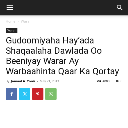
Home
Warar
Warar
Gudoomiyaha Hay’ada
Shaqaalaha Dawlada Oo
Beeniyay Warar Ay
Warbaahinta Qaar Ka Qortay
By
Jamaal A. Yonis
-
May 21, 2013
4088
0