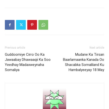
Previous article
Next article
Guddoomiye Cirro Oo Ka
Mudane Ka Tirsan
Jawaabay Dhawaaqii Ka Soo
Baarlamaanka Kanada Oo
Yeedhay Madaxweynaha
Shacabka Somaliland Ku
Somaliya
Hambalyeeyay 18 May