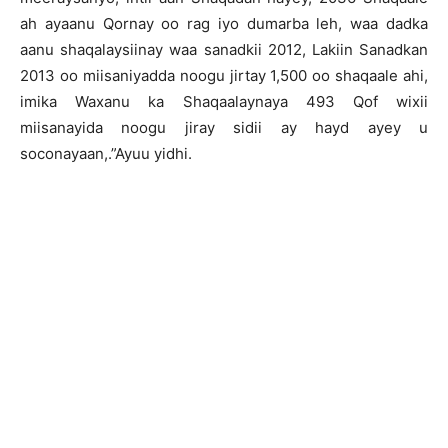
ah ayaanu Qornay oo rag iyo dumarba leh, waa dadka
aanu shaqalaysiinay waa sanadkii 2012, Lakiin Sanadkan
2013 oo miisaniyadda noogu jirtay 1,500 oo shaqaale ahi,
imika Waxanu ka Shaqaalaynaya 493 Qof wixii
miisanayida noogu jiray sidii ay hayd ayey u
soconayaan,.”Ayuu yidhi.