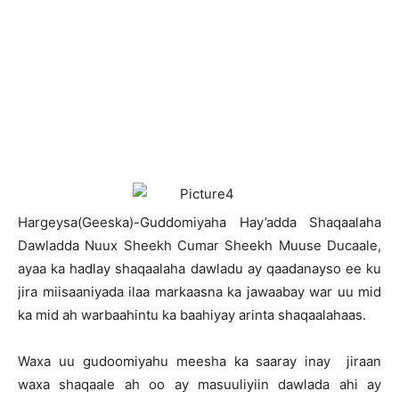
H
argeysa(Geeska)-Guddomiyaha Hay’adda Shaqaalaha
Dawladda Nuux Sheekh Cumar Sheekh Muuse Ducaale,
ayaa ka hadlay shaqaalaha dawladu ay qaadanayso ee ku
jira miisaaniyada ilaa markaasna ka jawaabay war uu mid
ka mid ah warbaahintu ka baahiyay arinta shaqaalahaas.
Waxa uu gudoomiyahu meesha ka saaray inay jiraan
waxa shaqaale ah oo ay masuuliyiin dawlada ahi ay