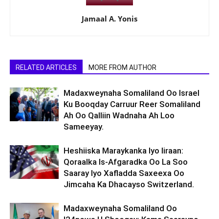
Jamaal A. Yonis
RELATED ARTICLES
MORE FROM AUTHOR
Madaxweynaha Somaliland Oo Israel
Ku Booqday Carruur Reer Somaliland
Ah Oo Qalliin Wadnaha Ah Loo
Sameeyay.
Heshiiska Maraykanka Iyo Iiraan:
Qoraalka Is-Afgaradka Oo La Soo
Saaray Iyo Xafladda Saxeexa Oo
Jimcaha Ka Dhacayso Switzerland.
Madaxweynaha Somaliland Oo