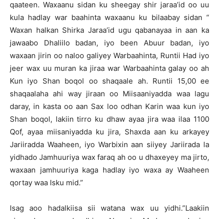
qaateen. Waxaanu sidan ku sheegay shir jaraa’id oo uu
kula hadlay war baahinta waxaanu ku bilaabay sidan “
Waxan halkan Shirka Jaraa’id ugu qabanayaa in aan ka
jawaabo Dhaliilo badan, iyo been Abuur badan, iyo
waxaan jirin oo naloo galiyey Warbaahinta, Runtii Had iyo
jeer wax uu muran ka jiraa war Warbaahinta galay oo ah
Kun iyo Shan boqol oo shaqaale ah. Runtii 15,00 ee
shaqaalaha ahi way jiraan oo Miisaaniyadda waa lagu
daray, in kasta oo aan Sax loo odhan Karin waa kun iyo
Shan boqol, lakiin tirro ku dhaw ayaa jira waa ilaa 1100
Qof, ayaa miisaniyadda ku jira, Shaxda aan ku arkayey
Jariiradda Waaheen, iyo Warbixin aan siiyey Jariirada la
yidhado Jamhuuriya wax faraq ah oo u dhaxeyey ma jirto,
waxaan jamhuuriya kaga hadlay iyo waxa ay Waaheen
qortay waa Isku mid.”
Isag aoo hadalkiisa sii watana wax uu yidhi.”Laakiin