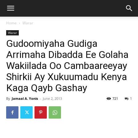
Home
Warar
Warar
Gudoomiyaha Gudiga
Arrimaha Dibadda Ee Golaha
Wakiilada Oo Cambaareeyay
Shirkii Ay Xukuumadu Kenya
Kaga Qayb Gashay
By
Jamaal A. Yonis
-
June 2, 2013
721
1