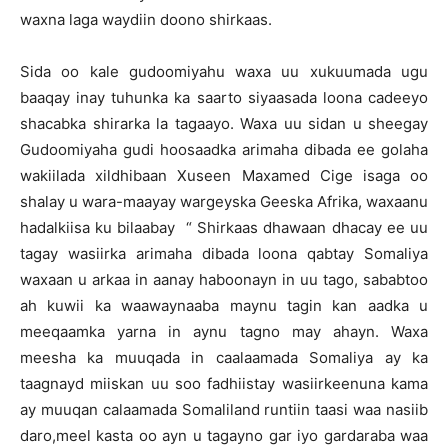
waxna laga waydiin doono shirkaas.
Sida oo kale gudoomiyahu waxa uu xukuumada ugu
baaqay inay tuhunka ka saarto siyaasada loona cadeeyo
shacabka shirarka la tagaayo. Waxa uu sidan u sheegay
Gudoomiyaha gudi hoosaadka arimaha dibada ee golaha
wakiilada xildhibaan Xuseen Maxamed Cige isaga oo
shalay u wara-maayay wargeyska Geeska Afrika, waxaanu
hadalkiisa ku bilaabay “ Shirkaas dhawaan dhacay ee uu
tagay wasiirka arimaha dibada loona qabtay Somaliya
waxaan u arkaa in aanay haboonayn in uu tago, sababtoo
ah kuwii ka waawaynaaba maynu tagin kan aadka u
meeqaamka yarna in aynu tagno may ahayn. Waxa
meesha ka muuqada in caalaamada Somaliya ay ka
taagnayd miiskan uu soo fadhiistay wasiirkeenuna kama
ay muuqan calaamada Somaliland runtiin taasi waa nasiib
daro,meel kasta oo ayn u tagayno gar iyo gardaraba waa