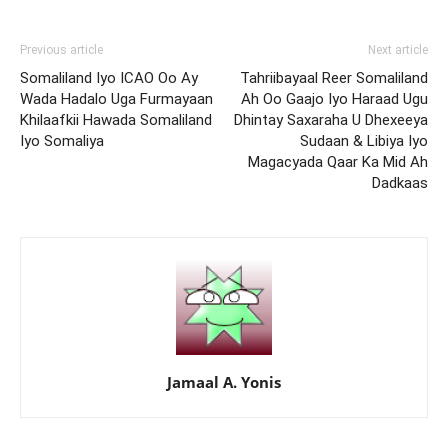
Previous article
Next article
Somaliland Iyo ICAO Oo Ay
Tahriibayaal Reer Somaliland
Wada Hadalo Uga Furmayaan
Ah Oo Gaajo Iyo Haraad Ugu
Khilaafkii Hawada Somaliland
Dhintay Saxaraha U Dhexeeya
Iyo Somaliya
Sudaan & Libiya Iyo
Magacyada Qaar Ka Mid Ah
Dadkaas
Jamaal A. Yonis