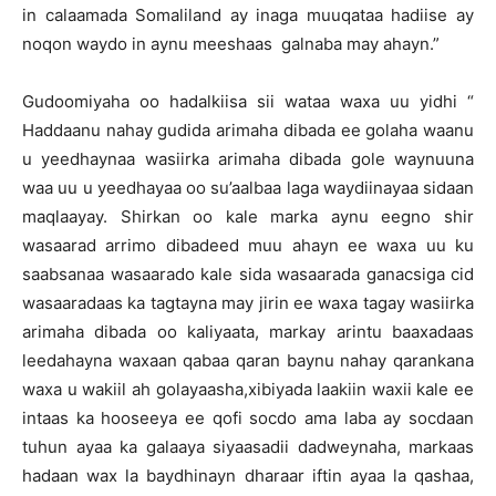
in calaamada Somaliland ay inaga muuqataa hadiise ay
noqon waydo in aynu meeshaas galnaba may ahayn.”
Gudoomiyaha oo hadalkiisa sii wataa waxa uu yidhi “
Haddaanu nahay gudida arimaha dibada ee golaha waanu
u yeedhaynaa wasiirka arimaha dibada gole waynuuna
waa uu u yeedhayaa oo su’aalbaa laga waydiinayaa sidaan
maqlaayay. Shirkan oo kale marka aynu eegno shir
wasaarad arrimo dibadeed muu ahayn ee waxa uu ku
saabsanaa wasaarado kale sida wasaarada ganacsiga cid
wasaaradaas ka tagtayna may jirin ee waxa tagay wasiirka
arimaha dibada oo kaliyaata, markay arintu baaxadaas
leedahayna waxaan qabaa qaran baynu nahay qarankana
waxa u wakiil ah golayaasha,xibiyada laakiin waxii kale ee
intaas ka hooseeya ee qofi socdo ama laba ay socdaan
tuhun ayaa ka galaaya siyaasadii dadweynaha, markaas
hadaan wax la baydhinayn dharaar iftin ayaa la qashaa,