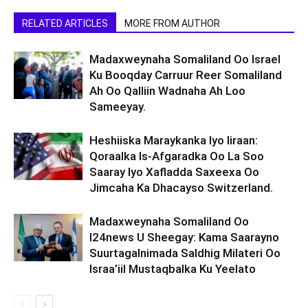
RELATED ARTICLES
MORE FROM AUTHOR
Madaxweynaha Somaliland Oo Israel
Ku Booqday Carruur Reer Somaliland
Ah Oo Qalliin Wadnaha Ah Loo
Sameeyay.
Heshiiska Maraykanka Iyo Iiraan:
Qoraalka Is-Afgaradka Oo La Soo
Saaray Iyo Xafladda Saxeexa Oo
Jimcaha Ka Dhacayso Switzerland.
Madaxweynaha Somaliland Oo
I24news U Sheegay: Kama Saarayno
Suurtagalnimada Saldhig Milateri Oo
Israa’iil Mustaqbalka Ku Yeelato