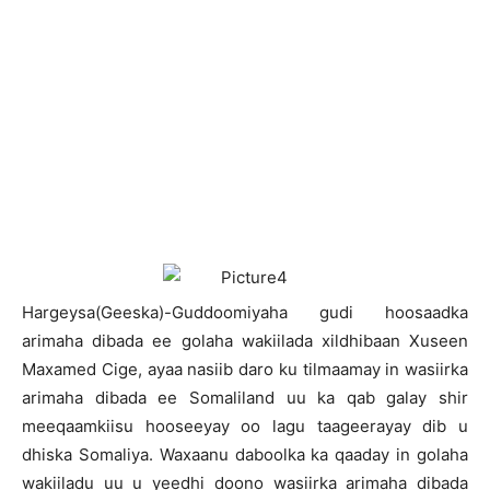
H
argeysa(Geeska)-Guddoomiyaha gudi hoosaadka
arimaha dibada ee golaha wakiilada xildhibaan Xuseen
Maxamed Cige, ayaa nasiib daro ku tilmaamay in wasiirka
arimaha dibada ee Somaliland uu ka qab galay shir
meeqaamkiisu hooseeyay oo lagu taageerayay dib u
dhiska Somaliya. Waxaanu daboolka ka qaaday in golaha
wakiiladu uu u yeedhi doono wasiirka arimaha dibada