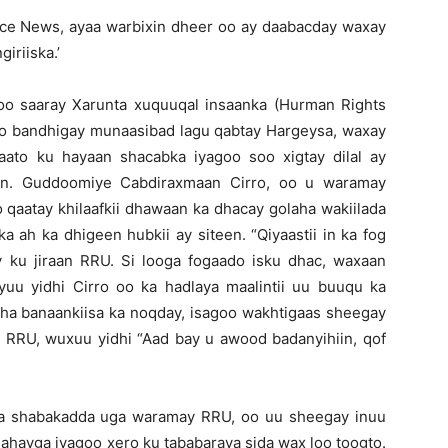
ce News, ayaa warbixin dheer oo ay daabacday waxay
iriiska.’
o saaray Xarunta xuquuqal insaanka (Hurman Rights
o bandhigay munaasibad lagu qabtay Hargeysa, waxay
to ku hayaan shacabka iyagoo soo xigtay dilal ay
en. Guddoomiye Cabdiraxmaan Cirro, oo u waramay
 qaatay khilaafkii dhawaan ka dhacay golaha wakiilada
 ah ka dhigeen hubkii ay siteen. “Qiyaastii in ka fog
ay ku jiraan RRU. Si looga fogaado isku dhac, waxaan
Ayuu yidhi Cirro oo ka hadlaya maalintii uu buuqu ka
aha banaankiisa ka noqday, isagoo wakhtigaas sheegay
aya RRU, wuxuu yidhi “Aad bay u awood badanyihiin, qof
na shabakadda uga waramay RRU, oo uu sheegay inuu
hahayga iyagoo xero ku tababaraya sida wax loo toogto.