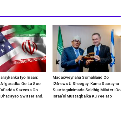
araykanka Iyo Iiraan:
Madaxweynaha Somaliland Oo
s-Afgaradka Oo La Soo
I24news U Sheegay: Kama Saarayno
Xafladda Saxeexa Oo
Suurtagalnimada Saldhig Milateri Oo
 Dhacayso Switzerland.
Israa’iil Mustaqbalka Ku Yeelato