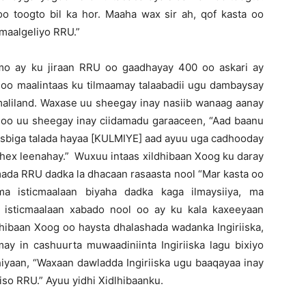
o toogto bil ka hor. Maaha wax sir ah, qof kasta oo
 maalgeliyo RRU.”
o ay ku jiraan RRU oo gaadhayay 400 oo askari ay
goo maalintaas ku tilmaamay talaabadii ugu dambaysay
aliland. Waxase uu sheegay inay nasiib wanaag aanay
oo uu sheegay inay ciidamadu garaaceen, “Aad baanu
isbiga talada hayaa [KULMIYE] aad ayuu uga cadhooday
hex leenahay.” Wuxuu intaas xildhibaan Xoog ku daray
ada RRU dadka la dhacaan rasaasta nool “Mar kasta oo
a isticmaalaan biyaha dadka kaga ilmaysiiya, ma
y isticmaalaan xabado nool oo ay ku kala kaxeeyaan
dhibaan Xoog oo haysta dhalashada wadanka Ingiriiska,
y in cashuurta muwaadiniinta Ingiriiska lagu bixiyo
iyaan, “Waxaan dawladda Ingiriiska ugu baaqayaa inay
iso RRU.” Ayuu yidhi Xidlhibaanku.