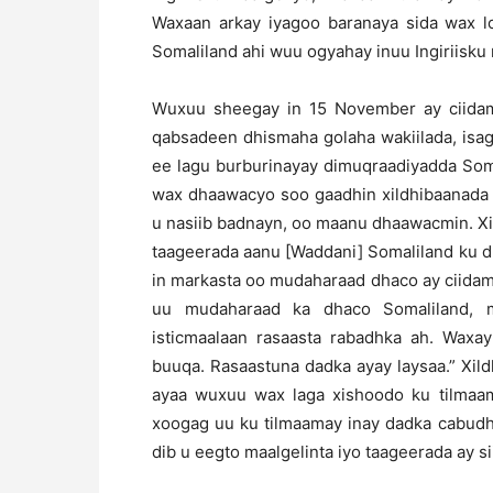
Waxaan arkay iyagoo baranaya sida wax lo
Somaliland ahi wuu ogyahay inuu Ingiriisku
Wuxuu sheegay in 15 November ay ciidam
qabsadeen dhismaha golaha wakiilada, isa
ee lagu burburinayay dimuqraadiyadda Som
wax dhaawacyo soo gaadhin xildhibaanada 
u nasiib badnayn, oo maanu dhaawacmin. X
taageerada aanu [Waddani] Somaliland ku d
in markasta oo mudaharaad dhaco ay ciidam
uu mudaharaad ka dhaco Somaliland, m
isticmaalaan rasaasta rabadhka ah. Waxa
buuqa. Rasaastuna dadka ayay laysaa.” Xil
ayaa wuxuu wax laga xishoodo ku tilmaama
xoogag uu ku tilmaamay inay dadka cabudh
dib u eegto maalgelinta iyo taageerada ay si