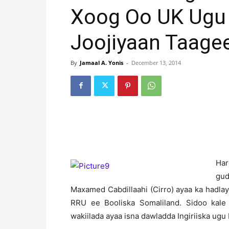
Xoog Oo UK Ugu 
Joojiyaan Taage
By
Jamaal A. Yonis
-
December 13, 2014
H
a
gu
Maxamed Cabdillaahi (Cirro) ayaa ka hadla
RRU ee Booliska Somaliland. Sidoo kale
wakiilada ayaa isna dawladda Ingiriiska ugu