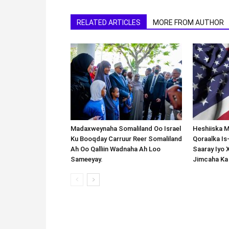
RELATED ARTICLES
MORE FROM AUTHOR
Madaxweynaha Somaliland Oo Israel
Heshiiska M
Ku Booqday Carruur Reer Somaliland
Qoraalka I
Ah Oo Qalliin Wadnaha Ah Loo
Saaray Iyo 
Sameeyay.
Jimcaha Ka