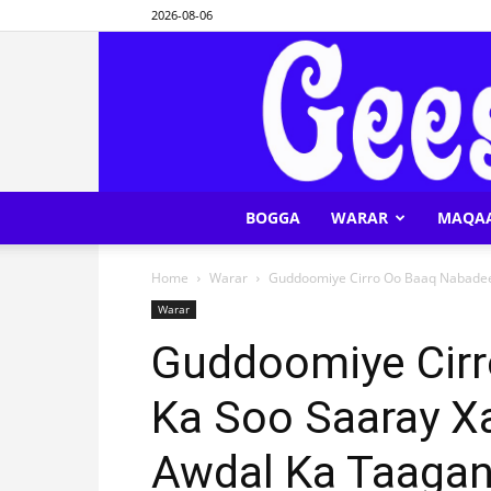
2026-08-06
BOGGA
WARAR
MAQA
Home
Warar
Guddoomiye Cirro Oo Baaq Nabadeed
Warar
Guddoomiye Cir
Ka Soo Saaray X
Awdal Ka Taaga