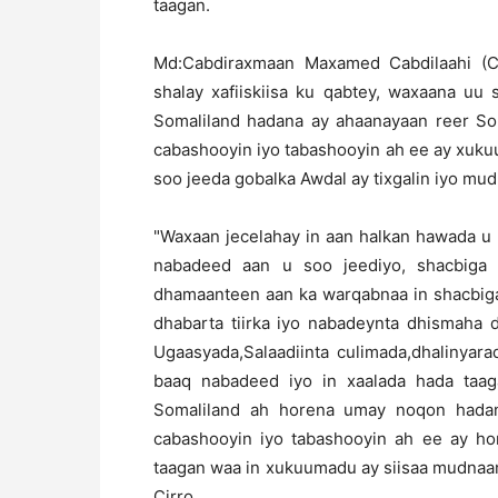
taagan.
Md:Cabdiraxmaan Maxamed Cabdilaahi (Cir
shalay xafiiskiisa ku qabtey, waxaana uu
Somaliland hadana ay ahaanayaan reer So
cabashooyin iyo tabashooyin ah ee ay xu
soo jeeda gobalka Awdal ay tixgalin iyo mu
"Waxaan jecelahay in aan halkan hawada u
nabadeed aan u soo jeediyo, shacbiga
dhamaanteen aan ka warqabnaa in shacbiga
dhabarta tiirka iyo nabadeynta dhismaha
Ugaasyada,Salaadiinta culimada,dhalinyar
baaq nabadeed iyo in xaalada hada taag
Somaliland ah horena umay noqon hada
cabashooyin iyo tabashooyin ah ee ay h
taagan waa in xukuumadu ay siisaa mudnaan
Cirro.