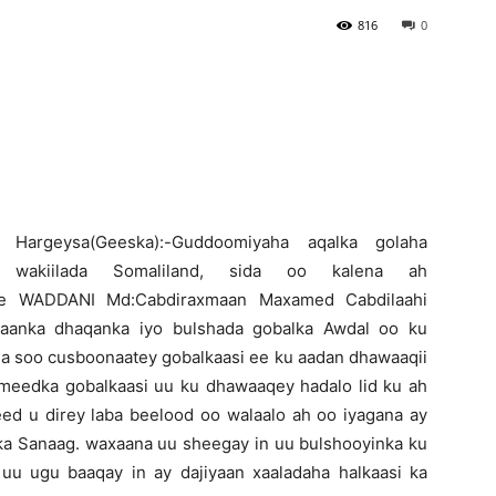
816
0
Newspaper
H
argeysa(Geeska):-Guddoomiyaha aqalka golaha
wakiilada Somaliland, sida oo kalena ah
ee WADDANI Md:Cabdiraxmaan Maxamed Cabdilaahi
gaanka dhaqanka iyo bulshada gobalka Awdal oo ku
ga soo cusboonaatey gobalkaasi ee ku aadan dhawaaqii
eedka gobalkaasi uu ku dhawaaqey hadalo lid ku ah
ed u direy laba beelood oo walaalo ah oo iyagana ay
a Sanaag. waxaana uu sheegay in uu bulshooyinka ku
uu ugu baaqay in ay dajiyaan xaaladaha halkaasi ka