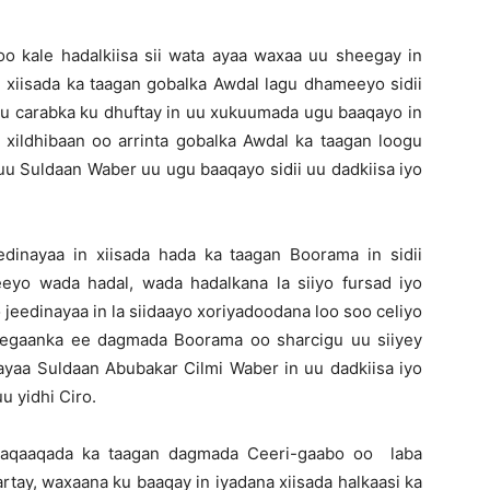
 kale hadalkiisa sii wata ayaa waxaa uu sheegay in
 xiisada ka taagan gobalka Awdal lagu dhameeyo sidii
uu carabka ku dhuftay in uu xukuumada ugu baaqayo in
a xildhibaan oo arrinta gobalka Awdal ka taagan loogu
 uu Suldaan Waber uu ugu baaqayo sidii uu dadkiisa iyo
inayaa in xiisada hada ka taagan Boorama in sidii
yo wada hadal, wada hadalkana la siiyo fursad iyo
jeedinayaa in la siidaayo xoriyadoodana loo soo celiyo
deegaanka ee dagmada Boorama oo sharcigu uu siiyey
ayaa Suldaan Abubakar Cilmi Waber in uu dadkiisa iyo
u yidhi Ciro.
haqaaqada ka taagan dagmada Ceeri-gaabo oo laba
tay, waxaana ku baaqay in iyadana xiisada halkaasi ka