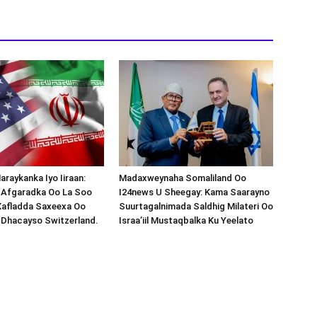
araykanka Iyo Iiraan:
Madaxweynaha Somaliland Oo
s-Afgaradka Oo La Soo
I24news U Sheegay: Kama Saarayno
Xafladda Saxeexa Oo
Suurtagalnimada Saldhig Milateri Oo
 Dhacayso Switzerland.
Israa’iil Mustaqbalka Ku Yeelato