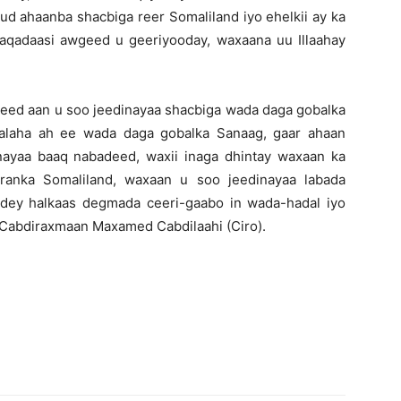
uud ahaanba shacbiga reer Somaliland iyo ehelkii ay ka
qadaasi awgeed u geeriyooday, waxaana uu Illaahay
deed aan u soo jeedinayaa shacbiga wada daga gobalka
aalaha ah ee wada daga gobalka Sanaag, gaar ahaan
ayaa baaq nabadeed, waxii inaga dhintay waxaan ka
qaranka Somaliland, waxaan u soo jeedinayaa labada
cdey halkaas degmada ceeri-gaabo in wada-hadal iyo
:Cabdiraxmaan Maxamed Cabdilaahi (Ciro).