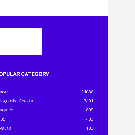
OPULAR CATEGORY
arar
14688
oogooska Geeska
3491
aqaalo
805
OBS
403
iyaaro
103