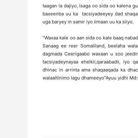
taagan la dajiyo, isaga oo sida oo kalena g
baxeenba uu ka tacsiyadeeyey dad shaqaa
uga baryey in samir iyo iimaan uu ka siiyo.
“Waxaa kale oo aan sida oo kale baaq naba
Sanaag ee reer Somaliland, beelaha wal
dagmada Ceerigaabo waxaan u soo jeedin
tacsiyadeynayaa ehelkii,qaraabadii, iyo 
dhinac in arrinta ama shaqaaqada ka dha
walaaltinimo lagu dhameeyo"Ayuu yidhi Md