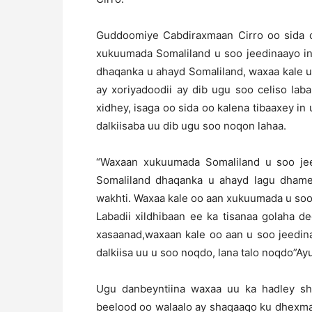
Guddoomiye Cabdiraxmaan Cirro oo sida oo
xukuumada Somaliland u soo jeedinaayo in
dhaqanka u ahayd Somaliland, waxaa kale 
ay xoriyadoodii ay dib ugu soo celiso lab
xidhey, isaga oo sida oo kalena tibaaxey in
dalkiisaba uu dib ugu soo noqon lahaa.
“Waxaan xukuumada Somaliland u soo jeed
Somaliland dhaqanka u ahayd lagu dhamee
wakhti. Waxaa kale oo aan xukuumada u soo 
Labadii xildhibaan ee ka tisanaa golaha 
xasaanad,waxaan kale oo aan u soo jeedin
dalkiisa uu u soo noqdo, lana talo noqdo”Ayu
Ugu danbeyntiina waxaa uu ka hadley s
beelood oo walaalo ay shaqaaqo ku dhexmar