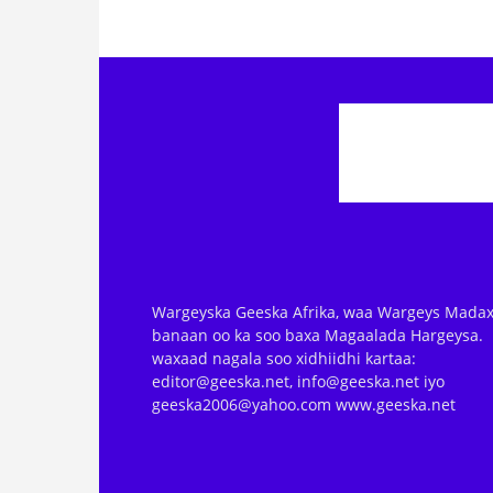
Wargeyska Geeska Afrika, waa Wargeys Madax
banaan oo ka soo baxa Magaalada Hargeysa.
waxaad nagala soo xidhiidhi kartaa:
editor@geeska.net, info@geeska.net iyo
geeska2006@yahoo.com www.geeska.net