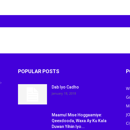
POPULAR POSTS
P
-
Dab Iyo Cadho
W
January 18, 2018
G
M
J
Maamul Mise Hoggaamiye:
Qeexdooda, Waxa Ay Ku Kala
C
Duwan Yihiin Iyo...