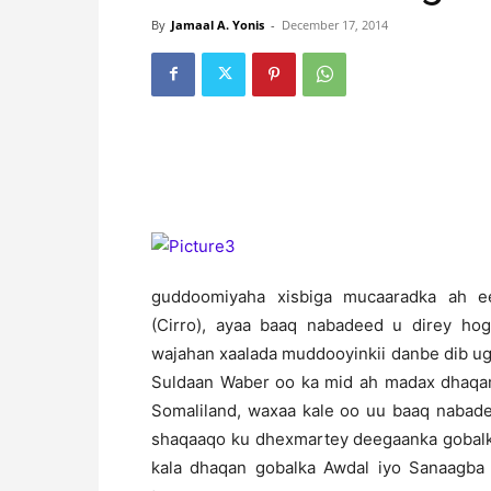
By
Jamaal A. Yonis
-
December 17, 2014
guddoomiyaha xisbiga mucaaradka ah 
(Cirro), ayaa baaq nabadeed u direy ho
wajahan xaalada muddooyinkii danbe dib u
Suldaan Waber oo ka mid ah madax dhaqam
Somaliland, waxaa kale oo uu baaq nabade
shaqaaqo ku dhexmartey deegaanka gobalk
kala dhaqan gobalka Awdal iyo Sanaagba 