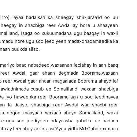
ro), ayaa hadalkan ka sheegay shir-jaraa’id oo uu
 sheegay in shacbiga reer Awdal ay hore u ahaayeen
maliland, Isaga oo xukuumadana ugu baaqay in waxii
kuumadu hore ugu soo jeediyeen madaxdhaqameedka ka
dnaan buuxda siiso.
 mariyo baaq nabadeed,waxaanan jeclahay in aan baaq
 reer Awdal, gaar ahaan degmada Boorama.waxaan
 reer Awdal gaar ahaan magaalada Boorama ahayd laf
 dawladnimada cusub ee Somaliland, waxaan shacbiga
ada iyo haweenka reer Boorama aan u soo jeedinayaa
an la dajiyo, shacbiga reer Awdal waa shacbi reer
na noqon maayaan waxaan ahayn Somaliland, waxii
ore ugu soo jeediyeen odayaasha gobalku ee hadana
ta ay leedahay arrintaasi”Ayuu yidhi Md:Cabdiraxmaan