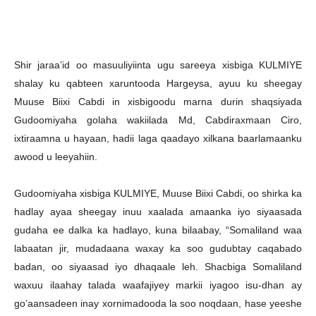
Shir jaraa’id oo masuuliyiinta ugu sareeya xisbiga KULMIYE
shalay ku qabteen xaruntooda Hargeysa, ayuu ku sheegay
Muuse Biixi Cabdi in xisbigoodu marna durin shaqsiyada
Gudoomiyaha golaha wakiilada Md, Cabdiraxmaan Ciro,
ixtiraamna u hayaan, hadii laga qaadayo xilkana baarlamaanku
awood u leeyahiin.
Gudoomiyaha xisbiga KULMIYE, Muuse Biixi Cabdi, oo shirka ka
hadlay ayaa sheegay inuu xaalada amaanka iyo siyaasada
gudaha ee dalka ka hadlayo, kuna bilaabay, “Somaliland waa
labaatan jir, mudadaana waxay ka soo gudubtay caqabado
badan, oo siyaasad iyo dhaqaale leh. Shacbiga Somaliland
waxuu ilaahay talada waafajiyey markii iyagoo isu-dhan ay
go’aansadeen inay xornimadooda la soo noqdaan, hase yeeshe