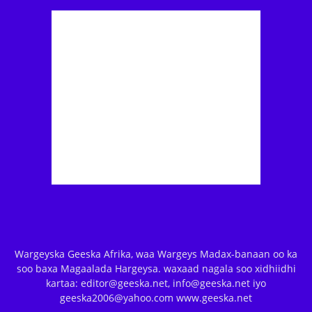
Wargeyska Geeska Afrika, waa Wargeys Madax-banaan oo ka
soo baxa Magaalada Hargeysa. waxaad nagala soo xidhiidhi
kartaa: editor@geeska.net, info@geeska.net iyo
geeska2006@yahoo.com www.geeska.net