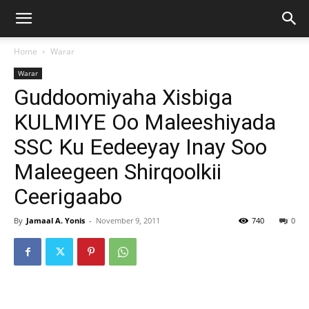
Home
Warar
Warar
Guddoomiyaha Xisbiga
KULMIYE Oo Maleeshiyada
SSC Ku Eedeeyay Inay Soo
Maleegeen Shirqoolkii
Ceerigaabo
By
Jamaal A. Yonis
-
November 9, 2011
740
0