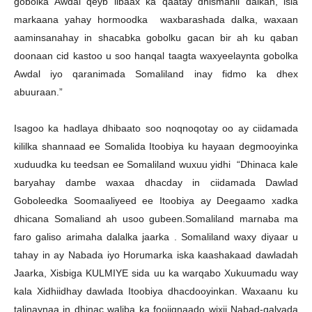
gobolka Awdal qeyb libaax ka qaatay dhismahii dalkan, isla
markaana yahay hormoodka waxbarashada dalka, waxaan
aaminsanahay in shacabka gobolku gacan bir ah ku qaban
doonaan cid kastoo u soo hanqal taagta waxyeelaynta gobolka
Awdal iyo qaranimada Somaliland inay fidmo ka dhex
abuuraan.”
Isagoo ka hadlaya dhibaato soo noqnoqotay oo ay ciidamada
kililka shannaad ee Somalida Itoobiya ku hayaan degmooyinka
xuduudka ku teedsan ee Somaliland wuxuu yidhi “Dhinaca kale
baryahay dambe waxaa dhacday in ciidamada Dawlad
Goboleedka Soomaaliyeed ee Itoobiya ay Deegaamo xadka
dhicana Somaliand ah usoo gubeen.Somaliland marnaba ma
faro galiso arimaha dalalka jaarka . Somaliland waxy diyaar u
tahay in ay Nabada iyo Horumarka iska kaashakaad dawladah
Jaarka, Xisbiga KULMIYE sida uu ka warqabo Xukuumadu way
kala Xidhiidhay dawlada Itoobiya dhacdooyinkan. Waxaanu ku
talinaynaa in dhinac waliba ka foojignaado wixii Nabad-galyada