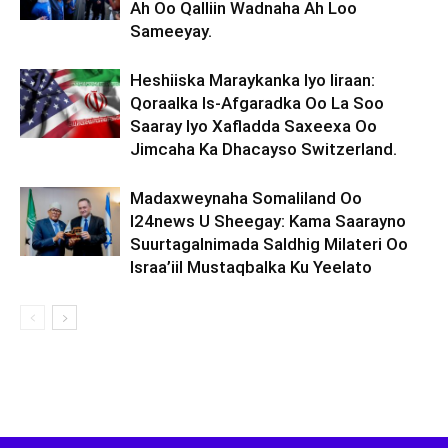
Ah Oo Qalliin Wadnaha Ah Loo
Sameeyay.
Heshiiska Maraykanka Iyo Iiraan:
Qoraalka Is-Afgaradka Oo La Soo
Saaray Iyo Xafladda Saxeexa Oo
Jimcaha Ka Dhacayso Switzerland.
Madaxweynaha Somaliland Oo
I24news U Sheegay: Kama Saarayno
Suurtagalnimada Saldhig Milateri Oo
Israa’iil Mustaqbalka Ku Yeelato