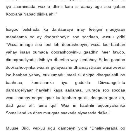
iyo Jaarnimada wax u dhimi kara si aanay ugu soo gaban
Kooxaha Nabad diidka ahi.”
Isagoo bulshada ku dardaaraya inay feejigni muujiyaan
maadaama oo ay doorashooyin soo socdaan, wuxuu yidhi
“Waxa innagu soo fool leh doorashooyin, waxa loo baahan
yahay inaan xumada doorashooyinku gaadhin heer fawdo,
dimoqraadiyadu dhib iyo dheefba way leedahay. Si loo gaadho
doorashooyinka waa in golayaashu dhamaystiraan waxii xeerar
loo baahan yahay, xukuumadu meel sii dhigto dhaqaalahii loo
baahnaa, komishanka iyo guddida Diiwaangelintu
dardargeliyaan hawlahii kaga aadanaa, ururada soo socdaa
waa inaanay noqon qaar ku kooban qabiil, deegaan gaar ah,
dad gaar ah, ama qof. Waa in kaalintii aqoonyahanka
Somaliland ka dhex muuqata saaxada siyaasada dalka.”
Muuse Biixi, wuxuu ugu dambayn yidhi “Dhalin-yarada oo