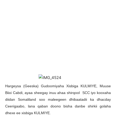
H
argeysa (Geeska) Gudoomiyaha Xisbiga KULMIYE, Muuse
Biixi Cabdi, ayaa sheegay inuu ahaa shirqool SCC iyo kooxaha
diidan Somaliland soo maleegeen dhibaatadii ka dhacday
Ceerigaabo, lana qaban doono bisha danbe shirkii golaha
dhexe ee xisbiga KULMIYE.