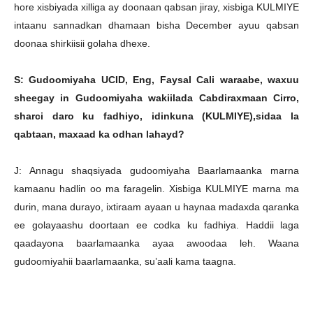
hore xisbiyada xilliga ay doonaan qabsan jiray, xisbiga KULMIYE
intaanu sannadkan dhamaan bisha December ayuu qabsan
doonaa shirkiisii golaha dhexe.
S: Gudoomiyaha UCID, Eng, Faysal Cali waraabe, waxuu
sheegay in Gudoomiyaha wakiilada Cabdiraxmaan Cirro,
sharci daro ku fadhiyo, idinkuna (KULMIYE),sidaa la
qabtaan, maxaad ka odhan lahayd?
J: Annagu shaqsiyada gudoomiyaha Baarlamaanka marna
kamaanu hadlin oo ma faragelin. Xisbiga KULMIYE marna ma
durin, mana durayo, ixtiraam ayaan u haynaa madaxda qaranka
ee golayaashu doortaan ee codka ku fadhiya. Haddii laga
qaadayona baarlamaanka ayaa awoodaa leh. Waana
gudoomiyahii baarlamaanka, su’aali kama taagna.