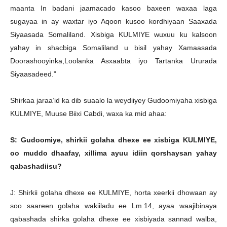
maanta In badani jaamacado kasoo baxeen waxaa laga
sugayaa in ay waxtar iyo Aqoon kusoo kordhiyaan Saaxada
Siyaasada Somaliland. Xisbiga KULMIYE wuxuu ku kalsoon
yahay in shacbiga Somaliland u bisil yahay Xamaasada
Doorashooyinka,Loolanka Asxaabta iyo Tartanka Ururada
Siyaasadeed.”
Shirkaa jaraa’id ka dib suaalo la weydiiyey Gudoomiyaha xisbiga
KULMIYE, Muuse Biixi Cabdi, waxa ka mid ahaa:
S: Gudoomiye, shirkii golaha dhexe ee xisbiga KULMIYE,
oo muddo dhaafay, xillima ayuu idiin qorshaysan yahay
qabashadiisu?
J: Shirkii golaha dhexe ee KULMIYE, horta xeerkii dhowaan ay
soo saareen golaha wakiiladu ee Lm.14, ayaa waajibinaya
qabashada shirka golaha dhexe ee xisbiyada sannad walba,