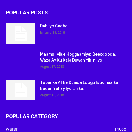
POPULAR POSTS
Dab Iyo Cadho
January 18, 2018
Maamul Mise Hoggaamiye: Qeexdooda,
Waxa Ay Ku Kala Duwan Yihiin Iyo...
August 17, 2018
Tobanka Af Ee Dunida Loogu Isticmaalka
Badan Yahay Iyo Liiska...
August 15, 2018
POPULAR CATEGORY
Warar
14688