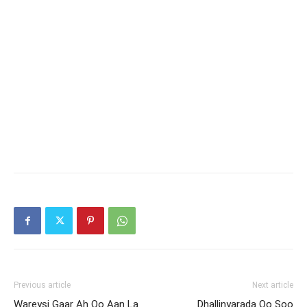
Previous article
Next article
Wareysi Gaar Ah Oo Aan La
Dhallinyarada Oo Soo