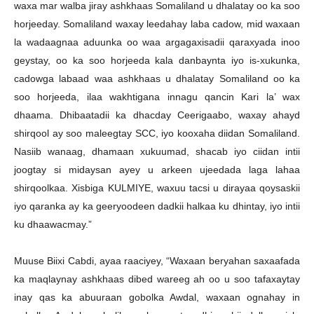
waxa mar walba jiray ashkhaas Somaliland u dhalatay oo ka soo
horjeeday. Somaliland waxay leedahay laba cadow, mid waxaan
la wadaagnaa aduunka oo waa argagaxisadii qaraxyada inoo
geystay, oo ka soo horjeeda kala danbaynta iyo is-xukunka,
cadowga labaad waa ashkhaas u dhalatay Somaliland oo ka
soo horjeeda, ilaa wakhtigana innagu qancin Kari la’ wax
dhaama. Dhibaatadii ka dhacday Ceerigaabo, waxay ahayd
shirqool ay soo maleegtay SCC, iyo kooxaha diidan Somaliland.
Nasiib wanaag, dhamaan xukuumad, shacab iyo ciidan intii
joogtay si midaysan ayey u arkeen ujeedada laga lahaa
shirqoolkaa. Xisbiga KULMIYE, waxuu tacsi u dirayaa qoysaskii
iyo qaranka ay ka geeryoodeen dadkii halkaa ku dhintay, iyo intii
ku dhaawacmay.”
Muuse Biixi Cabdi, ayaa raaciyey, “Waxaan beryahan saxaafada
ka maqlaynay ashkhaas dibed wareeg ah oo u soo tafaxaytay
inay qas ka abuuraan gobolka Awdal, waxaan ognahay in