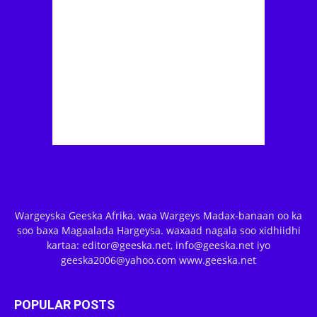
Wargeyska Geeska Afrika, waa Wargeys Madax-banaan oo ka
soo baxa Magaalada Hargeysa. waxaad nagala soo xidhiidhi
kartaa: editor@geeska.net, info@geeska.net iyo
geeska2006@yahoo.com www.geeska.net
POPULAR POSTS