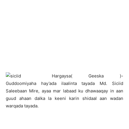
H
argaysa( Geeska )-
Guddoomiyaha hay’ada ilaalinta tayada Md. Siciid
Saleebaan Mire, ayaa mar labaad ku dhawaaqay in aan
guud ahaan dalka la keeni karin shidaal aan wadan
warqada tayada.