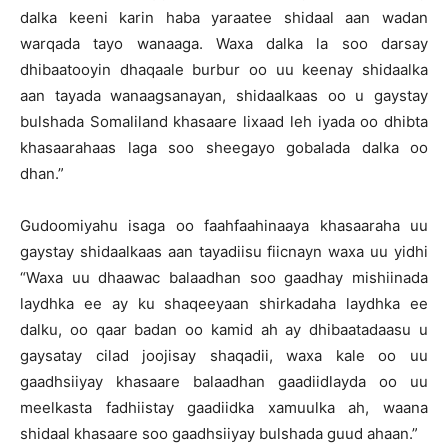
dalka keeni karin haba yaraatee shidaal aan wadan
warqada tayo wanaaga. Waxa dalka la soo darsay
dhibaatooyin dhaqaale burbur oo uu keenay shidaalka
aan tayada wanaagsanayan, shidaalkaas oo u gaystay
bulshada Somaliland khasaare lixaad leh iyada oo dhibta
khasaarahaas laga soo sheegayo gobalada dalka oo
dhan.”
Gudoomiyahu isaga oo faahfaahinaaya khasaaraha uu
gaystay shidaalkaas aan tayadiisu fiicnayn waxa uu yidhi
“Waxa uu dhaawac balaadhan soo gaadhay mishiinada
laydhka ee ay ku shaqeeyaan shirkadaha laydhka ee
dalku, oo qaar badan oo kamid ah ay dhibaatadaasu u
gaysatay cilad joojisay shaqadii, waxa kale oo uu
gaadhsiiyay khasaare balaadhan gaadiidlayda oo uu
meelkasta fadhiistay gaadiidka xamuulka ah, waana
shidaal khasaare soo gaadhsiiyay bulshada guud ahaan.”