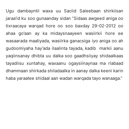
Ugu dambayntii waxa uu Saciid Saleebaan shirkiisan
jaraa’id ku soo gunaanday sidan “Sidaas awgeed aniga oo
tixraacaya warqad hore oo soo baxday 29-02-2012 oo
ahaa go’aan ay ka midaysnaayeen wasiirkii hore ee
wasaarada maaliyada, wasiirka ganacsiga iyo aniga oo ah
gudoomiyaha hay’ada ilaalinta tayada, kadib markii aanu
yaqiinsanay dhibta uu dalka soo gaadhsiiyay shidaalkaas
tayadiisu xuntahay, waxaanu ogaysiinaynaa ma rlabaad
dhammaan shirkada shiladaalka in aanay dalka keeni karin
haba yaraatee shidaal aan wadan warqada tayo wanaaga.”