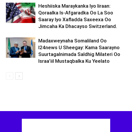
Heshiiska Maraykanka Iyo Iiraan:
Qoraalka Is-Afgaradka Oo La Soo
Saaray Iyo Xafladda Saxeexa Oo
Jimcaha Ka Dhacayso Switzerland.
Madaxweynaha Somaliland Oo
I24news U Sheegay: Kama Saarayno
Suurtagalnimada Saldhig Milateri Oo
Israa’iil Mustaqbalka Ku Yeelato