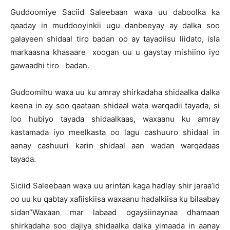
Guddoomiye Saciid Saleebaan waxa uu daboolka ka
qaaday in muddooyinkii ugu danbeeyay ay dalka soo
galayeen shidaal tiro badan oo ay tayadiisu liidato, isla
markaasna khasaare xoogan uu u gaystay mishiino iyo
gawaadhi tiro badan.
Gudoomihu waxa uu ku amray shirkadaha shidaalka dalka
keena in ay soo qaataan shidaal wata warqadii tayada, si
loo hubiyo tayada shidaalkaas, waxaanu ku amray
kastamada iyo meelkasta oo lagu cashuuro shidaal in
aanay cashuuri karin shidaal aan wadan warqadaas
tayada.
Siciid Saleebaan waxa uu arintan kaga hadlay shir jaraa’id
oo uu ku qabtay xafiiskiisa waxaanu hadalkiisa ku bilaabay
sidan“Waxaan mar labaad ogaysiinaynaa dhamaan
shirkadaha soo dajiya shidaalka dalka yimaada in aanay