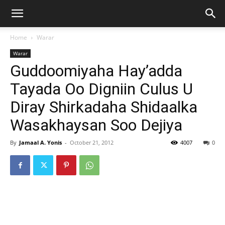
Home
Warar
Warar
Guddoomiyaha Hay’adda
Tayada Oo Digniin Culus U
Diray Shirkadaha Shidaalka
Wasakhaysan Soo Dejiya
By
Jamaal A. Yonis
-
October 21, 2012
4007
0