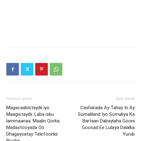
Previous article
Next article
Magacaabistaydii iyo
Casharada Ay Tahay In Ay
Maagistaydii: Laba isku
Somaliland Iyo Somaliya Ka
lammaanaa: Maalin Qorka:
Bartaan Dabaylaha Gooni
Madaxtooyada Oo
Goosad Ee Lulaya Dalalka
Dhagaysatay Telefoonkii
Yurub
Boobe