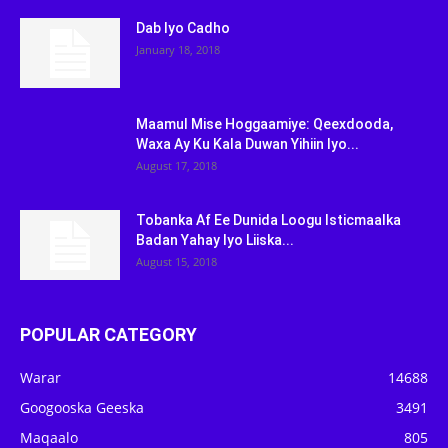
Dab Iyo Cadho
January 18, 2018
Maamul Mise Hoggaamiye: Qeexdooda,
Waxa Ay Ku Kala Duwan Yihiin Iyo...
August 17, 2018
Tobanka Af Ee Dunida Loogu Isticmaalka
Badan Yahay Iyo Liiska...
August 15, 2018
POPULAR CATEGORY
Warar
14688
Googooska Geeska
3491
Maqaalo
805