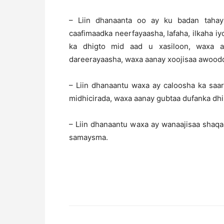
– Liin dhanaanta oo ay ku badan taha
caafimaadka neerfayaasha, lafaha, ilkaha i
ka dhigto mid aad u xasiloon, waxa ay
dareerayaasha, waxa aanay xoojisaa awoodd
– Liin dhanaantu waxa ay caloosha ka saar
midhicirada, waxa aanay gubtaa dufanka dhi
– Liin dhanaantu waxa ay wanaajisaa shaq
samaysma.