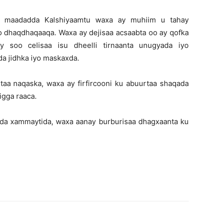
y maadadda Kalshiyaamtu waxa ay muhiim u tahay
yo dhaqdhaqaaqa. Waxa ay dejisaa acsaabta oo ay qofka
 soo celisaa isu dheelli tirnaanta unugyada iyo
a jidhka iyo maskaxda.
taa naqaska, waxa ay firfircooni ku abuurtaa shaqada
igga raaca.
ada xammaytida, waxa aanay burburisaa dhagxaanta ku