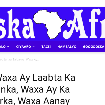
ALO
CIYAARO
TACSI
HAMBALYO
GOOGOOSKA 
Geeska
o Jartaa Balqanka, Waxa Ay...
Waxa Ay Laabta Ka
anka, Waxa Ay Ka
Afrika
rka, Waxa Aanay