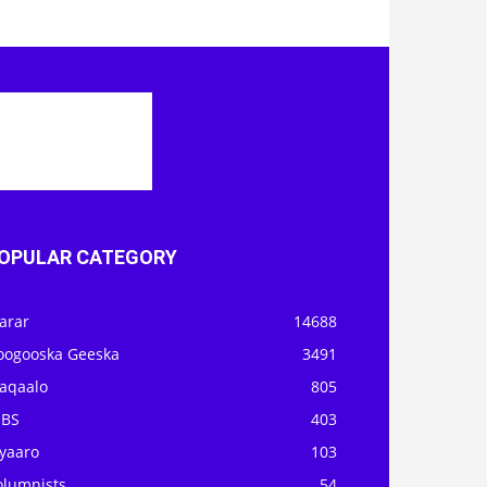
OPULAR CATEGORY
arar
14688
oogooska Geeska
3491
aqaalo
805
OBS
403
iyaaro
103
olumnists
54