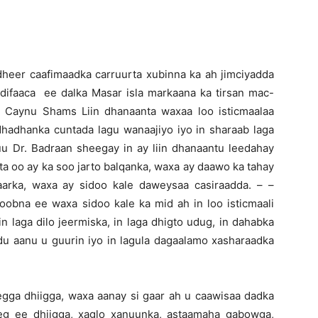
dheer caafimaadka carruurta xubinna ka ah jimciyadda
 difaaca ee dalka Masar isla markaana ka tirsan mac-
 Caynu Shams Liin dhanaanta waxaa loo isticmaalaa
hadhanka cuntada lagu wanaajiyo iyo in sharaab laga
 uu Dr. Badraan sheegay in ay liin dhanaantu leedahay
bta oo ay ka soo jarto balqanka, waxa ay daawo ka tahay
arka, waxa ay sidoo kale daweysaa casiraadda. – –
koobna ee waxa sidoo kale ka mid ah in loo isticmaali
in laga dilo jeermiska, in laga dhigto udug, in dahabka
odu aanu u guurin iyo in lagula dagaalamo xasharaadka
egga dhiigga, waxa aanay si gaar ah u caawisaa dadka
g ee dhiigga, xaglo xanuunka, astaamaha gabowga,