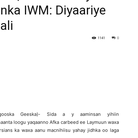
ka IWM: Diyaariye
Newspaper
ali
1141
0
ogooska Geeska)- Sida a y aaminsan yihiin
anaanta loogu yaqaanno Afka carbeed ee Laymuun waxa
sians ka waxa aanu macnihiisu yahay jidhka oo laga