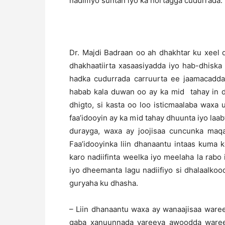
nadiifiyo suntan iyo ka hortagga cudurrada.
Dr. Majdi Badraan oo ah dhakhtar ku xeel 
dhakhaatiirta xasaasiyadda iyo hab-dhiska
hadka cudurrada carruurta ee jaamacadda
habab kala duwan oo ay ka mid tahay in d
dhigto, si kasta oo loo isticmaalaba waxa
faa’idooyin ay ka mid tahay dhuunta iyo laa
durayga, waxa ay joojisaa cuncunka maqa
Faa’idooyinka liin dhanaantu intaas kuma 
karo nadiifinta weelka iyo meelaha la rabo 
iyo dheemanta lagu nadiifiyo si dhalaalko
guryaha ku dhasha.
– Liin dhanaantu waxa ay wanaajisaa ware
qaba xanuunnada yareeya awoodda waree