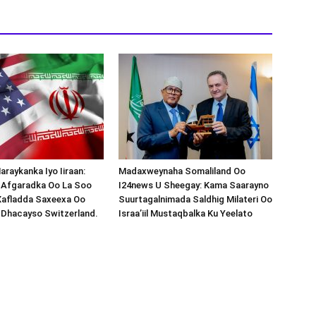
araykanka Iyo Iiraan:
Madaxweynaha Somaliland Oo
s-Afgaradka Oo La Soo
I24news U Sheegay: Kama Saarayno
Xafladda Saxeexa Oo
Suurtagalnimada Saldhig Milateri Oo
 Dhacayso Switzerland.
Israa’iil Mustaqbalka Ku Yeelato