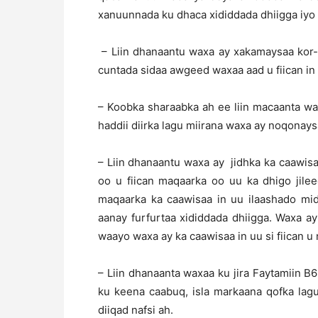
xanuunnada ku dhaca xididdada dhiigga iyo 
– Liin dhanaantu waxa ay xakamaysaa kor-
cuntada sidaa awgeed waxaa aad u fiican in
– Koobka sharaabka ah ee liin macaanta wax
haddii diirka lagu miirana waxa ay noqonays
– Liin dhanaantu waxa ay jidhka ka caawis
oo u fiican maqaarka oo uu ka dhigo jile
maqaarka ka caawisaa in uu ilaashado mid
aanay furfurtaa xididdada dhiigga. Waxa ay 
waayo waxa ay ka caawisaa in uu si fiican u 
– Liin dhanaanta waxaa ku jira Faytamiin B
ku keena caabuq, isla markaana qofka lag
diiqad nafsi ah.