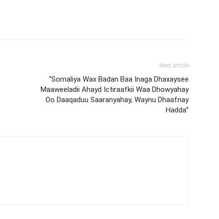
Next article
“Somaliya Wax Badan Baa Inaga Dhaxaysee
Maaweeladii Ahayd Ictiraafkii Waa Dhowyahay
Oo Daaqaduu Saaranyahay, Waynu Dhaafnay
Hadda”