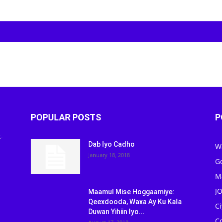
POPULAR POSTS
P
-
Dab Iyo Cadho
W
January 18, 2018
G
M
J
Maamul Mise Hoggaamiye:
Qeexdooda, Waxa Ay Ku Kala
C
Duwan Yihiin Iyo...
C