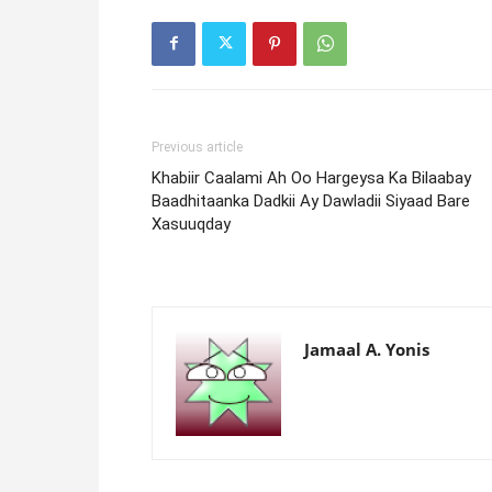
Previous article
Khabiir Caalami Ah Oo Hargeysa Ka Bilaabay
Baadhitaanka Dadkii Ay Dawladii Siyaad Bare
Xasuuqday
Jamaal A. Yonis