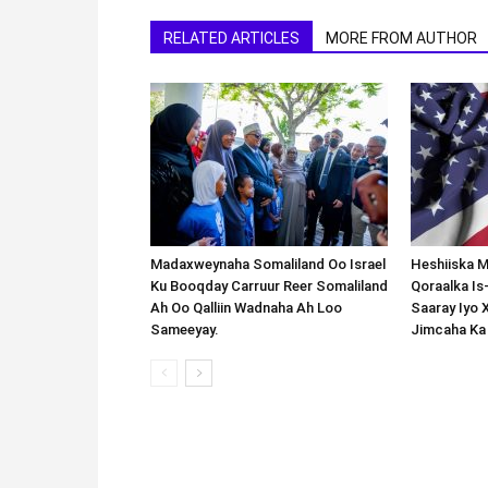
RELATED ARTICLES
MORE FROM AUTHOR
Madaxweynaha Somaliland Oo Israel
Heshiiska M
Ku Booqday Carruur Reer Somaliland
Qoraalka I
Ah Oo Qalliin Wadnaha Ah Loo
Saaray Iyo 
Sameeyay.
Jimcaha Ka