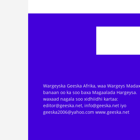
Wargeyska Geeska Afrika, waa Wargeys Madax
banaan oo ka soo baxa Magaalada Hargeysa.
waxaad nagala soo xidhiidhi kartaa:
editor@geeska.net, info@geeska.net iyo
geeska2006@yahoo.com www.geeska.net