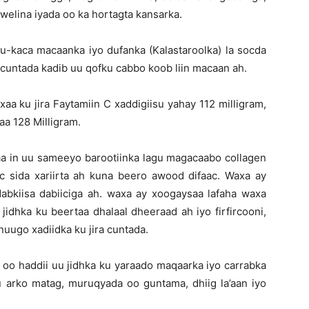
welina iyada oo ka hortagta kansarka.
u-kaca macaanka iyo dufanka (Kalastaroolka) la socda
 cuntada kadib uu qofku cabbo koob liin macaan ah.
aa ku jira Faytamiin C xaddigiisu yahay 112 milligram,
aa 128 Milligram.
aa in uu sameeyo barootiinka lagu magacaabo collagen
ec sida xariirta ah kuna beero awood difaac. Waxa ay
abkiisa dabiiciga ah. waxa ay xoogaysaa lafaha waxa
jidhka ku beertaa dhalaal dheeraad ah iyo firfircooni,
nuugo xadiidka ku jira cuntada.
6 oo haddii uu jidhka ku yaraado maqaarka iyo carrabka
u arko matag, muruqyada oo guntama, dhiig la’aan iyo