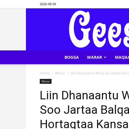
2026-08-09
BOGGA
WARAR
MAQA
Home
Warar
Liin Dhanaantu Waxa Ay Laabta Ka So
Warar
Liin Dhanaantu 
Soo Jartaa Balq
Hortagtaa Kansa