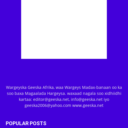
Wargeyska Geeska Afrika, waa Wargeys Madax-banaan oo ka
soo baxa Magaalada Hargeysa. waxaad nagala soo xidhiidhi
kartaa: editor@geeska.net, info@geeska.net iyo
geeska2006@yahoo.com www.geeska.net
POPULAR POSTS