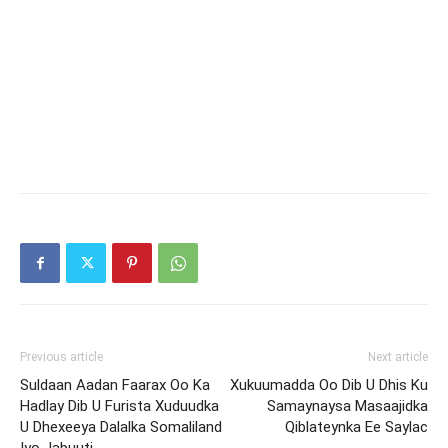
Previous article
Next article
Suldaan Aadan Faarax Oo Ka
Xukuumadda Oo Dib U Dhis Ku
Hadlay Dib U Furista Xuduudka
Samaynaysa Masaajidka
U Dhexeeya Dalalka Somaliland
Qiblateynka Ee Saylac