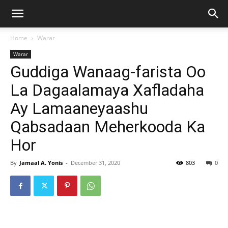
Home
Warar
Warar
Guddiga Wanaag-farista Oo
La Dagaalamaya Xafladaha
Ay Lamaaneyaashu
Qabsadaan Meherkooda Ka
Hor
By
Jamaal A. Yonis
-
December 31, 2020
803
0