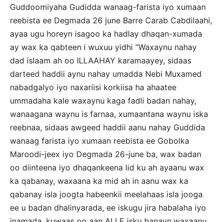
Guddoomiyaha Gudidda wanaag-farista iyo xumaan
reebista ee Degmada 26 june Barre Carab Cabdilaahi,
ayaa ugu horeyn isagoo ka hadlay dhaqan-xumada
ay wax ka qabteen i wuxuu yidhi “Waxaynu nahay
dad islaam ah oo ILLAAHAY karamaayey, sidaas
darteed haddii aynu nahay umadda Nebi Muxamed
nabadgalyo iyo naxariisi korkiisa ha ahaatee
ummadaha kale waxaynu kaga fadli badan nahay,
wanaagana waynu is farnaa, xumaantana waynu iska
reebnaa, sidaas awgeed haddii aanu nahay Guddida
wanaag farista iyo xumaan reebista ee Gobolka
Maroodi-jeex iyo Degmada 26-june ba, wax badan
oo diinteena iyo dhaqankeena lid ku ah ayaanu wax
ka qabanay, waxaana ka mid ah in aanu wax ka
qabanay isla joogta habeenkii meelahaas isla jooga
ee u badan dhalinyarada, ee iskugu jira habalaha iyo
inamada, kuwaas oo aan ALLE isku banayn,waxaanu