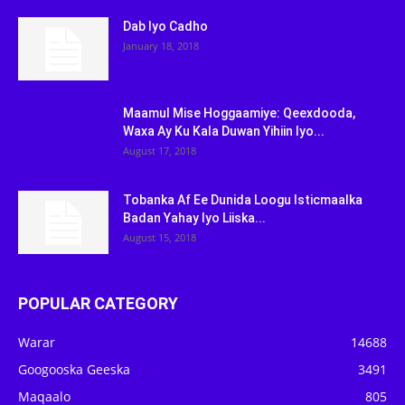
Dab Iyo Cadho
January 18, 2018
Maamul Mise Hoggaamiye: Qeexdooda,
Waxa Ay Ku Kala Duwan Yihiin Iyo...
August 17, 2018
Tobanka Af Ee Dunida Loogu Isticmaalka
Badan Yahay Iyo Liiska...
August 15, 2018
POPULAR CATEGORY
Warar
14688
Googooska Geeska
3491
Maqaalo
805