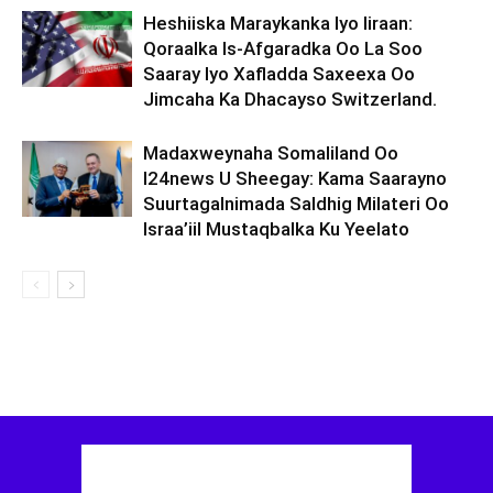
Heshiiska Maraykanka Iyo Iiraan:
Qoraalka Is-Afgaradka Oo La Soo
Saaray Iyo Xafladda Saxeexa Oo
Jimcaha Ka Dhacayso Switzerland.
Madaxweynaha Somaliland Oo
I24news U Sheegay: Kama Saarayno
Suurtagalnimada Saldhig Milateri Oo
Israa’iil Mustaqbalka Ku Yeelato