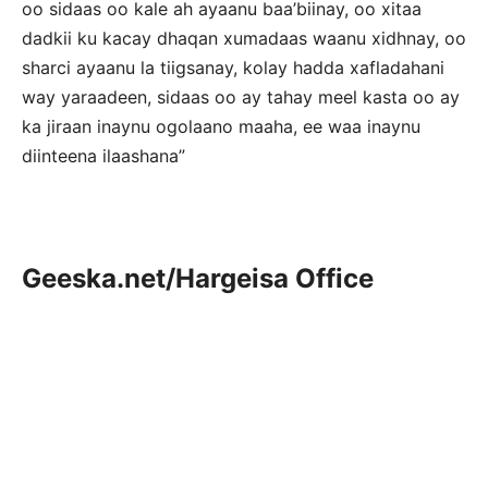
oo sidaas oo kale ah ayaanu baa’biinay, oo xitaa
dadkii ku kacay dhaqan xumadaas waanu xidhnay, oo
sharci ayaanu la tiigsanay, kolay hadda xafladahani
way yaraadeen, sidaas oo ay tahay meel kasta oo ay
ka jiraan inaynu ogolaano maaha, ee waa inaynu
diinteena ilaashana”
Geeska.net/Hargeisa Office