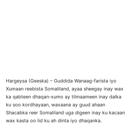
Hargeysa (Geeska) – Guddida Wanaag-farista iyo
Xumaan reebista Somaliland, ayaa sheegay inay wax
ka qabteen dhaqan-xumo ay tilmaameen inay dalka
ku soo kordhayaan, waxaana ay guud ahaan
Shacabka reer Somaliland uga digeen inay ku kacaan
wax kasta oo lid ku ah dinta iyo dhaqanka.