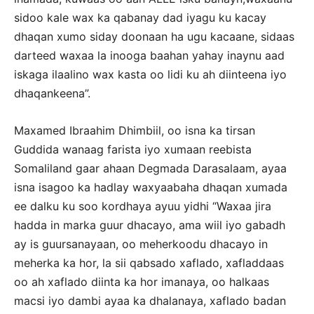
sidoo kale wax ka qabanay dad iyagu ku kacay
dhaqan xumo siday doonaan ha ugu kacaane, sidaas
darteed waxaa la inooga baahan yahay inaynu aad
iskaga ilaalino wax kasta oo lidi ku ah diinteena iyo
dhaqankeena”.
Maxamed Ibraahim Dhimbiil, oo isna ka tirsan
Guddida wanaag farista iyo xumaan reebista
Somaliland gaar ahaan Degmada Darasalaam, ayaa
isna isagoo ka hadlay waxyaabaha dhaqan xumada
ee dalku ku soo kordhaya ayuu yidhi “Waxaa jira
hadda in marka guur dhacayo, ama wiil iyo gabadh
ay is guursanayaan, oo meherkoodu dhacayo in
meherka ka hor, la sii qabsado xaflado, xafladdaas
oo ah xaflado diinta ka hor imanaya, oo halkaas
macsi iyo dambi ayaa ka dhalanaya, xaflado badan