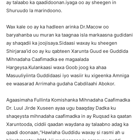
ay talaabo ka qaadidoonan.iyaga oo ay sheegen in
Shuruudo la marindoono.
Wax kale oo ay ka hadleen arinka Dr.Macow oo
baryahanba uu muran ka taagnaa isla markaasna gudidani
ay shaqadii ka joojisaya.Sidaasi waxay ku sheegen
Shirjaraa’id oo ay ku qabteen Xarunta Guud ee Guddida
Mihnadaha Caafimadka ee magaalada
Hargeysa.Kulankaasi waxa Goob joog ka ahaa
Masuuliyiinta Guddidaasi iyo wasiir ku xigeenka Amniga
ee waasarad Arrimaha gudaha Cabdilaahi Abokor.
Agaasimaha Fullinta Komishanka Mihnadaha Caafimadka
Dr. Luul Jirde Xuseen ayaa ugu baaqday Dadka ku
shaqeysta mihnadaha caafimadka in ay Ruqsad ka qaatan
Xaruntooda, ciddii qaadan waydana ay talaabno adag ka
qaadi doonaan,“Hawlaha Guddidu waxay si rasmi ah u