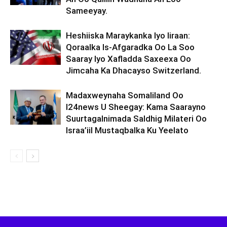
Sameeyay.
Heshiiska Maraykanka Iyo Iiraan:
Qoraalka Is-Afgaradka Oo La Soo
Saaray Iyo Xafladda Saxeexa Oo
Jimcaha Ka Dhacayso Switzerland.
Madaxweynaha Somaliland Oo
I24news U Sheegay: Kama Saarayno
Suurtagalnimada Saldhig Milateri Oo
Israa’iil Mustaqbalka Ku Yeelato