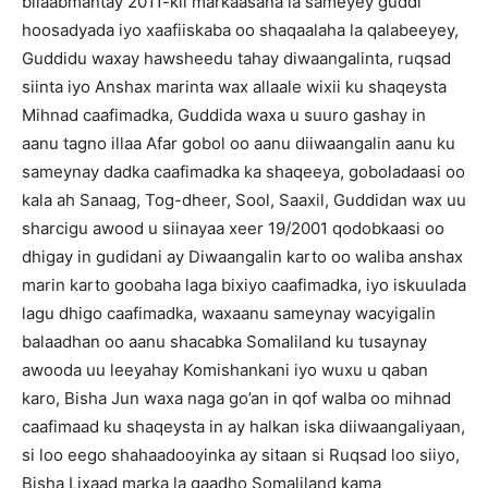
bilaabmantay 2011-kii markaasana la sameyey guddi
hoosadyada iyo xaafiiskaba oo shaqaalaha la qalabeeyey,
Guddidu waxay hawsheedu tahay diwaangalinta, ruqsad
siinta iyo Anshax marinta wax allaale wixii ku shaqeysta
Mihnad caafimadka, Guddida waxa u suuro gashay in
aanu tagno illaa Afar gobol oo aanu diiwaangalin aanu ku
sameynay dadka caafimadka ka shaqeeya, goboladaasi oo
kala ah Sanaag, Tog-dheer, Sool, Saaxil, Guddidan wax uu
sharcigu awood u siinayaa xeer 19/2001 qodobkaasi oo
dhigay in gudidani ay Diwaangalin karto oo waliba anshax
marin karto goobaha laga bixiyo caafimadka, iyo iskuulada
lagu dhigo caafimadka, waxaanu sameynay wacyigalin
balaadhan oo aanu shacabka Somaliland ku tusaynay
awooda uu leeyahay Komishankani iyo wuxu u qaban
karo, Bisha Jun waxa naga go’an in qof walba oo mihnad
caafimaad ku shaqeysta in ay halkan iska diiwaangaliyaan,
si loo eego shahaadooyinka ay sitaan si Ruqsad loo siiyo,
Bisha Lixaad marka la gaadho Somaliland kama