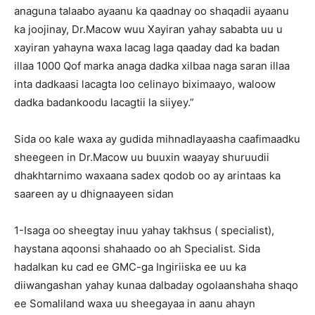
anaguna talaabo ayaanu ka qaadnay oo shaqadii ayaanu
ka joojinay, Dr.Macow wuu Xayiran yahay sababta uu u
xayiran yahayna waxa lacag laga qaaday dad ka badan
illaa 1000 Qof marka anaga dadka xilbaa naga saran illaa
inta dadkaasi lacagta loo celinayo biximaayo, waloow
dadka badankoodu lacagtii la siiyey.”
Sida oo kale waxa ay gudida mihnadlayaasha caafimaadku
sheegeen in Dr.Macow uu buuxin waayay shuruudii
dhakhtarnimo waxaana sadex qodob oo ay arintaas ka
saareen ay u dhignaayeen sidan
1-Isaga oo sheegtay inuu yahay takhsus ( specialist),
haystana aqoonsi shahaado oo ah Specialist. Sida
hadalkan ku cad ee GMC-ga Ingiriiska ee uu ka
diiwangashan yahay kunaa dalbaday ogolaanshaha shaqo
ee Somaliland waxa uu sheegayaa in aanu ahayn