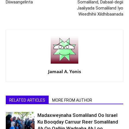
Diiwaangelinta
Somaliland, Dabaal-degii
Jaaliyada Somaliland Iyo
Weedhihii Xildhibaanada
Jamaal A. Yonis
RELATED ARTICLES
MORE FROM AUTHOR
Madaxweynaha Somaliland Oo Israel
Ku Booqday Carruur Reer Somaliland
Ah Oo Qalliin Wadnaha Ah Loo