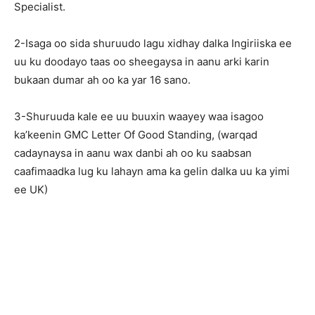
Specialist.
2-Isaga oo sida shuruudo lagu xidhay dalka Ingiriiska ee
uu ku doodayo taas oo sheegaysa in aanu arki karin
bukaan dumar ah oo ka yar 16 sano.
3-Shuruuda kale ee uu buuxin waayey waa isagoo
ka’keenin GMC Letter Of Good Standing, (warqad
cadaynaysa in aanu wax danbi ah oo ku saabsan
caafimaadka lug ku lahayn ama ka gelin dalka uu ka yimi
ee UK)