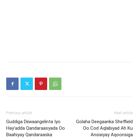
Previous article
Next article
Guddiga Diiwaangelinta Iyo
Golaha Deegaanka Sheffield
Hay’adda Qandaraasyada Oo
Oo Cod Aqlabiyad Ah Ku
Baahiyay Qandaraaska
Ansixiyay Aqoonsiga