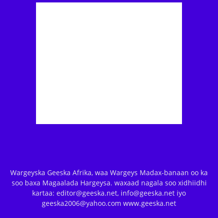
Wargeyska Geeska Afrika, waa Wargeys Madax-banaan oo ka
soo baxa Magaalada Hargeysa. waxaad nagala soo xidhiidhi
kartaa: editor@geeska.net, info@geeska.net iyo
geeska2006@yahoo.com www.geeska.net