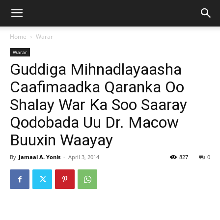
Home
Warar
Warar
Guddiga Mihnadlayaasha
Caafimaadka Qaranka Oo
Shalay War Ka Soo Saaray
Qodobada Uu Dr. Macow
Buuxin Waayay
By
Jamaal A. Yonis
-
April 3, 2014
827
0