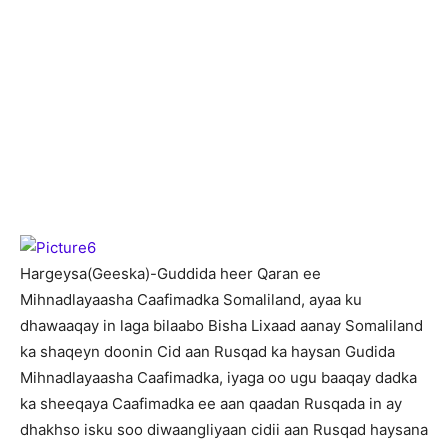
H
argeysa(Geeska)-Guddida heer Qaran ee
Mihnadlayaasha Caafimadka Somaliland, ayaa ku
dhawaaqay in laga bilaabo Bisha Lixaad aanay Somaliland
ka shaqeyn doonin Cid aan Rusqad ka haysan Gudida
Mihnadlayaasha Caafimadka, iyaga oo ugu baaqay dadka
ka sheeqaya Caafimadka ee aan qaadan Rusqada in ay
dhakhso isku soo diwaangliyaan cidii aan Rusqad haysana