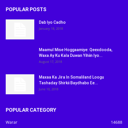
POPULAR POSTS
Dab Iyo Cadho
January 18, 2018
Maamul Mise Hoggaamiye: Qeexdooda,
Waxa Ay Ku Kala Duwan Yihiin Iyo...
August 17, 2018
Maxaa Ka Jira In Somaliland Loogu
Tashaday Shirkii Baydhabo Ee...
June 10, 2018
POPULAR CATEGORY
Warar
14688