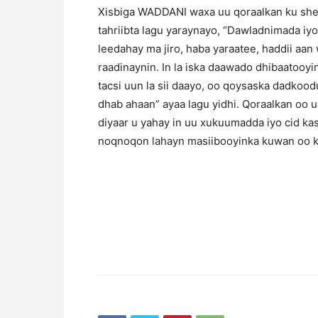
Xisbiga WADDANI waxa uu qoraalkan ku she
tahriibta lagu yaraynayo, “Dawladnimada i
leedahay ma jiro, haba yaraatee, haddii aan
raadinaynin. In la iska daawado dhibaatooy
tacsi uun la sii daayo, oo qoysaska dadkood
dhab ahaan” ayaa lagu yidhi. Qoraalkan oo
diyaar u yahay in uu xukuumadda iyo cid ka
noqnoqon lahayn masiibooyinka kuwan oo ka