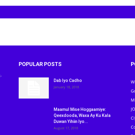
POPULAR POSTS
P
-
Dab Iyo Cadho
W
January 18, 2018
G
M
J
Maamul Mise Hoggaamiye:
Qeexdooda, Waxa Ay Ku Kala
C
Duwan Yihiin Iyo...
C
August 17, 2018