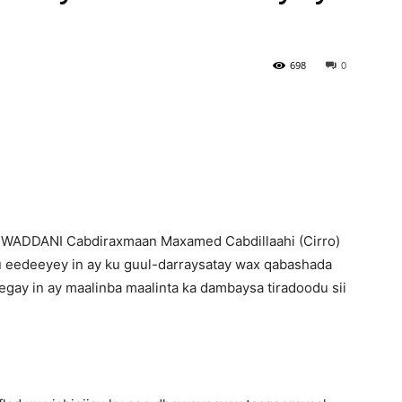
Newspaper
698
0
 WADDANI Cabdiraxmaan Maxamed Cabdillaahi (Cirro)
eedeeyey in ay ku guul-darraysatay wax qabashada
egay in ay maalinba maalinta ka dambaysa tiradoodu sii