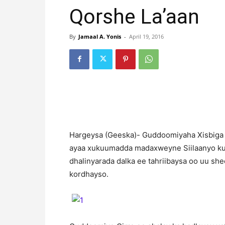
Qorshe La’aan
By
Jamaal A. Yonis
-
April 19, 2016
H
argeysa (Geeska)- Guddoomiyaha Xisbiga
ayaa xukuumadda madaxweyne Siilaanyo ku 
dhalinyarada dalka ee tahriibaysa oo uu she
kordhayso.