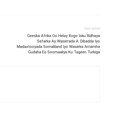
Next article
Geeska Afrika Oo Helay Xogo Isku Xidhaya
Safarka Ay Wasiirrada A. Dibadda Iyo
Madaxtooyada Somaliland Iyo Wasiirka Arriamha
Gudaha Ee Soomaaliya Ku Tageen Turkiga