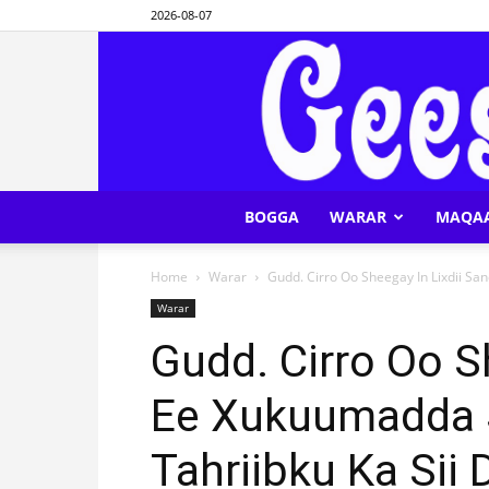
2026-08-07
BOGGA
WARAR
MAQA
Home
Warar
Gudd. Cirro Oo Sheegay In Lixdii Sa
Warar
Gudd. Cirro Oo S
Ee Xukuumadda S
Tahriibku Ka Sii