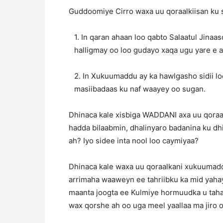
Guddoomiye Cirro waxa uu qoraalkiisan ku 
1. In qaran ahaan loo qabto Salaatul Jina
halligmay oo loo gudayo xaqa ugu yare e a
2. In Xukuumaddu ay ka hawlgasho sidii lo
masiibadaas ku naf waayey oo sugan.
Dhinaca kale xisbiga WADDANI axa uu qoraa
hadda bilaabmin, dhalinyaro badanina ku dhi
ah? Iyo sidee inta nool loo caymiyaa?
Dhinaca kale waxa uu qoraalkani xukuumadda
arrimaha waaweyn ee tahriibku ka mid yaha
maanta joogta ee Kulmiye hormuudka u taha
wax qorshe ah oo uga meel yaallaa ma jiro 