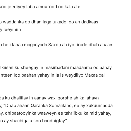
soo jeediyey laba amuurood oo kala ah:
aso waddanka oo dhan laga tukado, oo ah dadkaas
y leeyihiin
o heli lahaa magacyada Saxda ah iyo tirade dhab ahaan
lkiisan ku sheegay in masiibadani maadaama oo aanay
nteen loo baahan yahay in la is weydiiyo Maxaa xal
 ku dhaliilay in aanay wax-qorshe ah ka lahayn
y, “Dhab ahaan Qaranka Somaliland, ee ay xukuumadda
y, dhibaatooyinka waaweyn ee tahriibku ka mid yahay,
oo ay shacbiga u soo bandhigtay”