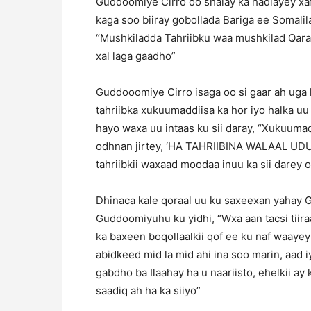
Guddoomiye Cirro oo shalay ka hadlayey xa
kaga soo biiray gobollada Bariga ee Somalil
“Mushkiladda Tahriibku waa mushkilad Qaran
xal laga gaadho”
Guddooomiye Cirro isaga oo si gaar ah uga 
tahriibka xukuumaddiisa ka hor iyo halka uu
hayo waxa uu intaas ku sii daray, “Xukuum
odhnan jirtey, ‘HA TAHRIIBINA WALAAL UD
tahriibkii waxaad moodaa inuu ka sii darey 
Dhinaca kale qoraal uu ku saxeexan yahay 
Guddoomiyuhu ku yidhi, “Wxa aan tacsi tiir
ka baxeen boqollaalkii qof ee ku naf waay
abidkeed mid la mid ahi ina soo marin, aad 
gabdho ba Ilaahay ha u naariisto, ehelkii a
saadiq ah ha ka siiyo”