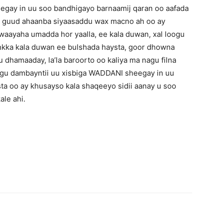
egay in uu soo bandhigayo barnaamij qaran oo aafada
yo guud ahaanba siyaasaddu wax macno ah oo ay
 waayaha umadda hor yaalla, ee kala duwan, xal loogu
inkka kala duwan ee bulshada haysta, goor dhowna
u dhamaaday, la’la baroorto oo kaliya ma nagu filna
 ugu dambayntii uu xisbiga WADDANI sheegay in uu
sta oo ay khusayso kala shaqeeyo sidii aanay u soo
le ahi.