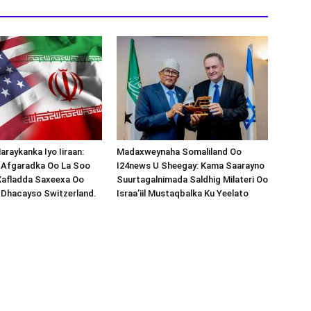
araykanka Iyo Iiraan:
Madaxweynaha Somaliland Oo
s-Afgaradka Oo La Soo
I24news U Sheegay: Kama Saarayno
Xafladda Saxeexa Oo
Suurtagalnimada Saldhig Milateri Oo
 Dhacayso Switzerland.
Israa’iil Mustaqbalka Ku Yeelato