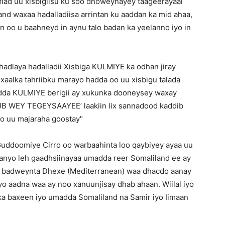
flad uu xisbigiisu ku soo dhoweynayey taageerayaal
and waxaa hadalladiisa arrintan ku aaddan ka mid ahaa,
 oo u baahneyd in aynu talo badan ka yeelanno iyo in
hadlaya hadalladii Xisbiga KULMIYE ka odhan jiray
 xaalka tahriibku marayo hadda oo uu xisbigu talada
adda KULMIYE berigii ay xukunka dooneysey waxay
UB WEY TEGEYSAAYEE’ laakiin lix sannadood kaddib
oo uu majaraha goostay"
Guddoomiye Cirro oo warbaahinta loo qaybiyey ayaa uu
aanyo leh gaadhsiinayaa umadda reer Somaliland ee ay
ey badweynta Dhexe (Mediterranean) waa dhacdo aanay
iyo aadna waa ay noo xanuunjisay dhab ahaan. Wiilal iyo
y ka baxeen iyo umadda Somaliland na Samir iyo Iimaan