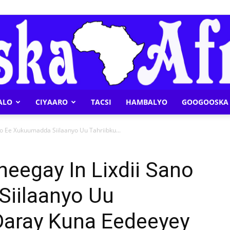
ALO
CIYAARO
TACSI
HAMBALYO
GOOGOOSKA 
Geeska
no Ee Xukuumadda Siilaanyo Uu Tahriibku...
heegay In Lixdii Sano
iilaanyo Uu
Afrika
 Daray Kuna Eedeeyey