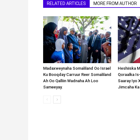
RELATED ARTICLES
MORE FROM AUTHOR
Madaxweynaha Somaliland Oo Israel
Heshiiska M
Ku Booqday Carruur Reer Somaliland
Qoraalka I
Ah Oo Qalliin Wadnaha Ah Loo
Saaray Iyo 
Sameeyay.
Jimcaha Ka