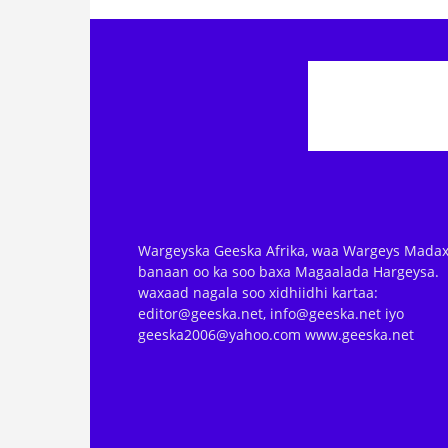
Wargeyska Geeska Afrika, waa Wargeys Madax
banaan oo ka soo baxa Magaalada Hargeysa.
waxaad nagala soo xidhiidhi kartaa:
editor@geeska.net, info@geeska.net iyo
geeska2006@yahoo.com www.geeska.net