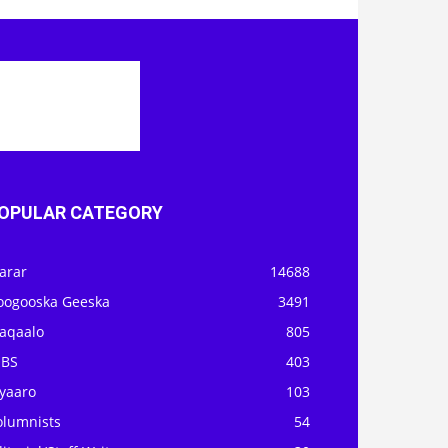
OPULAR CATEGORY
arar
14688
oogooska Geeska
3491
aqaalo
805
OBS
403
iyaaro
103
olumnists
54