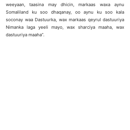
weeyaan, taasina may dhicin, markaas waxa aynu
Somaliland ku soo dhaqanay, oo aynu ku soo kala
soconay waa Dastuurka, wax markaas qeyrul dastuuriya
Nimanka laga yeeli mayo, wax sharciya maaha, wax
dastuuriya maaha”.