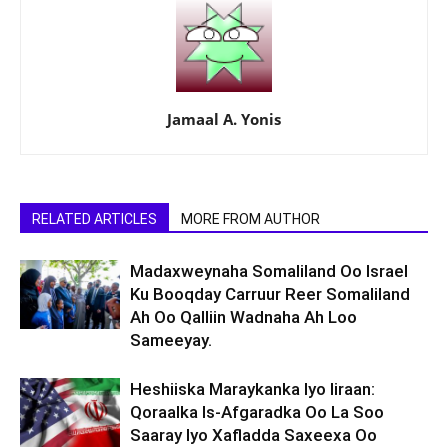
Jamaal A. Yonis
RELATED ARTICLES
MORE FROM AUTHOR
Madaxweynaha Somaliland Oo Israel
Ku Booqday Carruur Reer Somaliland
Ah Oo Qalliin Wadnaha Ah Loo
Sameeyay.
Heshiiska Maraykanka Iyo Iiraan:
Qoraalka Is-Afgaradka Oo La Soo
Saaray Iyo Xafladda Saxeexa Oo