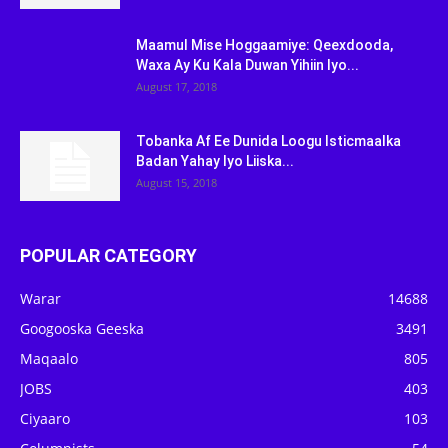
Maamul Mise Hoggaamiye: Qeexdooda,
Waxa Ay Ku Kala Duwan Yihiin Iyo...
August 17, 2018
Tobanka Af Ee Dunida Loogu Isticmaalka
Badan Yahay Iyo Liiska...
August 15, 2018
POPULAR CATEGORY
Warar
14688
Googooska Geeska
3491
Maqaalo
805
JOBS
403
Ciyaaro
103