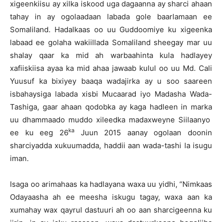
xigeenkiisu ay xilka iskood uga dagaanna ay sharci ahaan
tahay in ay ogolaadaan labada gole baarlamaan ee
Somaliland. Hadalkaas oo uu Guddoomiye ku xigeenka
labaad ee golaha wakiillada Somaliland sheegay mar uu
shalay qaar ka mid ah warbaahinta kula hadlayey
xafiiskiisa ayaa ka mid ahaa jawaab kulul oo uu Md. Cali
Yuusuf ka bixiyey baaqa wadajirka ay u soo saareen
isbahaysiga labada xisbi Mucaarad iyo Madasha Wada-
Tashiga, gaar ahaan qodobka ay kaga hadleen in marka
uu dhammaado muddo xileedka madaxweyne Siilaanyo
ka
ee ku eeg 26
Juun 2015 aanay ogolaan doonin
sharciyadda xukuumadda, haddii aan wada-tashi la isugu
iman.
Isaga oo arimahaas ka hadlayana waxa uu yidhi, “Nimkaas
Odayaasha ah ee meesha iskugu tagay, waxa aan ka
xumahay wax qayrul dastuuri ah oo aan sharcigeenna ku