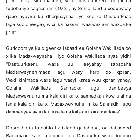
jirin, in ay isku raaceen, waxa dastuurkeena boqoliiba
todoba iyo sagaashan ( 97%), ay Somaliland u codeeysay
qabo ayeynu ku dhaqmaynaa, iyo xeerka Dastuurkaas
laga soo dheegay, wixii ka baxsani waa wax aan waxba ka
jirin”
Guddoomiye ku xigeenka labaad ee Golaha Wakiiilada oo
xilka Madaxweynaha iyo Golaha Wakiilada ayaa yidhi
“Dastuurkeenu waxa uu leeyahay sababaha
Madaxweynenimada lagu waayi karo oo qoran,
Wakiilkinimada waxa lagu waayi karaa wuu qoran yahay.
Golaha Wakiilada Sannadka ugu dambeeya
Madaxweynuhu ma kala diri karo, sannadkan kow u ahna
lama kala diri karo, Madaxweynuhu imika Sannadkii ugu
dabmeeyey ayuu ku jiraa lama kala diri karo markaas”.
Doorasho in la qabto lix bilood gudahood, oo dabadeed
Barlamaan kale la doorto, oo Dastuurka waxa inoogu