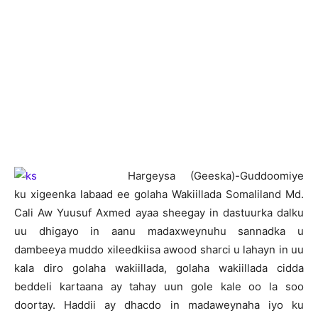
H
argeysa (Geeska)-Guddoomiye
ku xigeenka labaad ee golaha Wakiillada Somaliland Md.
Cali Aw Yuusuf Axmed ayaa sheegay in dastuurka dalku
uu dhigayo in aanu madaxweynuhu sannadka u
dambeeya muddo xileedkiisa awood sharci u lahayn in uu
kala diro golaha wakiillada, golaha wakiillada cidda
beddeli kartaana ay tahay uun gole kale oo la soo
doortay. Haddii ay dhacdo in madaweynaha iyo ku