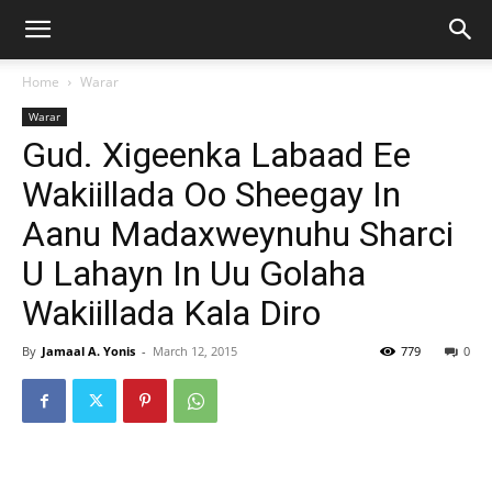
Home
Warar
Warar
Gud. Xigeenka Labaad Ee
Wakiillada Oo Sheegay In
Aanu Madaxweynuhu Sharci
U Lahayn In Uu Golaha
Wakiillada Kala Diro
By
Jamaal A. Yonis
-
March 12, 2015
779
0