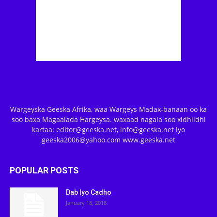
Wargeyska Geeska Afrika, waa Wargeys Madax-banaan oo ka
soo baxa Magaalada Hargeysa. waxaad nagala soo xidhiidhi
kartaa: editor@geeska.net, info@geeska.net iyo
geeska2006@yahoo.com www.geeska.net
POPULAR POSTS
Dab Iyo Cadho
January 18, 2018