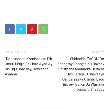
Previous article
Next article
“Doorashada Komishanku Dib
Shirkadda TACON Oo
Umuu Dhigin Ee Hore Ayaa Ay
Sheegtay Lacagta Ku Baxday
Dib Ugu Dhacday, Dowladda
Dhismaha Madaarka Berbera
Ayaana”
Iyo Faraqa U Dhexeeya
Qandaraaska Qiimihii Lagu
Bixiyey Iyo Ka Uu Wasiirka
Duulistu Sheegay