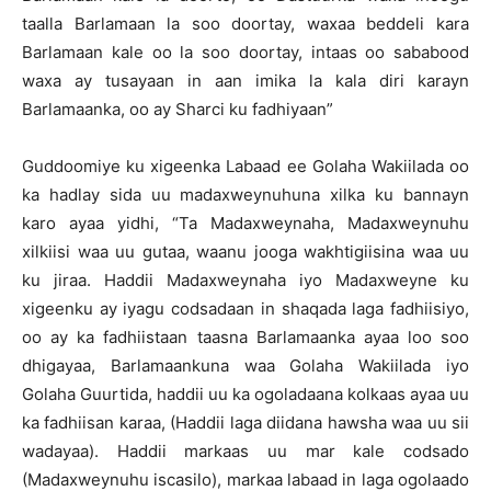
taalla Barlamaan la soo doortay, waxaa beddeli kara
Barlamaan kale oo la soo doortay, intaas oo sababood
waxa ay tusayaan in aan imika la kala diri karayn
Barlamaanka, oo ay Sharci ku fadhiyaan”
Guddoomiye ku xigeenka Labaad ee Golaha Wakiilada oo
ka hadlay sida uu madaxweynuhuna xilka ku bannayn
karo ayaa yidhi, “Ta Madaxweynaha, Madaxweynuhu
xilkiisi waa uu gutaa, waanu jooga wakhtigiisina waa uu
ku jiraa. Haddii Madaxweynaha iyo Madaxweyne ku
xigeenku ay iyagu codsadaan in shaqada laga fadhiisiyo,
oo ay ka fadhiistaan taasna Barlamaanka ayaa loo soo
dhigayaa, Barlamaankuna waa Golaha Wakiilada iyo
Golaha Guurtida, haddii uu ka ogoladaana kolkaas ayaa uu
ka fadhiisan karaa, (Haddii laga diidana hawsha waa uu sii
wadayaa). Haddii markaas uu mar kale codsado
(Madaxweynuhu iscasilo), markaa labaad in laga ogolaado