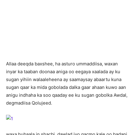
A
llaa deeqda baxshee, ha asturo ummaddiisa, waxan
inyar ka taaban doonaa aniga oo eegaya xaalada ay ku
sugan yihiin walaaleheena ay saamaysay abaartu kuna
sugan qaar ka mida gobolada dalka gaar ahaan kuwo aan
anigu indhaha ka soo qaaday ee ku sugan gobolka Awdal,
degmadiisa Qolujeed.
waxa hubaala in shacbi, dawlad iyo gacmo kale oo badani