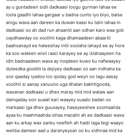
ay u guntadeen sidii dadkaasi loogu gurman lahaa ee
loola gaadhi lahaa gargaar u badna cunto iyo biyo, balse
anigu waxa aan dareen ka duwan kaasi ku talin lahaa in
dadkaasi oo ah dad run ahaantii aan odhan karo waa gob
caydhawday oo xoolihii kaga dhamaadeen abaartii
baahsanayd ee haleeshay intii xoolaha lahayd ee ay hore
ka soo wateen wixii raaci karayey ee ay islahaayeen ha
idin badnaadeen waxa ay noqdeen kuwo ku nafwaayey
duleedka goobtii la dejiyey dadkaasi oo aan indhaha ka
soo qaaday iyadoo loo qoday god weyn oo lagu aasay
xoolihii si aanay xanuuno uga dhalan bakhtigooda,
waxanan dadkaasi u dhex maray mid mid walaw aan
damqaday oon suaali kari waayey suaalo badan oo
markaasi iga dhex guuxayey, haseyeeshee soomaalida
ayaa ku maahmaahda ishaa macalin ah ee dadkaasi waxa
aan ku arkay wax sanku neefleh ah hadii laga tegi waayo
weliba dameer aad u daranyeysan oo ku xidhnaa mid ka