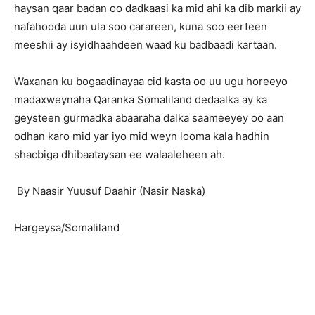
haysan qaar badan oo dadkaasi ka mid ahi ka dib markii ay
nafahooda uun ula soo carareen, kuna soo eerteen
meeshii ay isyidhaahdeen waad ku badbaadi kartaan.
Waxanan ku bogaadinayaa cid kasta oo uu ugu horeeyo
madaxweynaha Qaranka Somaliland dedaalka ay ka
geysteen gurmadka abaaraha dalka saameeyey oo aan
odhan karo mid yar iyo mid weyn looma kala hadhin
shacbiga dhibaataysan ee walaaleheen ah.
By Naasir Yuusuf Daahir (Nasir Naska)
Hargeysa/Somaliland