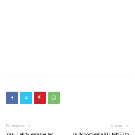
Previous article
Next article
Xaaji Cabdi-waraabe Iyo
Guddoomiyaha KULMIYE Oo