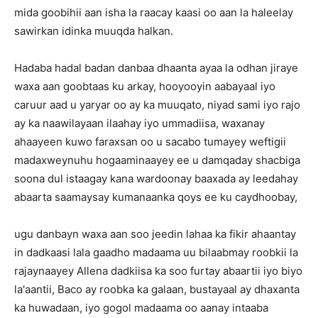
mida goobihii aan isha la raacay kaasi oo aan la haleelay
sawirkan idinka muuqda halkan.
Hadaba hadal badan danbaa dhaanta ayaa la odhan jiraye
waxa aan goobtaas ku arkay, hooyooyin aabayaal iyo
caruur aad u yaryar oo ay ka muuqato, niyad sami iyo rajo
ay ka naawilayaan ilaahay iyo ummadiisa, waxanay
ahaayeen kuwo faraxsan oo u sacabo tumayey weftigii
madaxweynuhu hogaaminaayey ee u damqaday shacbiga
soona dul istaagay kana wardoonay baaxada ay leedahay
abaarta saamaysay kumanaanka qoys ee ku caydhoobay,
ugu danbayn waxa aan soo jeedin lahaa ka fikir ahaantay
in dadkaasi lala gaadho madaama uu bilaabmay roobkii la
rajaynaayey Allena dadkiisa ka soo furtay abaartii iyo biyo
la'aantii, Baco ay roobka ka galaan, bustayaal ay dhaxanta
ka huwadaan, iyo gogol madaama oo aanay intaaba