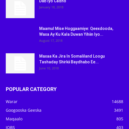
Dab Iyo Cadho
January 18, 2018
Maamul Mise Hoggaamiye: Qeexdooda,
Waxa Ay Ku Kala Duwan Yihiin Iyo...
August 17, 2018
Maxaa Ka Jira In Somaliland Loogu
Tashaday Shirkii Baydhabo Ee...
June 10, 2018
POPULAR CATEGORY
Warar
14688
Googooska Geeska
3491
Maqaalo
805
JOBS
403