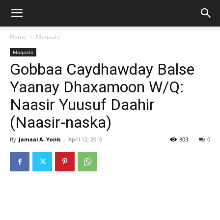
Home
Maqaalo
Maqaalo
Gobbaa Caydhawday Balse
Yaanay Dhaxamoon W/Q:
Naasir Yuusuf Daahir
(Naasir-naska)
By
Jamaal A. Yonis
-
April 12, 2016
803
0