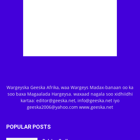
Wargeyska Geeska Afrika, waa Wargeys Madax-banaan oo ka
soo baxa Magaalada Hargeysa. waxaad nagala soo xidhiidhi
kartaa: editor@geeska.net, info@geeska.net iyo
geeska2006@yahoo.com www.geeska.net
POPULAR POSTS