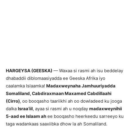
HARGEYSA (GEESKA)
— Waxaa si rasmi ah isu beddelay
dhabaddii diblomaasiyadda ee Geeska Afrika iyo
caalamka Islaamka!
Madaxweynaha Jamhuuriyadda
Somaliland, Cabdiraxmaan Maxamed Cabdillaahi
(Cirro)
, oo booqasho taariikhi ah oo dowladeed ku jooga
dalka
Israa’iil
, ayaa si rasmi ah u noqday
madaxweynihii
5-aad ee Islaam ah
ee booqasho heerkeedu sarreeyo ku
taga wadankaas saaxiibka dhow la ah Somaliland.