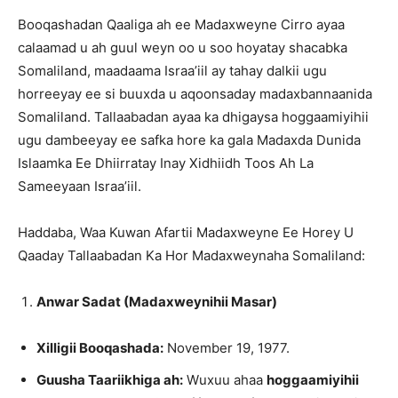
Booqashadan Qaaliga ah ee Madaxweyne Cirro ayaa
calaamad u ah guul weyn oo u soo hoyatay shacabka
Somaliland, maadaama Israa’iil ay tahay dalkii ugu
horreeyay ee si buuxda u aqoonsaday madaxbannaanida
Somaliland. Tallaabadan ayaa ka dhigaysa hoggaamiyihii
ugu dambeeyay ee safka hore ka gala Madaxda Dunida
Islaamka Ee Dhiirratay Inay Xidhiidh Toos Ah La
Sameeyaan Israa’iil.
Haddaba, Waa Kuwan Afartii Madaxweyne Ee Horey U
Qaaday Tallaabadan Ka Hor Madaxweynaha Somaliland:
Anwar Sadat (Madaxweynihii Masar)
Xilligii Booqashada:
November 19, 1977.
Guusha Taariikhiga ah:
Wuxuu ahaa
hoggaamiyihii