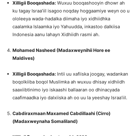
Xilligii Booqashada:
Wuxuu booqashooyin dhowr ah
ku tagay Israa’iil isagoo noqday hoggaamiye weyn oo u
ololeeya wada-hadalka diimaha iyo xidhiidhka
caalamka Islaamka iyo Yahuudda, inkastoo dalkiisa
Indonesia aanu lahayn Xidhiidh rasmi ah.
Mohamed Nasheed (Madaxweynihii Hore ee
Maldives)
Xilligii Booqashada:
Intii uu xafiiska joogay, wadankan
boqolkiiba boqol Muslimka ah wuxuu dhisay xidhiidh
saaxiibtinimo iyo iskaashi ballaaran oo dhinacyada
caafimaadka iyo dalxiiska ah oo uu la yeeshay Israa’iil.
Cabdiraxmaan Maxamed Cabdillaahi (Cirro)
(Madaxweynaha Somaliland)