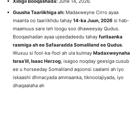
Xilligii Booqashada:
June 14, 2026.
Guusha Taariikhiga ah:
Madaxweyne Cirro ayaa
maanta oo taariikhdu tahay
14-ka Juun, 2026
si hab-
maamuus sare leh loogu soo dhaweeyay Qudus.
Booqashadan ayaa ujeedadeedu tahay
furitaanka
rasmiga ah ee Safaaradda Somaliland ee Qudus
.
Wuxuu si fool-ka-fool ah ula kulmay
Madaxweynaha
Israa’iil, Isaac Herzog
, isagoo noqday geesiga cusub
ee u horseeday Somaliland aqoonsi caalami ah iyo
iskaashi dhinacyada ammaanka, tiknoolajiyada, iyo
dhaqaalaha ah