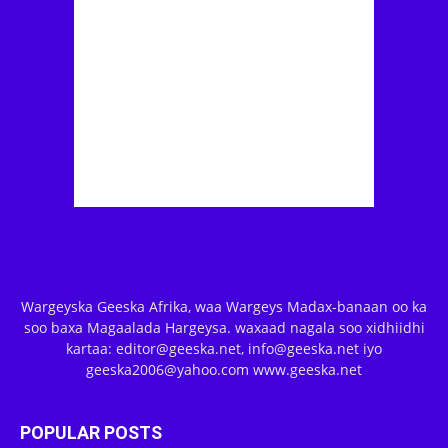
Wargeyska Geeska Afrika, waa Wargeys Madax-banaan oo ka
soo baxa Magaalada Hargeysa. waxaad nagala soo xidhiidhi
kartaa: editor@geeska.net, info@geeska.net iyo
geeska2006@yahoo.com www.geeska.net
POPULAR POSTS