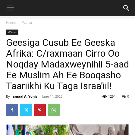
Home
Warar
Warar
Geesiga Cusub Ee Geeska
Afrika: C/raxmaan Cirro Oo
Noqday Madaxweynihii 5-aad
Ee Muslim Ah Ee Booqasho
Taariikhi Ku Taga Israa’iil!
By
Jamaal A. Yonis
-
June 14, 2026
1264
0