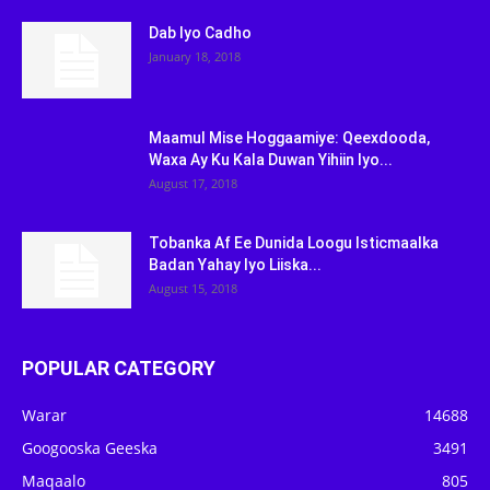
Dab Iyo Cadho
January 18, 2018
Maamul Mise Hoggaamiye: Qeexdooda,
Waxa Ay Ku Kala Duwan Yihiin Iyo...
August 17, 2018
Tobanka Af Ee Dunida Loogu Isticmaalka
Badan Yahay Iyo Liiska...
August 15, 2018
POPULAR CATEGORY
Warar
14688
Googooska Geeska
3491
Maqaalo
805