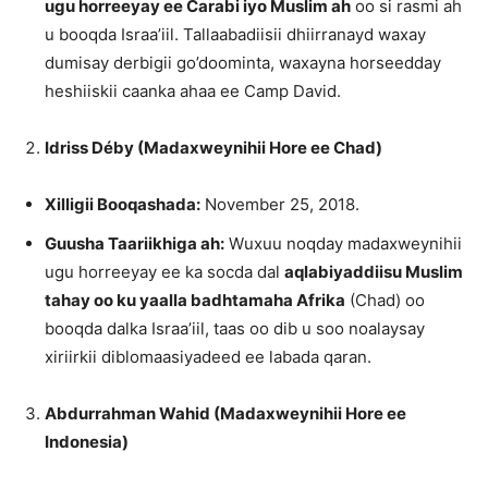
ugu horreeyay ee Carabi iyo Muslim ah
oo si rasmi ah
u booqda Israa’iil. Tallaabadiisii dhiirranayd waxay
dumisay derbigii go’doominta, waxayna horseedday
heshiiskii caanka ahaa ee Camp David.
Idriss Déby (Madaxweynihii Hore ee Chad)
Xilligii Booqashada:
November 25, 2018.
Guusha Taariikhiga ah:
Wuxuu noqday madaxweynihii
ugu horreeyay ee ka socda dal
aqlabiyaddiisu Muslim
tahay oo ku yaalla badhtamaha Afrika
(Chad) oo
booqda dalka Israa’iil, taas oo dib u soo noalaysay
xiriirkii diblomaasiyadeed ee labada qaran.
Abdurrahman Wahid (Madaxweynihii Hore ee
Indonesia)