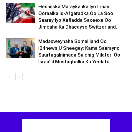
Heshiiska Maraykanka Iyo Iiraan:
Qoraalka Is-Afgaradka Oo La Soo
Saaray Iyo Xafladda Saxeexa Oo
Jimcaha Ka Dhacayso Switzerland.
Madaxweynaha Somaliland Oo
I24news U Sheegay: Kama Saarayno
Suurtagalnimada Saldhig Milateri Oo
Israa’iil Mustaqbalka Ku Yeelato