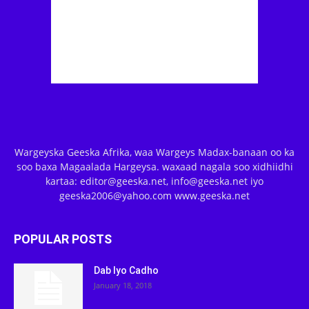
Wargeyska Geeska Afrika, waa Wargeys Madax-banaan oo ka
soo baxa Magaalada Hargeysa. waxaad nagala soo xidhiidhi
kartaa: editor@geeska.net, info@geeska.net iyo
geeska2006@yahoo.com www.geeska.net
POPULAR POSTS
Dab Iyo Cadho
January 18, 2018