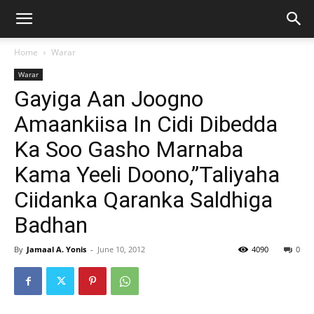
Home
Warar
Warar
Gayiga Aan Joogno
Amaankiisa In Cidi Dibedda
Ka Soo Gasho Marnaba
Kama Yeeli Doono,”Taliyaha
Ciidanka Qaranka Saldhiga
Badhan
By
Jamaal A. Yonis
-
June 10, 2012
4090
0