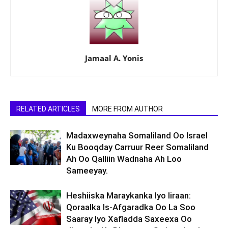
Jamaal A. Yonis
RELATED ARTICLES
MORE FROM AUTHOR
Madaxweynaha Somaliland Oo Israel
Ku Booqday Carruur Reer Somaliland
Ah Oo Qalliin Wadnaha Ah Loo
Sameeyay.
Heshiiska Maraykanka Iyo Iiraan:
Qoraalka Is-Afgaradka Oo La Soo
Saaray Iyo Xafladda Saxeexa Oo