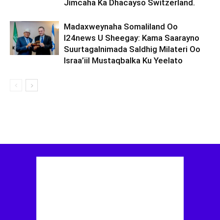
Jimcaha Ka Dhacayso Switzerland.
Madaxweynaha Somaliland Oo
I24news U Sheegay: Kama Saarayno
Suurtagalnimada Saldhig Milateri Oo
Israa’iil Mustaqbalka Ku Yeelato