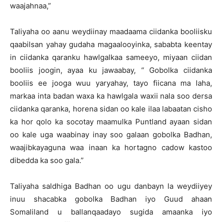
waajahnaa,”
Taliyaha oo aanu weydiinay maadaama ciidanka booliisku
qaabilsan yahay gudaha magaalooyinka, sababta keentay
in ciidanka qaranku hawlgalkaa sameeyo, miyaan ciidan
booliis joogin, ayaa ku jawaabay, “ Gobolka ciidanka
booliis ee jooga wuu yaryahay, tayo fiicana ma laha,
markaa inta badan waxa ka hawlgala waxii nala soo dersa
ciidanka qaranka, horena sidan oo kale ilaa labaatan cisho
ka hor qolo ka socotay maamulka Puntland ayaan sidan
oo kale uga waabinay inay soo galaan gobolka Badhan,
waajibkayaguna waa inaan ka hortagno cadow kastoo
dibedda ka soo gala.”
Taliyaha saldhiga Badhan oo ugu danbayn la weydiiyey
inuu shacabka gobolka Badhan iyo Guud ahaan
Somaliland u ballanqaadayo sugida amaanka iyo