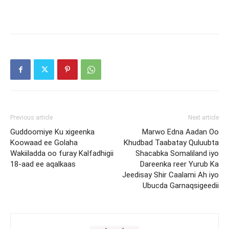
Previous article
Next article
Guddoomiye Ku xigeenka
Marwo Edna Aadan Oo
Koowaad ee Golaha
Khudbad Taabatay Quluubta
Wakiiladda oo furay Kalfadhigii
Shacabka Somaliland iyo
18-aad ee aqalkaas
Dareenka reer Yurub Ka
Jeedisay Shir Caalami Ah iyo
Ubucda Garnaqsigeedii