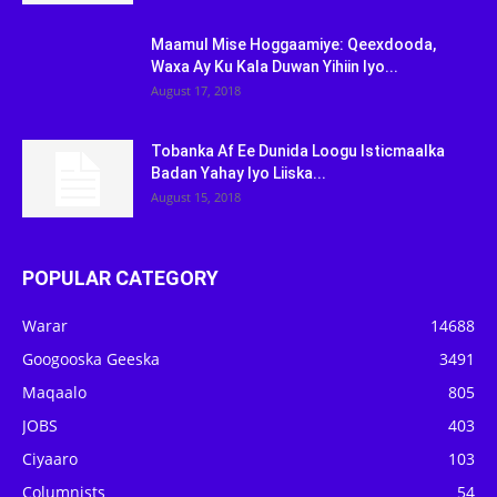
Maamul Mise Hoggaamiye: Qeexdooda,
Waxa Ay Ku Kala Duwan Yihiin Iyo...
August 17, 2018
Tobanka Af Ee Dunida Loogu Isticmaalka
Badan Yahay Iyo Liiska...
August 15, 2018
POPULAR CATEGORY
Warar
14688
Googooska Geeska
3491
Maqaalo
805
JOBS
403
Ciyaaro
103
Columnists
54