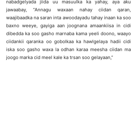
nabadgelyada jiida uu masuulka ka yahay, aya aku
jawaabay, “Annagu waxaan nahay ciidan qaran,
waajibaadka na saran inta awoodayadu tahay inaan ka soo
baxno weeye, gayiga aan joognana amaankiisa in cidi
dibedda ka soo gasho marnaba kama yeeli doono, waayo
ciidankii qaranka oo gobolkaa ka hawlgelaya hadii cidi
iska soo gasho waxa la odhan karaa meesha ciidan ma
joogo marka cid meel kale ka trsan soo gelayaan,”