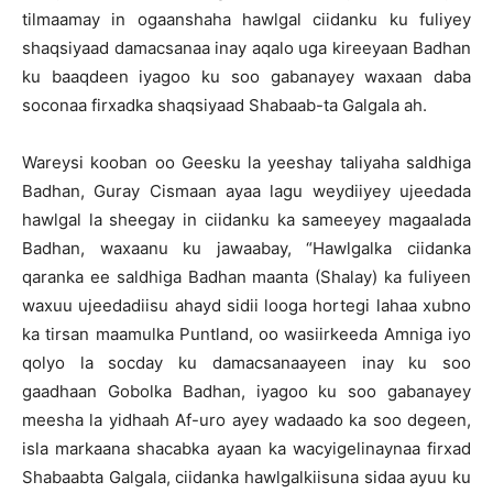
tilmaamay in ogaanshaha hawlgal ciidanku ku fuliyey
shaqsiyaad damacsanaa inay aqalo uga kireeyaan Badhan
ku baaqdeen iyagoo ku soo gabanayey waxaan daba
soconaa firxadka shaqsiyaad Shabaab-ta Galgala ah.
Wareysi kooban oo Geesku la yeeshay taliyaha saldhiga
Badhan, Guray Cismaan ayaa lagu weydiiyey ujeedada
hawlgal la sheegay in ciidanku ka sameeyey magaalada
Badhan, waxaanu ku jawaabay, “Hawlgalka ciidanka
qaranka ee saldhiga Badhan maanta (Shalay) ka fuliyeen
waxuu ujeedadiisu ahayd sidii looga hortegi lahaa xubno
ka tirsan maamulka Puntland, oo wasiirkeeda Amniga iyo
qolyo la socday ku damacsanaayeen inay ku soo
gaadhaan Gobolka Badhan, iyagoo ku soo gabanayey
meesha la yidhaah Af-uro ayey wadaado ka soo degeen,
isla markaana shacabka ayaan ka wacyigelinaynaa firxad
Shabaabta Galgala, ciidanka hawlgalkiisuna sidaa ayuu ku