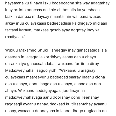
haystaana ku filnayn isku badeecadna sita way adagtahay
inay arrinta noocaas oo kale ah heshiis ka yeeshaan
laakiin danbaa midaysay maanta, nin walibana wuxuu
arkay inuu culayskaasi badeecadiisii ka dhigayo mid aan
tartami karayn, markaas qasab ayay noqotay inay xal
raadiyaan.”
Wuxuu Maxamed Shukri, sheegay inay ganacsatada isla
qaateen in lacagta la kordhiyay aanay dan u ahayn
qaranka iyo ganacsatadaba, waxaanu farriin u diray
Madaxweynaha, isagoo yidhi “Waxaanu u aragnay
culayskaas maareeyuhu badeecad saaray inaanu cidna
dan u ahayn, oonu isaga dan u ahayn, anana dan noo
ahayn. Waxaanu codsigayaga u jeedinaynaa
madaxweynahayaga aanu dooranay oonu leenahay
raggaagii ayaanu nahay, dadkaad ku tiirsantahay ayaanu
nahay, waxaanu doonaynaa in lanoo dhego nuglaado oo