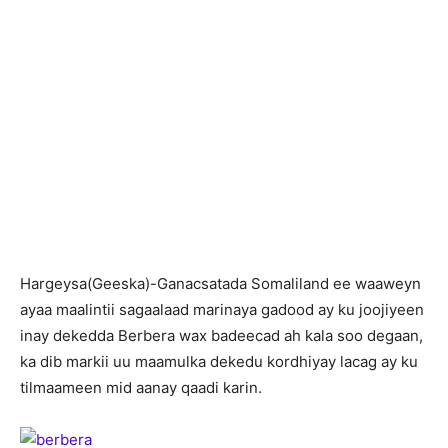
H
argeysa(Geeska)-Ganacsatada Somaliland ee waaweyn
ayaa maalintii sagaalaad marinaya gadood ay ku joojiyeen
inay dekedda Berbera wax badeecad ah kala soo degaan,
ka dib markii uu maamulka dekedu kordhiyay lacag ay ku
tilmaameen mid aanay qaadi karin.