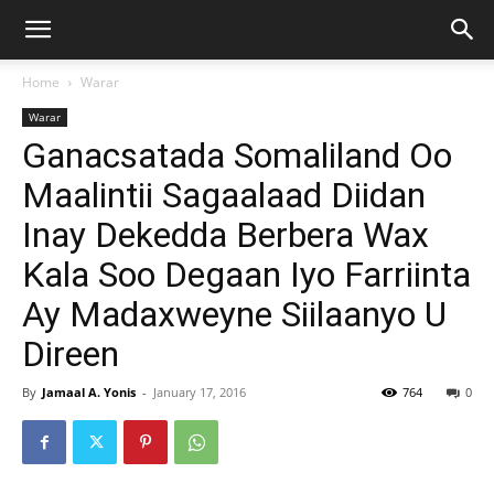
Home
Warar
Warar
Ganacsatada Somaliland Oo
Maalintii Sagaalaad Diidan
Inay Dekedda Berbera Wax
Kala Soo Degaan Iyo Farriinta
Ay Madaxweyne Siilaanyo U
Direen
By
Jamaal A. Yonis
-
January 17, 2016
764
0