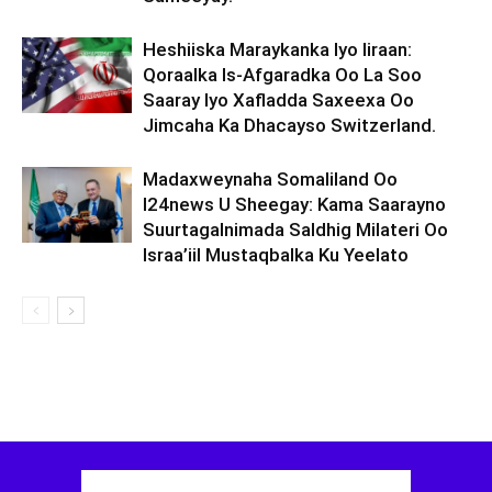
Heshiiska Maraykanka Iyo Iiraan:
Qoraalka Is-Afgaradka Oo La Soo
Saaray Iyo Xafladda Saxeexa Oo
Jimcaha Ka Dhacayso Switzerland.
Madaxweynaha Somaliland Oo
I24news U Sheegay: Kama Saarayno
Suurtagalnimada Saldhig Milateri Oo
Israa’iil Mustaqbalka Ku Yeelato