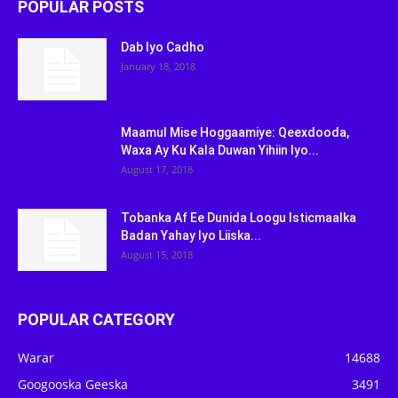
POPULAR POSTS
Dab Iyo Cadho
January 18, 2018
Maamul Mise Hoggaamiye: Qeexdooda,
Waxa Ay Ku Kala Duwan Yihiin Iyo...
August 17, 2018
Tobanka Af Ee Dunida Loogu Isticmaalka
Badan Yahay Iyo Liiska...
August 15, 2018
POPULAR CATEGORY
Warar
14688
Googooska Geeska
3491