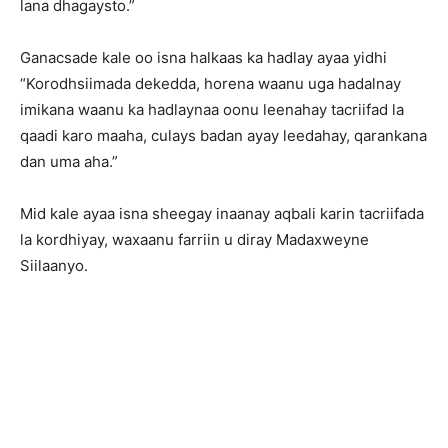
lana dhagaysto.”
Ganacsade kale oo isna halkaas ka hadlay ayaa yidhi
“Korodhsiimada dekedda, horena waanu uga hadalnay
imikana waanu ka hadlaynaa oonu leenahay tacriifad la
qaadi karo maaha, culays badan ayay leedahay, qarankana
dan uma aha.”
Mid kale ayaa isna sheegay inaanay aqbali karin tacriifada
la kordhiyay, waxaanu farriin u diray Madaxweyne
Siilaanyo.