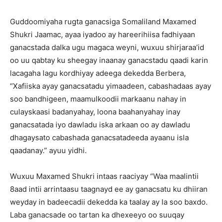
Guddoomiyaha rugta ganacsiga Somaliland Maxamed
Shukri Jaamac, ayaa iyadoo ay hareerihiisa fadhiyaan
ganacstada dalka ugu magaca weyni, wuxuu shirjaraa’id
oo uu qabtay ku sheegay inaanay ganacstadu qaadi karin
lacagaha lagu kordhiyay adeega dekedda Berbera,
“Xafiiska ayay ganacsatadu yimaadeen, cabashadaas ayay
soo bandhigeen, maamulkoodii markaanu nahay in
culayskaasi badanyahay, loona baahanyahay inay
ganacsatada iyo dawladu iska arkaan oo ay dawladu
dhagaysato cabashada ganacsatadeeda ayaanu isla
qaadanay.” ayuu yidhi.
Wuxuu Maxamed Shukri intaas raaciyay “Waa maalintii
8aad intii arrintaasu taagnayd ee ay ganacsatu ku dhiiran
weyday in badeecadii dekedda ka taalay ay la soo baxdo.
Laba ganacsade oo tartan ka dhexeeyo oo suuqay