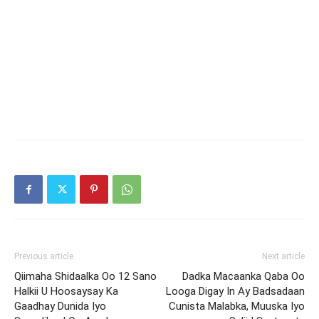
Previous article
Next article
Qiimaha Shidaalka Oo 12 Sano
Dadka Macaanka Qaba Oo
Halkii U Hoosaysay Ka
Looga Digay In Ay Badsadaan
Gaadhay Dunida Iyo
Cunista Malabka, Muuska Iyo