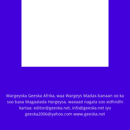
Wargeyska Geeska Afrika, waa Wargeys Madax-banaan oo ka
soo baxa Magaalada Hargeysa. waxaad nagala soo xidhiidhi
kartaa: editor@geeska.net, info@geeska.net iyo
geeska2006@yahoo.com www.geeska.net