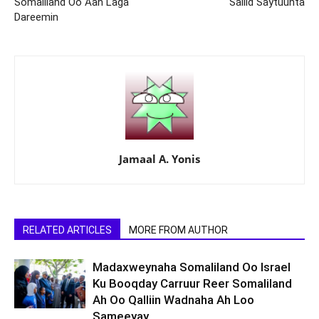
Somaliland Oo Aan Laga
Saliid Saytuunta
Dareemin
Jamaal A. Yonis
RELATED ARTICLES
MORE FROM AUTHOR
Madaxweynaha Somaliland Oo Israel
Ku Booqday Carruur Reer Somaliland
Ah Oo Qalliin Wadnaha Ah Loo
Sameeyay.