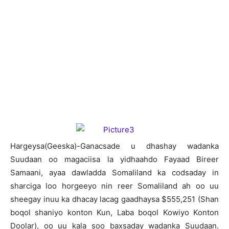
Hargeysa(Geeska)-Ganacsade u dhashay wadanka
Suudaan oo magaciisa la yidhaahdo Fayaad Bireer
Samaani, ayaa dawladda Somaliland ka codsaday in
sharciga loo horgeeyo nin reer Somaliland ah oo uu
sheegay inuu ka dhacay lacag gaadhaysa $555,251 (Shan
boqol shaniyo konton Kun, Laba boqol Kowiyo Konton
Doolar), oo uu kala soo baxsaday wadanka Suudaan.