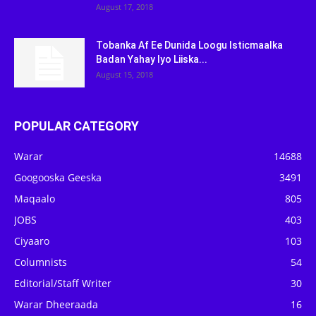
August 17, 2018
Tobanka Af Ee Dunida Loogu Isticmaalka
Badan Yahay Iyo Liiska...
August 15, 2018
POPULAR CATEGORY
Warar
14688
Googooska Geeska
3491
Maqaalo
805
JOBS
403
Ciyaaro
103
Columnists
54
Editorial/Staff Writer
30
Warar Dheeraada
16