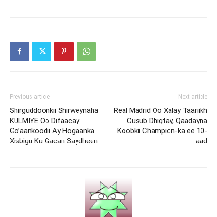
Previous article
Next article
Shirguddoonkii Shirweynaha
Real Madrid Oo Xalay Taariikh
KULMIYE Oo Difaacay
Cusub Dhigtay, Qaadayna
Go’aankoodii Ay Hogaanka
Koobkii Champion-ka ee 10-
Xisbigu Ku Gacan Saydheen
aad