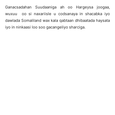
Ganacsadahan Suudaaniga ah oo Hargeysa joogaa,
wuxuu oo si naxariisle u codsanaya in shacabka iyo
dawlada Somaliland wax kala qabtaan dhibaatada haysata
iyo in ninkaasi loo soo gacangeliyo sharciga.