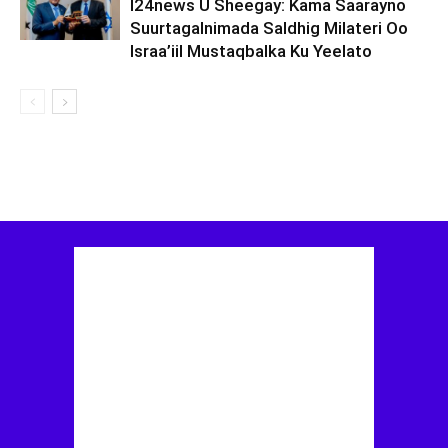
I24news U Sheegay: Kama Saarayno
Suurtagalnimada Saldhig Milateri Oo
Israa’iil Mustaqbalka Ku Yeelato