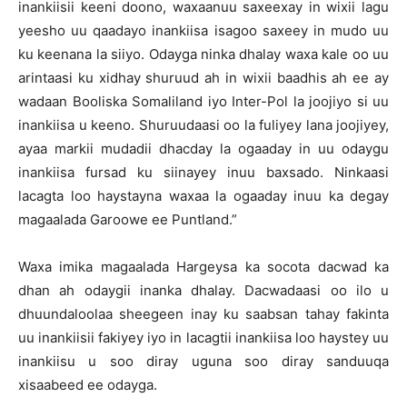
inankiisii keeni doono, waxaanuu saxeexay in wixii lagu
yeesho uu qaadayo inankiisa isagoo saxeey in mudo uu
ku keenana la siiyo. Odayga ninka dhalay waxa kale oo uu
arintaasi ku xidhay shuruud ah in wixii baadhis ah ee ay
wadaan Booliska Somaliland iyo Inter-Pol la joojiyo si uu
inankiisa u keeno. Shuruudaasi oo la fuliyey lana joojiyey,
ayaa markii mudadii dhacday la ogaaday in uu odaygu
inankiisa fursad ku siinayey inuu baxsado. Ninkaasi
lacagta loo haystayna waxaa la ogaaday inuu ka degay
magaalada Garoowe ee Puntland.”
Waxa imika magaalada Hargeysa ka socota dacwad ka
dhan ah odaygii inanka dhalay. Dacwadaasi oo ilo u
dhuundaloolaa sheegeen inay ku saabsan tahay fakinta
uu inankiisii fakiyey iyo in lacagtii inankiisa loo haystey uu
inankiisu u soo diray uguna soo diray sanduuqa
xisaabeed ee odayga.