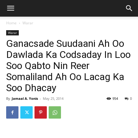
Home
Warar
Warar
Ganacsade Suudaani Ah Oo
Dawlada Ka Codsaday In Loo
Soo Qabto Nin Reer
Somaliland Ah Oo Lacag Ka
Soo Dhacay
By
Jamaal A. Yonis
-
May 25, 2014
954
0