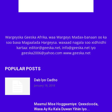
Wargeyska Geeska Afrika, waa Wargeys Madax-banaan oo ka
soo baxa Magaalada Hargeysa. waxaad nagala soo xidhiidhi
kartaa: editor@geeska.net, info@geeska.net iyo
geeska2006@yahoo.com www.geeska.net
POPULAR POSTS
Dab Iyo Cadho
January 18, 2018
Maamul Mise Hoggaamiye: Qeexdooda,
Waxa Ay Ku Kala Duwan Yihiin Iyo...