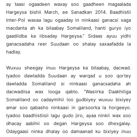
ay taasi ogaadeen waxay soo gaadheen magaalada
Hargeysa bishii March, ee Sanadkan 2014. Baadhistii
Inter-Pol waxaa lagu ogaaday in ninkaasi ganacsi xaga
macdanta ah ka bilaabay Somaliland, hanti guryo iyo
gaadiidba ka iibsaday Hargeysa.” Sidaas ayuu yidhi
ganacsadaha reer Suudaan oo shalay saxaafadda la
hadlay.
Wuxuu sheegay inuu Hargeysa ka bilaabay, dacwad.
Iyadoo dawladda Suudaan ay warqad u soo qortey
dawladda Somaliland si ninkaasi ganacsadaha ah
dacwadiisa wax looga qabto. “Wasiirka Daakhiliga
Somaliland oo cadaymihii loo gudbiyey wuxuu bixiyey
amar soo qabasho ninkaasi in garsoorka la horgeeyo.
Iyadoo baadhistiisii lagu gudo jiro, ayaa ninkii wax soo
dhacay aabihii oo degan Hargeysa soo dhexgalay.
Odaygaasi ninka dhalay oo damaanad ku bixiyey inuu