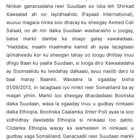
Ninkan ganacsadaha reer Suudaan oo iska leh Shirkad
Xawaalad ah oo layidhaahdo (Fayaad International),
wuxuu magaca ninka soo dhacay ku sheegay Axmed Cali
Salaad, oo ah nin dalka Suudaan waxbarasho u joogay,
balse markii dambe ka shaqo galay xawaladaas.
“Haddaba, maalin maalmaha kamid ah ayaa lacagtaasi
qiimaheedu kor ku sheegan tahay oo loogu dhiibay inuu
dhigo Baan ku yaalla Suudaan, si looga diro Xawaaladaha
ay Soomaalidu ku leedahay dalkaasi, ayuu nasiib daro la
baal maray Baankii. Waxaana la ogaaday bisha
01/09/2013, in lacagtaasi iyo ninkii reer Somaliland ba ay
maqan yihiin. Markii loo sheegay dhacdadaasi Booliska
dalka Suudaan, waxa la ogaaday inuu u gudbay ninkaasi
dalka Ethiopia. Booliiska Caalamka (Inter-Pol) ayaa la soo
xidhiidhay dawladda Ethiopia si ninkaasi loo qabto.
Ciidanka Ethiopia waxay ka warheleen in ninkaasi u
gudbay xaga Somaliland. Ganacsadii reer Suudaan markii