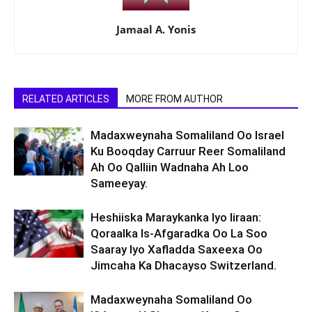
Jamaal A. Yonis
RELATED ARTICLES
MORE FROM AUTHOR
Madaxweynaha Somaliland Oo Israel
Ku Booqday Carruur Reer Somaliland
Ah Oo Qalliin Wadnaha Ah Loo
Sameeyay.
Heshiiska Maraykanka Iyo Iiraan:
Qoraalka Is-Afgaradka Oo La Soo
Saaray Iyo Xafladda Saxeexa Oo
Jimcaha Ka Dhacayso Switzerland.
Madaxweynaha Somaliland Oo