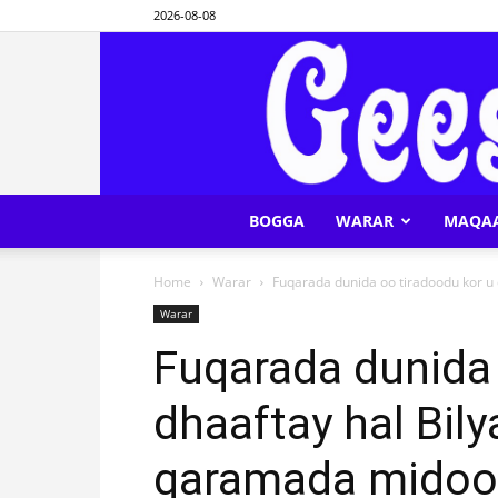
2026-08-08
BOGGA
WARAR
MAQA
Home
Warar
Fuqarada dunida oo tiradoodu kor u d
Warar
Fuqarada dunida 
dhaaftay hal Bily
qaramada midoob