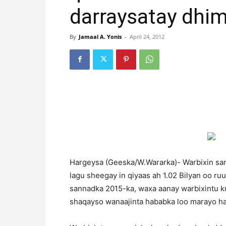
darraysatay dhim
By
Jamaal A. Yonis
-
April 24, 2012
Hargeysa (Geeska/W.Wararka)- Warbixin sa
lagu sheegay in qiyaas ah 1.02 Bilyan oo ru
sannadka 2015-ka, waxa aanay warbixintu ku
shaqayso wanaajinta hababka loo marayo h