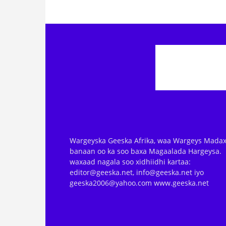
Wargeyska Geeska Afrika, waa Wargeys Madax
banaan oo ka soo baxa Magaalada Hargeysa.
waxaad nagala soo xidhiidhi kartaa:
editor@geeska.net, info@geeska.net iyo
geeska2006@yahoo.com www.geeska.net