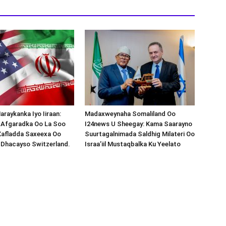
araykanka Iyo Iiraan:
Madaxweynaha Somaliland Oo
s-Afgaradka Oo La Soo
I24news U Sheegay: Kama Saarayno
Xafladda Saxeexa Oo
Suurtagalnimada Saldhig Milateri Oo
 Dhacayso Switzerland.
Israa’iil Mustaqbalka Ku Yeelato