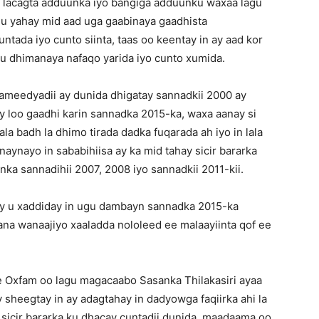
a lacagta adduunka iyo bangiga adduunku waxaa lagu
u yahay mid aad uga gaabinaya gaadhista
ntada iyo cunto siinta, taas oo keentay in ay aad kor
 u dhimanaya nafaqo yarida iyo cunto xumida.
ameedyadii ay dunida dhigatay sannadkii 2000 ay
 loo gaadhi karin sannadka 2015-ka, waxa aanay si
kala badh la dhimo tirada dadka fuqarada ah iyo in lala
aynayo in sababihiisa ay ka mid tahay sicir bararka
ka sannadihii 2007, 2008 iyo sannadkii 2011-kii.
y u xaddiday in ugu dambayn sannadka 2015-ka
 lana wanaajiyo xaaladda nololeed ee malaayiinta qof ee
 Oxfam oo lagu magacaabo Sasanka Thilakasiri ayaa
 sheegtay in ay adagtahay in dadyowga faqiirka ahi la
sicir bararka ku dhacay cuntadii dunida, maadaama oo