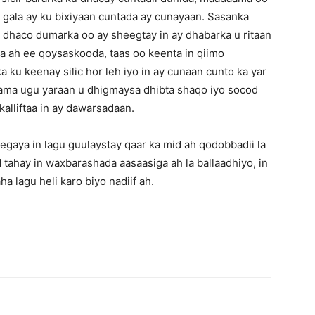
o gala ay ku bixiyaan cuntada ay cunayaan. Sasanka
 dhaco dumarka oo ay sheegtay in ay dhabarka u ritaan
da ah ee qoysaskooda, taas oo keenta in qiimo
ku keenay silic hor leh iyo in ay cunaan cunto ka yar
 ama ugu yaraan u dhigmaysa dhibta shaqo iyo socod
alliftaa in ay dawarsadaan.
gaya in lagu guulaystay qaar ka mid ah qodobbadii la
tahay in waxbarashada aasaasiga ah la ballaadhiyo, in
a lagu heli karo biyo nadiif ah.