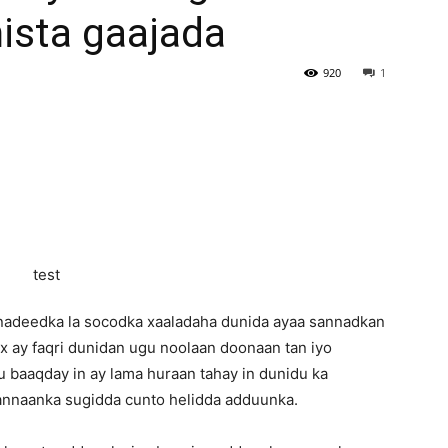
ista gaajada
Newspaper
920
1
nadeedka la socodka xaaladaha dunida ayaa sannadkan
ux ay faqri dunidan ugu noolaan doonaan tan iyo
 baaqday in ay lama huraan tahay in dunidu ka
annaanka sugidda cunto helidda adduunka.