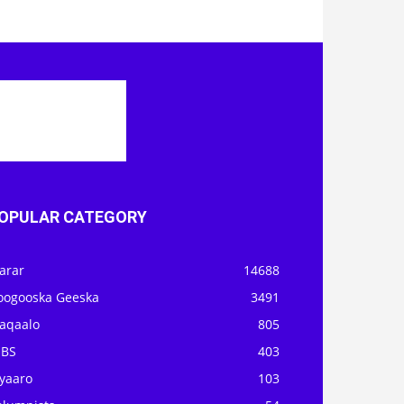
OPULAR CATEGORY
arar
14688
oogooska Geeska
3491
aqaalo
805
OBS
403
iyaaro
103