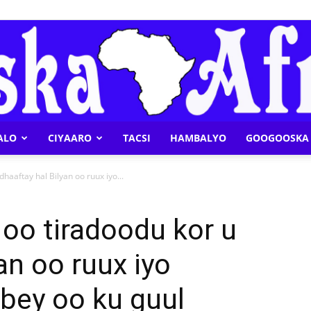
ALO
CIYAARO
TACSI
HAMBALYO
GOOGOOSKA 
Geeska
haaftay hal Bilyan oo ruux iyo...
oo tiradoodu kor u
an oo ruux iyo
Afrika
ey oo ku guul