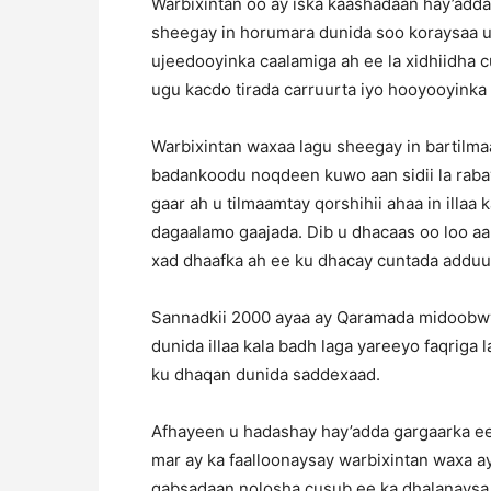
Warbixintan oo ay iska kaashadaan hay’add
sheegay in horumara dunida soo koraysaa u
ujeedooyinka caalamiga ah ee la xidhiidha cu
ugu kacdo tirada carruurta iyo hooyooyinka
Warbixintan waxaa lagu sheegay in bartilma
badankoodu noqdeen kuwo aan sidii la rabay
gaar ah u tilmaamtay qorshihii ahaa in illaa 
dagaalamo gaajada. Dib u dhacaas oo loo aan
xad dhaafka ah ee ku dhacay cuntada adduun
Sannadkii 2000 ayaa ay Qaramada midoobw
dunida illaa kala badh laga yareeyo faqriga
ku dhaqan dunida saddexaad.
Afhayeen u hadashay hay’adda gargaarka ee
mar ay ka faalloonaysay warbixintan waxa ay
qabsadaan nolosha cusub ee ka dhalanaysa 