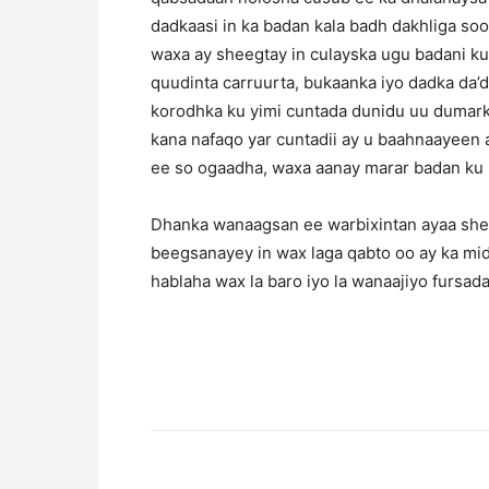
dadkaasi in ka badan kala badh dakhliga so
waxa ay sheegtay in culayska ugu badani ku
quudinta carruurta, bukaanka iyo dadka da’
korodhka ku yimi cuntada dunidu uu dumarka 
kana nafaqo yar cuntadii ay u baahnaayeen
ee so ogaadha, waxa aanay marar badan ku k
Dhanka wanaagsan ee warbixintan ayaa shee
beegsanayey in wax laga qabto oo ay ka mid 
hablaha wax la baro iyo la wanaajiyo fursadah