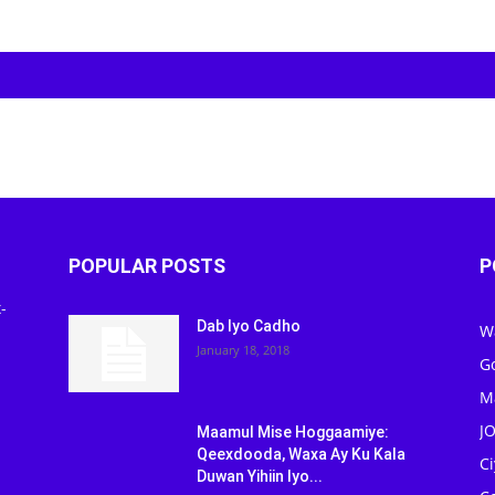
POPULAR POSTS
P
-
Dab Iyo Cadho
W
January 18, 2018
G
M
J
Maamul Mise Hoggaamiye:
Qeexdooda, Waxa Ay Ku Kala
C
Duwan Yihiin Iyo...