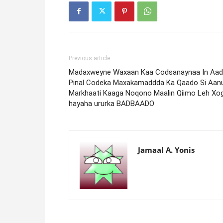
Previous article
Madaxweyne Waxaan Kaa Codsanaynaa In Aad
Pinal Codeka Maxakamaddda Ka Qaado Si Aan
Markhaati Kaaga Noqono Maalin Qiimo Leh Xo
hayaha ururka BADBAADO
Jamaal A. Yonis