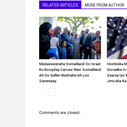
RELATED ARTICLES
MORE FROM AUTHOR
Madaxweynaha Somaliland Oo Israel
Heshiiska M
Ku Booqday Carruur Reer Somaliland
Qoraalka I
Ah Oo Qalliin Wadnaha Ah Loo
Saaray Iyo 
Sameeyay.
Jimcaha Ka
Comments are closed.