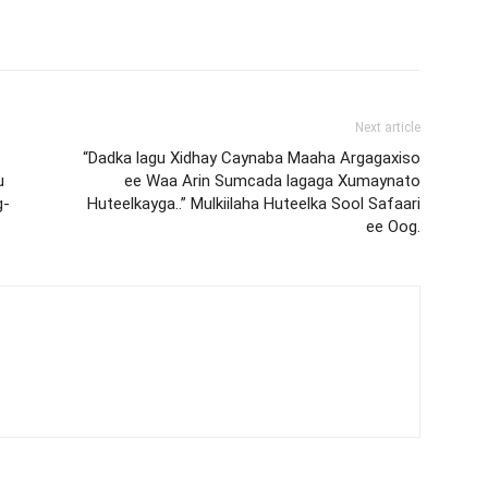
Next article
“Dadka lagu Xidhay Caynaba Maaha Argagaxiso
u
ee Waa Arin Sumcada lagaga Xumaynato
g-
Huteelkayga..” Mulkiilaha Huteelka Sool Safaari
ee Oog.