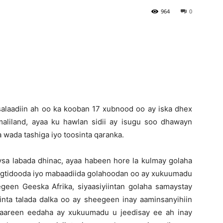
964
0
Newspaper
alaadiin ah oo ka kooban 17 xubnood oo ay iska dhex
maliland, ayaa ku hawlan sidii ay isugu soo dhawayn
wada tashiga iyo toosinta qaranka.
ysa labada dhinac, ayaa habeen hore la kulmay golaha
agtidooda iyo mabaadiida golahoodan oo ay xukuumadu
egeen Geeska Afrika, siyaasiyiintan golaha samaystay
nta talada dalka oo ay sheegeen inay aaminsanyihiin
saareen eedaha ay xukuumadu u jeedisay ee ah inay