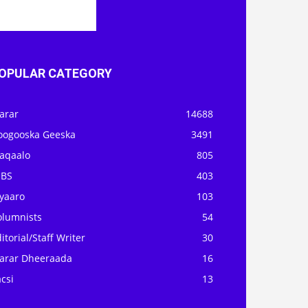
OPULAR CATEGORY
arar
14688
oogooska Geeska
3491
aqaalo
805
OBS
403
iyaaro
103
olumnists
54
itorial/Staff Writer
30
arar Dheeraada
16
csi
13