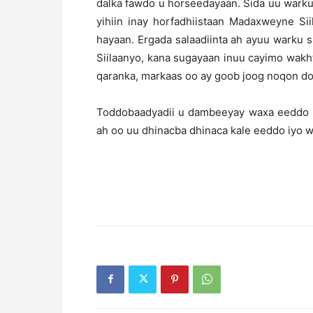
dalka fawdo u horseedayaan. Sida uu warku
yihiin inay horfadhiistaan Madaxweyne Sii
hayaan. Ergada salaadiinta ah ayuu warku
Siilaanyo, kana sugayaan inuu cayimo wakht
qaranka, markaas oo ay goob joog noqon do
Toddobaadyadii u dambeeyay waxa eeddo is
ah oo uu dhinacba dhinaca kale eeddo iyo w