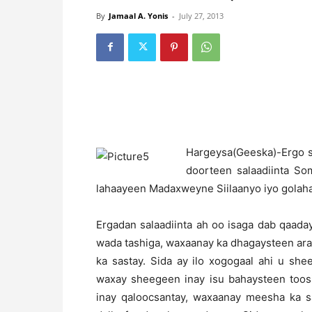
By
Jamaal A. Yonis
-
July 27, 2013
H
argeysa(Geeska)-Ergo s
doorteen salaadiinta So
lahaayeen Madaxweyne Siilaanyo iyo golaha 
Ergadan salaadiinta ah oo isaga dab qaada
wada tashiga, waxaanay ka dhagaysteen ar
ka sastay. Sida ay ilo xogogaal ahi u she
waxay sheegeen inay isu bahaysteen toosi
inay qaloocsantay, waxaanay meesha ka 