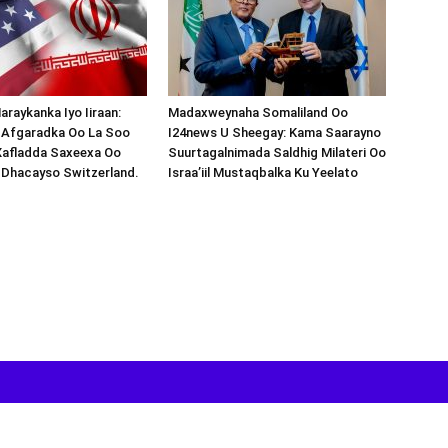
araykanka Iyo Iiraan:
Madaxweynaha Somaliland Oo
s-Afgaradka Oo La Soo
I24news U Sheegay: Kama Saarayno
Xafladda Saxeexa Oo
Suurtagalnimada Saldhig Milateri Oo
 Dhacayso Switzerland.
Israa’iil Mustaqbalka Ku Yeelato