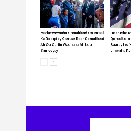
Madaxweynaha Somaliland Oo Israel
Heshiiska M
Ku Booqday Carruur Reer Somaliland
Qoraalka I
Ah Oo Qalliin Wadnaha Ah Loo
Saaray Iyo 
Sameeyay.
Jimcaha Ka