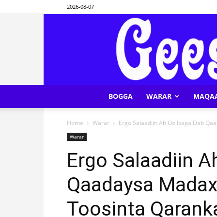
2026-08-07
BOGGA
WARAR
MAQA
Home
Warar
Ergo Salaadiin Ah Oo Isaga Dab Qa
Warar
Ergo Salaadiin A
Qaadaysa Madax
Toosinta Qarank