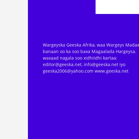
Wargeyska Geeska Afrika, waa Wargeys Madax
banaan oo ka soo baxa Magaalada Hargeysa.
waxaad nagala soo xidhiidhi kartaa:
editor@geeska.net, info@geeska.net iyo
geeska2006@yahoo.com www.geeska.net