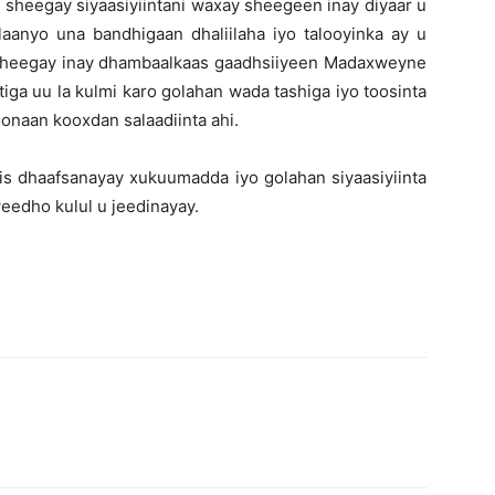
 sheegay siyaasiyiintani waxay sheegeen inay diyaar u
laanyo una bandhigaan dhaliilaha iyo talooyinka ay u
 sheegay inay dhambaalkaas gaadhsiiyeen Madaxweyne
iga uu la kulmi karo golahan wada tashiga iyo toosinta
onaan kooxdan salaadiinta ahi.
 dhaafsanayay xukuumadda iyo golahan siyaasiyiinta
eedho kulul u jeedinayay.