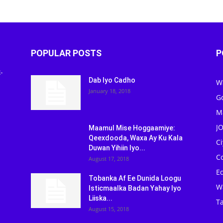
POPULAR POSTS
P
-
Dab Iyo Cadho
W
January 18, 2018
G
M
J
Maamul Mise Hoggaamiye:
Qeexdooda, Waxa Ay Ku Kala
C
Duwan Yihiin Iyo...
C
August 17, 2018
Ed
Tobanka Af Ee Dunida Loogu
W
Isticmaalka Badan Yahay Iyo
Liiska...
Ta
August 15, 2018