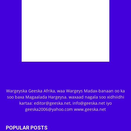
Wargeyska Geeska Afrika, waa Wargeys Madax-banaan oo ka
soo baxa Magaalada Hargeysa. waxaad nagala soo xidhiidhi
kartaa: editor@geeska.net, info@geeska.net iyo
geeska2006@yahoo.com www.geeska.net
POPULAR POSTS