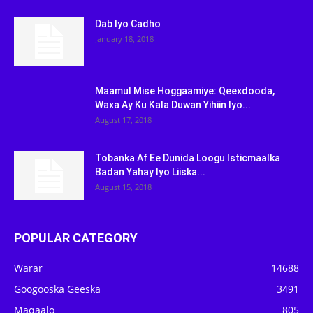
Dab Iyo Cadho
January 18, 2018
Maamul Mise Hoggaamiye: Qeexdooda,
Waxa Ay Ku Kala Duwan Yihiin Iyo...
August 17, 2018
Tobanka Af Ee Dunida Loogu Isticmaalka
Badan Yahay Iyo Liiska...
August 15, 2018
POPULAR CATEGORY
Warar
14688
Googooska Geeska
3491
Maqaalo
805