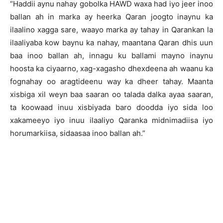
“Haddii aynu nahay gobolka HAWD waxa had iyo jeer inoo
ballan ah in marka ay heerka Qaran joogto inaynu ka
ilaalino xagga sare, waayo marka ay tahay in Qarankan la
ilaaliyaba kow baynu ka nahay, maantana Qaran dhis uun
baa inoo ballan ah, innagu ku ballami mayno inaynu
hoosta ka ciyaarno, xag-xagasho dhexdeena ah waanu ka
fognahay oo aragtideenu way ka dheer tahay. Maanta
xisbiga xil weyn baa saaran oo talada dalka ayaa saaran,
ta koowaad inuu xisbiyada baro doodda iyo sida loo
xakameeyo iyo inuu ilaaliyo Qaranka midnimadiisa iyo
horumarkiisa, sidaasaa inoo ballan ah.”