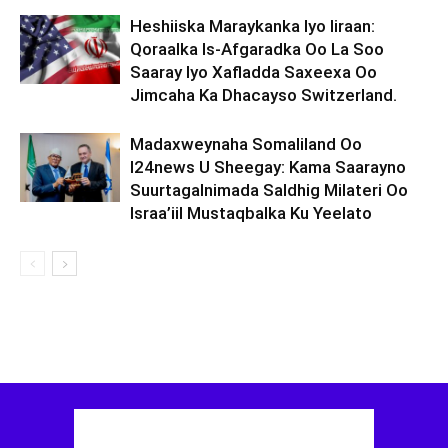
Heshiiska Maraykanka Iyo Iiraan:
Qoraalka Is-Afgaradka Oo La Soo
Saaray Iyo Xafladda Saxeexa Oo
Jimcaha Ka Dhacayso Switzerland.
Madaxweynaha Somaliland Oo
I24news U Sheegay: Kama Saarayno
Suurtagalnimada Saldhig Milateri Oo
Israa’iil Mustaqbalka Ku Yeelato