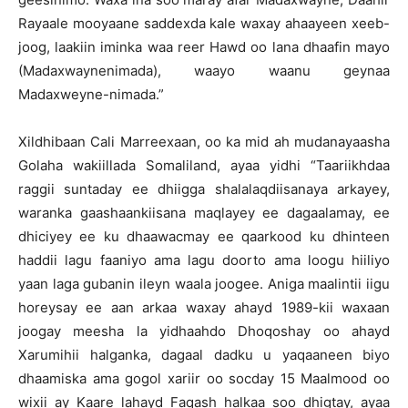
Rayaale mooyaane saddexda kale waxay ahaayeen xeeb-
joog, laakiin iminka waa reer Hawd oo lana dhaafin mayo
(Madaxwaynenimada), waayo waanu geynaa
Madaxweyne-nimada.”
Xildhibaan Cali Marreexaan, oo ka mid ah mudanayaasha
Golaha wakiillada Somaliland, ayaa yidhi “Taariikhdaa
raggii suntaday ee dhiigga shalalaqdiisanaya arkayey,
waranka gaashaankiisana maqlayey ee dagaalamay, ee
dhiciyey ee ku dhaawacmay ee qaarkood ku dhinteen
haddii lagu faaniyo ama lagu doorto ama loogu hiiliyo
yaan laga gubanin ileyn waala joogee. Aniga maalintii iigu
horeysay ee aan arkaa waxay ahayd 1989-kii waxaan
joogay meesha la yidhaahdo Dhoqoshay oo ahayd
Xarumihii halganka, dagaal dadku u yaqaaneen biyo
dhaamiska ama gogol xariir oo socday 15 Maalmood oo
wixii ay Kaare lahayd Faqash halkaa soo dhigtay, ayaa