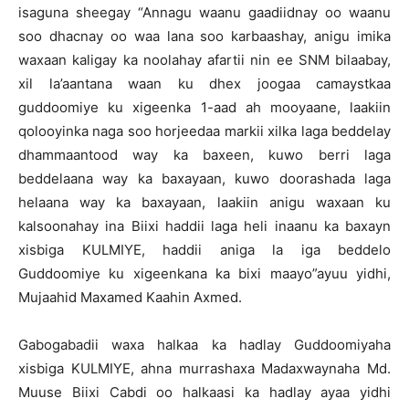
isaguna sheegay “Annagu waanu gaadiidnay oo waanu
soo dhacnay oo waa lana soo karbaashay, anigu imika
waxaan kaligay ka noolahay afartii nin ee SNM bilaabay,
xil la’aantana waan ku dhex joogaa camaystkaa
guddoomiye ku xigeenka 1-aad ah mooyaane, laakiin
qolooyinka naga soo horjeedaa markii xilka laga beddelay
dhammaantood way ka baxeen, kuwo berri laga
beddelaana way ka baxayaan, kuwo doorashada laga
helaana way ka baxayaan, laakiin anigu waxaan ku
kalsoonahay ina Biixi haddii laga heli inaanu ka baxayn
xisbiga KULMIYE, haddii aniga la iga beddelo
Guddoomiye ku xigeenkana ka bixi maayo”ayuu yidhi,
Mujaahid Maxamed Kaahin Axmed.
Gabogabadii waxa halkaa ka hadlay Guddoomiyaha
xisbiga KULMIYE, ahna murrashaxa Madaxwaynaha Md.
Muuse Biixi Cabdi oo halkaasi ka hadlay ayaa yidhi