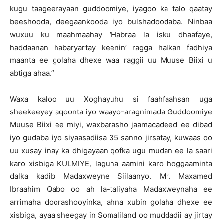
kugu taageerayaan guddoomiye, iyagoo ka talo qaatay
beeshooda, deegaankooda iyo bulshadoodaba. Ninbaa
wuxuu ku maahmaahay ‘Habraa la isku dhaafaye,
haddaanan habaryartay keenin’ ragga halkan fadhiya
maanta ee golaha dhexe waa raggii uu Muuse Biixi u
abtiga ahaa.”
Waxa kaloo uu Xoghayuhu si faahfaahsan uga
sheekeeyey aqoonta iyo waayo-aragnimada Guddoomiye
Muuse Biixi ee miyi, waxbarasho jaamacadeed ee dibad
iyo gudaba iyo siyaasadiisa 35 sanno jirsatay, kuwaas oo
uu xusay inay ka dhigayaan qofka ugu mudan ee la saari
karo xisbiga KULMIYE, laguna aamini karo hoggaaminta
dalka kadib Madaxweyne Siilaanyo. Mr. Maxamed
Ibraahim Qabo oo ah la-taliyaha Madaxweynaha ee
arrimaha doorashooyinka, ahna xubin golaha dhexe ee
xisbiga, ayaa sheegay in Somaliland oo muddadii ay jirtay