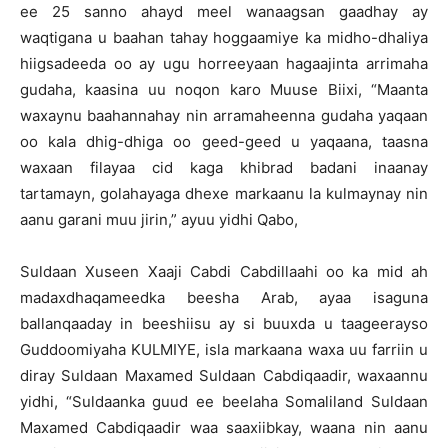
ee 25 sanno ahayd meel wanaagsan gaadhay ay
waqtigana u baahan tahay hoggaamiye ka midho-dhaliya
hiigsadeeda oo ay ugu horreeyaan hagaajinta arrimaha
gudaha, kaasina uu noqon karo Muuse Biixi, “Maanta
waxaynu baahannahay nin arramaheenna gudaha yaqaan
oo kala dhig-dhiga oo geed-geed u yaqaana, taasna
waxaan filayaa cid kaga khibrad badani inaanay
tartamayn, golahayaga dhexe markaanu la kulmaynay nin
aanu garani muu jirin,” ayuu yidhi Qabo,
Suldaan Xuseen Xaaji Cabdi Cabdillaahi oo ka mid ah
madaxdhaqameedka beesha Arab, ayaa isaguna
ballanqaaday in beeshiisu ay si buuxda u taageerayso
Guddoomiyaha KULMIYE, isla markaana waxa uu farriin u
diray Suldaan Maxamed Suldaan Cabdiqaadir, waxaannu
yidhi, “Suldaanka guud ee beelaha Somaliland Suldaan
Maxamed Cabdiqaadir waa saaxiibkay, waana nin aanu