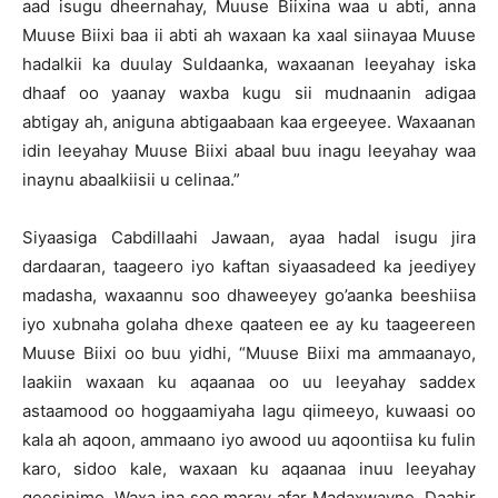
aad isugu dheernahay, Muuse Biixina waa u abti, anna
Muuse Biixi baa ii abti ah waxaan ka xaal siinayaa Muuse
hadalkii ka duulay Suldaanka, waxaanan leeyahay iska
dhaaf oo yaanay waxba kugu sii mudnaanin adigaa
abtigay ah, aniguna abtigaabaan kaa ergeeyee. Waxaanan
idin leeyahay Muuse Biixi abaal buu inagu leeyahay waa
inaynu abaalkiisii u celinaa.”
Siyaasiga Cabdillaahi Jawaan, ayaa hadal isugu jira
dardaaran, taageero iyo kaftan siyaasadeed ka jeediyey
madasha, waxaannu soo dhaweeyey go’aanka beeshiisa
iyo xubnaha golaha dhexe qaateen ee ay ku taageereen
Muuse Biixi oo buu yidhi, “Muuse Biixi ma ammaanayo,
laakiin waxaan ku aqaanaa oo uu leeyahay saddex
astaamood oo hoggaamiyaha lagu qiimeeyo, kuwaasi oo
kala ah aqoon, ammaano iyo awood uu aqoontiisa ku fulin
karo, sidoo kale, waxaan ku aqaanaa inuu leeyahay
geesinimo. Waxa ina soo maray afar Madaxwayne, Daahir