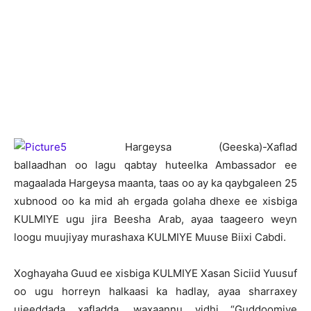
H
argeysa (Geeska)-Xaflad
ballaadhan oo lagu qabtay huteelka Ambassador ee
magaalada Hargeysa maanta, taas oo ay ka qaybgaleen 25
xubnood oo ka mid ah ergada golaha dhexe ee xisbiga
KULMIYE ugu jira Beesha Arab, ayaa taageero weyn
loogu muujiyay murashaxa KULMIYE Muuse Biixi Cabdi.
Xoghayaha Guud ee xisbiga KULMIYE Xasan Siciid Yuusuf
oo ugu horreyn halkaasi ka hadlay, ayaa sharraxey
ujeeddada xafladda, waxaannu yidhi “Guddoomiye