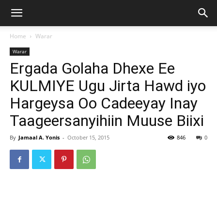
Home
Warar
Warar
Ergada Golaha Dhexe Ee
KULMIYE Ugu Jirta Hawd iyo
Hargeysa Oo Cadeeyay Inay
Taageersanyihiin Muuse Biixi
By
Jamaal A. Yonis
-
October 15, 2015
846
0