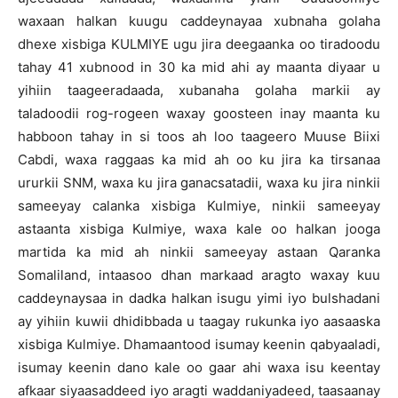
waxaan halkan kuugu caddeynayaa xubnaha golaha
dhexe xisbiga KULMIYE ugu jira deegaanka oo tiradoodu
tahay 41 xubnood in 30 ka mid ahi ay maanta diyaar u
yihiin taageeradaada, xubanaha golaha markii ay
taladoodii rog-rogeen waxay goosteen inay maanta ku
habboon tahay in si toos ah loo taageero Muuse Biixi
Cabdi, waxa raggaas ka mid ah oo ku jira ka tirsanaa
ururkii SNM, waxa ku jira ganacsatadii, waxa ku jira ninkii
sameeyay calanka xisbiga Kulmiye, ninkii sameeyay
astaanta xisbiga Kulmiye, waxa kale oo halkan jooga
martida ka mid ah ninkii sameeyay astaan Qaranka
Somaliland, intaasoo dhan markaad aragto waxay kuu
caddeynaysaa in dadka halkan isugu yimi iyo bulshadani
ay yihiin kuwii dhidibbada u taagay rukunka iyo aasaaska
xisbiga Kulmiye. Dhamaantood isumay keenin qabyaaladi,
isumay keenin dano kale oo gaar ahi waxa isu keentay
afkaar siyaasaddeed iyo aragti waddaniyadeed, taasaanay