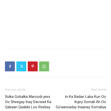
Previous article
Next article
Xulka Gobalka Maroodi-jeex
In Ka Badan Laba Kun Oo
Oo Sheegay Inay Dacwad Ka
Xujey Somali Ah Oo
Qabaan Qaabkii Loo Reebay
Go’aansaday Inaanay Somaliya