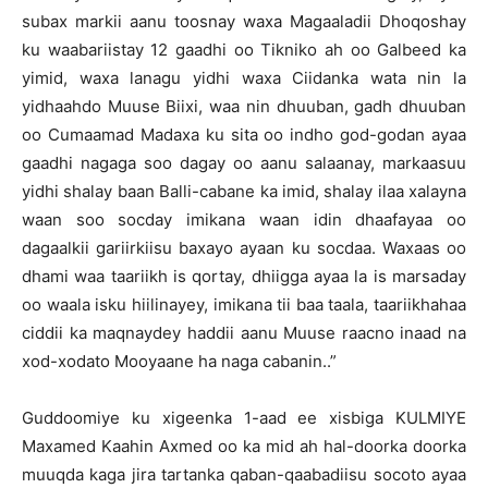
subax markii aanu toosnay waxa Magaaladii Dhoqoshay
ku waabariistay 12 gaadhi oo Tikniko ah oo Galbeed ka
yimid, waxa lanagu yidhi waxa Ciidanka wata nin la
yidhaahdo Muuse Biixi, waa nin dhuuban, gadh dhuuban
oo Cumaamad Madaxa ku sita oo indho god-godan ayaa
gaadhi nagaga soo dagay oo aanu salaanay, markaasuu
yidhi shalay baan Balli-cabane ka imid, shalay ilaa xalayna
waan soo socday imikana waan idin dhaafayaa oo
dagaalkii gariirkiisu baxayo ayaan ku socdaa. Waxaas oo
dhami waa taariikh is qortay, dhiigga ayaa la is marsaday
oo waala isku hiilinayey, imikana tii baa taala, taariikhahaa
ciddii ka maqnaydey haddii aanu Muuse raacno inaad na
xod-xodato Mooyaane ha naga cabanin..”
Guddoomiye ku xigeenka 1-aad ee xisbiga KULMIYE
Maxamed Kaahin Axmed oo ka mid ah hal-doorka doorka
muuqda kaga jira tartanka qaban-qaabadiisu socoto ayaa