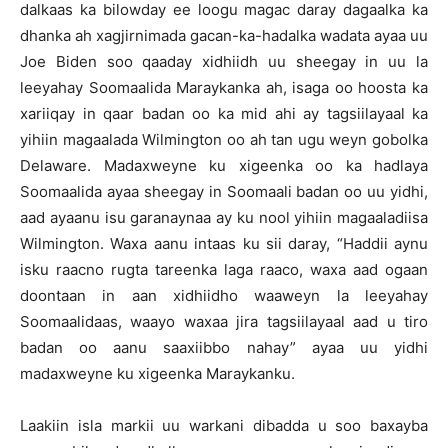
dalkaas ka bilowday ee loogu magac daray dagaalka ka
dhanka ah xagjirnimada gacan-ka-hadalka wadata ayaa uu
Joe Biden soo qaaday xidhiidh uu sheegay in uu la
leeyahay Soomaalida Maraykanka ah, isaga oo hoosta ka
xariiqay in qaar badan oo ka mid ahi ay tagsiilayaal ka
yihiin magaalada Wilmington oo ah tan ugu weyn gobolka
Delaware. Madaxweyne ku xigeenka oo ka hadlaya
Soomaalida ayaa sheegay in Soomaali badan oo uu yidhi,
aad ayaanu isu garanaynaa ay ku nool yihiin magaaladiisa
Wilmington. Waxa aanu intaas ku sii daray, “Haddii aynu
isku raacno rugta tareenka laga raaco, waxa aad ogaan
doontaan in aan xidhiidho waaweyn la leeyahay
Soomaalidaas, waayo waxaa jira tagsiilayaal aad u tiro
badan oo aanu saaxiibbo nahay” ayaa uu yidhi
madaxweyne ku xigeenka Maraykanku.
Laakiin isla markii uu warkani dibadda u soo baxayba