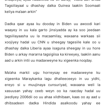
Tagsiilayaal u dhashay dalka Guinea laakiin Soomaali
keliya ma’aan arkin”
Dadka qaar ayaa ku dooday in Biden uu awoodi kari
waayey in uu kala garto jinsiyadda ay ka soo jeedaan
tagsiilayaasha uu la macaamilay, waxaana warkaas sii
xoojiyey hadal uu CNN u sheegay tagesiile kale oo u
dhashay dalka Liberia ayaa isaguna sheegay in uu hore
Biden u arkay mararna tagsigiisa ka kireeyey, laakiin aanu
aad u arkin intii uu madaxweyne ku xigeenka noqday.
Ma’aha markii ugu horreysay ee madaxweyne ku
xigeenka Maraykanka lagu dhalleeceeyo in uu yidhi,
ereyo si u muujinaya cunsuriyad, waxaana weli la
xasuusan yahay ceeb weyn oo ka raacday hadal uu
jeediyey 2006dii oo uu ahaa xildhibaan, kaas oo ay aad u
dhibsadeen dadka Hindida asalkoodu yahay ee