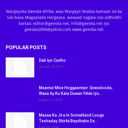
Wargeyska Geeska Afrika, waa Wargeys Madax-banaan oo ka
soo baxa Magaalada Hargeysa. waxaad nagala soo xidhiidhi
kartaa: editor@geeska.net, info@geeska.net iyo
geeska2006@yahoo.com www.geeska.net
POPULAR POSTS
Dab Iyo Cadho
January 18, 2018
Maamul Mise Hoggaamiye: Qeexdooda,
Waxa Ay Ku Kala Duwan Yihiin Iyo...
August 17, 2018
Maxaa Ka Jira In Somaliland Loogu
Tashaday Shirkii Baydhabo Ee...
June 10, 2018