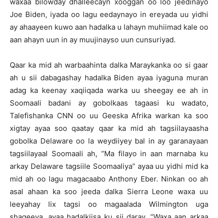
waxaa bilowday dhalleecayn xooggan oo loo jeedinayo
Joe Biden, iyada oo lagu eedaynayo in ereyada uu yidhi
ay ahaayeen kuwo aan hadalka u lahayn muhiimad kale oo
aan ahayn uun in ay muujinayso uun cunsuriyad.
Qaar ka mid ah warbaahinta dalka Maraykanka oo si gaar
ah u sii dabagashay hadalka Biden ayaa iyaguna muran
adag ka keenay xaqiiqada warka uu sheegay ee ah in
Soomaali badani ay gobolkaas tagaasi ku wadato,
Talefishanka CNN oo uu Geeska Afrika warkan ka soo
xigtay ayaa soo qaatay qaar ka mid ah tagsiilayaasha
gobolka Delaware oo la weydiiyey bal in ay garanayaan
tagsiilayaal Soomaali ah, “Ma filayo in aan marnaba ku
arkay Delaware tagsiile Soomaaliya” ayaa uu yidhi mid ka
mid ah oo lagu magacaabo Anthony Eber. Ninkan oo ah
asal ahaan ka soo jeeda dalka Sierra Leone waxa uu
leeyahay lix tagsi oo magaalada Wilmington uga
shaqeeya, ayaa hadalkiisa ku sii daray, “Waxa aan arkaa