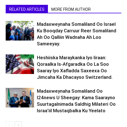
RELATED ARTICLES
MORE FROM AUTHOR
Madaxweynaha Somaliland Oo Israel
Ku Booqday Carruur Reer Somaliland
Ah Oo Qalliin Wadnaha Ah Loo
Sameeyay.
Heshiiska Maraykanka Iyo Iiraan:
Qoraalka Is-Afgaradka Oo La Soo
Saaray Iyo Xafladda Saxeexa Oo
Jimcaha Ka Dhacayso Switzerland.
Madaxweynaha Somaliland Oo
I24news U Sheegay: Kama Saarayno
Suurtagalnimada Saldhig Milateri Oo
Israa’iil Mustaqbalka Ku Yeelato