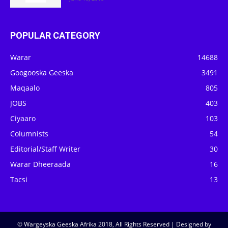
POPULAR CATEGORY
Warar
14688
Googooska Geeska
3491
Maqaalo
805
JOBS
403
Ciyaaro
103
Columnists
54
Editorial/Staff Writer
30
Warar Dheeraada
16
Tacsi
13
© Wargeyska Geeska Afrika 2018, All Rights Reserved | Designed by