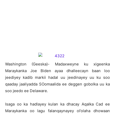
W
ashington (Geeska)- Madaxweyne ku xigeenka
Maraykanka Joe Biden ayaa dhalleecayn baan loo
jeediyey kadib markii hadal uu jeedinayey uu ku soo
qaaday jaaliyadda SOomaalida ee deggen gobolka uu ka
soo jeedo ee Delaware.
Isaga oo ka hadlayey kulan ka dhacay Aqalka Cad ee
Maraykanka oo lagu falanqaynayey ol’olaha dhowaan