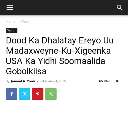
Home
Warar
Warar
Dood Ka Dhalatay Ereyo Uu
Madaxweyne-Ku-Xigeenka
USA Ka Yidhi Soomaalida
Gobolkiisa
By
Jamaal A. Yonis
-
February 21, 2015
869
0