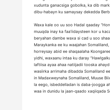
xudunta ganacsiga gobolka, ka dib marki
dibu-habayn ku samaysay dekedda Berbe
Waxa kale oo uu soo Hadal qaaday “Hor
muuqda inay ka faa’iidaysteen kor u kac
beryahan dambe waxa si cad u soo sha
Maraykanka ee ku waajahan Somaliland, 
horreysay abid ee shaqaalaha Koongarees
yidhi, waxaanu intaa ku daray “Hawlgal
laftiisa ayaa ahaa natiijadii tooska aha
wasiirka arrimaha dibadda Somaliland e
in Madaxweynaha Somaliland, Muuse Bii
la eego, isbeddelladan is daba-joogga 
waa in dunidu la jaan-qaado xaqiiqada S