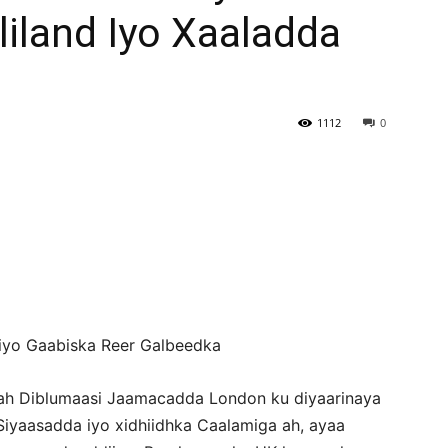
iland Iyo Xaaladda
Newspaper
1112
0
 iyo Gaabiska Reer Galbeedka
ah Diblumaasi Jaamacadda London ku diyaarinaya
iyaasadda iyo xidhiidhka Caalamiga ah, ayaa