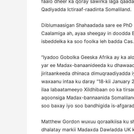
faalo dheer ka qoray sawirka laga qaad
Qadiyadda Ictiraaf-raadinta Somaliland.
Diblumaasigan Shahaadada sare ee PhD k
Caalamiga ah, ayaa sheegay in doodda 
isbeddelka ka soo foolka leh badda Cas.
“Iyadoo Gobolka Geeska Afrika ay ka al
yar ee Madax-banaanideeda ku dhawaaq
jiritaankeeda dhinaca dimuqraadiyadda i
waxaanu intaa ku daray “18-kii January
ilaa labaatameeyo Xildhibaan oo ka tirsa
aqoonsiga Madax-bannaanida Somaliland.
soo baxay iyo soo bandhigida is-afgarad
Matthew Gordon wuxuu qoraalkiisa ku sh
dhalatay markii Madaxda Dawladda UK k