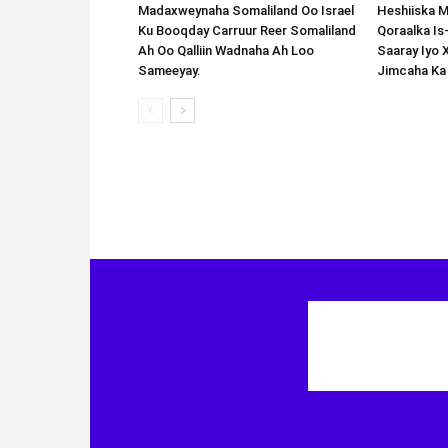
Madaxweynaha Somaliland Oo Israel
Heshiiska M
Ku Booqday Carruur Reer Somaliland
Qoraalka I
Ah Oo Qalliin Wadnaha Ah Loo
Saaray Iyo 
Sameeyay.
Jimcaha Ka