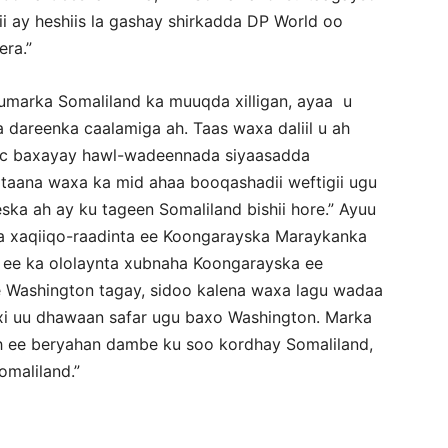
i ay heshiis la gashay shirkadda DP World oo
ra.”
umarka Somaliland ka muuqda xilligan, ayaa u
a dareenka caalamiga ah. Taas waxa daliil u ah
ac baxayay hawl-wadeennada siyaasadda
taana waxa ka mid ahaa booqashadii weftigii ugu
ka ah ay ku tageen Somaliland bishii hore.” Ayuu
ka xaqiiqo-raadinta ee Koongarayska Maraykanka
yd ee ka ololaynta xubnaha Koongarayska ee
e Washington tagay, sidoo kalena waxa lagu wadaa
xi uu dhawaan safar ugu baxo Washington. Marka
ah ee beryahan dambe ku soo kordhay Somaliland,
omaliland.”