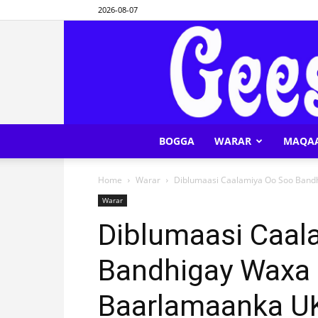
2026-08-07
BOGGA
WARAR
MAQA
Home
Warar
Diblumaasi Caalamiya Oo Soo Bandh
Warar
Diblumaasi Caal
Bandhigay Waxa 
Baarlamaanka U