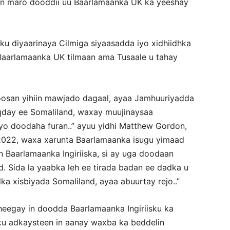
an maro dooddii uu Baarlamaanka UK ka yeeshay
u diyaarinaya Cilmiga siyaasadda iyo xidhiidhka
Baarlamaanka UK tilmaan ama Tusaale u tahay
oosan yihiin mawjado dagaal, ayaa Jamhuuriyadda
day ee Somaliland, waxay muujinaysaa
yo doodaha furan..” ayuu yidhi Matthew Gordon,
 2022, waxa xarunta Baarlamaanka isugu yimaad
n Baarlamaanka Ingiriiska, si ay uga doodaan
 Sida la yaabka leh ee tirada badan ee dadka u
ka xisbiyada Somaliland, ayaa abuurtay rejo..”
eegay in doodda Baarlamaanka Ingiriisku ka
u adkaysteen in aanay waxba ka beddelin