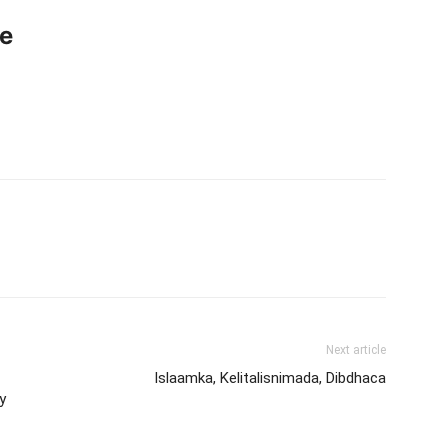
ce
Next article
Islaamka, Kelitalisnimada, Dibdhaca
y