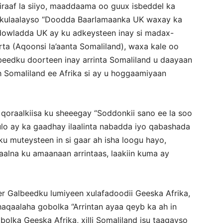
iraaf la siiyo, maaddaama oo guux isbeddel ka
 kulaalayso “Doodda Baarlamaanka UK waxay ka
 dowladda UK ay ku adkeysteen inay si madax-
rta (Aqoonsi la’aanta Somaliland), waxa kale oo
eedku doorteen inay arrinta Somaliland u daayaan
h Somaliland ee Afrika si ay u hoggaamiyaan
qoraalkiisa ku sheeegay “Soddonkii sano ee la soo
lo ay ka gaadhay ilaalinta nabadda iyo qabashada
 muteysteen in si gaar ah isha loogu hayo,
alna ku amaanaan arrintaas, laakiin kuma ay
er Galbeedku lumiyeen xulafadoodii Geeska Afrika,
haqaalaha gobolka “Arrintan ayaa qeyb ka ah in
olka Geeska Afrika, xilli Somaliland isu taagayso