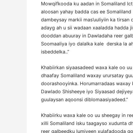
Mowqifkooda ku aadan in Somaliland Ict
aloosan yahay badda cas ee Somaliland
dambeysay markii mas’uuliyiin ka tirsan
adayg ah u sii wadaan xaaladda hadda ji
dooddan abuuray in Dawladaha reer galb
Soomaaliya iyo dalalka kale derska la a
isbeddelka..”
Khabiirkan siyaasadeed waxa kale oo uu 
dhaafay Somaliland waxay urursatay guu
doorashooyinka. Horumarradaas waxay ku
Dawlado Shisheeye iyo Siyaasad dejiyeya
guulaysan aqoonsi diblomaasiyadeed.”
Khabiirku waxa kale oo uu sheegay in re
xilli Somaliland isku taagayso xudunta d
reer galbeedku lumiyeen xulafadooda gob