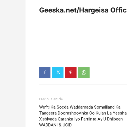
Geeska.net/Hargeisa Offi
Previous article
Wefti Ka Socda Waddamada Somaliland Ka
Taageera Doorashooyinka Oo Kulan La Yeesha
Xisbiyada Qaranka Iyo Farriinta Ay U Dhiibeen
WADDANI & UCID