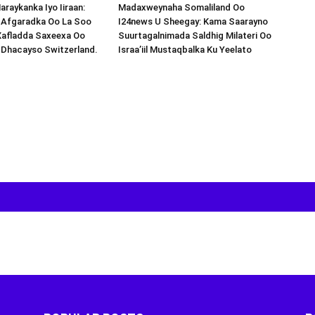
araykanka Iyo Iiraan:
Madaxweynaha Somaliland Oo
s-Afgaradka Oo La Soo
I24news U Sheegay: Kama Saarayno
Xafladda Saxeexa Oo
Suurtagalnimada Saldhig Milateri Oo
 Dhacayso Switzerland.
Israa’iil Mustaqbalka Ku Yeelato