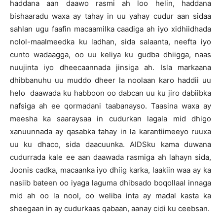
haddana aan daawo rasmi ah loo helin, haddana
bishaaradu waxa ay tahay in uu yahay cudur aan sidaa
sahlan ugu faafin macaamilka caadiga ah iyo xidhiidhada
nolol-maalmeedka ku ladhan, sida salaanta, neefta iyo
cunto wadaagga, oo uu keliya ku gudba dhiigga, naas
nuujinta iyo dheecaannada jinsiga ah. Isla markaana
dhibbanuhu uu muddo dheer la noolaan karo haddii uu
helo daawada ku habboon oo dabcan uu ku jiro dabiibka
nafsiga ah ee qormadani taabanayso. Taasina waxa ay
meesha ka saaraysaa in cudurkan lagala mid dhigo
xanuunnada ay qasabka tahay in la karantiimeeyo ruuxa
uu ku dhaco, sida daacuunka. AIDSku kama duwana
cudurrada kale ee aan daawada rasmiga ah lahayn sida,
Joonis cadka, macaanka iyo dhiig karka, laakiin waa ay ka
nasiib bateen oo iyaga laguma dhibsado boqollaal innaga
mid ah oo la nool, oo weliba inta ay madal kasta ka
sheegaan in ay cudurkaas qabaan, aanay cidi ku ceebsan.