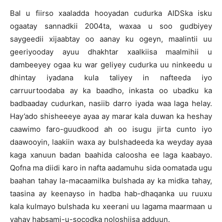
Bal u fiirso xaaladda hooyadan cudurka AIDSka isku
ogaatay sannadkii 2004ta, waxaa u soo gudbiyey
saygeedii xijaabtay oo aanay ku ogeyn, maalintii uu
geeriyooday ayuu dhakhtar xaalkiisa maalmihii u
dambeeyey ogaa ku war geliyey cudurka uu ninkeedu u
dhintay iyadana kula taliyey in nafteeda iyo
carruurtoodaba ay ka baadho, inkasta oo ubadku ka
badbaaday cudurkan, nasiib darro iyada waa laga helay.
Hay’ado shisheeeye ayaa ay marar kala duwan ka heshay
caawimo faro-guudkood ah oo isugu jirta cunto iyo
daawooyin, laakiin waxa ay bulshadeeda ka weyday ayaa
kaga xanuun badan baahida caloosha ee laga kaabayo.
Qofna ma diidi karo in nafta aadamuhu sida oomatada ugu
baahan tahay la-macaamilka bulshada ay ka midka tahay,
taasina ay keenayso in hadba hab-dhaqanka uu ruuxu
kala kulmayo bulshada ku xeerani uu lagama maarmaan u
yahay habsami-u-socodka noloshiisa adduun.