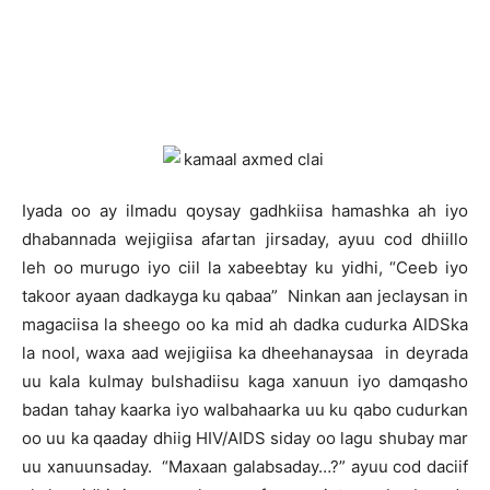
I
yada oo ay ilmadu qoysay gadhkiisa hamashka ah iyo
dhabannada wejigiisa afartan jirsaday, ayuu cod dhiillo
leh oo murugo iyo ciil la xabeebtay ku yidhi, “Ceeb iyo
takoor ayaan dadkayga ku qabaa” Ninkan aan jeclaysan in
magaciisa la sheego oo ka mid ah dadka cudurka AIDSka
la nool, waxa aad wejigiisa ka dheehanaysaa in deyrada
uu kala kulmay bulshadiisu kaga xanuun iyo damqasho
badan tahay kaarka iyo walbahaarka uu ku qabo cudurkan
oo uu ka qaaday dhiig HIV/AIDS siday oo lagu shubay mar
uu xanuunsaday. “Maxaan galabsaday…?” ayuu cod daciif