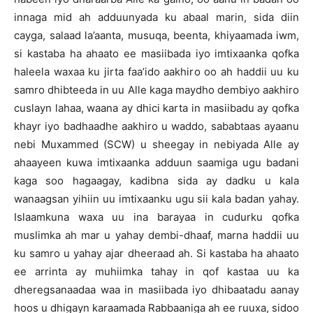
innaga mid ah adduunyada ku abaal marin, sida diin
cayga, salaad la’aanta, musuqa, beenta, khiyaamada iwm,
si kastaba ha ahaato ee masiibada iyo imtixaanka qofka
haleela waxaa ku jirta faa’ido aakhiro oo ah haddii uu ku
samro dhibteeda in uu Alle kaga maydho dembiyo aakhiro
cuslayn lahaa, waana ay dhici karta in masiibadu ay qofka
khayr iyo badhaadhe aakhiro u waddo, sababtaas ayaanu
nebi Muxammed (SCW) u sheegay in nebiyada Alle ay
ahaayeen kuwa imtixaanka adduun saamiga ugu badani
kaga soo hagaagay, kadibna sida ay dadku u kala
wanaagsan yihiin uu imtixaanku ugu sii kala badan yahay.
Islaamkuna waxa uu ina barayaa in cudurku qofka
muslimka ah mar u yahay dembi-dhaaf, marna haddii uu
ku samro u yahay ajar dheeraad ah. Si kastaba ha ahaato
ee arrinta ay muhiimka tahay in qof kastaa uu ka
dheregsanaadaa waa in masiibada iyo dhibaatadu aanay
hoos u dhigayn karaamada Rabbaaniga ah ee ruuxa, sidoo