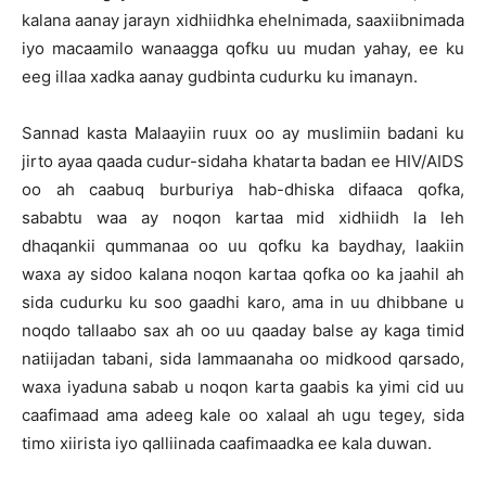
kalana aanay jarayn xidhiidhka ehelnimada, saaxiibnimada
iyo macaamilo wanaagga qofku uu mudan yahay, ee ku
eeg illaa xadka aanay gudbinta cudurku ku imanayn.
Sannad kasta Malaayiin ruux oo ay muslimiin badani ku
jirto ayaa qaada cudur-sidaha khatarta badan ee HIV/AIDS
oo ah caabuq burburiya hab-dhiska difaaca qofka,
sababtu waa ay noqon kartaa mid xidhiidh la leh
dhaqankii qummanaa oo uu qofku ka baydhay, laakiin
waxa ay sidoo kalana noqon kartaa qofka oo ka jaahil ah
sida cudurku ku soo gaadhi karo, ama in uu dhibbane u
noqdo tallaabo sax ah oo uu qaaday balse ay kaga timid
natiijadan tabani, sida lammaanaha oo midkood qarsado,
waxa iyaduna sabab u noqon karta gaabis ka yimi cid uu
caafimaad ama adeeg kale oo xalaal ah ugu tegey, sida
timo xiirista iyo qalliinada caafimaadka ee kala duwan.