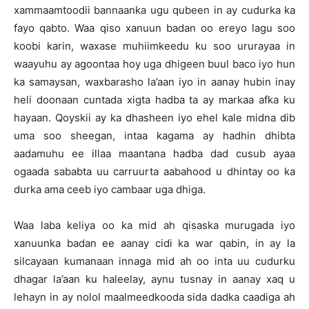
xammaamtoodii bannaanka ugu qubeen in ay cudurka ka
fayo qabto. Waa qiso xanuun badan oo ereyo lagu soo
koobi karin, waxase muhiimkeedu ku soo ururayaa in
waayuhu ay agoontaa hoy uga dhigeen buul baco iyo hun
ka samaysan, waxbarasho la’aan iyo in aanay hubin inay
heli doonaan cuntada xigta hadba ta ay markaa afka ku
hayaan. Qoyskii ay ka dhasheen iyo ehel kale midna dib
uma soo sheegan, intaa kagama ay hadhin dhibta
aadamuhu ee illaa maantana hadba dad cusub ayaa
ogaada sababta uu carruurta aabahood u dhintay oo ka
durka ama ceeb iyo cambaar uga dhiga.
Waa laba keliya oo ka mid ah qisaska murugada iyo
xanuunka badan ee aanay cidi ka war qabin, in ay la
silcayaan kumanaan innaga mid ah oo inta uu cudurku
dhagar la’aan ku haleelay, aynu tusnay in aanay xaq u
lehayn in ay nolol maalmeedkooda sida dadka caadiga ah