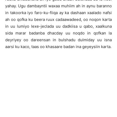
yahay. Ugu dambayntii waxaa muhiim ah in aynu baranno
in takoorka iyo faro-ku-fiiqa ay ka dashaan xaalado nafsi
ah oo qofka ku beera ruux cadaawadeed, oo noqon karta
in uu lumiyo lexe-jeclada uu dadkiisa u qabo, xaalkuna
sida marar badanba dhacday uu noqdo in qofkan la
deyriyey oo dareensan in bulshadu dulmiday uu isna
aarsi ku kaco, taas oo khasaare badan ina geyeysiin karta.