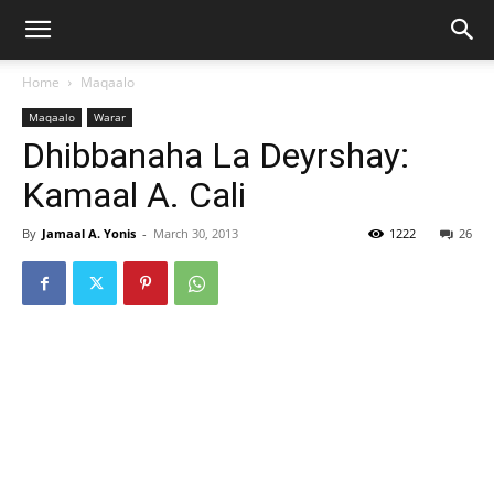
Home
Maqaalo
Maqaalo
Warar
Dhibbanaha La Deyrshay:
Kamaal A. Cali
By
Jamaal A. Yonis
-
March 30, 2013
1222
26