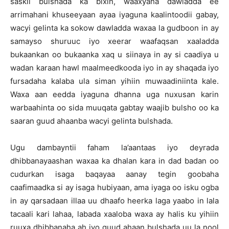
saskii bulshada ka bixin, waaxyaha dawladda ee
arrimahani khuseeyaan ayaa iyaguna kaalintoodii gabay,
wacyi gelinta ka sokow dawladda waxaa la gudboon in ay
samayso shuruuc iyo xeerar waafaqsan xaaladda
bukaankan oo bukaanka xaq u siinaya in ay si caadiya u
wadan karaan hawl maalmeedkooda iyo in ay shaqada iyo
fursadaha kalaba ula siman yihiin muwaadiniinta kale.
Waxa aan eedda iyaguna dhanna uga nuxusan karin
warbaahinta oo sida muuqata gabtay waajib bulsho oo ka
saaran guud ahaanba wacyi gelinta bulshada.
Ugu dambayntii faham la’aantaas iyo deyrada
dhibbanayaashan waxaa ka dhalan kara in dad badan oo
cudurkan isaga baqayaa aanay tegin goobaha
caafimaadka si ay isaga hubiyaan, ama iyaga oo isku ogba
in ay qarsadaan illaa uu dhaafo heerka laga yaabo in lala
tacaali kari lahaa, labada xaaloba waxa ay halis ku yihiin
ruuxa dhibbanaha ah iyo guud ahaan bulshada uu la nool