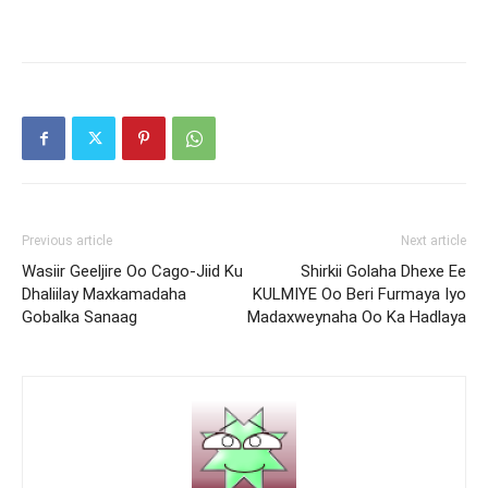
Previous article
Next article
Wasiir Geeljire Oo Cago-Jiid Ku
Shirkii Golaha Dhexe Ee
Dhaliilay Maxkamadaha
KULMIYE Oo Beri Furmaya Iyo
Gobalka Sanaag
Madaxweynaha Oo Ka Hadlaya