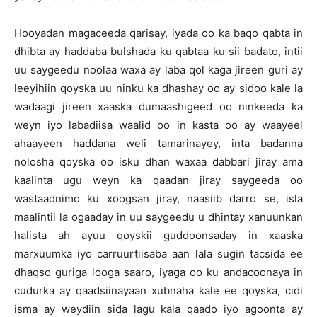
Hooyadan magaceeda qarisay, iyada oo ka baqo qabta in
dhibta ay haddaba bulshada ku qabtaa ku sii badato, intii
uu saygeedu noolaa waxa ay laba qol kaga jireen guri ay
leeyihiin qoyska uu ninku ka dhashay oo ay sidoo kale la
wadaagi jireen xaaska dumaashigeed oo ninkeeda ka
weyn iyo labadiisa waalid oo in kasta oo ay waayeel
ahaayeen haddana weli tamarinayey, inta badanna
nolosha qoyska oo isku dhan waxaa dabbari jiray ama
kaalinta ugu weyn ka qaadan jiray saygeeda oo
wastaadnimo ku xoogsan jiray, naasiib darro se, isla
maalintii la ogaaday in uu saygeedu u dhintay xanuunkan
halista ah ayuu qoyskii guddoonsaday in xaaska
marxuumka iyo carruurtiisaba aan lala sugin tacsida ee
dhaqso guriga looga saaro, iyaga oo ku andacoonaya in
cudurka ay qaadsiinayaan xubnaha kale ee qoyska, cidi
isma ay weydiin sida lagu kala qaado iyo agoonta ay