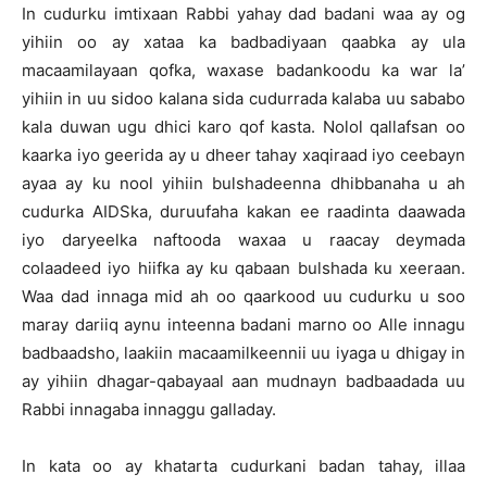
In cudurku imtixaan Rabbi yahay dad badani waa ay og
yihiin oo ay xataa ka badbadiyaan qaabka ay ula
macaamilayaan qofka, waxase badankoodu ka war la’
yihiin in uu sidoo kalana sida cudurrada kalaba uu sababo
kala duwan ugu dhici karo qof kasta. Nolol qallafsan oo
kaarka iyo geerida ay u dheer tahay xaqiraad iyo ceebayn
ayaa ay ku nool yihiin bulshadeenna dhibbanaha u ah
cudurka AIDSka, duruufaha kakan ee raadinta daawada
iyo daryeelka naftooda waxaa u raacay deymada
colaadeed iyo hiifka ay ku qabaan bulshada ku xeeraan.
Waa dad innaga mid ah oo qaarkood uu cudurku u soo
maray dariiq aynu inteenna badani marno oo Alle innagu
badbaadsho, laakiin macaamilkeennii uu iyaga u dhigay in
ay yihiin dhagar-qabayaal aan mudnayn badbaadada uu
Rabbi innagaba innaggu galladay.
In kata oo ay khatarta cudurkani badan tahay, illaa