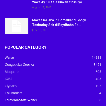
Waxa Ay Ku Kala Duwan Yihiin Iyo...
August 17, 2018
Maxaa Ka Jira In Somaliland Loogu
Tashaday Shirkii Baydhabo Ee...
June 10, 2018
POPULAR CATEGORY
Warar
14688
Googooska Geeska
3491
Maqaalo
805
JOBS
403
Ciyaaro
103
Columnists
54
Editorial/Staff Writer
30