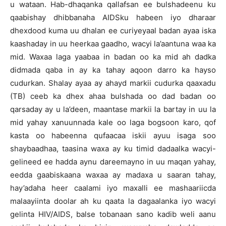
u wataan. Hab-dhaqanka qallafsan ee bulshadeenu ku
qaabishay dhibbanaha AIDSku habeen iyo dharaar
dhexdood kuma uu dhalan ee curiyeyaal badan ayaa iska
kaashaday in uu heerkaa gaadho, wacyi la’aantuna waa ka
mid. Waxaa laga yaabaa in badan oo ka mid ah dadka
didmada qaba in ay ka tahay aqoon darro ka hayso
cudurkan. Shalay ayaa ay ahayd markii cudurka qaaxadu
(TB) ceeb ka dhex ahaa bulshada oo dad badan oo
qarsaday ay u la’deen, maantase markii la bartay in uu la
mid yahay xanuunnada kale oo laga bogsoon karo, qof
kasta oo habeenna qufaacaa iskii ayuu isaga soo
shaybaadhaa, taasina waxa ay ku timid dadaalka wacyi-
gelineed ee hadda aynu dareemayno in uu maqan yahay,
eedda gaabiskaana waxaa ay madaxa u saaran tahay,
hay’adaha heer caalami iyo maxalli ee mashaariicda
malaayiinta doolar ah ku qaata la dagaalanka iyo wacyi
gelinta HIV/AIDS, balse tobanaan sano kadib weli aanu