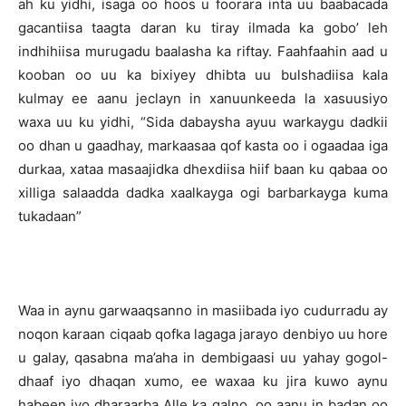
ah ku yidhi, isaga oo hoos u foorara inta uu baabacada
gacantiisa taagta daran ku tiray ilmada ka gobo’ leh
indhihiisa murugadu baalasha ka riftay. Faahfaahin aad u
kooban oo uu ka bixiyey dhibta uu bulshadiisa kala
kulmay ee aanu jeclayn in xanuunkeeda la xasuusiyo
waxa uu ku yidhi, “Sida dabaysha ayuu warkaygu dadkii
oo dhan u gaadhay, markaasaa qof kasta oo i ogaadaa iga
durkaa, xataa masaajidka dhexdiisa hiif baan ku qabaa oo
xilliga salaadda dadka xaalkayga ogi barbarkayga kuma
tukadaan”
Waa in aynu garwaaqsanno in masiibada iyo cudurradu ay
noqon karaan ciqaab qofka lagaga jarayo denbiyo uu hore
u galay, qasabna ma’aha in dembigaasi uu yahay gogol-
dhaaf iyo dhaqan xumo, ee waxaa ku jira kuwo aynu
habeen iyo dharaarba Alle ka galno, oo aanu in badan oo