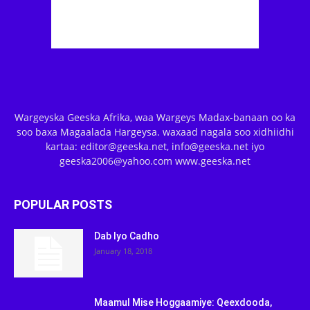
Wargeyska Geeska Afrika, waa Wargeys Madax-banaan oo ka
soo baxa Magaalada Hargeysa. waxaad nagala soo xidhiidhi
kartaa: editor@geeska.net, info@geeska.net iyo
geeska2006@yahoo.com www.geeska.net
POPULAR POSTS
Dab Iyo Cadho
January 18, 2018
Maamul Mise Hoggaamiye: Qeexdooda,