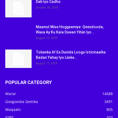
Dab Iyo Cadho
January 18, 2018
Maamul Mise Hoggaamiye: Qeexdooda,
Waxa Ay Ku Kala Duwan Yihiin Iyo...
August 17, 2018
Tobanka Af Ee Dunida Loogu Isticmaalka
Badan Yahay Iyo Liiska...
August 15, 2018
POPULAR CATEGORY
Warar
14688
Googooska Geeska
3491
Maqaalo
805
JOBS
403