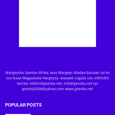
Wargeyska Geeska Afrika, waa Wargeys Madax-banaan oo ka
soo baxa Magaalada Hargeysa. waxaad nagala soo xidhiidhi
kartaa: editor@geeska.net, info@geeska.net iyo
geeska2006@yahoo.com www.geeska.net
POPULAR POSTS