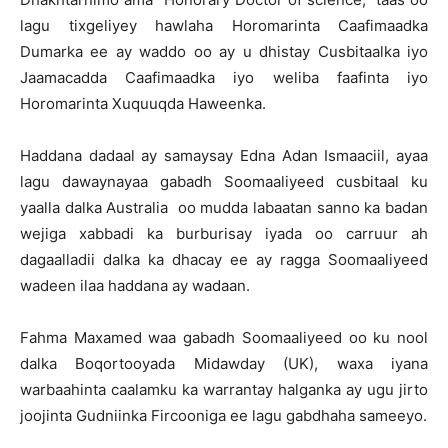
lagu tixgeliyey hawlaha Horomarinta Caafimaadka
Dumarka ee ay waddo oo ay u dhistay Cusbitaalka iyo
Jaamacadda Caafimaadka iyo weliba faafinta iyo
Horomarinta Xuquuqda Haweenka.
Haddana dadaal ay samaysay Edna Adan Ismaaciil, ayaa
lagu dawaynayaa gabadh Soomaaliyeed cusbitaal ku
yaalla dalka Australia oo mudda labaatan sanno ka badan
wejiga xabbadi ka burburisay iyada oo carruur ah
dagaalladii dalka ka dhacay ee ay ragga Soomaaliyeed
wadeen ilaa haddana ay wadaan.
Fahma Maxamed waa gabadh Soomaaliyeed oo ku nool
dalka Boqortooyada Midawday (UK), waxa iyana
warbaahinta caalamku ka warrantay halganka ay ugu jirto
joojinta Gudniinka Fircooniga ee lagu gabdhaha sameeyo.