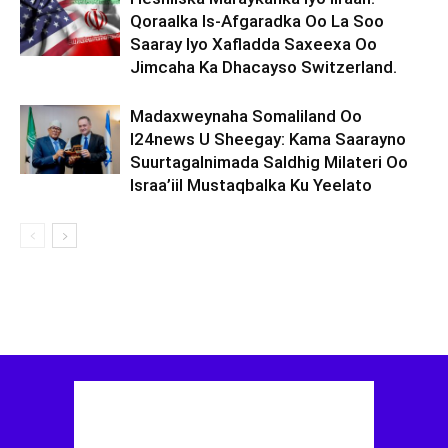
Qoraalka Is-Afgaradka Oo La Soo
Saaray Iyo Xafladda Saxeexa Oo
Jimcaha Ka Dhacayso Switzerland.
Madaxweynaha Somaliland Oo
I24news U Sheegay: Kama Saarayno
Suurtagalnimada Saldhig Milateri Oo
Israa’iil Mustaqbalka Ku Yeelato