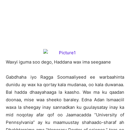
Waxyi iguma soo dego, Haddana wax ima seegaane
G
abdhaha iyo Ragga Soomaaliyeed ee warbaahinta
dunidu ay wax ka qortay kala mudanaa, oo kala duwanaa.
Bal hadda dhaayahaaga la kaasho. Wax ma ku qaadan
doonaa, mise waa sheeko baraley. Edna Adan Ismaaciil
waxa la sheegay inay sannadkan ku guulaysatay inay ka
mid noqotay afar qof oo Jaamacadda “University of
Pennsylvania” ay ku maamuustay shahaado-sharaf ah
Dhakhtarnimo ama “Honorary Doctor of science,” taas oo