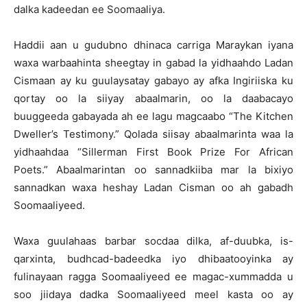
dalka kadeedan ee Soomaaliya.
Haddii aan u gudubno dhinaca carriga Maraykan iyana
waxa warbaahinta sheegtay in gabad la yidhaahdo Ladan
Cismaan ay ku guulaysatay gabayo ay afka Ingiriiska ku
qortay oo la siiyay abaalmarin, oo la daabacayo
buuggeeda gabayada ah ee lagu magcaabo “The Kitchen
Dweller’s Testimony.” Qolada siisay abaalmarinta waa la
yidhaahdaa “Sillerman First Book Prize For African
Poets.” Abaalmarintan oo sannadkiiba mar la bixiyo
sannadkan waxa heshay Ladan Cisman oo ah gabadh
Soomaaliyeed.
Waxa guulahaas barbar socdaa dilka, af-duubka, is-
qarxinta, budhcad-badeedka iyo dhibaatooyinka ay
fulinayaan ragga Soomaaliyeed ee magac-xummadda u
soo jiidaya dadka Soomaaliyeed meel kasta oo ay