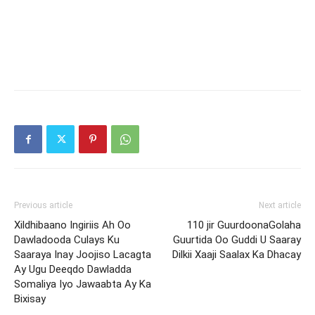
Previous article
Next article
Xildhibaano Ingiriis Ah Oo
110 jir GuurdoonaGolaha
Dawladooda Culays Ku
Guurtida Oo Guddi U Saaray
Saaraya Inay Joojiso Lacagta
Dilkii Xaaji Saalax Ka Dhacay
Ay Ugu Deeqdo Dawladda
Somaliya Iyo Jawaabta Ay Ka
Bixisay