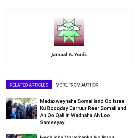
Jamaal A. Yonis
RELATED ARTICLES
MORE FROM AUTHOR
Madaxweynaha Somaliland Oo Israel
Ku Booqday Carruur Reer Somaliland
Ah Oo Qalliin Wadnaha Ah Loo
Sameeyay.
Heshiiska Maraykanka Iyo Iiraan: