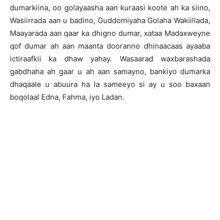
dumarkiina, oo golayaasha aan kuraasi koote ah ka siino,
Wasiirrada aan u badino, Guddomiyaha Golaha Wakiillada,
Maayarada aan qaar ka dhigno dumar, xataa Madaxweyne
qof dumar ah aan maanta dooranno dhinaacaas ayaaba
ictiraafkii ka dhaw yahay. Wasaarad waxbarashada
gabdhaha ah gaar u ah aan samayno, bankiyo dumarka
dhaqaale u abuura ha la sameeyo si ay u soo baxaan
boqolaal Edna, Fahma, iyo Ladan.