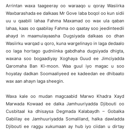
Arrintan waxa taageeray oo waraaqo u qoray Wasiirka
Waxbarashada ee dalkaas Mr Gove laba boqol oo kun sidii
uu u qaabili lahaa Fahma Maxamad oo wax ula qaban
lahaa, kaas oo qaabilay Fahma oo qaatay soo jeedinteedii
ahayd in maamulayaasha Dugsiyada dalkaas oo dhan
Wasiirku warqad u qoro, kuna wargelinayo in laga dedaalo
oo laga hortago gudniinka gabdhaha dugsiyada dhigta,
waxana soo bogaadiyay Xoghaya Guud ee Jimciyadda
Qaromaha Ban KI-moon. Waa guul iyo magac u soo
hoyatay dadkan Soomaaliyeed ee kadeedan ee dhibaato
wax aan ahayn laga sheegin.
Waxa kale oo mudan magcaabid Marwo Khadra Xayd
Marwada Kowaad ee dalka Jamhuuriyadda Djibouti oo
Cusbitaal ka dhisaysa Degmada Kalabaydh – Gobalka
Gabiilay ee Jamhuuriyadda Somaliland, halka dawladda
Djibouti ee raggu xukumaan ay hub iyo ciidan u dirtay