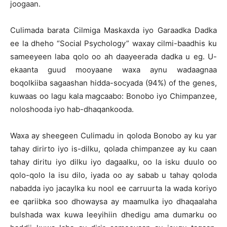
joogaan.
Culimada barata Cilmiga Maskaxda iyo Garaadka Dadka
ee la dheho “Social Psychology” waxay cilmi-baadhis ku
sameeyeen laba qolo oo ah daayeerada dadka u eg. U-
ekaanta guud mooyaane waxa aynu wadaagnaa
boqolkiiba sagaashan hidda-socyada (94%) of the genes,
kuwaas oo lagu kala magcaabo: Bonobo iyo Chimpanzee,
noloshooda iyo hab-dhaqankooda.
Waxa ay sheegeen Culimadu in qoloda Bonobo ay ku yar
tahay dirirto iyo is-dilku, qolada chimpanzee ay ku caan
tahay diritu iyo dilku iyo dagaalku, oo la isku duulo oo
qolo-qolo la isu dilo, iyada oo ay sabab u tahay qoloda
nabadda iyo jacaylka ku nool ee carruurta la wada koriyo
ee qariibka soo dhowaysa ay maamulka iyo dhaqaalaha
bulshada wax kuwa leeyihiin dhedigu ama dumarku oo