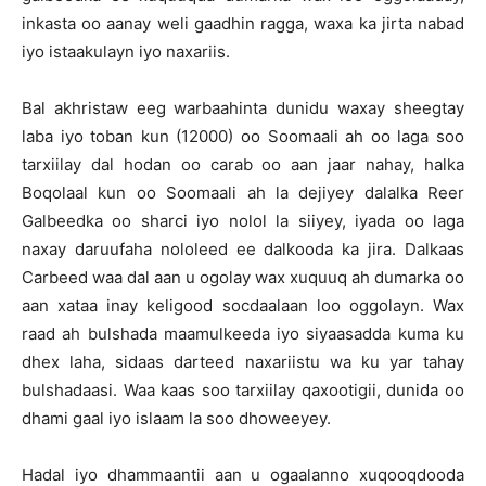
inkasta oo aanay weli gaadhin ragga, waxa ka jirta nabad
iyo istaakulayn iyo naxariis.
Bal akhristaw eeg warbaahinta dunidu waxay sheegtay
laba iyo toban kun (12000) oo Soomaali ah oo laga soo
tarxiilay dal hodan oo carab oo aan jaar nahay, halka
Boqolaal kun oo Soomaali ah la dejiyey dalalka Reer
Galbeedka oo sharci iyo nolol la siiyey, iyada oo laga
naxay daruufaha nololeed ee dalkooda ka jira. Dalkaas
Carbeed waa dal aan u ogolay wax xuquuq ah dumarka oo
aan xataa inay keligood socdaalaan loo oggolayn. Wax
raad ah bulshada maamulkeeda iyo siyaasadda kuma ku
dhex laha, sidaas darteed naxariistu wa ku yar tahay
bulshadaasi. Waa kaas soo tarxiilay qaxootigii, dunida oo
dhami gaal iyo islaam la soo dhoweeyey.
Hadal iyo dhammaantii aan u ogaalanno xuqooqdooda