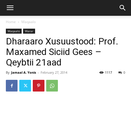
Home
Maqaalo
Maqaalo
Warar
Dharaaro Xusuustood: Prof.
Maxamed Siciid Gees –
Qeybtii 21aad
By
Jamaal A. Yonis
-
February 27, 2014
1117
0