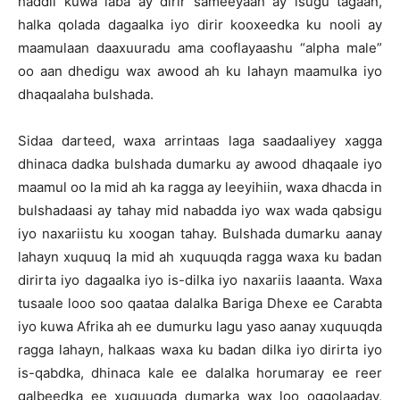
haddii kuwa laba ay dirir sameeyaan ay isugu tagaan,
halka qolada dagaalka iyo dirir kooxeedka ku nooli ay
maamulaan daaxuuradu ama cooflayaashu “alpha male”
oo aan dhedigu wax awood ah ku lahayn maamulka iyo
dhaqaalaha bulshada.
Sidaa darteed, waxa arrintaas laga saadaaliyey xagga
dhinaca dadka bulshada dumarku ay awood dhaqaale iyo
maamul oo la mid ah ka ragga ay leeyihiin, waxa dhacda in
bulshadaasi ay tahay mid nabadda iyo wax wada qabsigu
iyo naxariistu ku xoogan tahay. Bulshada dumarku aanay
lahayn xuquuq la mid ah xuquuqda ragga waxa ku badan
dirirta iyo dagaalka iyo is-dilka iyo naxariis laaanta. Waxa
tusaale looo soo qaataa dalalka Bariga Dhexe ee Carabta
iyo kuwa Afrika ah ee dumurku lagu yaso aanay xuquuqda
ragga lahayn, halkaas waxa ku badan dilka iyo dirirta iyo
is-qabdka, dhinaca kale ee dalalka horumaray ee reer
galbeedka ee xuquuqda dumarka wax loo oggolaaday,