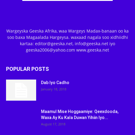
Wargeyska Geeska Afrika, waa Wargeys Madax-banaan oo ka
soo baxa Magaalada Hargeysa. waxaad nagala soo xidhiidhi
kartaa: editor@geeska.net, info@geeska.net iyo
geeska2006@yahoo.com www.geeska.net
POPULAR POSTS
Dab Iyo Cadho
January 18, 2018
Maamul Mise Hoggaamiye: Qeexdooda,
Waxa Ay Ku Kala Duwan Yihiin Iyo...
August 17, 2018