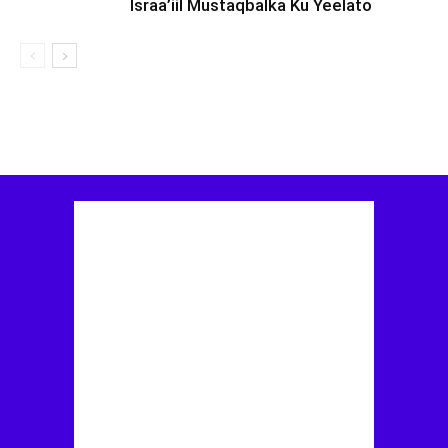
Israa’iil Mustaqbalka Ku Yeelato