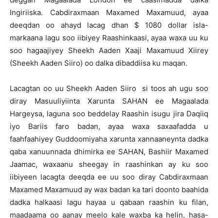
Ingiriiska. Cabdiraxmaan Maxamed Maxamuud, ayaa
deeqdan oo ahayd lacag dhan $ 1080 dollar isla-
markaana lagu soo iibiyey Raashinkaasi, ayaa waxa uu ku
soo hagaajiyey Sheekh Aaden Xaaji Maxamuud Xiirey
(Sheekh Aaden Siiro) oo dalka dibaddiisa ku maqan.
Lacagtan oo uu Sheekh Aaden Siiro si toos ah ugu soo
diray Masuuliyiinta Xarunta SAHAN ee Magaalada
Hargeysa, laguna soo beddelay Raashin isugu jira Daqiiq
iyo Bariis faro badan, ayaa waxa saxaafadda u
faahfaahiyey Guddoomiyaha xarunta xannaaneynta dadka
qaba xanuunnada dhimirka ee SAHAN, Bashiir Maxamed
Jaamac, waxaanu sheegay in raashinkan ay ku soo
iibiyeen lacagta deeqda ee uu soo diray Cabdiraxmaan
Maxamed Maxamuud ay wax badan ka tari doonto baahida
dadka halkaasi lagu hayaa u qabaan raashin ku filan,
maadaama oo aanay meelo kale waxba ka helin, hasa-