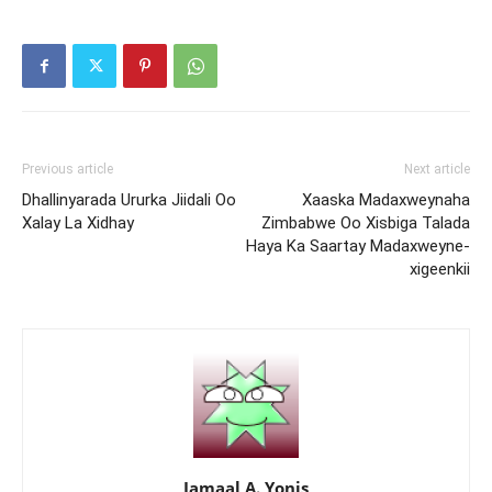
Previous article
Next article
Dhallinyarada Ururka Jiidali Oo
Xaaska Madaxweynaha
Xalay La Xidhay
Zimbabwe Oo Xisbiga Talada
Haya Ka Saartay Madaxweyne-
xigeenkii
Jamaal A. Yonis