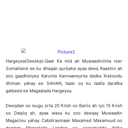
H
argeysa(Geeska)-Qaar Ka mid ah Muwaadiniinta reer
Somaliland ee ku dhaqan qurbaha ayaa deeq Raashin ah
soo gaadhsiiyey Xarunta Xannaaneynta dadka Xiskoodu
dhiman yahay ee SAHAN, taasi oo ku taalla darafka
galbeed ee Magaalada Hargeysa.
Deeqdan oo isugu jirta 20 Kiish oo Bariis ah iyo 15 Kiish
oo Daqiiq ah, ayaa waxa ku soo deeqay Muwaadin
Magaciisu yahay Cabdiraxmaan Maxamed Maxamuud oo
deggan Magaalada London ee caasimadda dalka