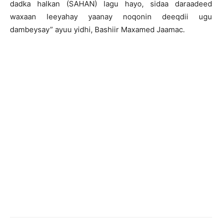
dadka halkan (SAHAN) lagu hayo, sidaa daraadeed
waxaan leeyahay yaanay noqonin deeqdii ugu
dambeysay” ayuu yidhi, Bashiir Maxamed Jaamac.