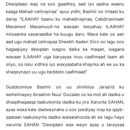
Deeqdaasi way na soo gaadhey, aad iyo aadna waanu
kaaga Mahad-celinaynaa” ayuu yidhi, Bashiir oo intaasi ku
daray “ILAAHAY baanu ku mahadinaynaa, Cabdiraxmaan
Maxamed Maxamuud-na waxaan leeyahay ILAAHAY
miisaanka xasanaadka ha kuugu daro. Waxa kale oo aan
aad ugu mahad celinayaa Sheekh Aaden Siiro oo lagu soo
hagaajiyey deeqdan isagoo dalka ka maqan, isagana
waxaan ILAAHAY uga baryayaa inuu caafimaad taam ah
siiyo, oo isku xidhka iyo waxyaabaha khayrka ah ee uu ka
shaqeynayo uu ugu beddelo caafimaad”
Guddoomiye Bashiir oo uu shirkiisa Jaraa’id ku
wehelinayey Ibraahim Nuur Ducaale oo ka mid ah dadka u
dhaqdhaqaaqa taakuleynta dadka ku jira Xarunta SAHAN,
ayaa waxa kale dadweynaha u soo jeediyay inay ka qayb-
qaataan taakuleynta dadka walaalahooda ah ee lagu hayo
xarunta SAHAN “Deeqdani wax weyn ayay u tareysaa