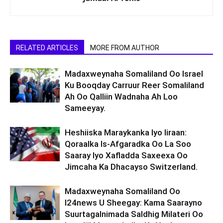
RELATED ARTICLES
MORE FROM AUTHOR
Madaxweynaha Somaliland Oo Israel
Ku Booqday Carruur Reer Somaliland
Ah Oo Qalliin Wadnaha Ah Loo
Sameeyay.
Heshiiska Maraykanka Iyo Iiraan:
Qoraalka Is-Afgaradka Oo La Soo
Saaray Iyo Xafladda Saxeexa Oo
Jimcaha Ka Dhacayso Switzerland.
Madaxweynaha Somaliland Oo
I24news U Sheegay: Kama Saarayno
Suurtagalnimada Saldhig Milateri Oo