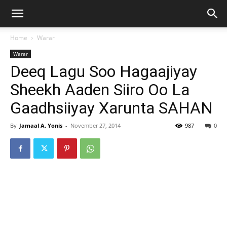
Home
Warar
Warar
Deeq Lagu Soo Hagaajiyay
Sheekh Aaden Siiro Oo La
Gaadhsiiyay Xarunta SAHAN
By
Jamaal A. Yonis
-
November 27, 2014
987
0