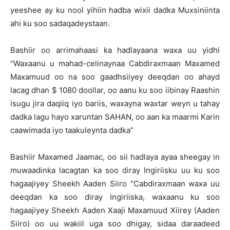
yeeshee ay ku nool yihiin hadba wixii dadka Muxsiniinta
ahi ku soo sadaqadeystaan.
Bashiir oo arrimahaasi ka hadlayaana waxa uu yidhi
“Waxaanu u mahad-celinaynaa Cabdiraxmaan Maxamed
Maxamuud oo na soo gaadhsiiyey deeqdan oo ahayd
lacag dhan $ 1080 doollar, oo aanu ku soo iibinay Raashin
isugu jira daqiiq iyo bariis, waxayna waxtar weyn u tahay
dadka lagu hayo xaruntan SAHAN, oo aan ka maarmi Karin
caawimada iyo taakuleynta dadka”
Bashiir Maxamed Jaamac, oo sii hadlaya ayaa sheegay in
muwaadinka lacagtan ka soo diray Ingiriisku uu ku soo
hagaajiyey Sheekh Aaden Siiro “Cabdiraxmaan waxa uu
deeqdan ka soo diray Ingiriiska, waxaanu ku soo
hagaajiyey Sheekh Aaden Xaaji Maxamuud Xiirey (Aaden
Siiro) oo uu wakiil uga soo dhigay, sidaa daraadeed