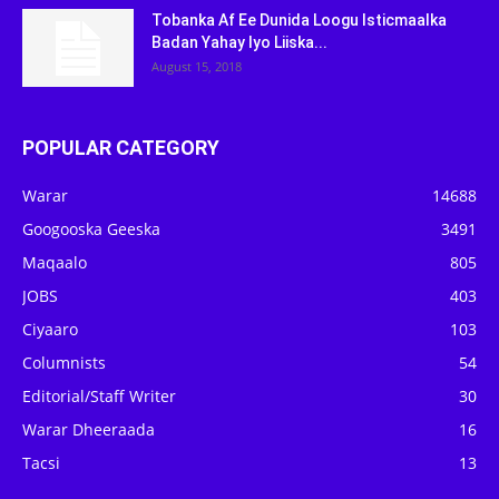
Tobanka Af Ee Dunida Loogu Isticmaalka
Badan Yahay Iyo Liiska...
August 15, 2018
POPULAR CATEGORY
Warar
14688
Googooska Geeska
3491
Maqaalo
805
JOBS
403
Ciyaaro
103
Columnists
54
Editorial/Staff Writer
30
Warar Dheeraada
16
Tacsi
13