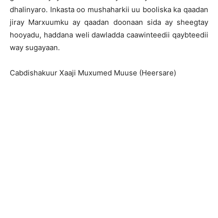
dhalinyaro. Inkasta oo mushaharkii uu booliska ka qaadan
jiray Marxuumku ay qaadan doonaan sida ay sheegtay
hooyadu, haddana weli dawladda caawinteedii qaybteedii
way sugayaan.
Cabdishakuur Xaaji Muxumed Muuse (Heersare)