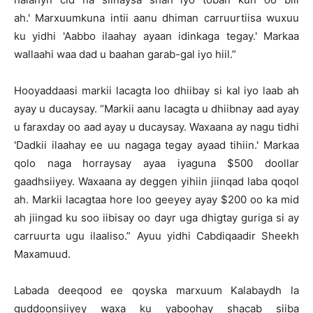
ah.' Marxuumkuna intii aanu dhiman carruurtiisa wuxuu
ku yidhi 'Aabbo ilaahay ayaan idinkaga tegay.' Markaa
wallaahi waa dad u baahan garab-gal iyo hiil.”
Hooyaddaasi markii lacagta loo dhiibay si kal iyo laab ah
ayay u ducaysay. “Markii aanu lacagta u dhiibnay aad ayay
u faraxday oo aad ayay u ducaysay. Waxaana ay nagu tidhi
'Dadkii ilaahay ee uu nagaga tegay ayaad tihiin.' Markaa
qolo naga horraysay ayaa iyaguna $500 doollar
gaadhsiiyey. Waxaana ay deggen yihiin jiinqad laba qoqol
ah. Markii lacagtaa hore loo geeyey ayay $200 oo ka mid
ah jiingad ku soo iibisay oo dayr uga dhigtay guriga si ay
carruurta ugu ilaaliso.” Ayuu yidhi Cabdiqaadir Sheekh
Maxamuud.
Labada deeqood ee qoyska marxuum Kalabaydh la
guddoonsiiyey waxa ku yaboohay shacab siiba