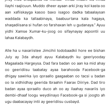
ilayhi raajicuun. Muddo dheer ayaan arki jiray kol kasta oo
aan xafiiskayga kasoo baxo isagoo dadka tabaalaysan
waddada ka tallaabinaya, baabuurtana kala hagaya,
shaqadiisana si hufan oo farshaxan leh u gudanaya.” Ayuu
yidhi Xamse Xumar-ku-joog oo sifaynayay aqoontii uu
lahaa Kalabaydh.
Alle ha u naxariistee Jimcihii todobaadkii hore ee bishan
July ay 3da ahayd ayuu Kalabaydh ku geeriyooday
Magaalada Hargeysa. Dad fara badan oo aan ka mid ahay
oo geeridiisu taabatay ayaa barahooda Facebook-ga
dhigay sawirka iyo qoraallo gaagaaban oo tacsi u badan
oo la xidhiidhay geerida Ibraahin Faarax Diiriye. Dad tiro
badan ayaa qoraallo duco ah oo ay ilaahay naxariis iyo
dembi-dhaaf loogu weydiinayo Facebook-ga si joogto ah
ugu daabacayay intii ay geeridiisu cusbayd.