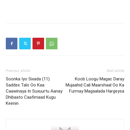
Previous article
Next article
Soonka Iyo Sixada (11):
Koob Loogu Magac Daray
Saddex Talo Oo Kaa
Mujaahid Cali Maarshaal Oo Ka
Caawinaya In Suxuurtu Aanay
Furmay Magaalada Hargeysa
Dhibaato Caafimaad Kugu
Keenin