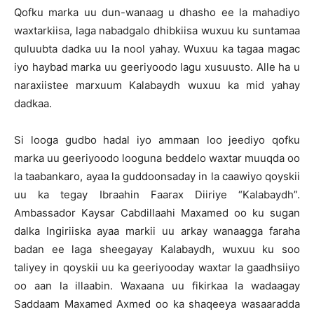
Qofku marka uu dun-wanaag u dhasho ee la mahadiyo
waxtarkiisa, laga nabadgalo dhibkiisa wuxuu ku suntamaa
quluubta dadka uu la nool yahay. Wuxuu ka tagaa magac
iyo haybad marka uu geeriyoodo lagu xusuusto. Alle ha u
naraxiistee marxuum Kalabaydh wuxuu ka mid yahay
dadkaa.
Si looga gudbo hadal iyo ammaan loo jeediyo qofku
marka uu geeriyoodo looguna beddelo waxtar muuqda oo
la taabankaro, ayaa la guddoonsaday in la caawiyo qoyskii
uu ka tegay Ibraahin Faarax Diiriye “Kalabaydh”.
Ambassador Kaysar Cabdillaahi Maxamed oo ku sugan
dalka Ingiriiska ayaa markii uu arkay wanaagga faraha
badan ee laga sheegayay Kalabaydh, wuxuu ku soo
taliyey in qoyskii uu ka geeriyooday waxtar la gaadhsiiyo
oo aan la illaabin. Waxaana uu fikirkaa la wadaagay
Saddaam Maxamed Axmed oo ka shaqeeya wasaaradda