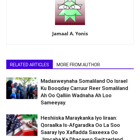
Jamaal A. Yonis
RELATED ARTICLES
MORE FROM AUTHOR
Madaxweynaha Somaliland Oo Israel
Ku Booqday Carruur Reer Somaliland
Ah Oo Qalliin Wadnaha Ah Loo
Sameeyay.
Heshiiska Maraykanka Iyo Iiraan:
Qoraalka Is-Afgaradka Oo La Soo
Saaray Iyo Xafladda Saxeexa Oo
Jimcaha Ka Dhacayso Switzerland.