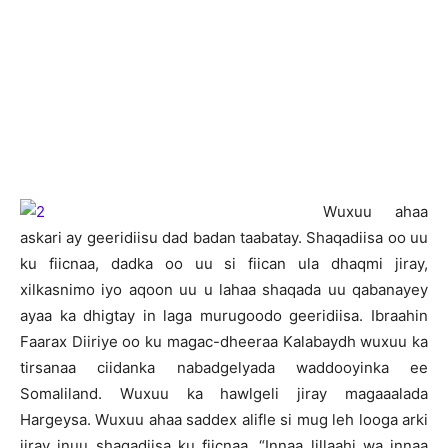
W
uxuu ahaa
askari ay geeridiisu dad badan taabatay. Shaqadiisa oo uu
ku fiicnaa, dadka oo uu si fiican ula dhaqmi jiray,
xilkasnimo iyo aqoon uu u lahaa shaqada uu qabanayey
ayaa ka dhigtay in laga murugoodo geeridiisa. Ibraahin
Faarax Diiriye oo ku magac-dheeraa Kalabaydh wuxuu ka
tirsanaa ciidanka nabadgelyada waddooyinka ee
Somaliland. Wuxuu ka hawlgeli jiray magaaalada
Hargeysa. Wuxuu ahaa saddex alifle si mug leh looga arki
jiray inuu shaqadiisa ku fiicnaa. “Innaa lillaahi wa innaa