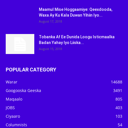
Maamul Mise Hoggaamiye: Qeexdooda,
Waxa Ay Ku Kala Duwan Yihiin Iyo...
August 17, 2018
Tobanka Af Ee Dunida Loogu Isticmaalka
Badan Yahay Iyo Liiska...
August 15, 2018
POPULAR CATEGORY
Warar
14688
Googooska Geeska
3491
Maqaalo
805
JOBS
403
Ciyaaro
103
Columnists
54