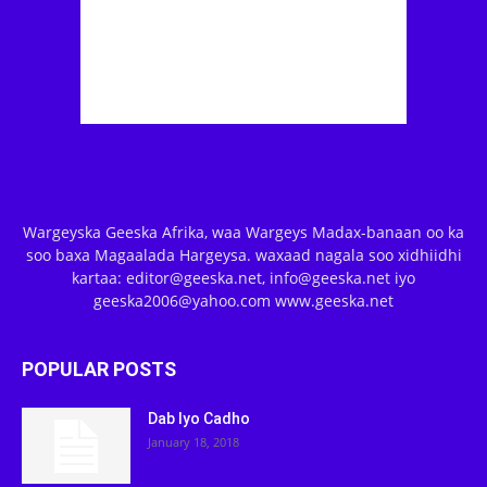
Wargeyska Geeska Afrika, waa Wargeys Madax-banaan oo ka
soo baxa Magaalada Hargeysa. waxaad nagala soo xidhiidhi
kartaa: editor@geeska.net, info@geeska.net iyo
geeska2006@yahoo.com www.geeska.net
POPULAR POSTS
Dab Iyo Cadho
January 18, 2018