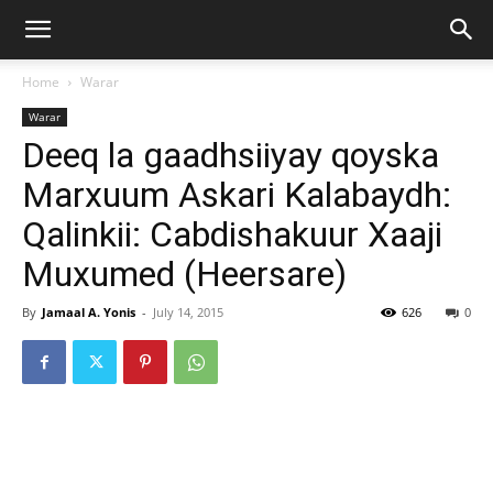
Home
Warar
Warar
Deeq la gaadhsiiyay qoyska
Marxuum Askari Kalabaydh:
Qalinkii: Cabdishakuur Xaaji
Muxumed (Heersare)
By
Jamaal A. Yonis
-
July 14, 2015
626
0