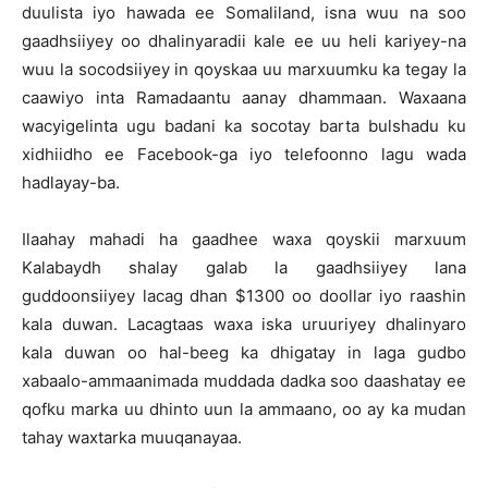
duulista iyo hawada ee Somaliland, isna wuu na soo
gaadhsiiyey oo dhalinyaradii kale ee uu heli kariyey-na
wuu la socodsiiyey in qoyskaa uu marxuumku ka tegay la
caawiyo inta Ramadaantu aanay dhammaan. Waxaana
wacyigelinta ugu badani ka socotay barta bulshadu ku
xidhiidho ee Facebook-ga iyo telefoonno lagu wada
hadlayay-ba.
Ilaahay mahadi ha gaadhee waxa qoyskii marxuum
Kalabaydh shalay galab la gaadhsiiyey lana
guddoonsiiyey lacag dhan $1300 oo doollar iyo raashin
kala duwan. Lacagtaas waxa iska uruuriyey dhalinyaro
kala duwan oo hal-beeg ka dhigatay in laga gudbo
xabaalo-ammaanimada muddada dadka soo daashatay ee
qofku marka uu dhinto uun la ammaano, oo ay ka mudan
tahay waxtarka muuqanayaa.