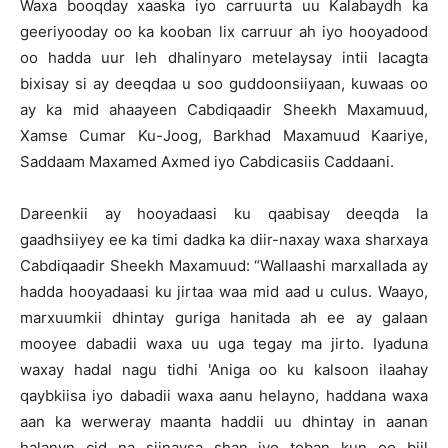
Waxa booqday xaaska iyo carruurta uu Kalabaydh ka
geeriyooday oo ka kooban lix carruur ah iyo hooyadood
oo hadda uur leh dhalinyaro metelaysay intii lacagta
bixisay si ay deeqdaa u soo guddoonsiiyaan, kuwaas oo
ay ka mid ahaayeen Cabdiqaadir Sheekh Maxamuud,
Xamse Cumar Ku-Joog, Barkhad Maxamuud Kaariye,
Saddaam Maxamed Axmed iyo Cabdicasiis Caddaani.
Dareenkii ay hooyadaasi ku qaabisay deeqda la
gaadhsiiyey ee ka timi dadka ka diir-naxay waxa sharxaya
Cabdiqaadir Sheekh Maxamuud: “Wallaashi marxallada ay
hadda hooyadaasi ku jirtaa waa mid aad u culus. Waayo,
marxuumkii dhintay guriga hanitada ah ee ay galaan
mooyee dabadii waxa uu uga tegay ma jirto. Iyaduna
waxay hadal nagu tidhi 'Aniga oo ku kalsoon ilaahay
qaybkiisa iyo dabadii waxa aanu helayno, haddana waxa
aan ka werweray maanta haddii uu dhintay in aanan
halanyn cid na siinaysa shan iyo toban kun oo biil