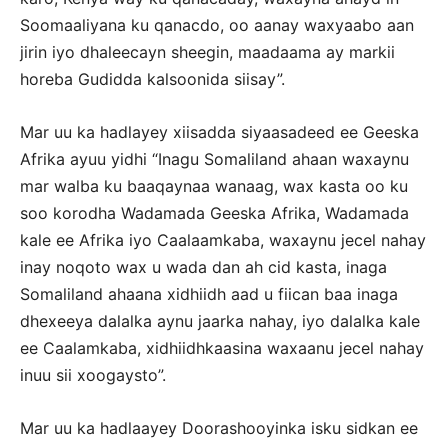
Soomaaliyana ku qanacdo, oo aanay waxyaabo aan
jirin iyo dhaleecayn sheegin, maadaama ay markii
horeba Gudidda kalsoonida siisay”.
Mar uu ka hadlayey xiisadda siyaasadeed ee Geeska
Afrika ayuu yidhi “Inagu Somaliland ahaan waxaynu
mar walba ku baaqaynaa wanaag, wax kasta oo ku
soo korodha Wadamada Geeska Afrika, Wadamada
kale ee Afrika iyo Caalaamkaba, waxaynu jecel nahay
inay noqoto wax u wada dan ah cid kasta, inaga
Somaliland ahaana xidhiidh aad u fiican baa inaga
dhexeeya dalalka aynu jaarka nahay, iyo dalalka kale
ee Caalamkaba, xidhiidhkaasina waxaanu jecel nahay
inuu sii xoogaysto”.
Mar uu ka hadlaayey Doorashooyinka isku sidkan ee