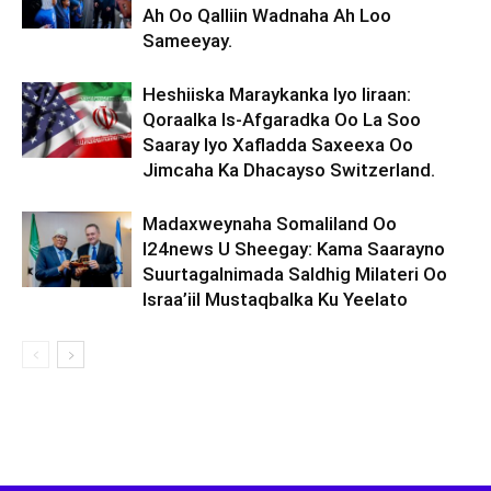
Ah Oo Qalliin Wadnaha Ah Loo
Sameeyay.
Heshiiska Maraykanka Iyo Iiraan:
Qoraalka Is-Afgaradka Oo La Soo
Saaray Iyo Xafladda Saxeexa Oo
Jimcaha Ka Dhacayso Switzerland.
Madaxweynaha Somaliland Oo
I24news U Sheegay: Kama Saarayno
Suurtagalnimada Saldhig Milateri Oo
Israa’iil Mustaqbalka Ku Yeelato