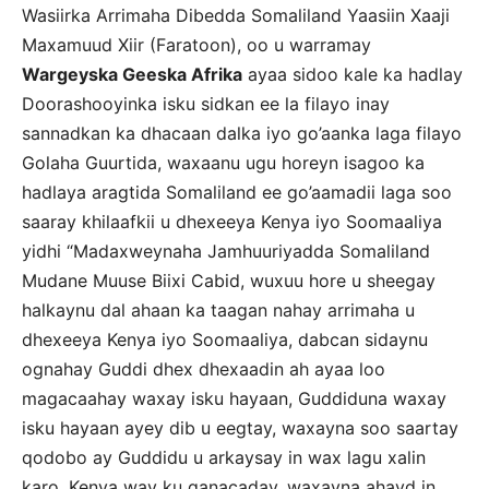
Wasiirka Arrimaha Dibedda Somaliland Yaasiin Xaaji
Maxamuud Xiir (Faratoon), oo u warramay
Wargeyska Geeska Afrika
ayaa sidoo kale ka hadlay
Doorashooyinka isku sidkan ee la filayo inay
sannadkan ka dhacaan dalka iyo go’aanka laga filayo
Golaha Guurtida, waxaanu ugu horeyn isagoo ka
hadlaya aragtida Somaliland ee go’aamadii laga soo
saaray khilaafkii u dhexeeya Kenya iyo Soomaaliya
yidhi “Madaxweynaha Jamhuuriyadda Somaliland
Mudane Muuse Biixi Cabid, wuxuu hore u sheegay
halkaynu dal ahaan ka taagan nahay arrimaha u
dhexeeya Kenya iyo Soomaaliya, dabcan sidaynu
ognahay Guddi dhex dhexaadin ah ayaa loo
magacaahay waxay isku hayaan, Guddiduna waxay
isku hayaan ayey dib u eegtay, waxayna soo saartay
qodobo ay Guddidu u arkaysay in wax lagu xalin
karo, Kenya way ku qanacaday, waxayna ahayd in