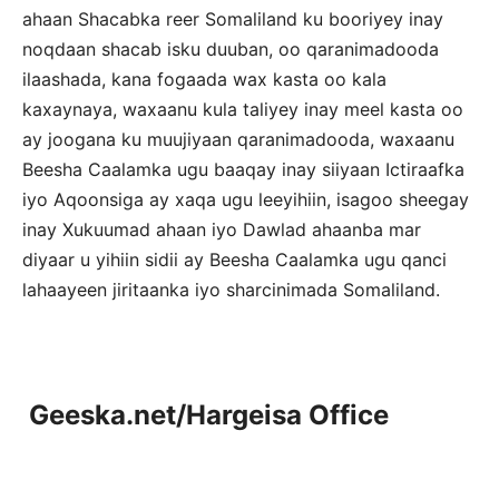
ahaan Shacabka reer Somaliland ku booriyey inay
noqdaan shacab isku duuban, oo qaranimadooda
ilaashada, kana fogaada wax kasta oo kala
kaxaynaya, waxaanu kula taliyey inay meel kasta oo
ay joogana ku muujiyaan qaranimadooda, waxaanu
Beesha Caalamka ugu baaqay inay siiyaan Ictiraafka
iyo Aqoonsiga ay xaqa ugu leeyihiin, isagoo sheegay
inay Xukuumad ahaan iyo Dawlad ahaanba mar
diyaar u yihiin sidii ay Beesha Caalamka ugu qanci
lahaayeen jiritaanka iyo sharcinimada Somaliland.
Geeska.net/Hargeisa Office