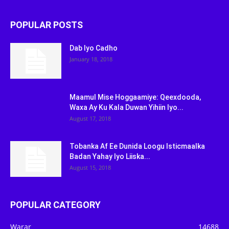
POPULAR POSTS
Dab Iyo Cadho
January 18, 2018
Maamul Mise Hoggaamiye: Qeexdooda,
Waxa Ay Ku Kala Duwan Yihiin Iyo...
August 17, 2018
Tobanka Af Ee Dunida Loogu Isticmaalka
Badan Yahay Iyo Liiska...
August 15, 2018
POPULAR CATEGORY
Warar
14688