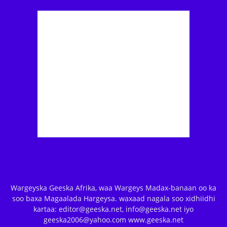
Wargeyska Geeska Afrika, waa Wargeys Madax-banaan oo ka
soo baxa Magaalada Hargeysa. waxaad nagala soo xidhiidhi
kartaa: editor@geeska.net, info@geeska.net iyo
geeska2006@yahoo.com www.geeska.net