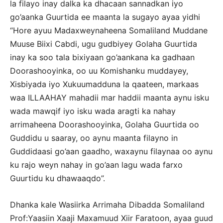
la filayo inay dalka ka dhacaan sannadkan iyo
go’aanka Guurtida ee maanta la sugayo ayaa yidhi
“Hore ayuu Madaxweynaheena Somaliland Muddane
Muuse Biixi Cabdi, ugu gudbiyey Golaha Guurtida
inay ka soo tala bixiyaan go’aankana ka gadhaan
Doorashooyinka, oo uu Komishanku muddayey,
Xisbiyada iyo Xukuumadduna la qaateen, markaas
waa ILLAAHAY mahadii mar haddii maanta aynu isku
wada mawqif iyo isku wada aragti ka nahay
arrimaheena Doorashooyinka, Golaha Guurtida oo
Guddidu u saaray, oo aynu maanta filayno in
Guddidaasi go’aan gaadho, waxaynu filaynaa oo aynu
ku rajo weyn nahay in go’aan lagu wada farxo
Guurtidu ku dhawaaqdo”.
Dhanka kale Wasiirka Arrimaha Dibadda Somaliland
Prof:Yaasiin Xaaji Maxamuud Xiir Faratoon, ayaa guud