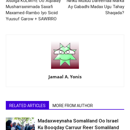
Xisbiga KULMIYE Oo Aqbalay
Ninku Muxuu Dareemaa Marka
Musharraxnimada Saxafi
Ay Gabadhi Madax Ugu Tahay
Maxamed-Rambo Iyo Siciid
Shaqada?
Yuusuf Garow + SAWIRRO
Jamaal A. Yonis
RELATED ARTICLES
MORE FROM AUTHOR
Madaxweynaha Somaliland Oo Israel
Ku Booqday Carruur Reer Somaliland