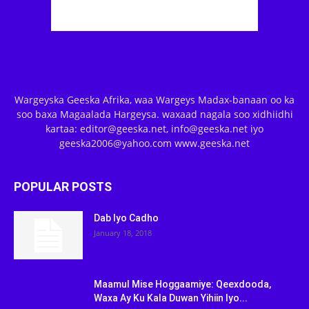
Wargeyska Geeska Afrika, waa Wargeys Madax-banaan oo ka
soo baxa Magaalada Hargeysa. waxaad nagala soo xidhiidhi
kartaa: editor@geeska.net, info@geeska.net iyo
geeska2006@yahoo.com www.geeska.net
POPULAR POSTS
Dab Iyo Cadho
January 18, 2018
Maamul Mise Hoggaamiye: Qeexdooda,
Waxa Ay Ku Kala Duwan Yihiin Iyo...