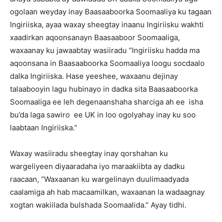
ogolaan weyday inay Baasaaboorka Soomaaliya ku tagaan
Ingiriiska, ayaa waxay sheegtay inaanu Ingiriisku wakhti
xaadirkan aqoonsanayn Baasaaboor Soomaaliga,
waxaanay ku jawaabtay wasiiradu “Ingiriisku hadda ma
aqoonsana in Baasaaboorka Soomaaliya loogu socdaalo
dalka Ingiriiska. Hase yeeshee, waxaanu dejinay
talaabooyin lagu hubinayo in dadka sita Baasaaboorka
Soomaaliga ee leh degenaanshaha sharciga ah ee isha
bu’da laga sawiro ee UK in loo ogolyahay inay ku soo
laabtaan Ingiriiska.”
Waxay wasiiradu sheegtay inay qorshahan ku
wargeliyeen diyaaradaha iyo maraakiibta ay dadku
raacaan, “Waxaanan ku wargelinayn duulimaadyada
caalamiga ah hab macaamilkan, waxaanan la wadaagnay
xogtan wakiilada bulshada Soomaalida.” Ayay tidhi.