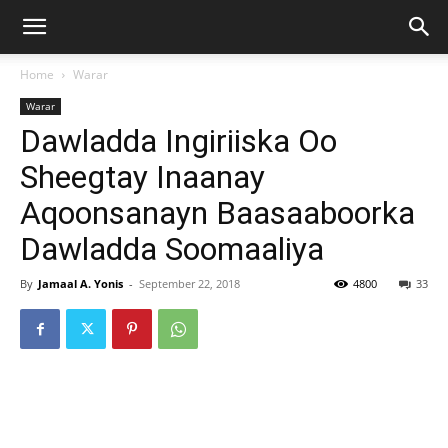
Home
Warar
Warar
Dawladda Ingiriiska Oo
Sheegtay Inaanay
Aqoonsanayn Baasaaboorka
Dawladda Soomaaliya
By
Jamaal A. Yonis
-
September 22, 2018
4800
33