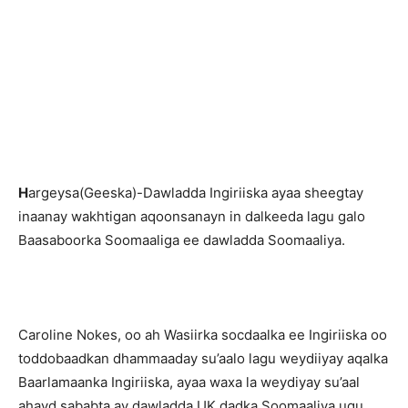
H
argeysa(Geeska)-Dawladda Ingiriiska ayaa sheegtay
inaanay wakhtigan aqoonsanayn in dalkeeda lagu galo
Baasaboorka Soomaaliga ee dawladda Soomaaliya.
Caroline Nokes, oo ah Wasiirka socdaalka ee Ingiriiska oo
toddobaadkan dhammaaday su’aalo lagu weydiiyay aqalka
Baarlamaanka Ingiriiska, ayaa waxa la weydiyay su’aal
ahayd sababta ay dawladda UK dadka Soomaaliya ugu