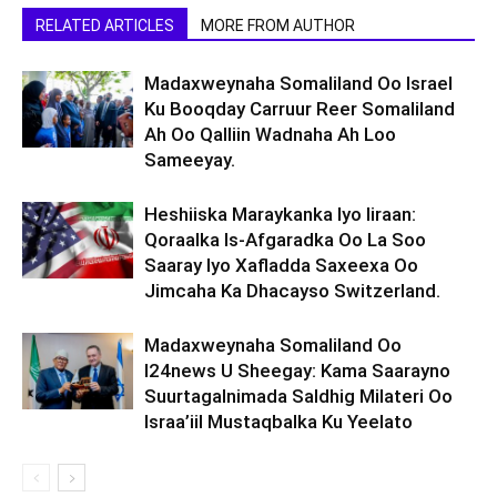
RELATED ARTICLES
MORE FROM AUTHOR
Madaxweynaha Somaliland Oo Israel
Ku Booqday Carruur Reer Somaliland
Ah Oo Qalliin Wadnaha Ah Loo
Sameeyay.
Heshiiska Maraykanka Iyo Iiraan:
Qoraalka Is-Afgaradka Oo La Soo
Saaray Iyo Xafladda Saxeexa Oo
Jimcaha Ka Dhacayso Switzerland.
Madaxweynaha Somaliland Oo
I24news U Sheegay: Kama Saarayno
Suurtagalnimada Saldhig Milateri Oo
Israa’iil Mustaqbalka Ku Yeelato