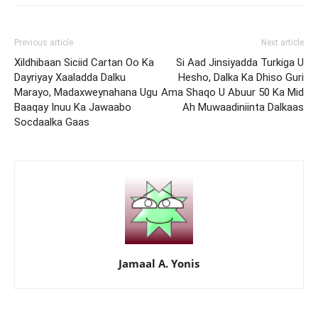
Previous article
Next article
Xildhibaan Siciid Cartan Oo Ka
Si Aad Jinsiyadda Turkiga U
Dayriyay Xaaladda Dalku
Hesho, Dalka Ka Dhiso Guri
Marayo, Madaxweynahana Ugu
Ama Shaqo U Abuur 50 Ka Mid
Baaqay Inuu Ka Jawaabo
Ah Muwaadiniinta Dalkaas
Socdaalka Gaas
Jamaal A. Yonis