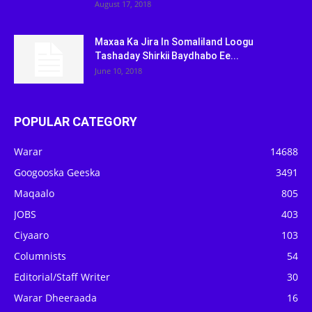
August 17, 2018
Maxaa Ka Jira In Somaliland Loogu
Tashaday Shirkii Baydhabo Ee...
June 10, 2018
POPULAR CATEGORY
Warar
14688
Googooska Geeska
3491
Maqaalo
805
JOBS
403
Ciyaaro
103
Columnists
54
Editorial/Staff Writer
30
Warar Dheeraada
16