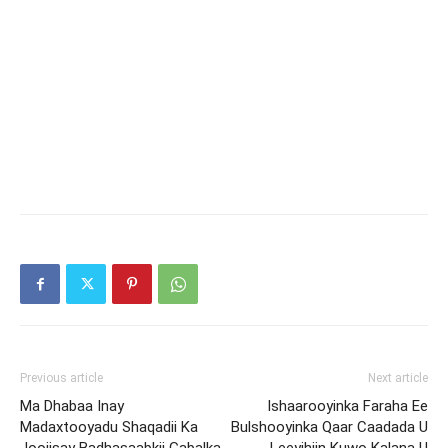
Previous article
Next article
Ma Dhabaa Inay
Ishaarooyinka Faraha Ee
Madaxtooyadu Shaqadii Ka
Bulshooyinka Qaar Caadada U