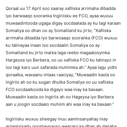
Qoraal uu 17 April soo saaray xafiiska arrimaha dibadda
iyo barwaaqo sooranka Ingiriisku ee FCO, ayaa wuxuu
muwaadintooda ugaga digay socdaalada ay ku tagi karaan
Somaliya oo dhan oo ay Somaliland ku jirto, “Xafiiska
arrimaha dibadda iyo barwoaaqo sooranka (FCO) wuxuu
ku talinayaa inaan loo socdaalin Somaliya oo ay
Somaliland ku jirto marka laga reebo magaalooyinka
Hargeysa iyo Berbera, oo uu xafiiska FCO ku talinayo in
loo tagi karo uun safarada muhiimka ah.” Ayaa lagu yidhi
qoraalka, waxaanu intaas raaciyay, “Muwaadin kasta oo
ingiriis ah oo ku sugan dhulka Somaliya oo uu xafiiska
FCO socdaalkooda ka digayo waa inay ka baxaan.
Muwaadin kasta oo Ingiriis ah oo Hageysa iyo Berbera
aan u joogin socdaalo muhiim ahi waa inay ka baxaan.”
Ingiriisku wuxuu sheegay inuu aaminsanyahay inay
argagixisadu qorshaynayso weeraro ka dhan ah danaha