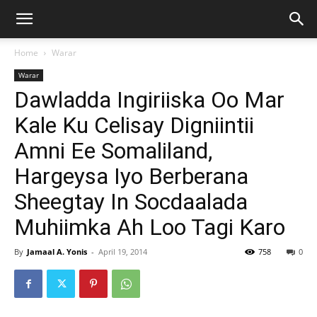
Home
Warar
Warar
Dawladda Ingiriiska Oo Mar
Kale Ku Celisay Digniintii
Amni Ee Somaliland,
Hargeysa Iyo Berberana
Sheegtay In Socdaalada
Muhiimka Ah Loo Tagi Karo
By
Jamaal A. Yonis
-
April 19, 2014
758
0