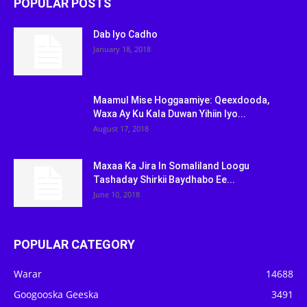
POPULAR POSTS
Dab Iyo Cadho
January 18, 2018
Maamul Mise Hoggaamiye: Qeexdooda,
Waxa Ay Ku Kala Duwan Yihiin Iyo...
August 17, 2018
Maxaa Ka Jira In Somaliland Loogu
Tashaday Shirkii Baydhabo Ee...
June 10, 2018
POPULAR CATEGORY
Warar
14688
Googooska Geeska
3491