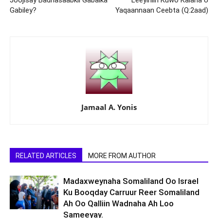
Joojisay Badhasaabkii Gabalka
Leeyihiin Kuwo Kalana U
Gabiley?
Yaqaannaan Ceebta (Q:2aad)
Jamaal A. Yonis
RELATED ARTICLES
MORE FROM AUTHOR
Madaxweynaha Somaliland Oo Israel
Ku Booqday Carruur Reer Somaliland
Ah Oo Qalliin Wadnaha Ah Loo
Sameeyay.