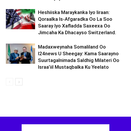
Heshiiska Maraykanka Iyo Iiraan:
Qoraalka Is-Afgaradka Oo La Soo
Saaray Iyo Xafladda Saxeexa Oo
Jimcaha Ka Dhacayso Switzerland.
Madaxweynaha Somaliland Oo
I24news U Sheegay: Kama Saarayno
Suurtagalnimada Saldhig Milateri Oo
Israa’iil Mustaqbalka Ku Yeelato