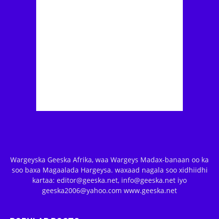
Wargeyska Geeska Afrika, waa Wargeys Madax-banaan oo ka
soo baxa Magaalada Hargeysa. waxaad nagala soo xidhiidhi
kartaa: editor@geeska.net, info@geeska.net iyo
geeska2006@yahoo.com www.geeska.net