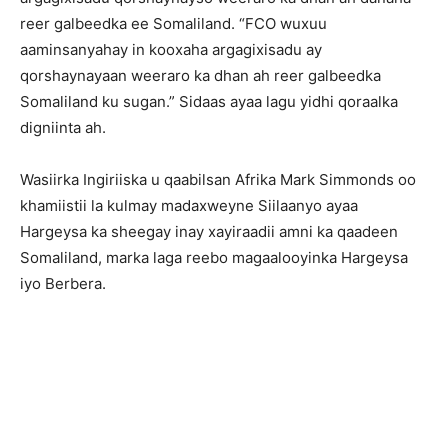
reer galbeedka ee Somaliland. “FCO wuxuu
aaminsanyahay in kooxaha argagixisadu ay
qorshaynayaan weeraro ka dhan ah reer galbeedka
Somaliland ku sugan.” Sidaas ayaa lagu yidhi qoraalka
digniinta ah.
Wasiirka Ingiriiska u qaabilsan Afrika Mark Simmonds oo
khamiistii la kulmay madaxweyne Siilaanyo ayaa
Hargeysa ka sheegay inay xayiraadii amni ka qaadeen
Somaliland, marka laga reebo magaalooyinka Hargeysa
iyo Berbera.