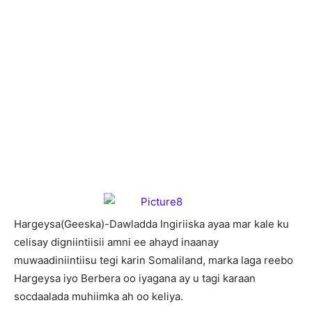
H
argeysa(Geeska)-Dawladda Ingiriiska ayaa mar kale ku
celisay digniintiisii amni ee ahayd inaanay
muwaadiniintiisu tegi karin Somaliland, marka laga reebo
Hargeysa iyo Berbera oo iyagana ay u tagi karaan
socdaalada muhiimka ah oo keliya.