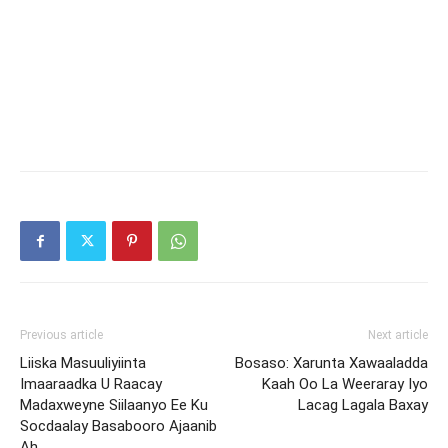
Previous article
Next article
Liiska Masuuliyiinta
Bosaso: Xarunta Xawaaladda
Imaaraadka U Raacay
Kaah Oo La Weeraray Iyo
Madaxweyne Siilaanyo Ee Ku
Lacag Lagala Baxay
Socdaalay Basabooro Ajaanib
Ah