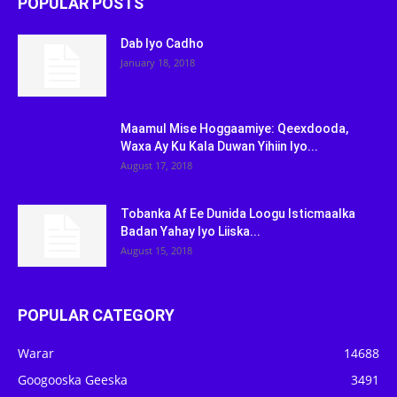
POPULAR POSTS
Dab Iyo Cadho
January 18, 2018
Maamul Mise Hoggaamiye: Qeexdooda,
Waxa Ay Ku Kala Duwan Yihiin Iyo...
August 17, 2018
Tobanka Af Ee Dunida Loogu Isticmaalka
Badan Yahay Iyo Liiska...
August 15, 2018
POPULAR CATEGORY
Warar
14688
Googooska Geeska
3491