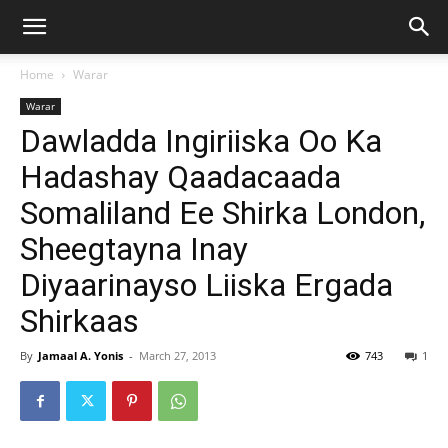
Home
Warar
Warar
Dawladda Ingiriiska Oo Ka
Hadashay Qaadacaada
Somaliland Ee Shirka London,
Sheegtayna Inay
Diyaarinayso Liiska Ergada
Shirkaas
By
Jamaal A. Yonis
-
March 27, 2013
743
1