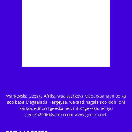
Wargeyska Geeska Afrika, waa Wargeys Madax-banaan oo ka
soo baxa Magaalada Hargeysa. waxaad nagala soo xidhiidhi
kartaa: editor@geeska.net, info@geeska.net iyo
geeska2006@yahoo.com www.geeska.net