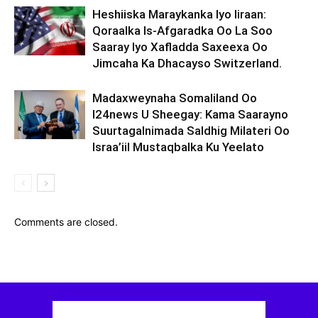
Heshiiska Maraykanka Iyo Iiraan:
Qoraalka Is-Afgaradka Oo La Soo
Saaray Iyo Xafladda Saxeexa Oo
Jimcaha Ka Dhacayso Switzerland.
Madaxweynaha Somaliland Oo
I24news U Sheegay: Kama Saarayno
Suurtagalnimada Saldhig Milateri Oo
Israa’iil Mustaqbalka Ku Yeelato
Comments are closed.