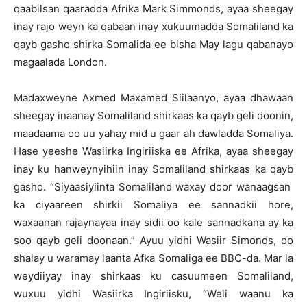
qaabilsan qaaradda Afrika Mark Simmonds, ayaa sheegay
inay rajo weyn ka qabaan inay xukuumadda Somaliland ka
qayb gasho shirka Somalida ee bisha May lagu qabanayo
magaalada London.
Madaxweyne Axmed Maxamed Siilaanyo, ayaa dhawaan
sheegay inaanay Somaliland shirkaas ka qayb geli doonin,
maadaama oo uu yahay mid u gaar ah dawladda Somaliya.
Hase yeeshe Wasiirka Ingiriiska ee Afrika, ayaa sheegay
inay ku hanweynyihiin inay Somaliland shirkaas ka qayb
gasho. “Siyaasiyiinta Somaliland waxay door wanaagsan
ka ciyaareen shirkii Somaliya ee sannadkii hore,
waxaanan rajaynayaa inay sidii oo kale sannadkana ay ka
soo qayb geli doonaan.” Ayuu yidhi Wasiir Simonds, oo
shalay u waramay laanta Afka Somaliga ee BBC-da. Mar la
weydiiyay inay shirkaas ku casuumeen Somaliland,
wuxuu yidhi Wasiirka Ingiriisku, “Weli waanu ka