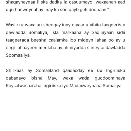
shaqaynaynaa liiska dadka la casuumayo, waxaanan aad
ugu hanweynahay inay ka soo qayb geli doonaan.”
Wasiirku waxa uu sheegay inay diyaar u yihiin taageerista
dawladda Somaliya, isla markaana ay xaqiijiyaan sidii
taageerada beesha caalamka loo mideyn lahaa oo ay u
eegi lahaayeen meelaha ay ahmiyadda siineyso dawladda
Soomaaliya.
Shirkaas ay Somaliland qaadacday ee uu Ingiriisku
qabanayo bisha May, waxa wada guddoominaya
Raysalwasaaraha Ingiriiska iyo Madaxweynaha Somaliya.