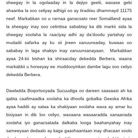
sheegay in la ogolaaday in la dejiyo geelii, waxase gebi
ahaanba la soo celiyay adhigii oo ay tiradiisu dhammayd 11175
neef. Markabkan oo u rarnaa ganacsato reer Somaliland ayaa
la sheegay inay soo celintiisa sababtay ka dib markii sida la
sheegay xoolaha la raaciyay adhi ay da’doodu yartahay oo
mudadii safarka ay ku sii jireen xanuunsaday, kuwaas oo
sababay in laga shakiyo inay xanuunsanayaan. Markabkan
ayaa 24-kii bishan ka shiraacday dekedda Berbera, waana
markabkii u horeeyay ee muddooyinkan dambe lagu soo celiyo
dekedda Berbera.
Dawladda Boqortooyada Sucuudiga oo dareen xaasaasi ah ka
qabta caafimaadka xoolaha ka dhoofa gobalka Geeska Afrika
ayaa haddii ay xataa ka shakiyaan xoolaha waxa ay amar ku
bixiyaan in dib loo celiyo, waxaana wasaaradda xanaanada
xoolaha iyo ganacsatada dalkaba looga baahanyahay inay
sameeyaan dedaalo ay kaga gaashaantaan inay dhacaan xoolo