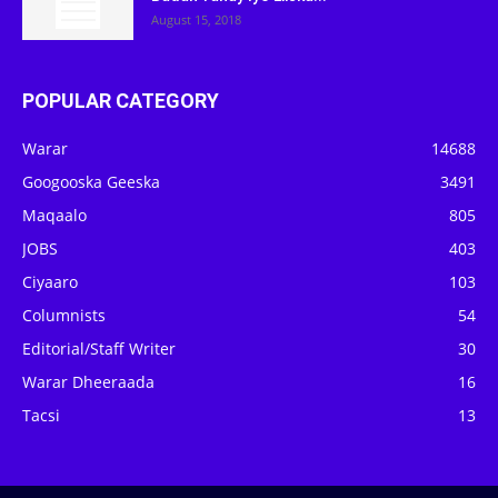
August 15, 2018
POPULAR CATEGORY
Warar
14688
Googooska Geeska
3491
Maqaalo
805
JOBS
403
Ciyaaro
103
Columnists
54
Editorial/Staff Writer
30
Warar Dheeraada
16
Tacsi
13