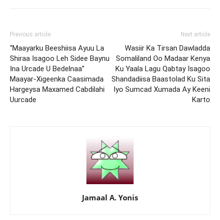
Previous article
Next article
“Maayarku Beeshiisa Ayuu La
Wasiir Ka Tirsan Dawladda
Shiraa Isagoo Leh Sidee Baynu
Somaliland Oo Madaar Kenya
Ina Urcade U Bedelnaa”
Ku Yaala Lagu Qabtay Isagoo
Maayar-Xigeenka Caasimada
Shandadiisa Baastolad Ku Sita
Hargeysa Maxamed Cabdilahi
Iyo Sumcad Xumada Ay Keeni
Uurcade
Karto
Jamaal A. Yonis