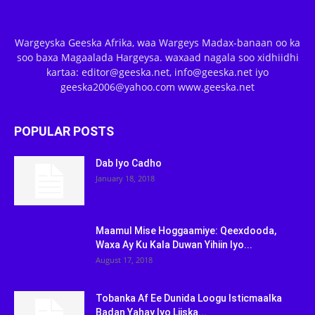
Wargeyska Geeska Afrika, waa Wargeys Madax-banaan oo ka
soo baxa Magaalada Hargeysa. waxaad nagala soo xidhiidhi
kartaa: editor@geeska.net, info@geeska.net iyo
geeska2006@yahoo.com www.geeska.net
POPULAR POSTS
Dab Iyo Cadho
January 18, 2018
Maamul Mise Hoggaamiye: Qeexdooda,
Waxa Ay Ku Kala Duwan Yihiin Iyo...
August 17, 2018
Tobanka Af Ee Dunida Loogu Isticmaalka
Badan Yahay Iyo Liiska...