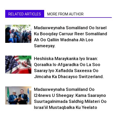
RELATED ARTICLES
MORE FROM AUTHOR
Madaxweynaha Somaliland Oo Israel
Ku Booqday Carruur Reer Somaliland
Ah Oo Qalliin Wadnaha Ah Loo
Sameeyay.
Heshiiska Maraykanka Iyo Iiraan:
Qoraalka Is-Afgaradka Oo La Soo
Saaray Iyo Xafladda Saxeexa Oo
Jimcaha Ka Dhacayso Switzerland.
Madaxweynaha Somaliland Oo
I24news U Sheegay: Kama Saarayno
Suurtagalnimada Saldhig Milateri Oo
Israa’iil Mustaqbalka Ku Yeelato