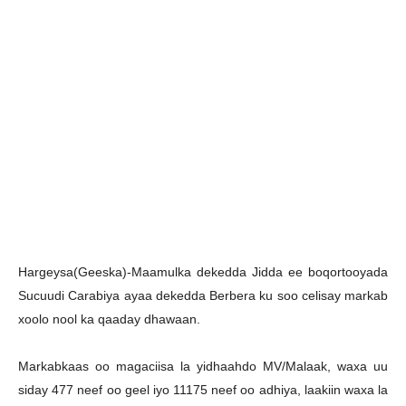
H
argeysa(Geeska)-Maamulka dekedda Jidda ee boqortooyada
Sucuudi Carabiya ayaa dekedda Berbera ku soo celisay markab
xoolo nool ka qaaday dhawaan.
Markabkaas oo magaciisa la yidhaahdo MV/Malaak, waxa uu
siday 477 neef oo geel iyo 11175 neef oo adhiya, laakiin waxa la