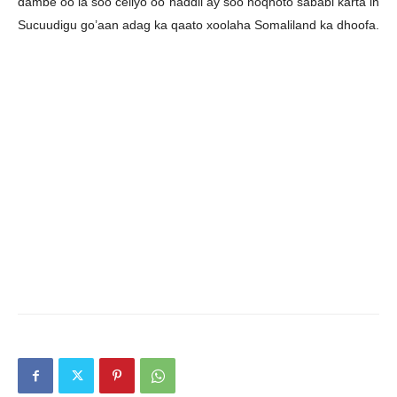
dambe oo la soo celiyo oo haddii ay soo noqnoto sababi karta in
Sucuudigu go’aan adag ka qaato xoolaha Somaliland ka dhoofa.