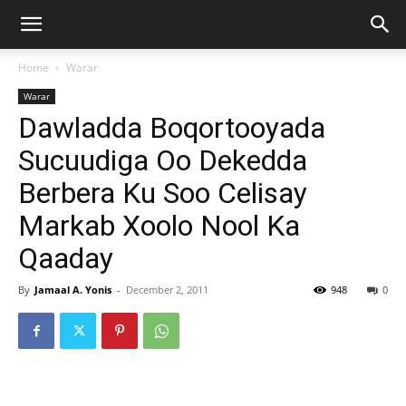
Home
Warar
Warar
Dawladda Boqortooyada
Sucuudiga Oo Dekedda
Berbera Ku Soo Celisay
Markab Xoolo Nool Ka
Qaaday
By
Jamaal A. Yonis
-
December 2, 2011
948
0