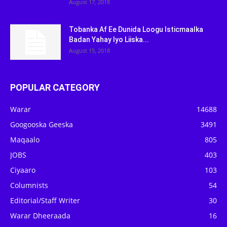
August 17, 2018
Tobanka Af Ee Dunida Loogu Isticmaalka
Badan Yahay Iyo Liiska...
August 15, 2018
POPULAR CATEGORY
Warar
14688
Googooska Geeska
3491
Maqaalo
805
JOBS
403
Ciyaaro
103
Columnists
54
Editorial/Staff Writer
30
Warar Dheeraada
16