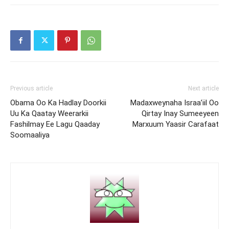
Previous article
Next article
Obama Oo Ka Hadlay Doorkii
Madaxweynaha Israa’iil Oo
Uu Ka Qaatay Weerarkii
Qirtay Inay Sumeeyeen
Fashilmay Ee Lagu Qaaday
Marxuum Yaasir Carafaat
Soomaaliya