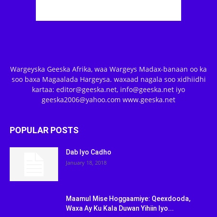
Wargeyska Geeska Afrika, waa Wargeys Madax-banaan oo ka
soo baxa Magaalada Hargeysa. waxaad nagala soo xidhiidhi
kartaa: editor@geeska.net, info@geeska.net iyo
geeska2006@yahoo.com www.geeska.net
POPULAR POSTS
Dab Iyo Cadho
January 18, 2018
Maamul Mise Hoggaamiye: Qeexdooda,
Waxa Ay Ku Kala Duwan Yihiin Iyo...