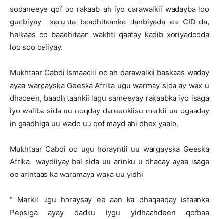
sodaneeye qof oo rakaab ah iyo darawalkii wadayba loo
gudbiyay xarunta baadhitaanka danbiyada ee CID-da,
halkaas oo baadhitaan wakhti qaatay kadib xoriyadooda
loo soo celiyay.
Mukhtaar Cabdi Ismaaciil oo ah darawalkii baskaas waday
ayaa wargayska Geeska Afrika ugu warmay sida ay wax u
dhaceen, baadhitaankii lagu sameeyay rakaabka iyo isaga
iyo waliba sida uu noqday dareenkiisu markii uu ogaaday
in gaadhiga uu wado uu qof mayd ahi dhex yaalo.
Mukhtaar Cabdi oo ugu horayntii uu wargayska Geeska
Afrika waydiiyay bal sida uu arinku u dhacay ayaa isaga
oo arintaas ka waramaya waxa uu yidhi
“ Markii ugu horaysay ee aan ka dhaqaaqay istaanka
Pepsiga ayay dadku iygu yidhaahdeen qofbaa