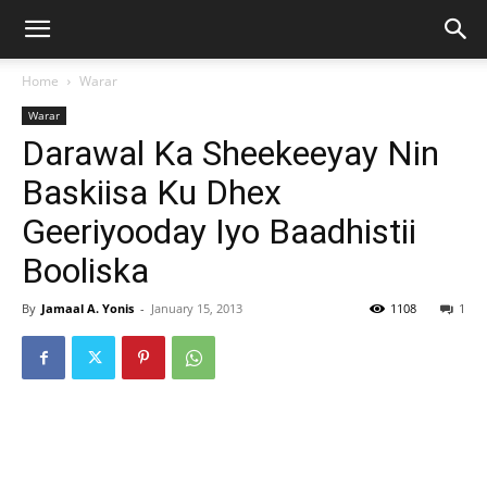
Home
Warar
Warar
Darawal Ka Sheekeeyay Nin
Baskiisa Ku Dhex
Geeriyooday Iyo Baadhistii
Booliska
By
Jamaal A. Yonis
-
January 15, 2013
1108
1