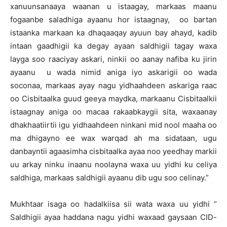
xanuunsanaaya waanan u istaagay, markaas maanu
fogaanbe saladhiga ayaanu hor istaagnay, oo bartan
istaanka markaan ka dhaqaaqay ayuun bay ahayd, kadib
intaan gaadhigii ka degay ayaan saldhigii tagay waxa
layga soo raaciyay askari, ninkii oo aanay nafiba ku jirin
ayaanu u wada nimid aniga iyo askarigii oo wada
soconaa, markaas ayay nagu yidhaahdeen askariga raac
oo Cisbitaalka guud geeya maydka, markaanu Cisbitaalkii
istaagnay aniga oo macaa rakaabkaygii sita, waxaanay
dhakhaatiirtii igu yidhaahdeen ninkani mid nool maaha oo
ma dhigayno ee wax warqad ah ma sidataan, ugu
danbayntii agaasimha cisbitaalka ayaa noo yeedhay markii
uu arkay ninku inaanu noolayna waxa uu yidhi ku celiya
saldhiga, markaas saldhigii ayaanu dib ugu soo celinay.”
Mukhtaar isaga oo hadalkiisa sii wata waxa uu yidhi “
Saldhigii ayaa haddana nagu yidhi waxaad gaysaan CID-