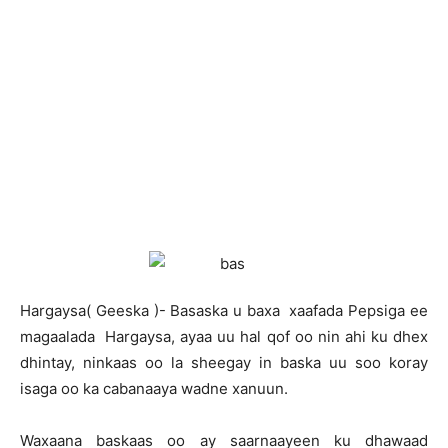
H
argaysa( Geeska )- Basaska u baxa xaafada Pepsiga ee
magaalada Hargaysa, ayaa uu hal qof oo nin ahi ku dhex
dhintay, ninkaas oo la sheegay in baska uu soo koray
isaga oo ka cabanaaya wadne xanuun.
Waxaana baskaas oo ay saarnaayeen ku dhawaad