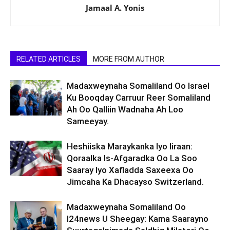
Jamaal A. Yonis
RELATED ARTICLES
MORE FROM AUTHOR
Madaxweynaha Somaliland Oo Israel
Ku Booqday Carruur Reer Somaliland
Ah Oo Qalliin Wadnaha Ah Loo
Sameeyay.
Heshiiska Maraykanka Iyo Iiraan:
Qoraalka Is-Afgaradka Oo La Soo
Saaray Iyo Xafladda Saxeexa Oo
Jimcaha Ka Dhacayso Switzerland.
Madaxweynaha Somaliland Oo
I24news U Sheegay: Kama Saarayno