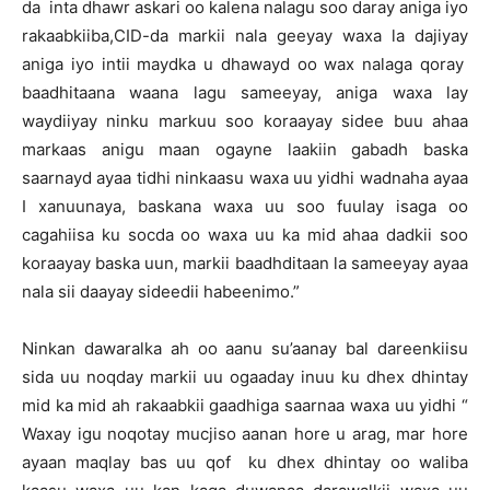
da inta dhawr askari oo kalena nalagu soo daray aniga iyo
rakaabkiiba,CID-da markii nala geeyay waxa la dajiyay
aniga iyo intii maydka u dhawayd oo wax nalaga qoray
baadhitaana waana lagu sameeyay, aniga waxa lay
waydiiyay ninku markuu soo koraayay sidee buu ahaa
markaas anigu maan ogayne laakiin gabadh baska
saarnayd ayaa tidhi ninkaasu waxa uu yidhi wadnaha ayaa
I xanuunaya, baskana waxa uu soo fuulay isaga oo
cagahiisa ku socda oo waxa uu ka mid ahaa dadkii soo
koraayay baska uun, markii baadhditaan la sameeyay ayaa
nala sii daayay sideedii habeenimo.”
Ninkan dawaralka ah oo aanu su’aanay bal dareenkiisu
sida uu noqday markii uu ogaaday inuu ku dhex dhintay
mid ka mid ah rakaabkii gaadhiga saarnaa waxa uu yidhi “
Waxay igu noqotay mucjiso aanan hore u arag, mar hore
ayaan maqlay bas uu qof ku dhex dhintay oo waliba