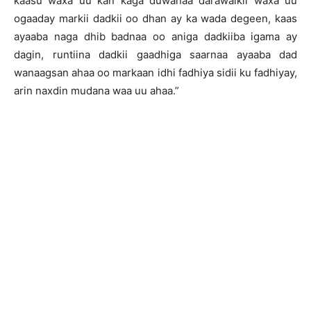
kaasu waxa uu kan kaga duwanaa darawalkii waxa uu
ogaaday markii dadkii oo dhan ay ka wada degeen, kaas
ayaaba naga dhib badnaa oo aniga dadkiiba igama ay
dagin, runtiina dadkii gaadhiga saarnaa ayaaba dad
wanaagsan ahaa oo markaan idhi fadhiya sidii ku fadhiyay,
arin naxdin mudana waa uu ahaa.”