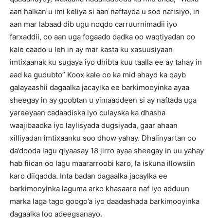
aan halkan u imi keliya si aan naftayda u soo nafisiyo, in
aan mar labaad dib ugu noqdo carruurnimadii iyo
farxaddii, oo aan uga fogaado dadka oo waqtiyadan oo
kale caado u leh in ay mar kasta ku xasuusiyaan
imtixaanak ku sugaya iyo dhibta kuu taalla ee ay tahay in
aad ka gudubto” Koox kale oo ka mid ahayd ka qayb
galayaashii dagaalka jacaylka ee barkimooyinka ayaa
sheegay in ay goobtan u yimaaddeen si ay naftada uga
yareeyaan cadaadiska iyo culayska ka dhasha
waajibaadka iyo laylisyada dugsiyada, gaar ahaan
xilliyadan imtixaanku soo dhow yahay. Dhalinyartan oo
da’dooda lagu qiyaasay 18 jirro ayaa sheegay in uu yahay
hab fiican oo lagu maararroobi karo, la iskuna illowsiin
karo diiqadda. Inta badan dagaalka jacaylka ee
barkimooyinka laguma arko khasaare naf iyo adduun
marka laga tago googo’a iyo daadashada barkimooyinka
dagaalka loo adeegsanayo.