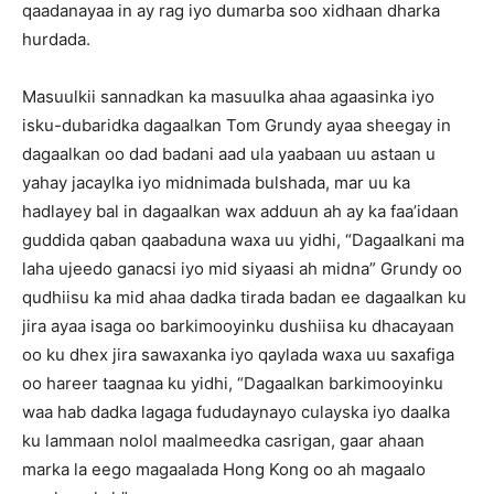
qaadanayaa in ay rag iyo dumarba soo xidhaan dharka
hurdada.
Masuulkii sannadkan ka masuulka ahaa agaasinka iyo
isku-dubaridka dagaalkan Tom Grundy ayaa sheegay in
dagaalkan oo dad badani aad ula yaabaan uu astaan u
yahay jacaylka iyo midnimada bulshada, mar uu ka
hadlayey bal in dagaalkan wax adduun ah ay ka faa’idaan
guddida qaban qaabaduna waxa uu yidhi, “Dagaalkani ma
laha ujeedo ganacsi iyo mid siyaasi ah midna” Grundy oo
qudhiisu ka mid ahaa dadka tirada badan ee dagaalkan ku
jira ayaa isaga oo barkimooyinku dushiisa ku dhacayaan
oo ku dhex jira sawaxanka iyo qaylada waxa uu saxafiga
oo hareer taagnaa ku yidhi, “Dagaalkan barkimooyinku
waa hab dadka lagaga fududaynayo culayska iyo daalka
ku lammaan nolol maalmeedka casrigan, gaar ahaan
marka la eego magaalada Hong Kong oo ah magaalo