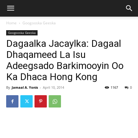
Home
Googooska Geeska
Googooska Geeska
Dagaalka Jacaylka: Dagaal
Dhaqameed La Isu
Adeegsado Barkimooyin Oo
Ka Dhaca Hong Kong
By
Jamaal A. Yonis
-
April 10, 2014
1167
0