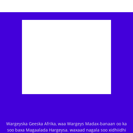
Wargeyska Geeska Afrika, waa Wargeys Madax-banaan oo ka
soo baxa Magaalada Hargeysa. waxaad nagala soo xidhiidhi