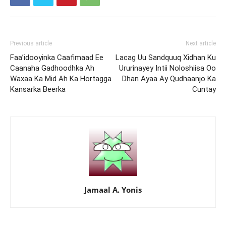
Previous article
Next article
Faa’idooyinka Caafimaad Ee
Lacag Uu Sandquuq Xidhan Ku
Caanaha Gadhoodhka Ah
Ururinayey Intii Noloshiisa Oo
Waxaa Ka Mid Ah Ka Hortagga
Dhan Ayaa Ay Qudhaanjo Ka
Kansarka Beerka
Cuntay
Jamaal A. Yonis