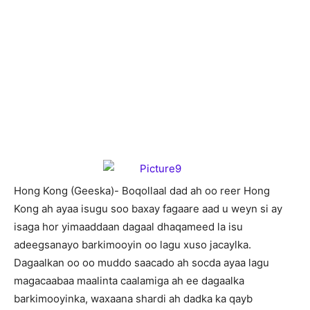
H
ong Kong (Geeska)- Boqollaal dad ah oo reer Hong
Kong ah ayaa isugu soo baxay fagaare aad u weyn si ay
isaga hor yimaaddaan dagaal dhaqameed la isu
adeegsanayo barkimooyin oo lagu xuso jacaylka.
Dagaalkan oo oo muddo saacado ah socda ayaa lagu
magacaabaa maalinta caalamiga ah ee dagaalka
barkimooyinka, waxaana shardi ah dadka ka qayb