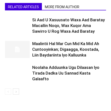
RELATED ARTICLES
MORE FROM AUTHOR
Si Aad U Xasuusato Waxa Aad Baratay
Macallin Noqo, Wax Kuqor Ama
Sawirro U Rog Waxa Aad Baratay
Maalintii Hal Mar Cun Mid Ka Mid Ah
Cuntooyinkan; Digaagga, Koostada,
Liin Baydariinta Iyo Kalluunka
Noolaha Adduunka Ugu Dilaasan Iyo
Tirada Dadka Uu Sannad Kasta
Galaafto