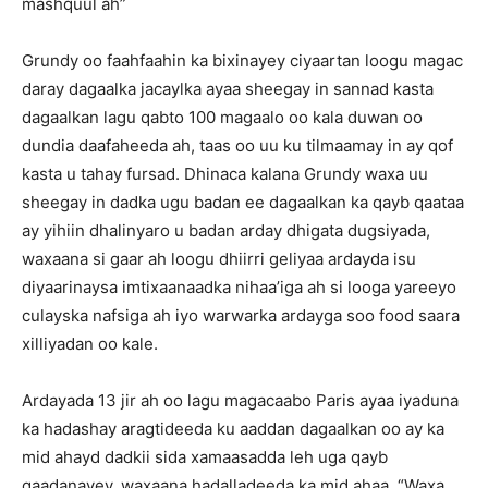
mashquul ah”
Grundy oo faahfaahin ka bixinayey ciyaartan loogu magac
daray dagaalka jacaylka ayaa sheegay in sannad kasta
dagaalkan lagu qabto 100 magaalo oo kala duwan oo
dundia daafaheeda ah, taas oo uu ku tilmaamay in ay qof
kasta u tahay fursad. Dhinaca kalana Grundy waxa uu
sheegay in dadka ugu badan ee dagaalkan ka qayb qaataa
ay yihiin dhalinyaro u badan arday dhigata dugsiyada,
waxaana si gaar ah loogu dhiirri geliyaa ardayda isu
diyaarinaysa imtixaanaadka nihaa’iga ah si looga yareeyo
culayska nafsiga ah iyo warwarka ardayga soo food saara
xilliyadan oo kale.
Ardayada 13 jir ah oo lagu magacaabo Paris ayaa iyaduna
ka hadashay aragtideeda ku aaddan dagaalkan oo ay ka
mid ahayd dadkii sida xamaasadda leh uga qayb
qaadanayey, waxaana hadalladeeda ka mid ahaa, “Waxa