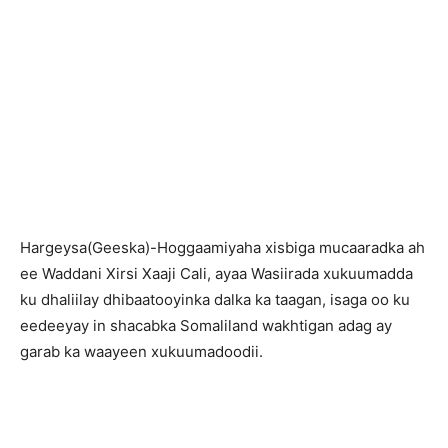
H
argeysa(Geeska)-Hoggaamiyaha xisbiga mucaaradka ah
ee Waddani Xirsi Xaaji Cali, ayaa Wasiirada xukuumadda
ku dhaliilay dhibaatooyinka dalka ka taagan, isaga oo ku
eedeeyay in shacabka Somaliland wakhtigan adag ay
garab ka waayeen xukuumadoodii.