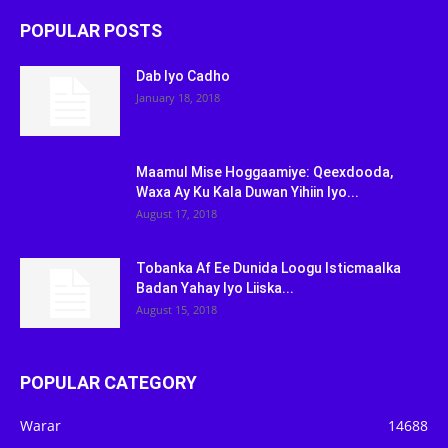
POPULAR POSTS
Dab Iyo Cadho
January 18, 2018
Maamul Mise Hoggaamiye: Qeexdooda,
Waxa Ay Ku Kala Duwan Yihiin Iyo...
August 17, 2018
Tobanka Af Ee Dunida Loogu Isticmaalka
Badan Yahay Iyo Liiska...
August 15, 2018
POPULAR CATEGORY
Warar
14688