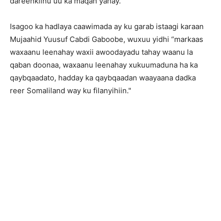
dareenkiinu uu ka maqan yahay.”
Isagoo ka hadlaya caawimada ay ku garab istaagi karaan
Mujaahid Yuusuf Cabdi Gaboobe, wuxuu yidhi “markaas
waxaanu leenahay waxii awoodayadu tahay waanu la
qaban doonaa, waxaanu leenahay xukuumaduna ha ka
qaybqaadato, hadday ka qaybqaadan waayaana dadka
reer Somaliland way ku filanyihiin."