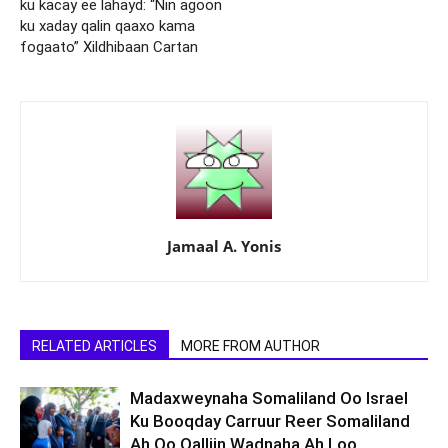
ku kacay ee lahayd: “Nin agoon
ku xaday qalin qaaxo kama
fogaato” Xildhibaan Cartan
Jamaal A. Yonis
RELATED ARTICLES
MORE FROM AUTHOR
Madaxweynaha Somaliland Oo Israel
Ku Booqday Carruur Reer Somaliland
Ah Oo Qalliin Wadnaha Ah Loo