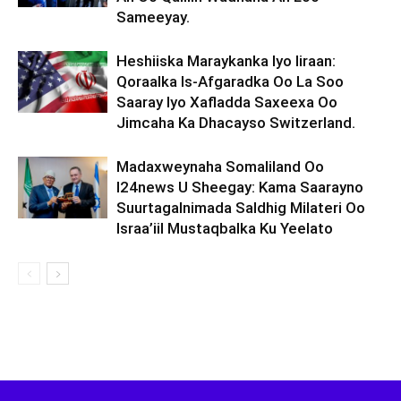
Sameeyay.
Heshiiska Maraykanka Iyo Iiraan:
Qoraalka Is-Afgaradka Oo La Soo
Saaray Iyo Xafladda Saxeexa Oo
Jimcaha Ka Dhacayso Switzerland.
Madaxweynaha Somaliland Oo
I24news U Sheegay: Kama Saarayno
Suurtagalnimada Saldhig Milateri Oo
Israa’iil Mustaqbalka Ku Yeelato