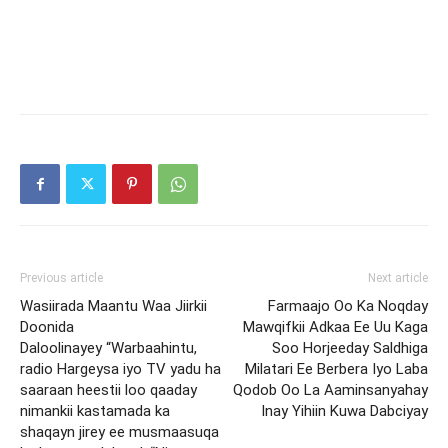
Previous article
Next article
Wasiirada Maantu Waa Jiirkii
Farmaajo Oo Ka Noqday
Doonida
Mawqifkii Adkaa Ee Uu Kaga
Daloolinayey “Warbaahintu,
Soo Horjeeday Saldhiga
radio Hargeysa iyo TV yadu ha
Milatari Ee Berbera Iyo Laba
saaraan heestii loo qaaday
Qodob Oo La Aaminsanyahay
nimankii kastamada ka
Inay Yihiin Kuwa Dabciyay
shaqayn jirey ee musmaasuqa