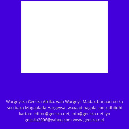
Wargeyska Geeska Afrika, waa Wargeys Madax-banaan oo ka
soo baxa Magaalada Hargeysa. waxaad nagala soo xidhiidhi
kartaa: editor@geeska.net, info@geeska.net iyo
geeska2006@yahoo.com www.geeska.net