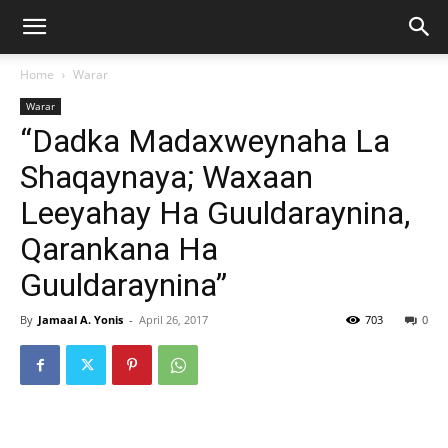
Home
Warar
Warar
“Dadka Madaxweynaha La
Shaqaynaya; Waxaan
Leeyahay Ha Guuldaraynina,
Qarankana Ha
Guuldaraynina”
By
Jamaal A. Yonis
-
April 26, 2017
703
0