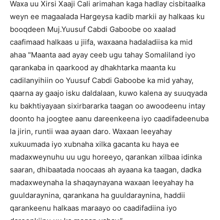
Waxa uu Xirsi Xaaji Cali arimahan kaga hadlay cisbitaalka
weyn ee magaalada Hargeysa kadib markii ay halkaas ku
booqdeen Muj.Yuusuf Cabdi Gaboobe oo xaalad
caafimaad halkaas u jiifa, waxaana hadaladiisa ka mid
ahaa "Maanta aad ayay ceeb ugu tahay Somaliland iyo
qarankaba in qaarkood ay dhakhtarka maanta ku
cadilanyihiin oo Yuusuf Cabdi Gaboobe ka mid yahay,
qaarna ay gaajo isku daldalaan, kuwo kalena ay suuqyada
ku bakhtiyayaan sixirbararka taagan oo awoodeenu intay
doonto ha joogtee aanu dareenkeena iyo caadifadeenuba
la jirin, runtii waa ayaan daro. Waxaan leeyahay
xukuumada iyo xubnaha xilka gacanta ku haya ee
madaxweynuhu uu ugu horeeyo, qarankan xilbaa idinka
saaran, dhibaatada noocaas ah ayaana ka taagan, dadka
madaxweynaha la shaqaynayana waxaan leeyahay ha
guuldaraynina, qarankana ha guuldaraynina, haddii
qarankeenu halkaas maraayo oo caadifadiina iyo