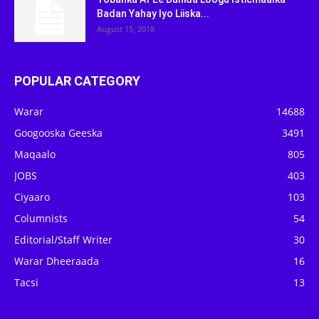
Badan Yahay Iyo Liiska...
August 15, 2018
POPULAR CATEGORY
Warar
14688
Googooska Geeska
3491
Maqaalo
805
JOBS
403
Ciyaaro
103
Columnists
54
Editorial/Staff Writer
30
Warar Dheeraada
16
Tacsi
13