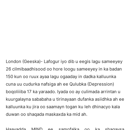
London (Geeska)- Lafogur iyo dib u eegis lagu sameeyey
26 cilmibaadhisood oo hore loogu sameeyey in ka badan
150 kun oo ruux ayaa lagu ogaaday in dadka kalluunka
cuna uu cudurka nafsiga ah ee Qulubka (Depression)
boqoliiiba 17 ka yaraado. Iyada oo ay culimada arrintan u
kuurgalayna sababaha u tirinayaan dufanka asiidhka ah ee
kalluunka ku jira oo saamayn togan ku leh dhinacyo kala
duwan oo shaqada maskaxda ka mid ah.
Haayadda MIND ee samofalka oo ka shaqaysa