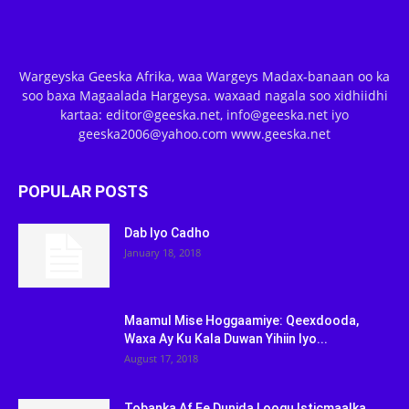
Wargeyska Geeska Afrika, waa Wargeys Madax-banaan oo ka
soo baxa Magaalada Hargeysa. waxaad nagala soo xidhiidhi
kartaa: editor@geeska.net, info@geeska.net iyo
geeska2006@yahoo.com www.geeska.net
POPULAR POSTS
Dab Iyo Cadho
January 18, 2018
Maamul Mise Hoggaamiye: Qeexdooda,
Waxa Ay Ku Kala Duwan Yihiin Iyo...
August 17, 2018
Tobanka Af Ee Dunida Loogu Isticmaalka