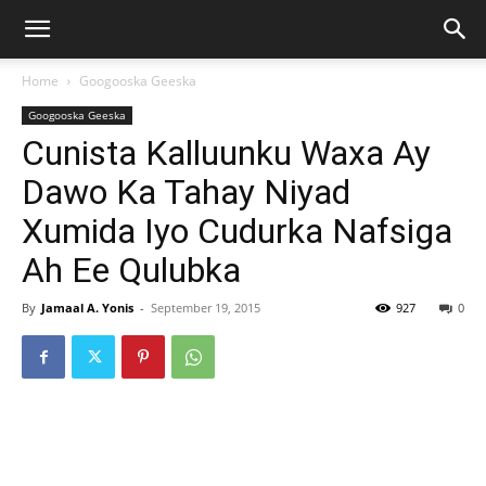
Home
Googooska Geeska
Googooska Geeska
Cunista Kalluunku Waxa Ay
Dawo Ka Tahay Niyad
Xumida Iyo Cudurka Nafsiga
Ah Ee Qulubka
By
Jamaal A. Yonis
-
September 19, 2015
927
0