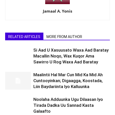
Jamaal A. Yonis
RELATED ARTICLES
MORE FROM AUTHOR
Si Aad U Xasuusato Waxa Aad Baratay
Macallin Noqo, Wax Kuqor Ama
Sawirro U Rog Waxa Aad Baratay
Maalintii Hal Mar Cun Mid Ka Mid Ah
Cuntooyinkan; Digaagga, Koostada,
Liin Baydariinta Iyo Kalluunka
Noolaha Adduunka Ugu Dilaasan Iyo
Tirada Dadka Uu Sannad Kasta
Galaafto