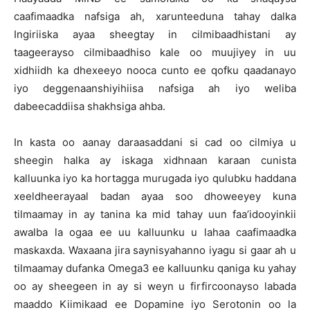
caafimaadka nafsiga ah, xarunteeduna tahay dalka
Ingiriiska ayaa sheegtay in cilmibaadhistani ay
taageerayso cilmibaadhiso kale oo muujiyey in uu
xidhiidh ka dhexeeyo nooca cunto ee qofku qaadanayo
iyo deggenaanshiyihiisa nafsiga ah iyo weliba
dabeecaddiisa shakhsiga ahba.
In kasta oo aanay daraasaddani si cad oo cilmiya u
sheegin halka ay iskaga xidhnaan karaan cunista
kalluunka iyo ka hortagga murugada iyo qulubku haddana
xeeldheerayaal badan ayaa soo dhoweeyey kuna
tilmaamay in ay tanina ka mid tahay uun faa’idooyinkii
awalba la ogaa ee uu kalluunku u lahaa caafimaadka
maskaxda. Waxaana jira saynisyahanno iyagu si gaar ah u
tilmaamay dufanka Omega3 ee kalluunku qaniga ku yahay
oo ay sheegeen in ay si weyn u firfircoonayso labada
maaddo Kiimikaad ee Dopamine iyo Serotonin oo la