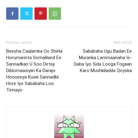
Previous article
Next article
Beesha Caalamka Oo Shirkii
Sababaha Ugu Badan Ee
Horumarinta Somaliland Ee
Muranka Lammaanaha Is-
Sannadkan U Soo Dirtay
Qaba Iyo Sida Looga Fogaan
Diblomaasiyiin Ka Darajo
Karo Mushkiladda Qoyska
Hooseeya Kuwii Sannadkii
Hore Iyo Sababaha Loo
Tirinayo