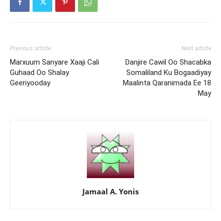
Previous article
Next article
Marxuum Sanyare Xaaji Cali
Danjire Cawil Oo Shacabka
Guhaad Oo Shalay
Somaliland Ku Bogaadiyay
Geeriyooday
Maalinta Qaranimada Ee 18
May
Jamaal A. Yonis