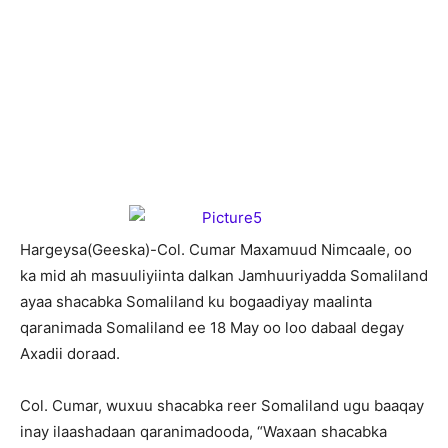
H
argeysa(Geeska)-Col. Cumar Maxamuud Nimcaale, oo
ka mid ah masuuliyiinta dalkan Jamhuuriyadda Somaliland
ayaa shacabka Somaliland ku bogaadiyay maalinta
qaranimada Somaliland ee 18 May oo loo dabaal degay
Axadii doraad.
Col. Cumar, wuxuu shacabka reer Somaliland ugu baaqay
inay ilaashadaan qaranimadooda, “Waxaan shacabka