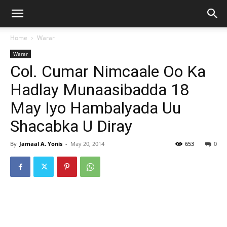
Home
Warar
Warar
Col. Cumar Nimcaale Oo Ka
Hadlay Munaasibadda 18
May Iyo Hambalyada Uu
Shacabka U Diray
By
Jamaal A. Yonis
-
May 20, 2014
653
0