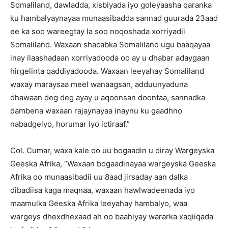
Somaliland, dawladda, xisbiyada iyo goleyaasha qaranka
ku hambalyaynayaa munaasibadda sannad guurada 23aad
ee ka soo wareegtay la soo noqoshada xorriyadii
Somaliland. Waxaan shacabka Somaliland ugu baaqayaa
inay ilaashadaan xorriyadooda oo ay u dhabar adaygaan
hirgelinta qaddiyadooda. Waxaan leeyahay Somaliland
waxay maraysaa meel wanaagsan, adduunyaduna
dhawaan deg deg ayay u aqoonsan doontaa, sannadka
dambena waxaan rajaynayaa inaynu ku gaadhno
nabadgelyo, horumar iyo ictiraaf.”
Col. Cumar, waxa kale oo uu bogaadin u diray Wargeyska
Geeska Afrika, “Waxaan bogaadinayaa wargeyska Geeska
Afrika oo munaasibadii uu 8aad jirsaday aan dalka
dibadiisa kaga maqnaa, waxaan hawlwadeenada iyo
maamulka Geeska Afrika leeyahay hambalyo, waa
wargeys dhexdhexaad ah oo baahiyay wararka xaqiiqada