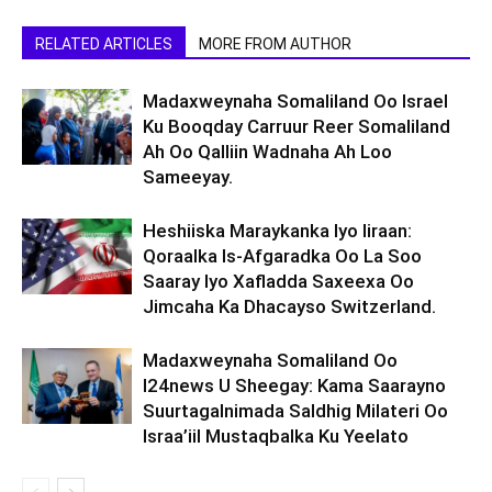
RELATED ARTICLES
MORE FROM AUTHOR
Madaxweynaha Somaliland Oo Israel
Ku Booqday Carruur Reer Somaliland
Ah Oo Qalliin Wadnaha Ah Loo
Sameeyay.
Heshiiska Maraykanka Iyo Iiraan:
Qoraalka Is-Afgaradka Oo La Soo
Saaray Iyo Xafladda Saxeexa Oo
Jimcaha Ka Dhacayso Switzerland.
Madaxweynaha Somaliland Oo
I24news U Sheegay: Kama Saarayno
Suurtagalnimada Saldhig Milateri Oo
Israa’iil Mustaqbalka Ku Yeelato