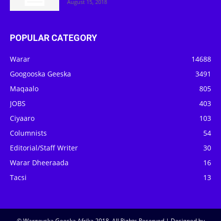
August 15, 2018
POPULAR CATEGORY
Warar
14688
Googooska Geeska
3491
Maqaalo
805
JOBS
403
Ciyaaro
103
Columnists
54
Editorial/Staff Writer
30
Warar Dheeraada
16
Tacsi
13
© Wargeyska Geeska Afrika 2018, All Rights Reserved | Designed by