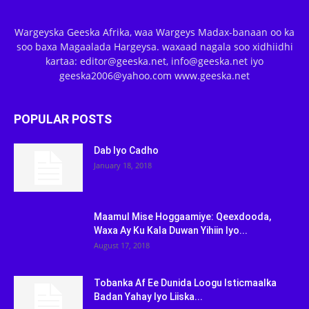
Wargeyska Geeska Afrika, waa Wargeys Madax-banaan oo ka
soo baxa Magaalada Hargeysa. waxaad nagala soo xidhiidhi
kartaa: editor@geeska.net, info@geeska.net iyo
geeska2006@yahoo.com www.geeska.net
POPULAR POSTS
Dab Iyo Cadho
January 18, 2018
Maamul Mise Hoggaamiye: Qeexdooda,
Waxa Ay Ku Kala Duwan Yihiin Iyo...
August 17, 2018
Tobanka Af Ee Dunida Loogu Isticmaalka
Badan Yahay Iyo Liiska...