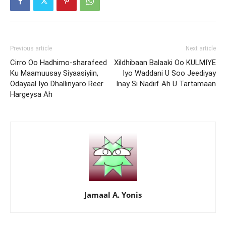
Previous article
Next article
Cirro Oo Hadhimo-sharafeed
Xildhibaan Balaaki Oo KULMIYE
Ku Maamuusay Siyaasiyiin,
Iyo Waddani U Soo Jeediyay
Odayaal Iyo Dhallinyaro Reer
Inay Si Nadiif Ah U Tartamaan
Hargeysa Ah
Jamaal A. Yonis