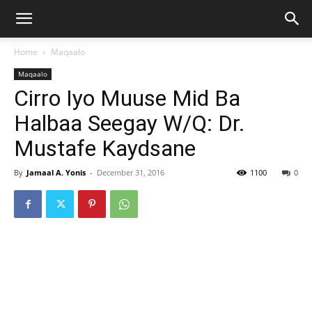
Home
Maqaalo
Maqaalo
Cirro Iyo Muuse Mid Ba
Halbaa Seegay W/Q: Dr.
Mustafe Kaydsane
By
Jamaal A. Yonis
-
December 31, 2016
1100
0