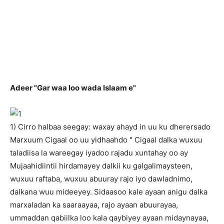
Adeer "Gar waa loo wada Islaam e"
1) Cirro halbaa seegay: waxay ahayd in uu ku dherersado
Marxuum Cigaal oo uu yidhaahdo " Cigaal dalka wuxuu
taladiisa la wareegay iyadoo rajadu xuntahay oo ay
Mujaahidiintii hirdamayey dalkii ku galgalimaysteen,
wuxuu raftaba, wuxuu abuuray rajo iyo dawladnimo,
dalkana wuu mideeyey. Sidaasoo kale ayaan anigu dalka
marxaladan ka saaraayaa, rajo ayaan abuurayaa,
ummaddan qabiilka loo kala qaybiyey ayaan midaynayaa,