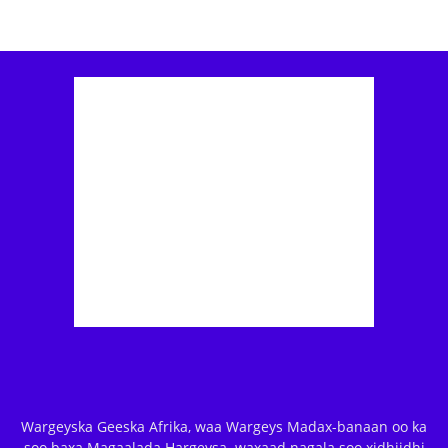
Wargeyska Geeska Afrika, waa Wargeys Madax-banaan oo ka
soo baxa Magaalada Hargeysa. waxaad nagala soo xidhiidhi