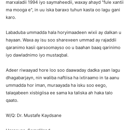
marxaladii 1994 iyo saymaheedii, waxay ahayd "fule xantii
ma mooga e", in uu iska baraxo tuhun kasta oo lagu gani
karo.
Labaduba ummadda hala horyimaadeen wixii ay dalkan u
hayaan. Waxa ay isu soo sharexeen ummad ay rajaddii
qaranimo kasii qarsoomayso oo u baahan baaq qarinimo
iyo dawladnimo iyo mustaqbal.
Adeer riwaayad hore loo soo daawaday dadka yaan lagu
dhagabarjayn, nin waliba naftiisa ha ixtiraamo in ta aanu
ummadda hor iman, muraayada ha isku soo eego,
talaqabeen xisbigiisa ee sama ka taliska ah haka talo
qaato.
W/Q: Dr. Mustafe Kaydsane