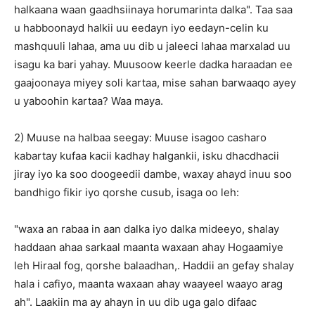
halkaana waan gaadhsiinaya horumarinta dalka". Taa saa
u habboonayd halkii uu eedayn iyo eedayn-celin ku
mashquuli lahaa, ama uu dib u jaleeci lahaa marxalad uu
isagu ka bari yahay. Muusoow keerle dadka haraadan ee
gaajoonaya miyey soli kartaa, mise sahan barwaaqo ayey
u yaboohin kartaa? Waa maya.
2) Muuse na halbaa seegay: Muuse isagoo casharo
kabartay kufaa kacii kadhay halgankii, isku dhacdhacii
jiray iyo ka soo doogeedii dambe, waxay ahayd inuu soo
bandhigo fikir iyo qorshe cusub, isaga oo leh:
"waxa an rabaa in aan dalka iyo dalka mideeyo, shalay
haddaan ahaa sarkaal maanta waxaan ahay Hogaamiye
leh Hiraal fog, qorshe balaadhan,. Haddii an gefay shalay
hala i cafiyo, maanta waxaan ahay waayeel waayo arag
ah". Laakiin ma ay ahayn in uu dib uga galo difaac