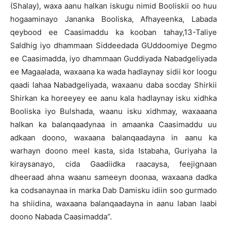
(Shalay), waxa aanu halkan iskugu nimid Booliskii oo huu
hogaaminayo Jananka Booliska, Afhayeenka, Labada
qeybood ee Caasimaddu ka kooban tahay,13-Taliye
Saldhig iyo dhammaan Siddeedada GUddoomiye Degmo
ee Caasimadda, iyo dhammaan Guddiyada Nabadgeliyada
ee Magaalada, waxaana ka wada hadlaynay sidii kor loogu
qaadi lahaa Nabadgeliyada, waxaanu daba socday Shirkii
Shirkan ka horeeyey ee aanu kala hadlaynay isku xidhka
Booliska iyo Bulshada, waanu isku xidhmay, waxaaana
halkan ka balanqaadynaa in amaanka Caasimaddu uu
adkaan doono, waxaana balanqaadayna in aanu ka
warhayn doono meel kasta, sida Istabaha, Guriyaha la
kiraysanayo, cida Gaadiidka raacaysa, feejignaan
dheeraad ahna waanu sameeyn doonaa, waxaana dadka
ka codsanaynaa in marka Dab Damisku idiin soo gurmado
ha shiidina, waxaana balanqaadayna in aanu laban laabi
doono Nabada Caasimadda”.