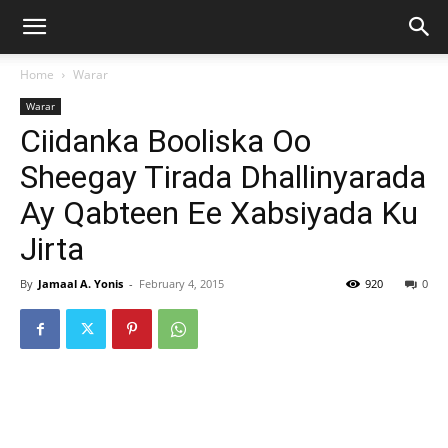
Home
Warar
Warar
Ciidanka Booliska Oo
Sheegay Tirada Dhallinyarada
Ay Qabteen Ee Xabsiyada Ku
Jirta
By
Jamaal A. Yonis
-
February 4, 2015
920
0