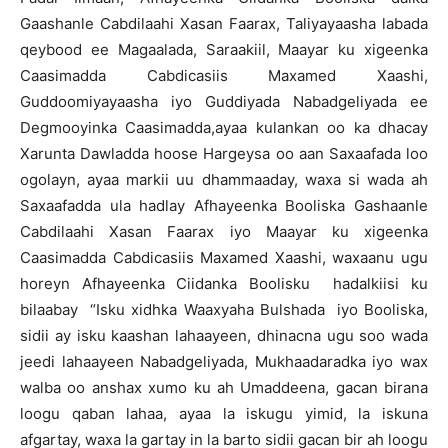
Gaashanle Cabdilaahi Xasan Faarax, Taliyayaasha labada
qeybood ee Magaalada, Saraakiil, Maayar ku xigeenka
Caasimadda Cabdicasiis Maxamed Xaashi,
Guddoomiyayaasha iyo Guddiyada Nabadgeliyada ee
Degmooyinka Caasimadda,ayaa kulankan oo ka dhacay
Xarunta Dawladda hoose Hargeysa oo aan Saxaafada loo
ogolayn, ayaa markii uu dhammaaday, waxa si wada ah
Saxaafadda ula hadlay Afhayeenka Booliska Gashaanle
Cabdilaahi Xasan Faarax iyo Maayar ku xigeenka
Caasimadda Cabdicasiis Maxamed Xaashi, waxaanu ugu
horeyn Afhayeenka Ciidanka Boolisku hadalkiisi ku
bilaabay “Isku xidhka Waaxyaha Bulshada iyo Booliska,
sidii ay isku kaashan lahaayeen, dhinacna ugu soo wada
jeedi lahaayeen Nabadgeliyada, Mukhaadaradka iyo wax
walba oo anshax xumo ku ah Umaddeena, gacan birana
loogu qaban lahaa, ayaa la iskugu yimid, la iskuna
afgartay, waxa la gartay in la barto sidii gacan bir ah loogu