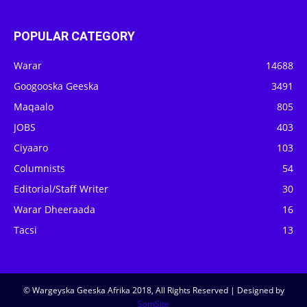
POPULAR CATEGORY
Warar
14688
Googooska Geeska
3491
Maqaalo
805
JOBS
403
Ciyaaro
103
Columnists
54
Editorial/Staff Writer
30
Warar Dheeraada
16
Tacsi
13
© Wargeyska Geeska Afrika 2018, All Rights Reserved | Designed by
SomSite