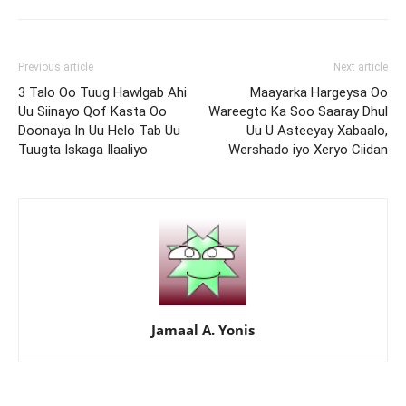
Previous article
Next article
3 Talo Oo Tuug Hawlgab Ahi
Maayarka Hargeysa Oo
Uu Siinayo Qof Kasta Oo
Wareegto Ka Soo Saaray Dhul
Doonaya In Uu Helo Tab Uu
Uu U Asteeyay Xabaalo,
Tuugta Iskaga Ilaaliyo
Wershado iyo Xeryo Ciidan
Jamaal A. Yonis