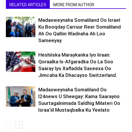
RELATED ARTICLES
MORE FROM AUTHOR
Madaxweynaha Somaliland Oo Israel
Ku Booqday Carruur Reer Somaliland
Ah Oo Qalliin Wadnaha Ah Loo
Sameeyay.
Heshiiska Maraykanka Iyo Iiraan:
Qoraalka Is-Afgaradka Oo La Soo
Saaray Iyo Xafladda Saxeexa Oo
Jimcaha Ka Dhacayso Switzerland.
Madaxweynaha Somaliland Oo
I24news U Sheegay: Kama Saarayno
Suurtagalnimada Saldhig Milateri Oo
Israa’iil Mustaqbalka Ku Yeelato