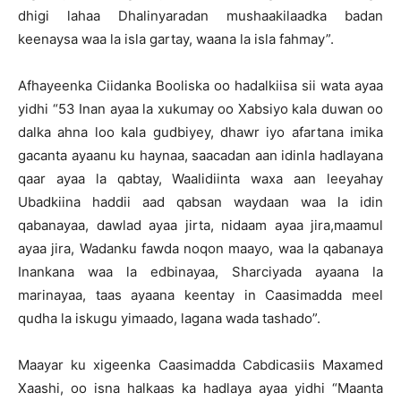
dhigi lahaa Dhalinyaradan mushaakilaadka badan
keenaysa waa la isla gartay, waana la isla fahmay”.
Afhayeenka Ciidanka Booliska oo hadalkiisa sii wata ayaa
yidhi “53 Inan ayaa la xukumay oo Xabsiyo kala duwan oo
dalka ahna loo kala gudbiyey, dhawr iyo afartana imika
gacanta ayaanu ku haynaa, saacadan aan idinla hadlayana
qaar ayaa la qabtay, Waalidiinta waxa aan leeyahay
Ubadkiina haddii aad qabsan waydaan waa la idin
qabanayaa, dawlad ayaa jirta, nidaam ayaa jira,maamul
ayaa jira, Wadanku fawda noqon maayo, waa la qabanaya
Inankana waa la edbinayaa, Sharciyada ayaana la
marinayaa, taas ayaana keentay in Caasimadda meel
qudha la iskugu yimaado, lagana wada tashado”.
Maayar ku xigeenka Caasimadda Cabdicasiis Maxamed
Xaashi, oo isna halkaas ka hadlaya ayaa yidhi “Maanta