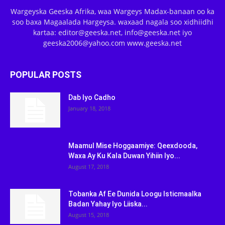
Wargeyska Geeska Afrika, waa Wargeys Madax-banaan oo ka
soo baxa Magaalada Hargeysa. waxaad nagala soo xidhiidhi
kartaa: editor@geeska.net, info@geeska.net iyo
geeska2006@yahoo.com www.geeska.net
POPULAR POSTS
Dab Iyo Cadho
January 18, 2018
Maamul Mise Hoggaamiye: Qeexdooda,
Waxa Ay Ku Kala Duwan Yihiin Iyo...
August 17, 2018
Tobanka Af Ee Dunida Loogu Isticmaalka
Badan Yahay Iyo Liiska...
August 15, 2018