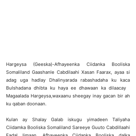
H
argeysa (Geeska)-Afhayeenka Ciidanka Booliska
Somaliland Gaashanle Cabdilaahi Xasan Faarax, ayaa si
adag uga hadlay Dhalinyarada rabashadaha ku kaca
Bulshadana dhibta ku haya ee dhawaan ka dilaacay
Magaalada Hargeysa,waxaanu sheegay inay gacan bir ah
ku qaban doonaan.
Kulan ay Shalay Galab iskugu yimadeen Taliyaha
Ciidamka Booliska Somaliland Sareeye Guuto Cabdillaahi
Fadal Iimaan, Afhayeenka Ciidanka Booliska dalka