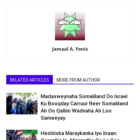
Jamaal A. Yonis
RELATED ARTICLES
MORE FROM AUTHOR
Madaxweynaha Somaliland Oo Israel
Ku Booqday Carruur Reer Somaliland
Ah Oo Qalliin Wadnaha Ah Loo
Sameeyay.
Heshiiska Maraykanka Iyo Iiraan: