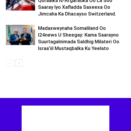
Qoraalka Is-Afgaradka Oo La Soo
Saaray Iyo Xafladda Saxeexa Oo
Jimcaha Ka Dhacayso Switzerland.
Madaxweynaha Somaliland Oo
I24news U Sheegay: Kama Saarayno
Suurtagalnimada Saldhig Milateri Oo
Israa’iil Mustaqbalka Ku Yeelato