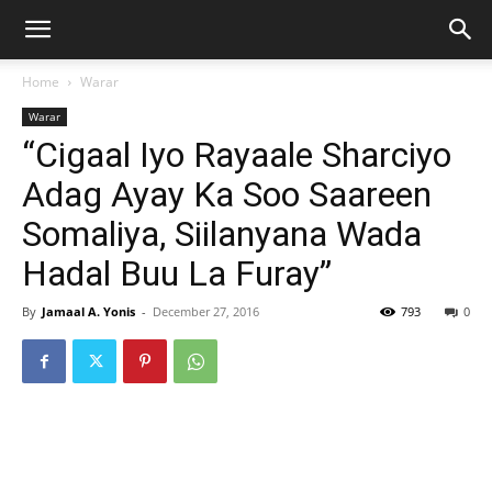
Home
Warar
Warar
“Cigaal Iyo Rayaale Sharciyo
Adag Ayay Ka Soo Saareen
Somaliya, Siilanyana Wada
Hadal Buu La Furay”
By
Jamaal A. Yonis
-
December 27, 2016
793
0