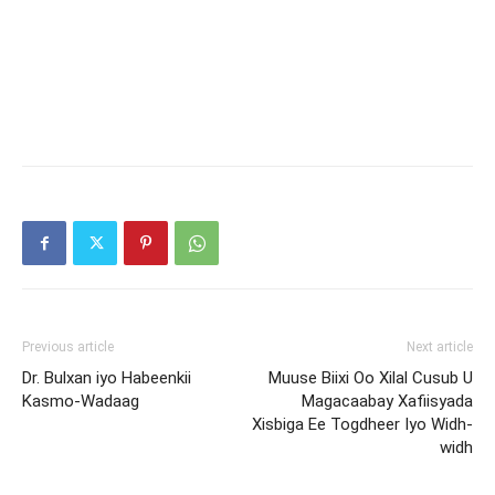
Previous article
Next article
Dr. Bulxan iyo Habeenkii
Muuse Biixi Oo Xilal Cusub U
Kasmo-Wadaag
Magacaabay Xafiisyada
Xisbiga Ee Togdheer Iyo Widh-
widh