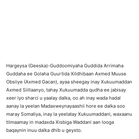
H
argeysa (Geeska)-Guddoomiyaha Guddida Arrimaha
Guddaha ee Golaha Guurtida Xildhibaan Axmed Muuse
Obsiiye (Axmed Gacan), ayaa sheegay inay Xukuumaddan
Axmed Siillaanyo, tahay Xukuumadda qudha ee jabisay
xeer iyo sharci u yaalay dalka, oo ah inay wada hadal
aanay la yeelan Madaxweynayaashii hore ee dalka soo
maray Somaliya, inay la yeelatay Xukuumaddani, waxaanu
tilmaamay in madaxda Xisbiga Waddani aan looga
baqaynin inuu dalka dhib u geysto.