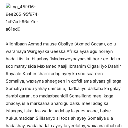
Xildhibaan Axmed muuse Obsiiye (Axmed Gacan), oo u
waramaya Wargeyska Geeska Afrika ayaa ugu horeyn
hadalkiisi ku bilaabay “Madaxweynayaashii hore ee dalka
soo maray sida Maxamed Xaaji Ibraahim Cigaal iyo Daahir
Rayaale Kaahin sharci adag ayey ka soo saareen
Somaliya, waxayna sheegeen in qofkii ama siyaasigii taga
Somaliya inuu yahay dambiile, dadka iyo dalkaba ka galay
dambi qaran, oo madaxbaanidii Somaliland meel kaga
dhacay, isla markaana Sharcigu dalku meel adag ka
istaagay, iska daa wada hadal ay la yeeshaane, balse
Xukuumaddan Siillaanyo si toos ah ayey Somaliya ula
hadashay, wada hadalo ayey la yeelatay, waxaana dhab ah