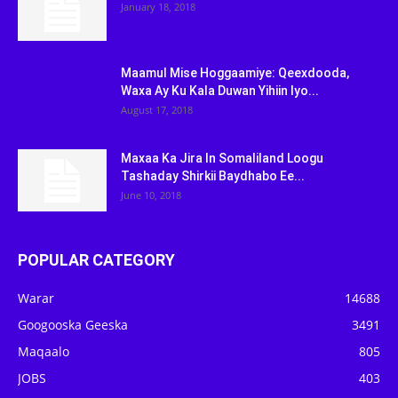
January 18, 2018
Maamul Mise Hoggaamiye: Qeexdooda,
Waxa Ay Ku Kala Duwan Yihiin Iyo...
August 17, 2018
Maxaa Ka Jira In Somaliland Loogu
Tashaday Shirkii Baydhabo Ee...
June 10, 2018
POPULAR CATEGORY
Warar
14688
Googooska Geeska
3491
Maqaalo
805
JOBS
403