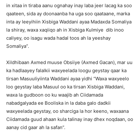
in xitaa in tiraba aanu ognahay inay laba jeer lacag ka soo
qaateen, sida ay doonaanba ha uga soo qaataane, marka
inta ay leeyihiin Xisbiga Waddani ayaa Madaxda Somaliya
la shiray, waxa xaqiiqo ah in Xisbiga Kulmiye dib inoo
caliyey, oo isagu wada hadal toos ah la yeeshay
Somaliya”.
Xildhibaan Axmed muuse Obsiiye (Axmed Gacan), mar uu
ka hadlaayey falalkii waxyeelada loogu geystay qaar ka
tirsan Masuuliyiinta Waddani ayaa yidhi “Waxa waxyeelo
loo geystay laba Masuul oo ka tirsan Xisbiga Waddani,
waxa la gudboon oo ku waajib ah Ciidamada
nabadgalyada ee Booliska in la daba galo dadkii
waxyeelada geystay, oo sharciga la hor keeno, waxaana
Ciidamada guud ahaan kula talinay inay dhex noqdaan, oo
aanay cid gaar ah la safan”.