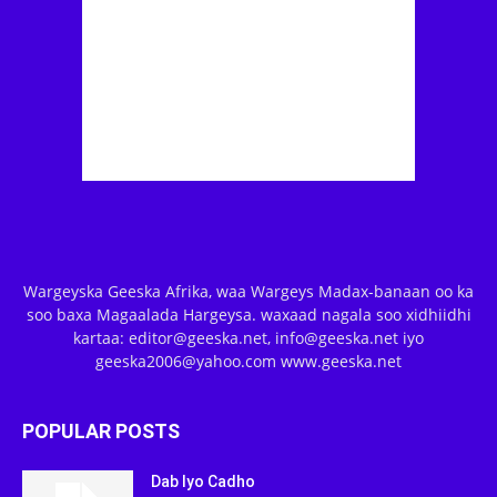
Wargeyska Geeska Afrika, waa Wargeys Madax-banaan oo ka
soo baxa Magaalada Hargeysa. waxaad nagala soo xidhiidhi
kartaa: editor@geeska.net, info@geeska.net iyo
geeska2006@yahoo.com www.geeska.net
POPULAR POSTS
Dab Iyo Cadho