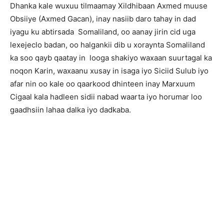
Dhanka kale wuxuu tilmaamay Xildhibaan Axmed muuse
Obsiiye (Axmed Gacan), inay nasiib daro tahay in dad
iyagu ku abtirsada Somaliland, oo aanay jirin cid uga
lexejeclo badan, oo halgankii dib u xoraynta Somaliland
ka soo qayb qaatay in looga shakiyo waxaan suurtagal ka
noqon Karin, waxaanu xusay in isaga iyo Siciid Sulub iyo
afar nin oo kale oo qaarkood dhinteen inay Marxuum
Cigaal kala hadleen sidii nabad waarta iyo horumar loo
gaadhsiin lahaa dalka iyo dadkaba.